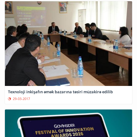
Texnoloji inkişafın əmək bazarına təsiri müzakirə edilib
29-03-2017