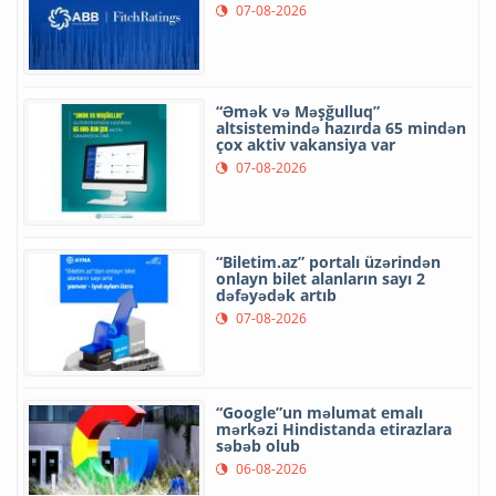
07-08-2026
“Əmək və Məşğulluq”
altsistemində hazırda 65 mindən
çox aktiv vakansiya var
07-08-2026
“Biletim.az” portalı üzərindən
onlayn bilet alanların sayı 2
dəfəyədək artıb
07-08-2026
“Google”un məlumat emalı
mərkəzi Hindistanda etirazlara
səbəb olub
06-08-2026