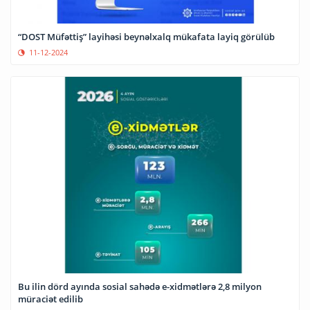
“DOST Müfəttiş” layihəsi beynəlxalq mükafata layiq görülüb
11-12-2024
Bu ilin dörd ayında sosial sahədə e-xidmətlərə 2,8 milyon
müraciət edilib