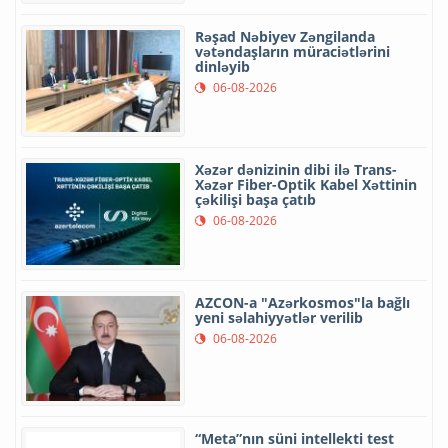
Rəşad Nəbiyev Zəngilanda
vətəndaşların müraciətlərini
dinləyib
06-08-2026
Xəzər dənizinin dibi ilə Trans-
Xəzər Fiber-Optik Kabel Xəttinin
çəkilişi başa çatıb
06-08-2026
AZCON-a "Azərkosmos"la bağlı
yeni səlahiyyətlər verilib
06-08-2026
“Meta”nın süni intellekti test