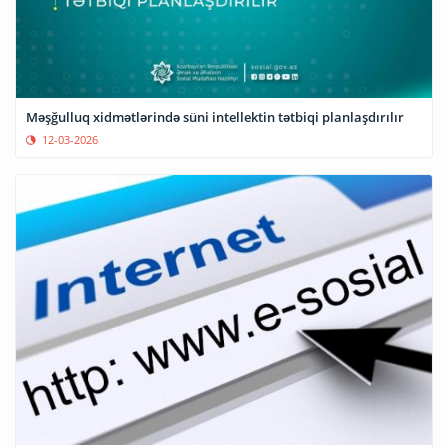
Məşğulluq xidmətlərində süni intellektin tətbiqi planlaşdırılır
12-03-2026