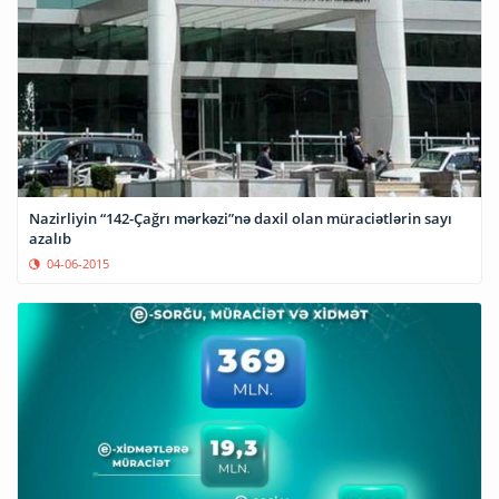
Nazirliyin “142-Çağrı mərkəzi”nə daxil olan müraciətlərin sayı
azalıb
04-06-2015