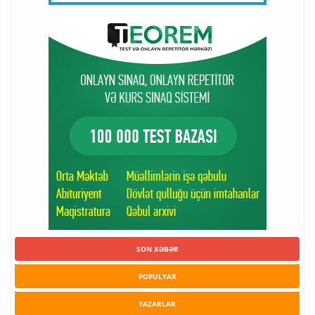
SON XƏBƏR
POPULYAR
YAZARLAR