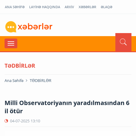
ANA SƏHİFƏ
LAYİHƏ HAQQINDA
ARXİV
XƏBƏRLƏR
ƏLAQƏ
TƏDBİRLƏR
Ana Səhifə
TƏDBİRLƏR
Milli Observatoriyanın yaradılmasından 6
il ötür
04-07-2025
13:10