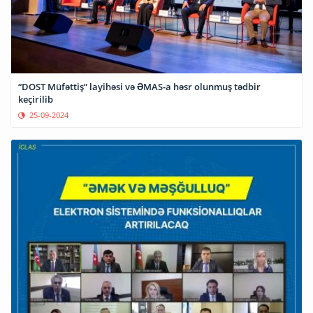
“DOST Müfəttiş” layihəsi və ƏMAS-a həsr olunmuş tədbir
keçirilib
25-09-2024