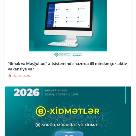
“Əmək və Məşğulluq” altsistemində hazırda 65 mindən çox aktiv
vakansiya var
07-08-2026