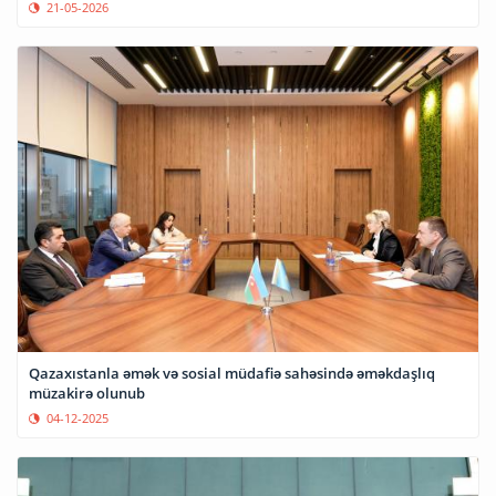
21-05-2026
Qazaxıstanla əmək və sosial müdafiə sahəsində əməkdaşlıq
müzakirə olunub
04-12-2025