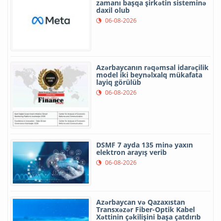
zamanı başqa şirkətin sisteminə
daxil olub
06-08-2026
Azərbaycanın rəqəmsal idarəçilik
model iki beynəlxalq mükafata
layiq görülüb
06-08-2026
DSMF 7 ayda 135 minə yaxın
elektron arayış verib
06-08-2026
Azərbaycan və Qazaxıstan
Transxəzər Fiber-Optik Kabel
Xəttinin çəkilişini başa çatdırıb