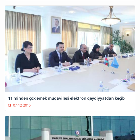
11 mindən çox əmək müqaviləsi elektron qeydiyyatdan keçib
07-12-2015