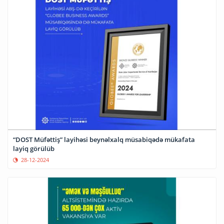
“DOST Müfəttiş” layihəsi beynəlxalq müsabiqədə mükafata
layiq görülüb
28-12-2024