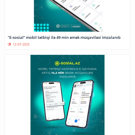
“E-sosial” mobil tətbiqi ilə 49 min əmək müqaviləsi imzalanıb
12-07-2025