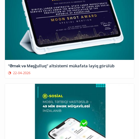
“Əmək və Məşğulluq” altsistemi mükafata layiq görülüb
22-04-2026