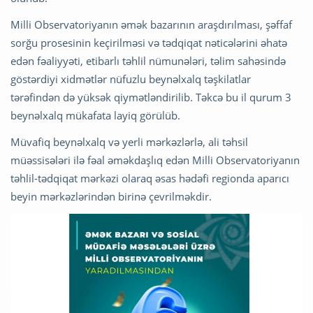
Milli Observatoriyanın əmək bazarının araşdırılması, şəffaf
sorğu prosesinin keçirilməsi və tədqiqat nəticələrini əhatə
edən fəaliyyəti, etibarlı təhlil nümunələri, təlim sahəsində
göstərdiyi xidmətlər nüfuzlu beynəlxalq təşkilatlar
tərəfindən də yüksək qiymətləndirilib. Təkcə bu il qurum 3
beynəlxalq mükafata layiq görülüb.
Müvafiq beynəlxalq və yerli mərkəzlərlə, ali təhsil
müəssisələri ilə fəal əməkdaşlıq edən Milli Observatoriyanın
təhlil-tədqiqat mərkəzi olaraq əsas hədəfi regionda aparıcı
beyin mərkəzlərindən birinə çevrilməkdir.