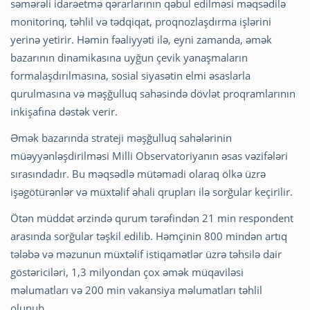
səmərəli idarəetmə qərarlarının qəbul edilməsi məqsədilə
monitorinq, təhlil və tədqiqat, proqnozlaşdırma işlərini
yerinə yetirir. Həmin fəaliyyəti ilə, eyni zamanda, əmək
bazarının dinamikasına uyğun çevik yanaşmaların
formalaşdırılmasına, sosial siyasətin elmi əsaslarla
qurulmasına və məşğulluq sahəsində dövlət proqramlarının
inkişafına dəstək verir.
Əmək bazarında strateji məşğulluq sahələrinin
müəyyənləşdirilməsi Milli Observatoriyanın əsas vəzifələri
sırasındadır. Bu məqsədlə mütəmadi olaraq ölkə üzrə
işəgötürənlər və müxtəlif əhali qrupları ilə sorğular keçirilir.
Ötən müddət ərzində qurum tərəfindən 21 min respondent
arasında sorğular təşkil edilib. Həmçinin 800 mindən artıq
tələbə və məzunun müxtəlif istiqamətlər üzrə təhsilə dair
göstəriciləri, 1,3 milyondan çox əmək müqaviləsi
məlumatları və 200 min vakansiya məlumatları təhlil
olunub.