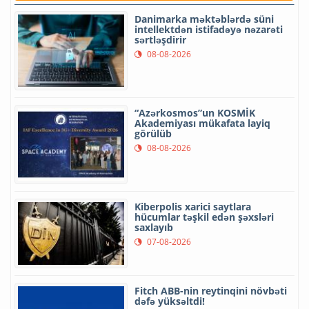
Danimarka məktəblərdə süni
intellektdən istifadəyə nəzarəti
sərtləşdirir
08-08-2026
“Azərkosmos”un KOSMİK
Akademiyası mükafata layiq
görülüb
08-08-2026
Kiberpolis xarici saytlara
hücumlar təşkil edən şəxsləri
saxlayıb
07-08-2026
Fitch ABB-nin reytinqini növbəti
dəfə yüksəltdi!