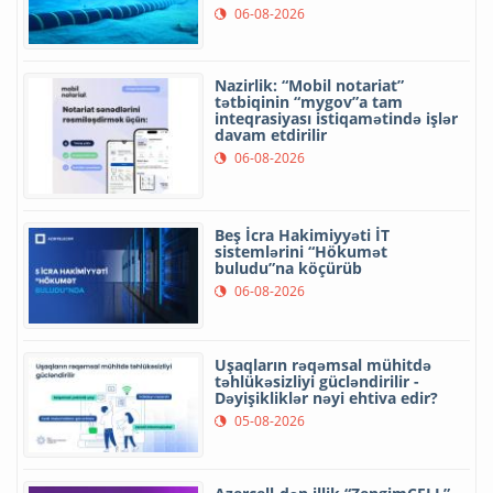
06-08-2026
Nazirlik: “Mobil notariat”
tətbiqinin “mygov”a tam
inteqrasiyası istiqamətində işlər
davam etdirilir
06-08-2026
Beş İcra Hakimiyyəti İT
sistemlərini “Hökumət
buludu”na köçürüb
06-08-2026
Uşaqların rəqəmsal mühitdə
təhlükəsizliyi gücləndirilir -
Dəyişikliklər nəyi ehtiva edir?
05-08-2026