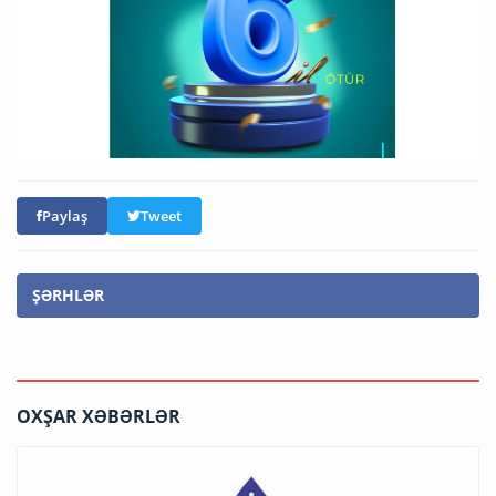
Paylaş
Tweet
ŞƏRHLƏR
OXŞAR XƏBƏRLƏR