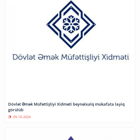
Dövlət Əmək Müfəttişliyi Xidməti beynəlxalq mükafata layiq
görülüb
09-10-2024