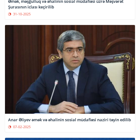
Əmək, məşğulluq və əhalinin sosial müdafiəsi üzrə Məşvərət
Şurasının iclası keçirilib
31-10-2025
Anar Əliyev əmək və əhalinin sosial müdafiəsi naziri təyin edilib
07-02-2025