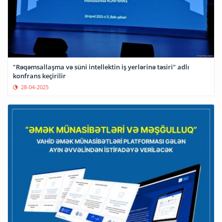
"Rəqəmsallaşma və süni intellektin iş yerlərinə təsiri" adlı
konfrans keçirilir
28-04-2025