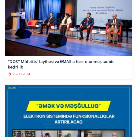
“DOST Müfəttiş” layihəsi və ƏMAS-a həsr olunmuş tədbir
keçirilib
25-09-2024