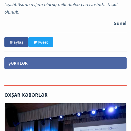
təşəbbüsünə uyğun olaraq milli dialoq çərçivəsində təşkil
olunub.
Günel
Paylaş
Tweet
ŞƏRHLƏR
OXŞAR XƏBƏRLƏR