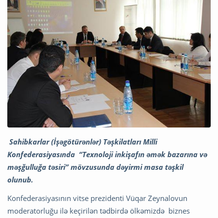
Sahibkarlar (İşəgötürənlər) Təşkilatları Milli
Konfederasiyasında “Texnoloji inkişafın əmək bazarına və
məşğulluğa təsiri” mövzusunda dəyirmi masa təşkil
olunub.
Konfederasiyasının vitse prezidenti Vüqar Zeynalovun
moderatorluğu ilə keçirilən tədbirdə ölkəmizdə biznes