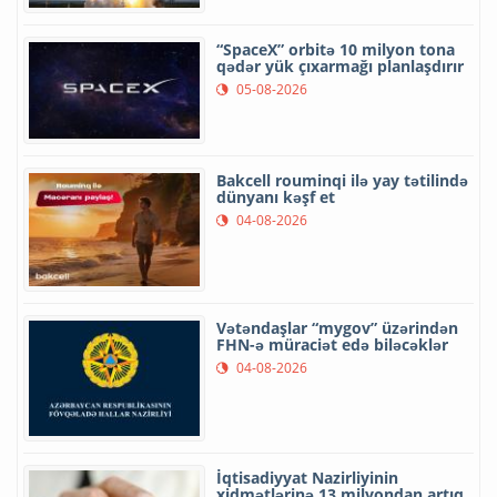
“SpaceX” orbitə 10 milyon tona
qədər yük çıxarmağı planlaşdırır
05-08-2026
Bakcell rouminqi ilə yay tətilində
dünyanı kəşf et
04-08-2026
Vətəndaşlar “mygov” üzərindən
FHN-ə müraciət edə biləcəklər
04-08-2026
İqtisadiyyat Nazirliyinin
xidmətlərinə 13 milyondan artıq