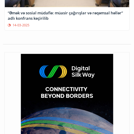
“Əmək və sosial müdafiə: müasir çağırışlar və rəqəmsal həllər”
adlı konfrans keçirilib
14-03-2025