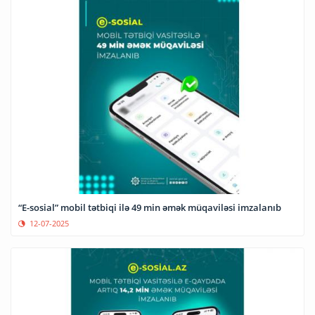
“E-sosial” mobil tətbiqi ilə 49 min əmək müqaviləsi imzalanıb
12-07-2025