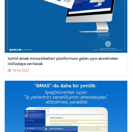
Vahid əmək münasibətləri platforması gələn ayın əvvəlindən
istifadəyə veriləcək
18-04-2022