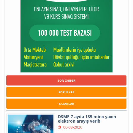
SON XƏBƏR
POPULYAR
YAZARLAR
DSMF 7 ayda 135 minə yaxın
elektron arayış verib
06-08-2026