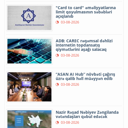
"Card to card" əməliyyatlarına
limit qoyulmasının səbəbləri
açıqlanıb
03-08-2026
ADB: CAREC rəqəmsal dəhlizi
internetin topdansatış
qiymətlərini aşağı salacaq
03-08-2026
“ASAN AI Hub” növbəti çağırış
üzrə qalib həll müəyyən edib
03-08-2026
Nazir Rəşad Nəbiyev Zəngilanda
vətəndaşları qəbul edəcək
03-08-2026