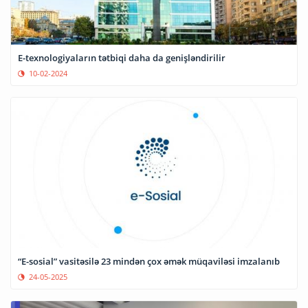
E-texnologiyaların tətbiqi daha da genişləndirilir
10-02-2024
“E-sosial” vasitəsilə 23 mindən çox əmək müqaviləsi imzalanıb
24-05-2025