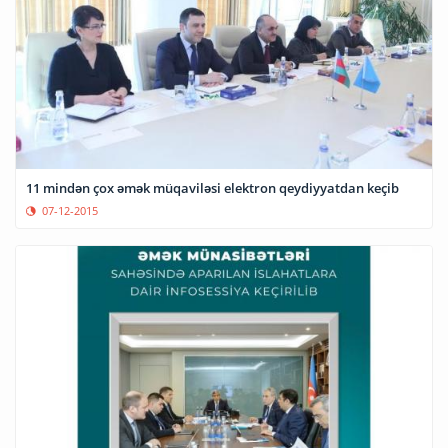
11 mindən çox əmək müqaviləsi elektron qeydiyyatdan keçib
07-12-2015