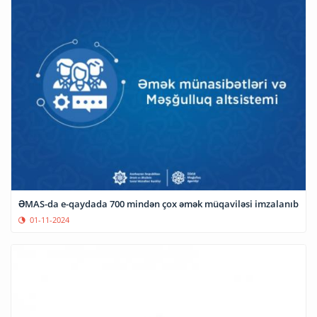
ƏMAS-da e-qaydada 700 mindən çox əmək müqaviləsi imzalanıb
01-11-2024