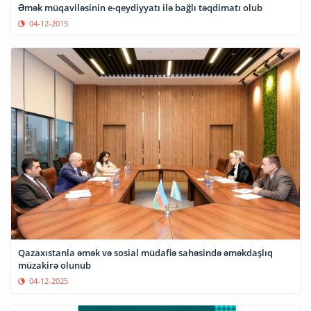
Əmək müqaviləsinin e-qeydiyyatı ilə bağlı təqdimatı olub
04-12-2015
Qazaxıstanla əmək və sosial müdafiə sahəsində əməkdaşlıq
müzakirə olunub
04-12-2025