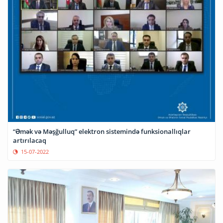
“Əmək və Məşğulluq” elektron sistemində funksionallıqlar
artırılacaq
15-07-2022