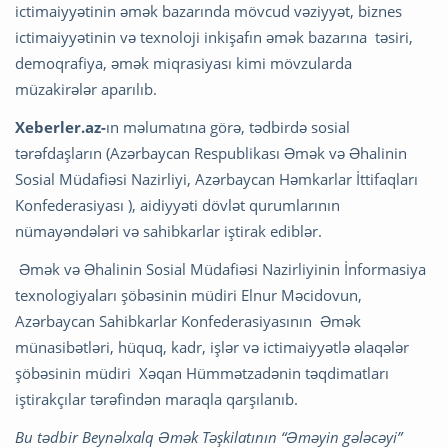
ictimaiyyətinin əmək bazarında mövcud vəziyyət, biznes
ictimaiyyətinin və texnoloji inkişafın əmək bazarına təsiri,
demoqrafiya, əmək miqrasiyası kimi mövzularda
müzakirələr aparılıb.
Xeberler.az-
ın məlumatına görə, tədbirdə sosial
tərəfdaşların (Azərbaycan Respublikası Əmək və Əhalinin
Sosial Müdafiəsi Nazirliyi, Azərbaycan Həmkarlar İttifaqları
Konfederasiyası ), aidiyyəti dövlət qurumlarının
nümayəndələri və sahibkarlar iştirak ediblər.
Əmək və Əhalinin Sosial Müdafiəsi Nazirliyinin İnformasiya
texnologiyaları şöbəsinin müdiri Elnur Məcidovun,
Azərbaycan Sahibkarlar Konfederasiyasının Əmək
münasibətləri, hüquq, kadr, işlər və ictimaiyyətlə əlaqələr
şöbəsinin müdiri Xəqan Hümmətzadənin təqdimatları
iştirakçılar tərəfindən maraqla qarşılanıb.
Bu tədbir Beynəlxalq Əmək Təşkilatının “Əməyin gələcəyi”