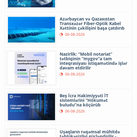
Azərbaycan və Qazaxıstan
Transxəzər Fiber-Optik Kabel
Xəttinin çəkilişini başa çatdırıb
06-08-2026
Nazirlik: “Mobil notariat”
tətbiqinin “mygov”a tam
inteqrasiyası istiqamətində işlər
davam etdirilir
06-08-2026
Beş İcra Hakimiyyəti İT
sistemlərini “Hökumət
buludu”na köçürüb
06-08-2026
Uşaqların rəqəmsal mühitdə
təhlükəsizliyi gücləndirilir -