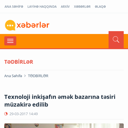
ANA SƏHİFƏ
LAYİHƏ HAQQINDA
ARXİV
XƏBƏRLƏR
ƏLAQƏ
TƏDBİRLƏR
Ana Səhifə
TƏDBİRLƏR
Texnoloji inkişafın əmək bazarına təsiri
müzakirə edilib
29-03-2017
14:49