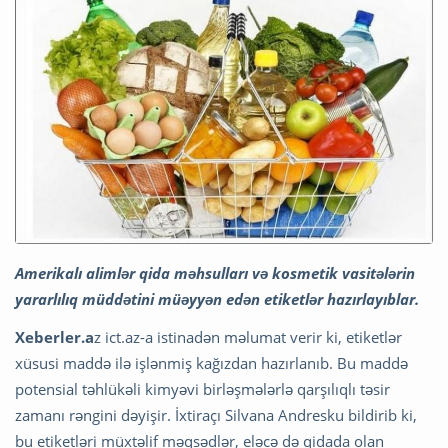
Amerikalı alimlər qida məhsulları və kosmetik vasitələrin
yararlılıq müddətini müəyyən edən etiketlər hazırlayıblar.
Xeberler.a
z ict.az-a istinadən məlumat verir ki, etiketlər
xüsusi maddə ilə işlənmiş kağızdan hazırlanıb. Bu maddə
potensial təhlükəli kimyəvi birləşmələrlə qarşılıqlı təsir
zamanı rəngini dəyişir. İxtiraçı Silvana Andresku bildirib ki,
bu etiketləri müxtəlif məqsədlər, eləcə də qidada olan