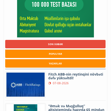
SON XƏBƏR
POPULYAR
YAZARLAR
Fitch ABB-nin reytinqini növbəti
dəfə yüksəltdi!
07-08-2026
“Əmək və Məşğulluq”
altsistemində hazırda 65 mindən