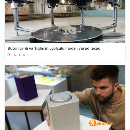
Bütün canlı varlıqların üçölçülü modeli yaradılacaq
16-11-2016