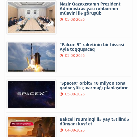
Nazir Qazaxıstanın Prezident
Administrasiyası rəhbərinin
müavini ilə görüşüb
05-08-2026
"Falcon 9" raketinin bir hissəsi
Ayla toqquşacaq
05-08-2026
“SpaceX” orbitə 10 milyon tona
qədər yük çıxarmağı planlaşdırır
05-08-2026
Bakcell rouminqi ilə yay tətilində
dünyanı kəşf et
04-08-2026