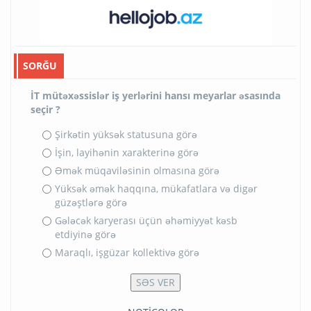
SORĞU
İT mütəxəssislər iş yerlərini hansı meyarlar əsasında
seçir ?
Şirkətin yüksək statusuna görə
İşin, layihənin xarakterinə görə
Əmək müqaviləsinin olmasına görə
Yüksək əmək haqqına, mükafatlara və digər
güzəştlərə görə
Gələcək karyerası üçün əhəmiyyət kəsb
etdiyinə görə
Maraqlı, işgüzar kollektivə görə