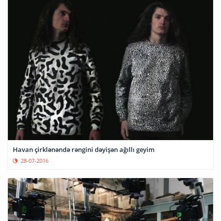
Havan çirklənəndə rəngini dəyişən ağıllı geyim
28-07-2016