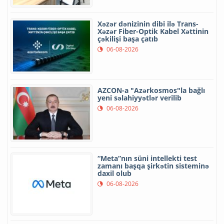
Xəzər dənizinin dibi ilə Trans-
Xəzər Fiber-Optik Kabel Xəttinin
çəkilişi başa çatıb
06-08-2026
AZCON-a "Azərkosmos"la bağlı
yeni səlahiyyətlər verilib
06-08-2026
“Meta”nın süni intellekti test
zamanı başqa şirkətin sisteminə
daxil olub
06-08-2026