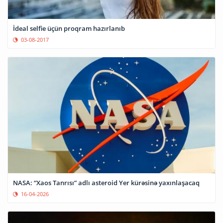
İdeal selfie üçün proqram hazırlanıb
03-08-2017
NASA: “Xaos Tanrısı” adlı asteroid Yer kürəsinə yaxınlaşacaq
16-04-2026