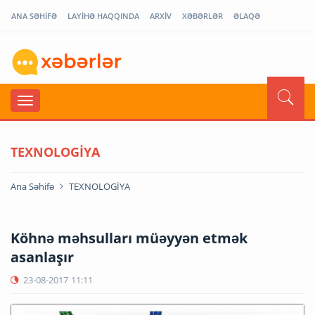
ANA SƏHİFƏ
LAYİHƏ HAQQINDA
ARXİV
XƏBƏRLƏR
ƏLAQƏ
TEXNOLOGİYA
Ana Səhifə
TEXNOLOGİYA
Köhnə məhsulları müəyyən etmək
asanlaşır
23-08-2017
11:11