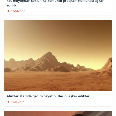
430 milyondan çox unikal təhlükəli proqram nümunəsi aşkar
edilib
13-04-2016
Alimlər Marsda qədim həyatın izlərini aşkar ediblər
11-09-2025