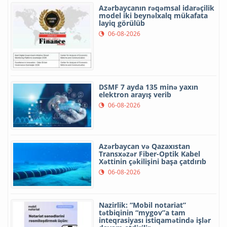
Azərbaycanın rəqəmsal idarəçilik
model iki beynəlxalq mükafata
layiq görülüb
06-08-2026
DSMF 7 ayda 135 minə yaxın
elektron arayış verib
06-08-2026
Azərbaycan və Qazaxıstan
Transxəzər Fiber-Optik Kabel
Xəttinin çəkilişini başa çatdırıb
06-08-2026
Nazirlik: “Mobil notariat”
tətbiqinin “mygov”a tam
inteqrasiyası istiqamətində işlər