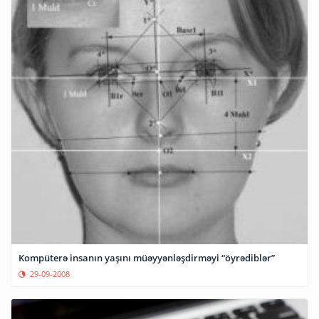
Kompüterə insanın yaşını müəyyənləşdirməyi “öyrədiblər”
29-09-2008