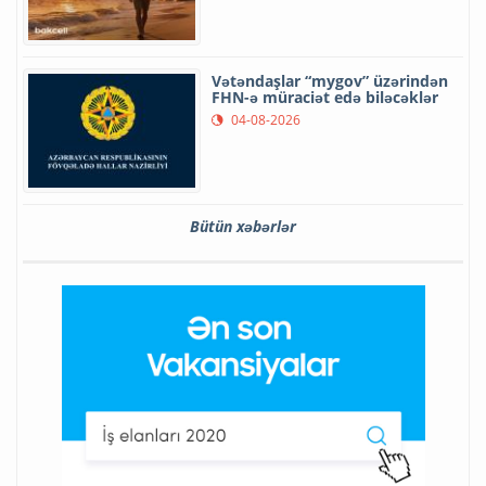
Vətəndaşlar “mygov” üzərindən
FHN-ə müraciət edə biləcəklər
04-08-2026
Bütün xəbərlər