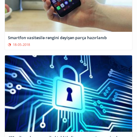
Smartfon vasitəsilə rəngini dəyişən parça hazırlanıb
18-05-2018