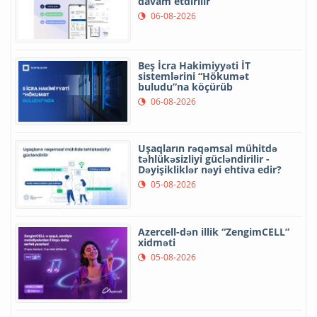
davam etdirilir
06-08-2026
Beş İcra Hakimiyyəti İT
sistemlərini “Hökumət
buludu”na köçürüb
06-08-2026
Uşaqların rəqəmsal mühitdə
təhlükəsizliyi gücləndirilir -
Dəyişikliklər nəyi ehtiva edir?
05-08-2026
Azercell-dən illik “ZengimCELL”
xidməti
05-08-2026