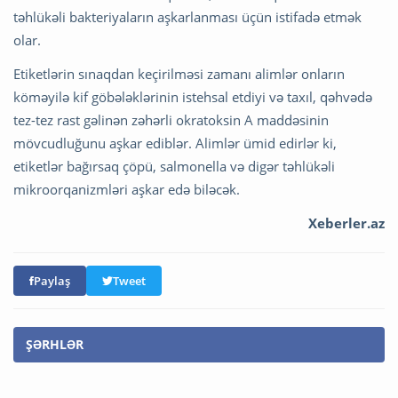
təhlükəli bakteriyaların aşkarlanması üçün istifadə etmək
olar.
Etiketlərin sınaqdan keçirilməsi zamanı alimlər onların
köməyilə kif göbələklərinin istehsal etdiyi və taxıl, qəhvədə
tez-tez rast gəlinən zəhərli okratoksin A maddəsinin
mövcudluğunu aşkar ediblər. Alimlər ümid edirlər ki,
etiketlər bağırsaq çöpü, salmonella və digər təhlükəli
mikroorqanizmləri aşkar edə biləcək.
Xeberler.az
Paylaş
Tweet
ŞƏRHLƏR