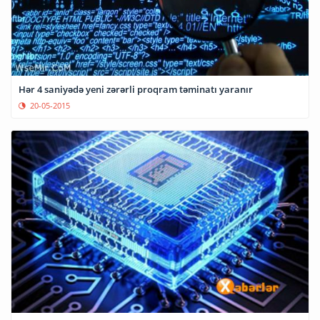
Hər 4 saniyədə yeni zərərli proqram təminatı yaranır
20-05-2015