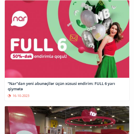
“Nar”dan yeni abunəçilər üçün xüsusi endirim: FULL 6 yarı
qiymətə
16-10-2023