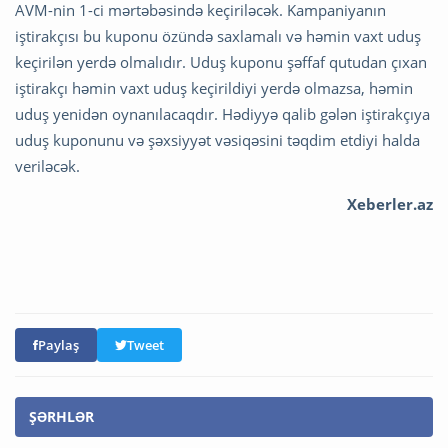
AVM-nin 1-ci mərtəbəsində keçiriləcək. Kampaniyanın
iştirakçısı bu kuponu özündə saxlamalı və həmin vaxt uduş
keçirilən yerdə olmalıdır. Uduş kuponu şəffaf qutudan çıxan
iştirakçı həmin vaxt uduş keçirildiyi yerdə olmazsa, həmin
uduş yenidən oynanılacaqdır. Hədiyyə qalib gələn iştirakçıya
uduş kuponunu və şəxsiyyət vəsiqəsini təqdim etdiyi halda
veriləcək.
Xeberler.az
Paylaş
Tweet
ŞƏRHLƏR