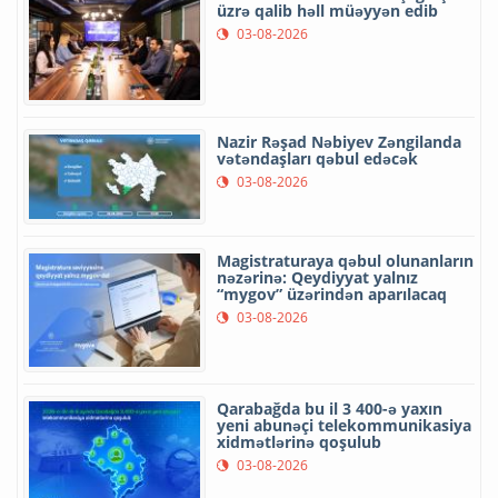
üzrə qalib həll müəyyən edib
03-08-2026
Nazir Rəşad Nəbiyev Zəngilanda
vətəndaşları qəbul edəcək
03-08-2026
Magistraturaya qəbul olunanların
nəzərinə: Qeydiyyat yalnız
“mygov” üzərindən aparılacaq
03-08-2026
Qarabağda bu il 3 400-ə yaxın
yeni abunəçi telekommunikasiya
xidmətlərinə qoşulub
03-08-2026