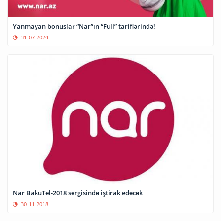
Yanmayan bonuslar “Nar”ın “Full” tariflərində!
31-07-2024
Nar BakuTel-2018 sərgisində iştirak edəcək
30-11-2018