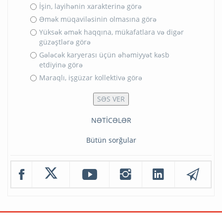
İşin, layihənin xarakterinə görə
Əmək müqaviləsinin olmasına görə
Yüksək əmək haqqına, mükafatlara və digər
güzəştlərə görə
Gələcək karyerası üçün əhəmiyyət kəsb
etdiyinə görə
Maraqlı, işgüzar kollektivə görə
NƏTİCƏLƏR
Bütün sorğular