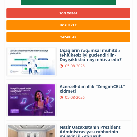
SON XƏBƏR
POPULYAR
YAZARLAR
Uşaqların rəqəmsal mühitdə
təhlükəsizliyi gücləndirilir -
Dəyişikliklər nəyi ehtiva edir?
05-08-2026
Azercell-dən illik “ZengimCELL”
xidməti
05-08-2026
Nazir Qazaxıstanın Prezident
Administrasiyası rəhbərinin
müavini ilə görüşüb