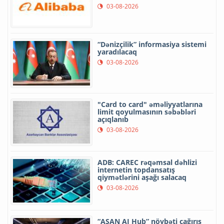
03-08-2026
“Dənizçilik” informasiya sistemi
yaradılacaq
03-08-2026
"Card to card" əməliyyatlarına
limit qoyulmasının səbəbləri
açıqlanıb
03-08-2026
ADB: CAREC rəqəmsal dəhlizi
internetin topdansatış
qiymətlərini aşağı salacaq
03-08-2026
“ASAN AI Hub” növbəti çağırış