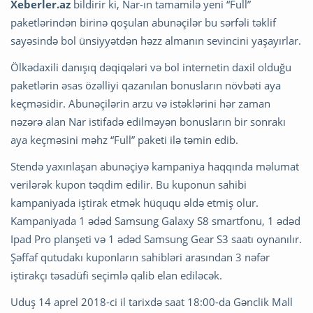
Xeberler.az
bildirir ki, Nar-ın tamamilə yeni “Full”
paketlərindən birinə qoşulan abunəçilər bu sərfəli təklif
sayəsində bol ünsiyyətdən həzz almanın sevincini yaşayırlar.
Ölkədaxili danışıq dəqiqələri və bol internetin daxil olduğu
paketlərin əsas özəlliyi qazanılan bonusların növbəti aya
keçməsidir. Abunəçilərin arzu və istəklərini hər zaman
nəzərə alan Nar istifadə edilməyən bonusların bir sonrakı
aya keçməsini məhz “Full” paketi ilə təmin edib.
Stendə yaxınlaşan abunəçiyə kampaniya haqqında məlumat
verilərək kupon təqdim edilir. Bu kuponun sahibi
kampaniyada iştirak etmək hüququ əldə etmiş olur.
Kampaniyada 1 ədəd Samsung Galaxy S8 smartfonu, 1 ədəd
Ipad Pro planşeti və 1 ədəd Samsung Gear S3 saatı oynanılır.
Şəffaf qutudakı kuponların sahibləri arasından 3 nəfər
iştirakçı təsadüfi seçimlə qalib elan ediləcək.
Uduş 14 aprel 2018-ci il tarixdə saat 18:00-da Gənclik Mall