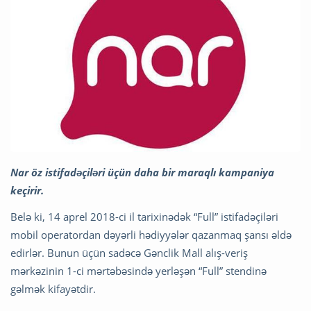
Nar öz istifadəçiləri üçün daha bir maraqlı kampaniya
keçirir.
Belə ki, 14 aprel 2018-ci il tarixinədək “Full” istifadəçiləri
mobil operatordan dəyərli hədiyyələr qazanmaq şansı əldə
edirlər. Bunun üçün sadəcə Gənclik Mall alış-veriş
mərkəzinin 1-ci mərtəbəsində yerləşən “Full” stendinə
gəlmək kifayətdir.