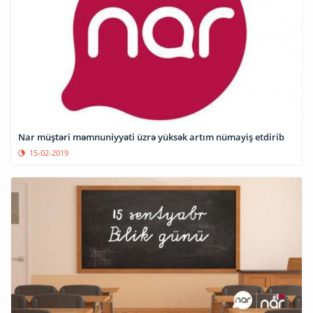
Nar müştəri məmnuniyyəti üzrə yüksək artım nümayiş etdirib
15-02-2019