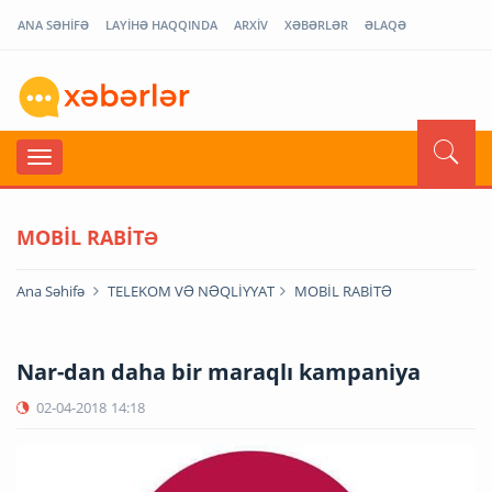
ANA SƏHİFƏ
LAYİHƏ HAQQINDA
ARXİV
XƏBƏRLƏR
ƏLAQƏ
MOBİL RABİTƏ
Ana Səhifə
TELEKOM VƏ NƏQLİYYAT
MOBİL RABİTƏ
Nar-dan daha bir maraqlı kampaniya
02-04-2018
14:18