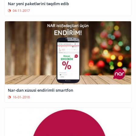
Nar yeni paketlərini təqdim edib
04-11-2017
Nar-dan xüsusi endirimli smartfon
16-01-2018