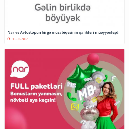
Nar və Avtostopun birgə müsabiqəsinin qalibləri müəyyənləşdi
31-05-2018