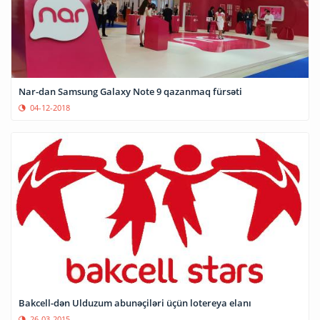
Nar-dan Samsung Galaxy Note 9 qazanmaq fürsəti
04-12-2018
Bakcell-dən Ulduzum abunəçiləri üçün lotereya elanı
26-03-2015