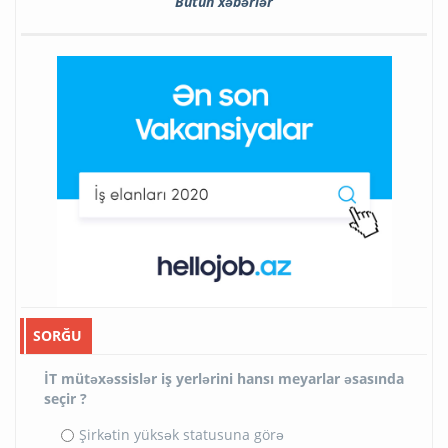
Bütün xəbərlər
SORĞU
İT mütəxəssislər iş yerlərini hansı meyarlar əsasında
seçir ?
Şirkətin yüksək statusuna görə