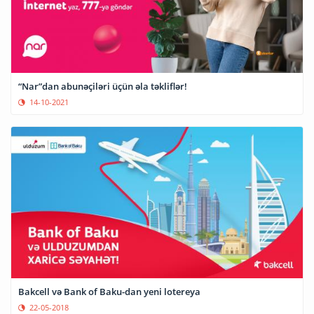
“Nar”dan abunəçiləri üçün əla təkliflər!
14-10-2021
Bakcell və Bank of Baku-dan yeni lotereya
22-05-2018