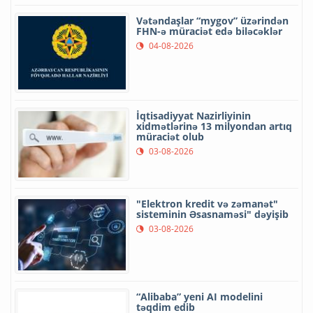
Vətəndaşlar “mygov” üzərindən
FHN-ə müraciət edə biləcəklər
04-08-2026
İqtisadiyyat Nazirliyinin
xidmətlərinə 13 milyondan artıq
müraciət olub
03-08-2026
"Elektron kredit və zəmanət"
sisteminin Əsasnaməsi" dəyişib
03-08-2026
“Alibaba” yeni AI modelini
təqdim edib