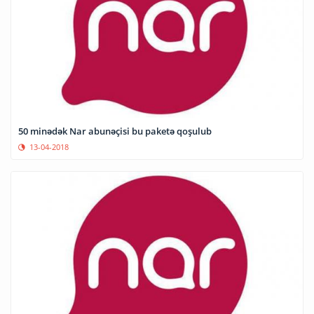
50 minədək Nar abunəçisi bu paketə qoşulub
13-04-2018