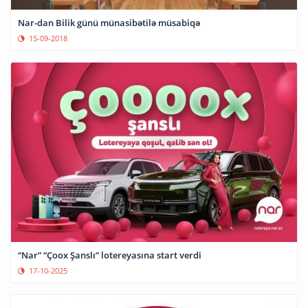
Nar-dan Bilik günü münasibətilə müsabiqə
15-09-2018
“Nar” “Çoox Şanslı” lotereyasına start verdi
17-10-2025