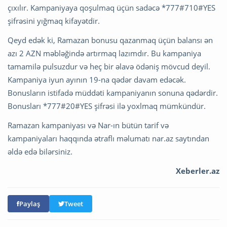
çıxılır. Kampaniyaya qoşulmaq üçün sadəcə *777#710#YES
şifrəsini yığmaq kifayətdir.
Qeyd edək ki, Ramazan bonusu qazanmaq üçün balansı ən
azı 2 AZN məbləğində artırmaq lazımdır. Bu kampaniya
tamamilə pulsuzdur və heç bir əlavə ödəniş mövcud deyil.
Kampaniya iyun ayının 19-na qədər davam edəcək.
Bonusların istifadə müddəti kampaniyanın sonuna qədərdir.
Bonusları *777#20#YES şifrəsi ilə yoxlmaq mümkündür.
Ramazan kampaniyası və Nar-ın bütün tarif və
kampaniyaları haqqında ətraflı məlumatı nar.az saytından
əldə edə bilərsiniz.
Xeberler.az
Paylaş
Tweet