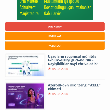
SON XƏBƏR
POPULYAR
YAZARLAR
Uşaqların rəqəmsal mühitdə
təhlükəsizliyi gücləndirilir -
Dəyişikliklər nəyi ehtiva edir?
05-08-2026
Azercell-dən illik “ZengimCELL”
xidməti
05-08-2026