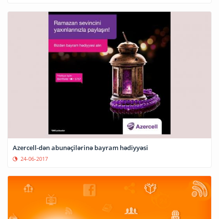
Azercell-dən abunəçilərinə bayram hədiyyəsi
24-06-2017