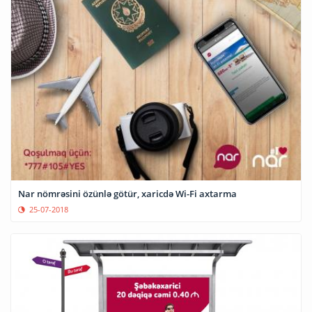
Nar nömrəsini özünlə götür, xaricdə Wi-Fi axtarma
25-07-2018