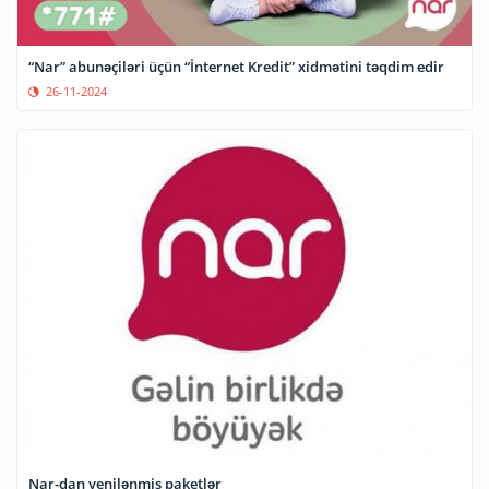
“Nar” abunəçiləri üçün “İnternet Kredit” xidmətini təqdim edir
26-11-2024
Nar-dan yenilənmiş paketlər