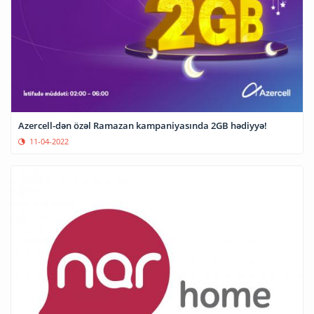
Azercell-dən özəl Ramazan kampaniyasında 2GB hədiyyə!
11-04-2022