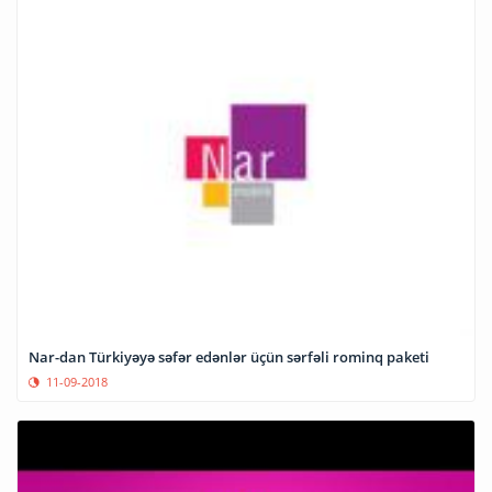
Nar-dan Türkiyəyə səfər edənlər üçün sərfəli rominq paketi
11-09-2018