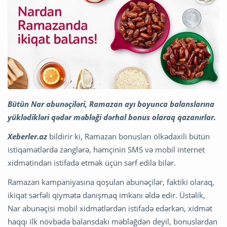
Bütün Nar abunəçiləri, Ramazan ayı boyunca balanslarına
yüklədikləri qədər məbləği dərhal bonus olaraq qazanırlar.
Xeberler.az
bildirir ki, Ramazan bonusları ölkədaxili bütün
istiqamətlərdə zənglərə, həmçinin SMS və mobil internet
xidmətindən istifadə etmək üçün sərf edilə bilər.
Ramazan kampaniyasına qoşulan abunəçilər, faktiki olaraq,
ikiqat sərfəli qiymətə danışmaq imkanı əldə edir. Üstəlik,
Nar abunəçisi mobil xidmətlərdən istifadə edərkən, xidmət
haqqı ilk növbədə balansdakı məbləğdən deyil, bonuslardan