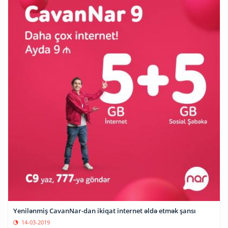
Yenilənmiş CavanNar-dan ikiqat internet əldə etmək şansı
14-03-2019