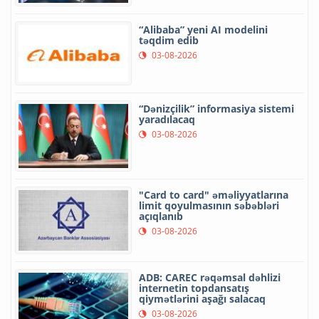
“Alibaba” yeni AI modelini
təqdim edib
03-08-2026
“Dənizçilik” informasiya sistemi
yaradılacaq
03-08-2026
"Card to card" əməliyyatlarına
limit qoyulmasının səbəbləri
açıqlanıb
03-08-2026
ADB: CAREC rəqəmsal dəhlizi
internetin topdansatış
qiymətlərini aşağı salacaq
03-08-2026