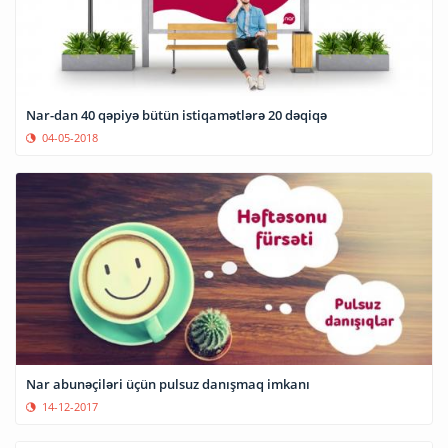
Nar-dan 40 qəpiyə bütün istiqamətlərə 20 dəqiqə
04-05-2018
Nar abunəçiləri üçün pulsuz danışmaq imkanı
14-12-2017