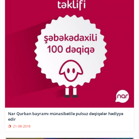
Nar Qurban bayramı münasibətilə pulsuz dəqiqələr hədiyyə
edir
21-08-2018