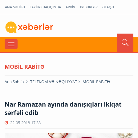
ANA SƏHİFƏ
LAYİHƏ HAQQINDA
ARXİV
XƏBƏRLƏR
ƏLAQƏ
MOBİL RABİTƏ
Ana Səhifə
TELEKOM VƏ NƏQLİYYAT
MOBİL RABİTƏ
Nar Ramazan ayında danışıqları ikiqat
sərfəli edib
22-05-2018
17:33