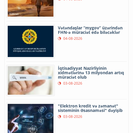
Vətəndaşlar “mygov” üzərindən
FHN-ə müraciət edə biləcəklər
04-08-2026
İqtisadiyyat Nazirliyinin
xidmətlərinə 13 milyondan artıq
müraciət olub
03-08-2026
"Elektron kredit və zəmanət"
sisteminin Əsasnaməsi" dəyişib
03-08-2026