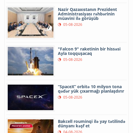
Nazir Qazaxıstanın Prezident
Administrasiyası rəhbərinin
müavini ilə görüşüb
05-08-2026
"Falcon 9" raketinin bir hissəsi
Ayla toqquşacaq
05-08-2026
“SpaceX” orbitə 10 milyon tona
qədər yük çıxarmağı planlaşdırır
05-08-2026
Bakcell rouminqi ilə yay tətilində
dünyanı kəşf et
04-08-2026