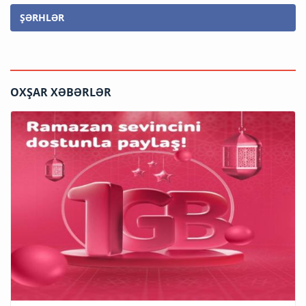
ŞƏRHLƏR
OXŞAR XƏBƏRLƏR