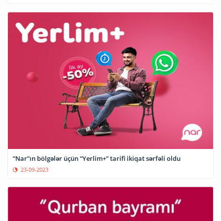
“Nar”ın bölgələr üçün “Yerlim+” tarifi ikiqat sərfəli oldu
23-09-2023