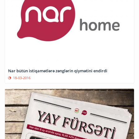
Nar bütün istiqamətlərə zənglərin qiymətini endirdi
18-03-2016