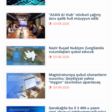
“ASAN AI Hub” növbəti çağırış
üzrə qalib həll müəyyən edib
03-08-2026
Nazir Rəşad Nəbiyev Zəngilanda
vətəndaşları qəbul edəcək
03-08-2026
Magistraturaya qəbul olunanların
nəzərinə: Qeydiyyat yalnız
“mygov” üzərindən aparılacaq
03-08-2026
Qarabağda bu il 3 400-ə yaxın
yeni abunəçi telekommunikasiya