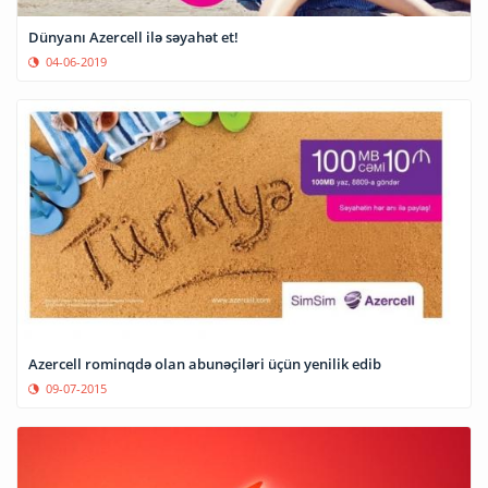
Dünyanı Azercell ilə səyahət et!
04-06-2019
Azercell rominqdə olan abunəçiləri üçün yenilik edib
09-07-2015