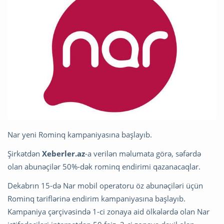
Nar yeni Rominq kampaniyasına başlayıb.
Şirkətdən
Xeberler.az
-a verilən məlumata görə, səfərdə
olan abunəçilər 50%-dək rominq endirimi qazanacaqlar.
Dekabrın 15-də Nar mobil operatoru öz abunəçiləri üçün
Rominq tariflərinə endirim kampaniyasına başlayıb.
Kampaniya çərçivəsində 1-ci zonaya aid ölkələrdə olan Nar