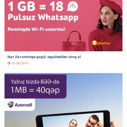
Nar ilə rominqə qoşul, səyahətdən zövq al
01-08-2019