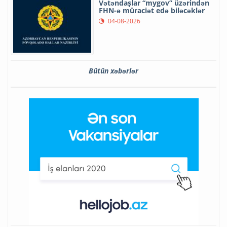
Vətəndaşlar “mygov” üzərindən
FHN-ə müraciət edə biləcəklər
04-08-2026
Bütün xəbərlər