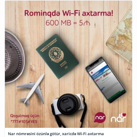
Nar nömrəsini özünlə götür, xaricdə Wi-Fi axtarma