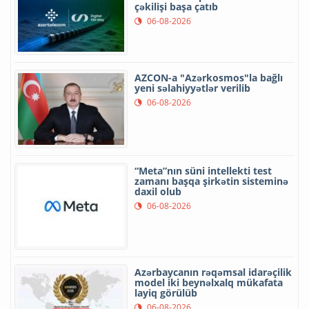
çəkilişi başa çatıb
06-08-2026
AZCON-a "Azərkosmos"la bağlı
yeni səlahiyyətlər verilib
06-08-2026
“Meta”nın süni intellekti test
zamanı başqa şirkətin sisteminə
daxil olub
06-08-2026
Azərbaycanın rəqəmsal idarəçilik
model iki beynəlxalq mükafata
layiq görülüb
06-08-2026