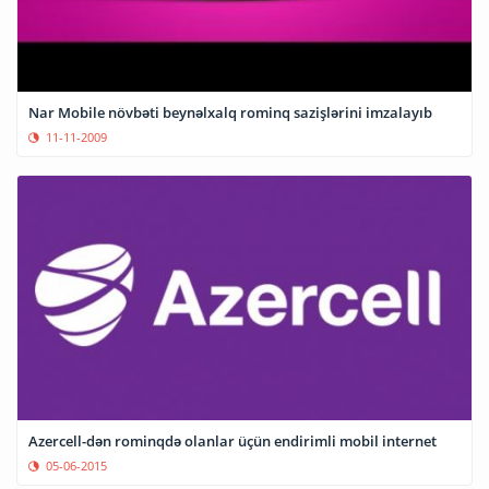
Nar Mobile növbəti beynəlxalq rominq sazişlərini imzalayıb
11-11-2009
Azercell-dən rominqdə olanlar üçün endirimli mobil internet
05-06-2015