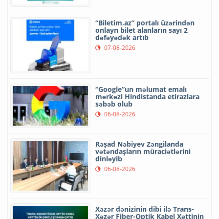
“Biletim.az” portalı üzərindən
onlayn bilet alanların sayı 2
dəfəyədək artıb
07-08-2026
“Google”un məlumat emalı
mərkəzi Hindistanda etirazlara
səbəb olub
06-08-2026
Rəşad Nəbiyev Zəngilanda
vətəndaşların müraciətlərini
dinləyib
06-08-2026
Xəzər dənizinin dibi ilə Trans-
Xəzər Fiber-Optik Kabel Xəttinin