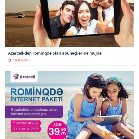
Azercell-dən rominqdə olan abunəçilərinə müjdə
18-03-2015