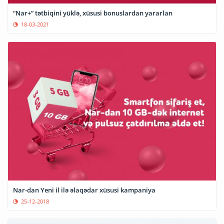
“Nar+” tətbiqini yüklə, xüsusi bonuslardan yararlan
18-03-2021
Nar-dan Yeni il ilə əlaqədar xüsusi kampaniya
25-12-2018