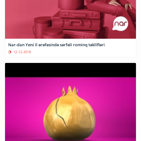
Nar-dan Yeni il ərəfəsində sərfəli rominq təklifləri
12-12-2018