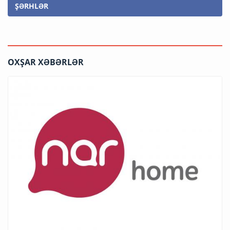
ŞƏRHLƏR
OXŞAR XƏBƏRLƏR