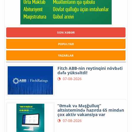
SON XƏBƏR
POPULYAR
YAZARLAR
Fitch ABB-nin reytinqini növbəti
dəfə yüksəltdi!
07-08-2026
“Əmək və Məşğulluq”
altsistemində hazırda 65 mindən
çox aktiv vakansiya var
07-08-2026