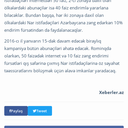
istifadəçiləri internetdən 50 faiz, 2-ci zonaya daxil olan
ölkələrdəki abunəçilər isə 40 faiz endirimlə yararlana
biləcəklər. Bundan başqa, hər iki zonaya daxil olan
ölkələrdəki Nar istifadəçiləri Azərbaycana zəng edərkən 10%
endirim fürsətindən də faydalanacaqlar.
2016-cı il yanvarın 15-dək davam edəcək biraylıq
kampaniya bütün abunəçiləri əhatə edəcək. Rominqdə
olarkən, 50 faizədək internet və 10 faiz zəng endirimi
fürsətləri qış səfərinə çıxmış Nar istifadəçilərinə öz səyahət
təəssüratlarını bölüşmək üçün əlavə imkanlar yaradacaq.
Xeberler.az
Paylaş
Tweet