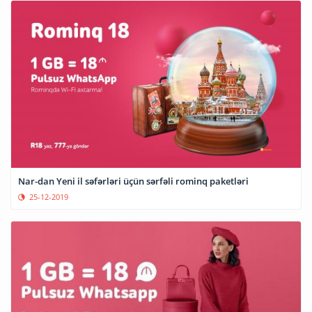
Nar-dan Yeni il səfərləri üçün sərfəli rominq paketləri
25-12-2019