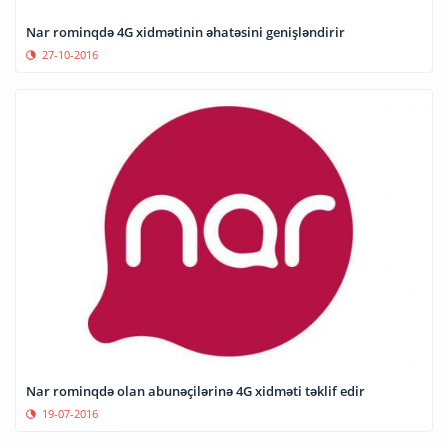
Nar rominqdə 4G xidmətinin əhatəsini genişləndirir
27-10-2016
Nar rominqdə olan abunəçilərinə 4G xidməti təklif edir
19-07-2016