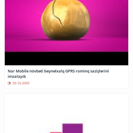
Nar Mobile növbəti beynəlxalq GPRS rominq sazişlərini
imzalayıb
30-10-2009