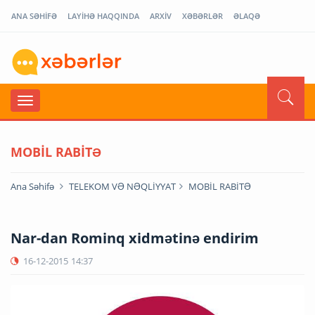
ANA SƏHİFƏ
LAYİHƏ HAQQINDA
ARXİV
XƏBƏRLƏR
ƏLAQƏ
MOBİL RABİTƏ
Ana Səhifə
TELEKOM VƏ NƏQLİYYAT
MOBİL RABİTƏ
Nar-dan Rominq xidmətinə endirim
16-12-2015
14:37