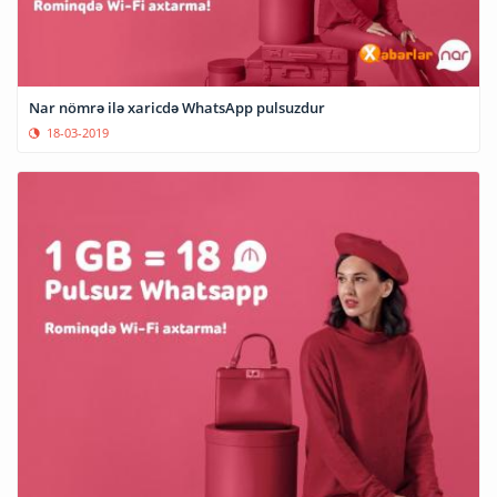
Nar nömrə ilə xaricdə WhatsApp pulsuzdur
18-03-2019