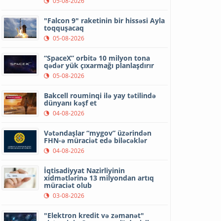
05-08-2026
"Falcon 9" raketinin bir hissəsi Ayla
toqquşacaq
05-08-2026
“SpaceX” orbitə 10 milyon tona
qədər yük çıxarmağı planlaşdırır
05-08-2026
Bakcell rouminqi ilə yay tətilində
dünyanı kəşf et
04-08-2026
Vətəndaşlar “mygov” üzərindən
FHN-ə müraciət edə biləcəklər
04-08-2026
İqtisadiyyat Nazirliyinin
xidmətlərinə 13 milyondan artıq
müraciət olub
03-08-2026
"Elektron kredit və zəmanət"