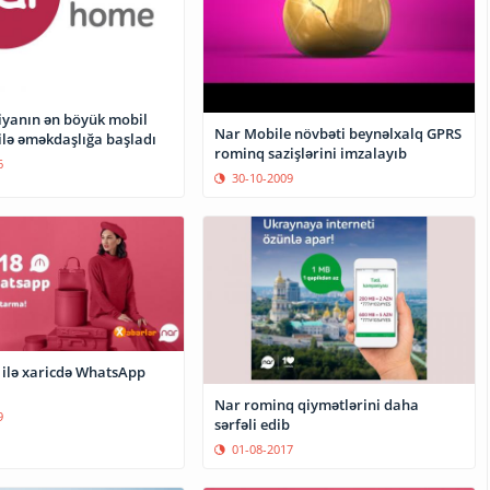
iyanın ən böyük mobil
Nar Mobile növbəti beynəlxalq GPRS
ilə əməkdaşlığa başladı
rominq sazişlərini imzalayıb
6
30-10-2009
ilə xaricdə WhatsApp
Nar rominq qiymətlərini daha
9
sərfəli edib
01-08-2017