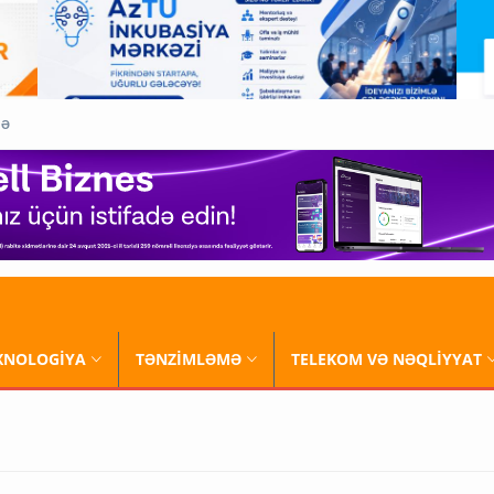
QƏ
XNOLOGİYA
TƏNZİMLƏMƏ
TELEKOM VƏ NƏQLİYYAT