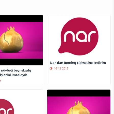
Nar-dan Rominq xidmətinə endirim
16-12-2015
 növbəti beynəlxalq
şlərini imzalayıb
9