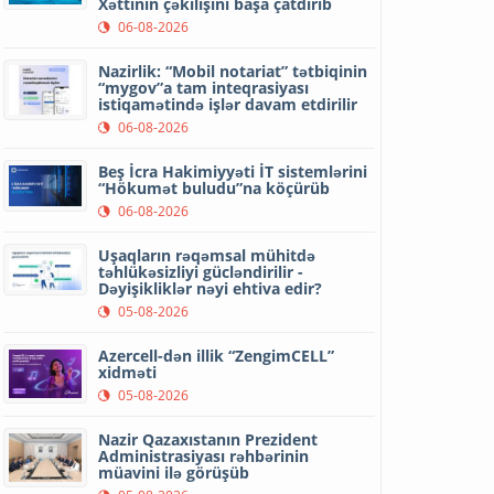
Xəttinin çəkilişini başa çatdırıb
06-08-2026
Nazirlik: “Mobil notariat” tətbiqinin
“mygov”a tam inteqrasiyası
istiqamətində işlər davam etdirilir
06-08-2026
Beş İcra Hakimiyyəti İT sistemlərini
“Hökumət buludu”na köçürüb
06-08-2026
Uşaqların rəqəmsal mühitdə
təhlükəsizliyi gücləndirilir -
Dəyişikliklər nəyi ehtiva edir?
05-08-2026
Azercell-dən illik “ZengimCELL”
xidməti
05-08-2026
Nazir Qazaxıstanın Prezident
Administrasiyası rəhbərinin
müavini ilə görüşüb