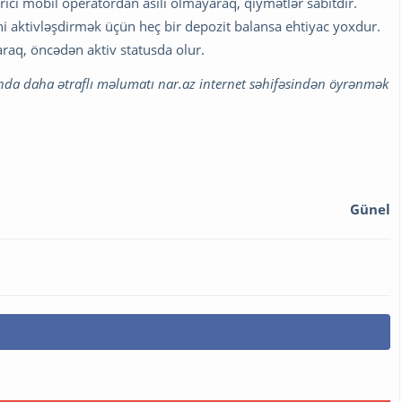
ici mobil operatordan asılı olmayaraq, qiymətlər sabitdir.
aktivləşdirmək üçün heç bir depozit balansa ehtiyac yoxdur.
raq, öncədən aktiv statusda olur.
nda daha ətraflı məlumatı nar.az internet səhifəsindən öyrənmək
Günel