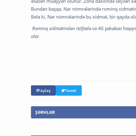
əsasən müəyyən olunur. Zona daxilində seçilən xar
Bundan başqa, Nar nömrələrində rominq xidmətini 
Belə ki, Nar nömrələrində bu xidmət, bir qayda ola
Rominq xidmətindən istifadə və 4G şəbəkəsi haqqı
olar.
Paylaş
Tweet
ŞƏRHLƏR