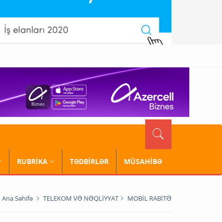
RUBRİKA
TƏDBİRLƏR
MÜSAHİBƏ
Ana Səhifə
TELEKOM VƏ NƏQLİYYAT
MOBİL RABİTƏ