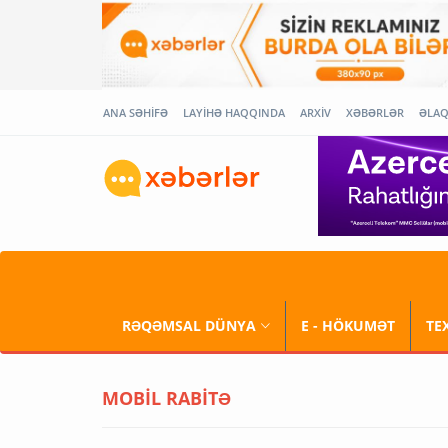
ANA SƏHİFƏ
LAYİHƏ HAQQINDA
ARXİV
XƏBƏRLƏR
ƏLA
RƏQƏMSAL DÜNYA
E - HÖKUMƏT
TE
MOBİL RABİTƏ