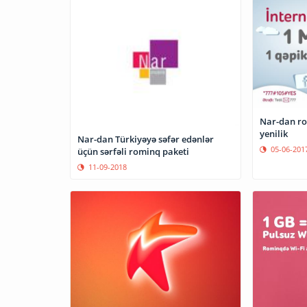
Nar-dan ro
yenilik
Nar-dan Türkiyəyə səfər edənlər
05-06-201
üçün sərfəli rominq paketi
11-09-2018