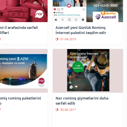
i il ərəfəsində sərfəli
Azercell yeni Günlük Rominq
ifləri
İnternet paketini təqdim edir
8
01-04-2019
Nar rominq qiymətlərini daha
nmiş rominq paketlərini
sərfəli edib
b
30-06-2017
7