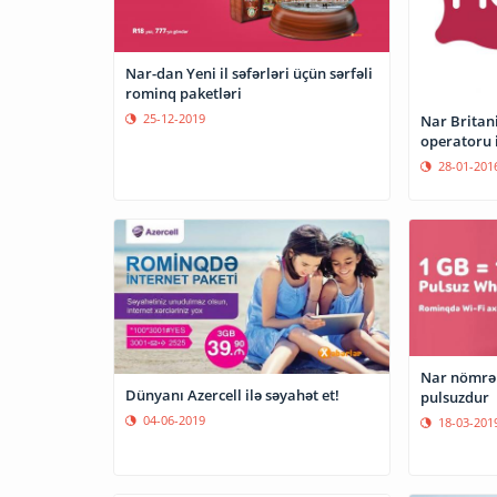
Nar-dan Yeni il səfərləri üçün sərfəli
rominq paketləri
25-12-2019
Nar Britan
operatoru 
28-01-201
Nar nömrə 
Dünyanı Azercell ilə səyahət et!
pulsuzdur
04-06-2019
18-03-201