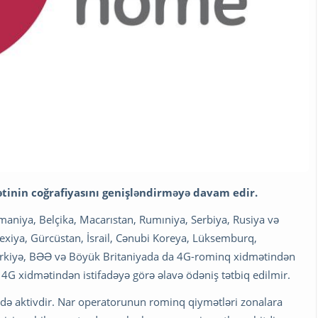
tinin coğrafiyasını genişləndirməyə davam edir.
maniya, Belçika, Macarıstan, Rumıniya, Serbiya, Rusiya və
Çexiya, Gürcüstan, İsrail, Cənubi Koreya, Lüksemburq,
Türkiyə, BƏƏ və Böyük Britaniyada da 4G-rominq xidmətindən
n 4G xidmətindən istifadəyə görə əlavə ödəniş tətbiq edilmir.
də aktivdir. Nar operatorunun rominq qiymətləri zonalara