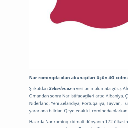
Nar rominqdə olan abunəçiləri üçün 4G xidmə
Şirkətdən
Xeberler.az
-a verilən məlumata görə, Al
Omandan sonra Nar istifadəçiləri artıq Albaniya, 
Niderland, Yeni Zelandiya, Portuqaliya, Tayvan, 
yararlana bilirlər. Qeyd edək ki, rominqdə olarkə
Hazırda Nar rominq xidməti dünyanın 172 ölkəsin