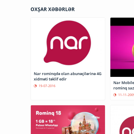
OXŞAR XƏBƏRLƏR
Nar rominqdə olan abunəçilərinə 4G
xidməti təklif edir
Nar Mobile
19-07-2016
rominq sazi
11-11-200