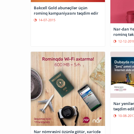
Bakcell Gold abunəçilər üçün
rominq kampaniyasını təqdim edir
14-07-2015
Nar-dan Yen
rominq təkl
12-12-201
Nar yenilə
təqdim edi
10-08-201
Nar nömrəsini özünlə götür, xaricdə