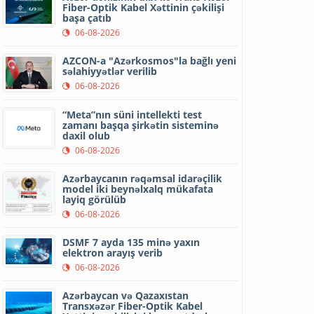
Fiber-Optik Kabel Xəttinin çəkilişi
başa çatıb
06-08-2026
AZCON-a "Azərkosmos"la bağlı yeni
səlahiyyətlər verilib
06-08-2026
“Meta”nın süni intellekti test
zamanı başqa şirkətin sisteminə
daxil olub
06-08-2026
Azərbaycanın rəqəmsal idarəçilik
model iki beynəlxalq mükafata
layiq görülüb
06-08-2026
DSMF 7 ayda 135 minə yaxın
elektron arayış verib
06-08-2026
Azərbaycan və Qazaxıstan
Transxəzər Fiber-Optik Kabel