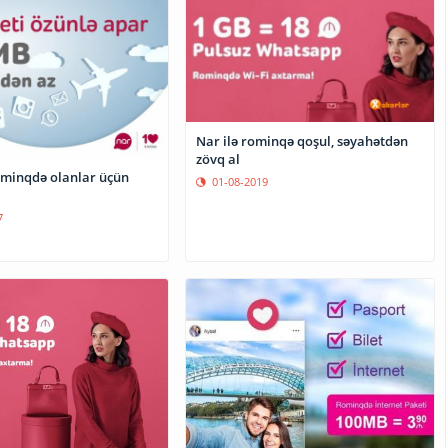
Nar ilə rominqə qoşul, səyahətdən
zövq al
minqdə olanlar üçün
01-08-2019
7