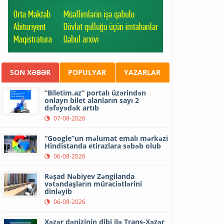
SON XƏBƏR
POPULYAR
YAZARLAR
“Biletim.az” portalı üzərindən
onlayn bilet alanların sayı 2
dəfəyədək artıb
07-08-2026
“Google”un məlumat emalı mərkəzi
Hindistanda etirazlara səbəb olub
06-08-2026
Rəşad Nəbiyev Zəngilanda
vətəndaşların müraciətlərini
dinləyib
06-08-2026
Xəzər dənizinin dibi ilə Trans-Xəzər