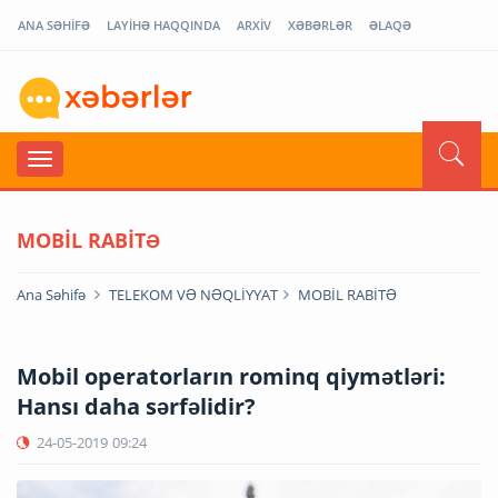
ANA SƏHİFƏ
LAYİHƏ HAQQINDA
ARXİV
XƏBƏRLƏR
ƏLAQƏ
MOBİL RABİTƏ
Ana Səhifə
TELEKOM VƏ NƏQLİYYAT
MOBİL RABİTƏ
Mobil operatorların rominq qiymətləri:
Hansı daha sərfəlidir?
24-05-2019
09:24