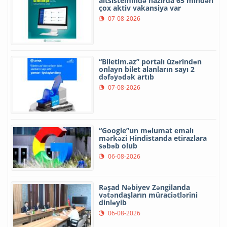
altsistemində hazırda 65 mindən
çox aktiv vakansiya var
07-08-2026
“Biletim.az” portalı üzərindən
onlayn bilet alanların sayı 2
dəfəyədək artıb
07-08-2026
“Google”un məlumat emalı
mərkəzi Hindistanda etirazlara
səbəb olub
06-08-2026
Rəşad Nəbiyev Zəngilanda
vətəndaşların müraciətlərini
dinləyib
06-08-2026