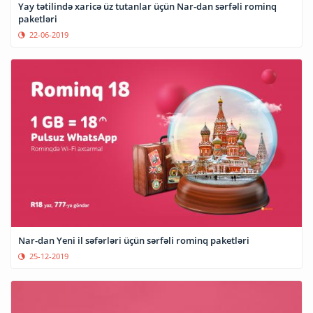
Yay tətilində xaricə üz tutanlar üçün Nar-dan sərfəli rominq
paketləri
22-06-2019
Nar-dan Yeni il səfərləri üçün sərfəli rominq paketləri
25-12-2019