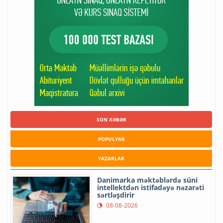
SON XƏBƏR
POPULYAR
YAZARLAR
Danimarka məktəblərdə süni
intellektdən istifadəyə nəzarəti
sərtləşdirir
08-08-2026