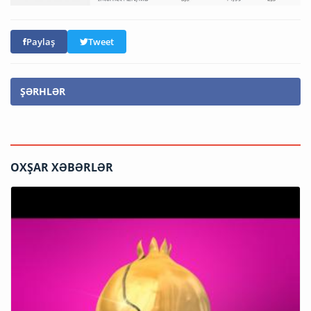
Paylaş
Tweet
ŞƏRHLƏR
OXŞAR XƏBƏRLƏR