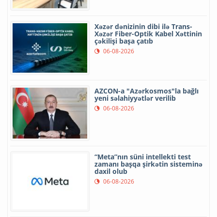
Xəzər dənizinin dibi ilə Trans-
Xəzər Fiber-Optik Kabel Xəttinin
çəkilişi başa çatıb
06-08-2026
AZCON-a "Azərkosmos"la bağlı
yeni səlahiyyətlər verilib
06-08-2026
“Meta”nın süni intellekti test
zamanı başqa şirkətin sisteminə
daxil olub
06-08-2026