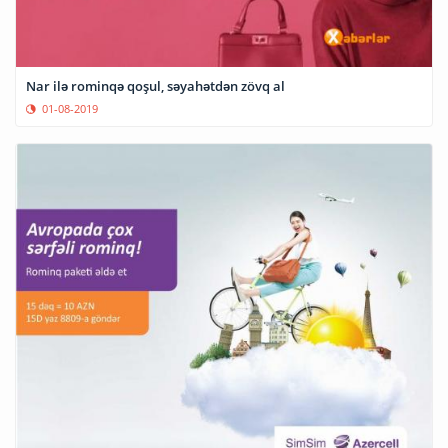
Nar ilə rominqə qoşul, səyahətdən zövq al
01-08-2019