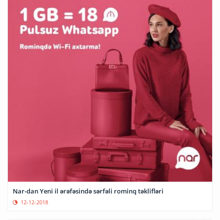
Nar-dan Yeni il ərəfəsində sərfəli rominq təklifləri
12-12-2018