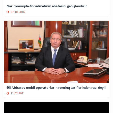
Nar rominqdə 4G xidmətinin əhatəsini genişləndirir
27-10-2016
Əli Abbasov mobil operatorların rominq tariflərindən razı deyil
11-02-2011