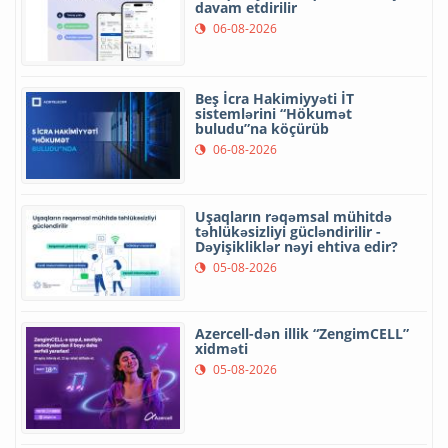
davam etdirilir
06-08-2026
Beş İcra Hakimiyyəti İT
sistemlərini “Hökumət
buludu”na köçürüb
06-08-2026
Uşaqların rəqəmsal mühitdə
təhlükəsizliyi gücləndirilir -
Dəyişikliklər nəyi ehtiva edir?
05-08-2026
Azercell-dən illik “ZengimCELL”
xidməti
05-08-2026