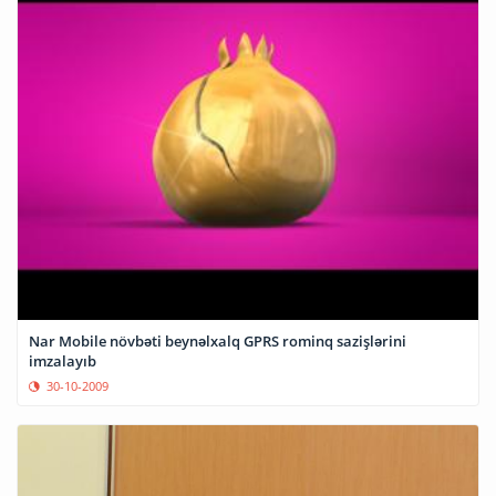
Nar Mobile növbəti beynəlxalq GPRS rominq sazişlərini
imzalayıb
30-10-2009