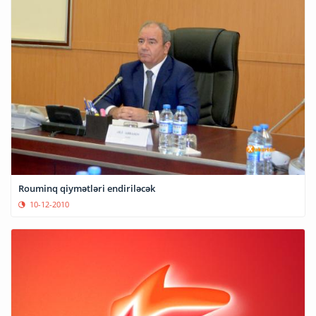
Rouminq qiymətləri endiriləcək
10-12-2010