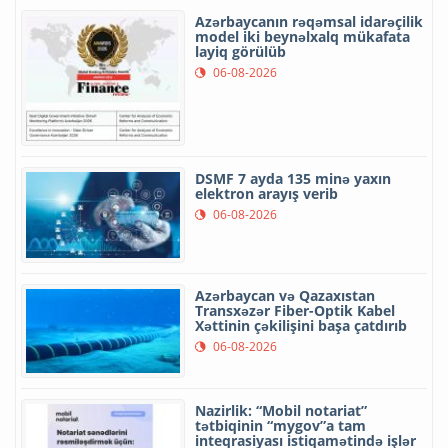
Azərbaycanın rəqəmsal idarəçilik
model iki beynəlxalq mükafata
layiq görülüb
06-08-2026
DSMF 7 ayda 135 minə yaxın
elektron arayış verib
06-08-2026
Azərbaycan və Qazaxıstan
Transxəzər Fiber-Optik Kabel
Xəttinin çəkilişini başa çatdırıb
06-08-2026
Nazirlik: “Mobil notariat”
tətbiqinin “mygov”a tam
inteqrasiyası istiqamətində işlər