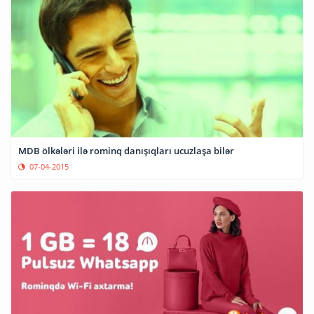
MDB ölkələri ilə rominq danışıqları ucuzlaşa bilər
07-04-2015