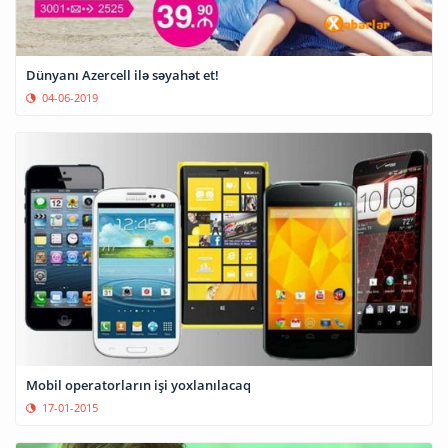
Dünyanı Azercell ilə səyahət et!
04-06-2019
Mobil operatorların işi yoxlanılacaq
17-01-2015