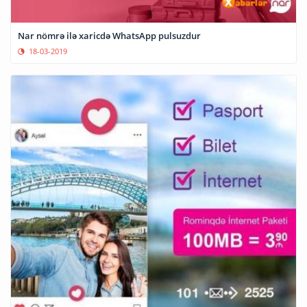
Nar nömrə ilə xaricdə WhatsApp pulsuzdur
18-03-2019