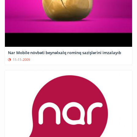
Nar Mobile növbəti beynəlxalq rominq sazişlərini imzalayıb
11-11-2009