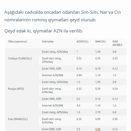
Aşağıdakı cədvəldə öncədən ödənilən Sim-Sim, Nar və Cin
nömrələrinin rominq qiymətləri qeyd olunub:
Qeyd edək ki, qiymətlər AZN ilə verilib.