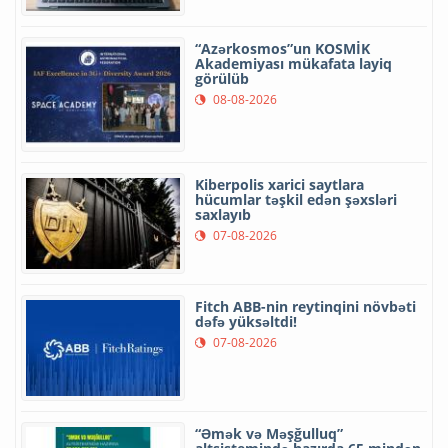
“Azərkosmos”un KOSMİK
Akademiyası mükafata layiq
görülüb
08-08-2026
Kiberpolis xarici saytlara
hücumlar təşkil edən şəxsləri
saxlayıb
07-08-2026
Fitch ABB-nin reytinqini növbəti
dəfə yüksəltdi!
07-08-2026
“Əmək və Məşğulluq”