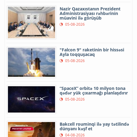
Nazir Qazaxıstanın Prezident
Administrasiyası rəhbərinin
müavini ilə görüşüb
05-08-2026
"Falcon 9" raketinin bir hissəsi
Ayla toqquşacaq
05-08-2026
“SpaceX” orbitə 10 milyon tona
qədər yük çıxarmağı planlaşdırır
05-08-2026
Bakcell rouminqi ilə yay tətilində
dünyanı kəşf et
04-08-2026