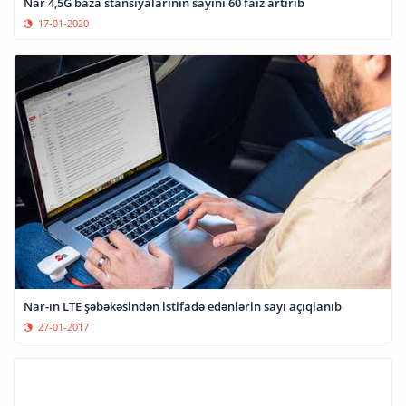
Nar 4,5G baza stansiyalarının sayını 60 faiz artırıb
17-01-2020
Nar-ın LTE şəbəkəsindən istifadə edənlərin sayı açıqlanıb
27-01-2017