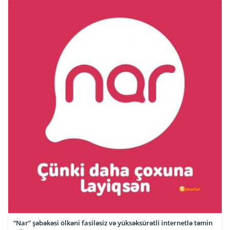
“Nar” şəbəkəsi ölkəni fasiləsiz və yüksəksürətli internetlə təmin