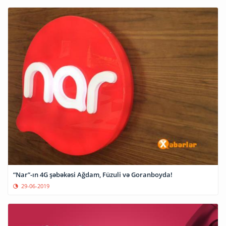
“Nar”-ın 4G şəbəkəsi Ağdam, Füzuli və Goranboyda!
29-06-2019