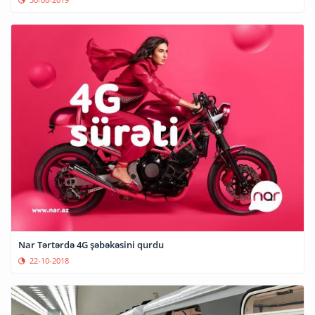
Nar Tərtərdə 4G şəbəkəsini qurdu
22-10-2018