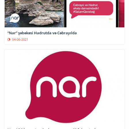
“Nar” şəbəkəsi Hadrutda və Cəbrayılda
04-06-2021