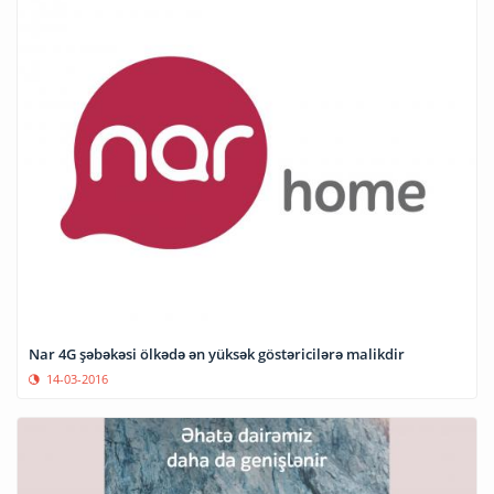
Nar 4G şəbəkəsi ölkədə ən yüksək göstəricilərə malikdir
14-03-2016