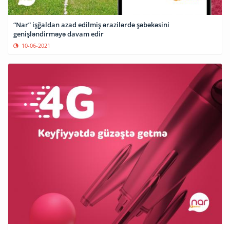
“Nar” işğaldan azad edilmiş ərazilərdə şəbəkəsini
genişləndirməyə davam edir
10-06-2021