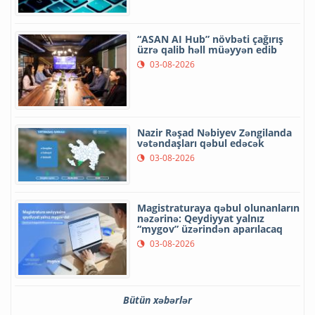
“ASAN AI Hub” növbəti çağırış
üzrə qalib həll müəyyən edib
03-08-2026
Nazir Rəşad Nəbiyev Zəngilanda
vətəndaşları qəbul edəcək
03-08-2026
Magistraturaya qəbul olunanların
nəzərinə: Qeydiyyat yalnız
“mygov” üzərindən aparılacaq
03-08-2026
Bütün xəbərlər