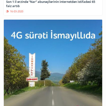
Son 1 il ərzində “Nar” abunəçilərinin internetdən istifadəsi 65
faiz artıb
16-03-2020