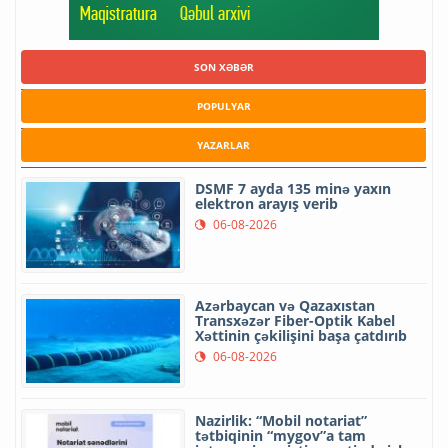
SON XƏBƏR
POPULYAR
YAZARLAR
DSMF 7 ayda 135 minə yaxın
elektron arayış verib
06-08-2026
Azərbaycan və Qazaxıstan
Transxəzər Fiber-Optik Kabel
Xəttinin çəkilişini başa çatdırıb
06-08-2026
Nazirlik: “Mobil notariat”
tətbiqinin “mygov”a tam