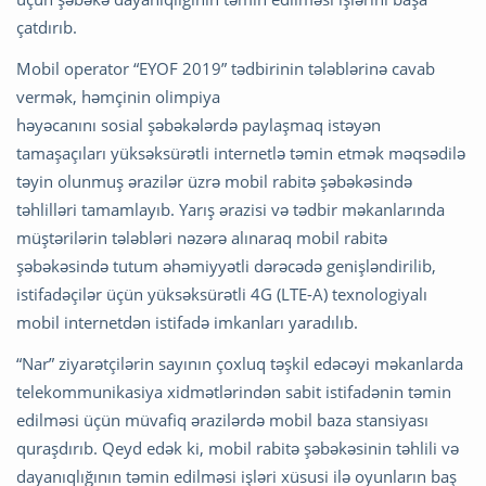
çatdırıb.
Mobil operator “EYOF 2019” tədbirinin tələblərinə cavab
vermək, həmçinin olimpiya
həyəcanını sosial şəbəkələrdə paylaşmaq istəyən
tamaşaçıları yüksəksürətli internetlə təmin etmək məqsədilə
təyin olunmuş ərazilər üzrə mobil rabitə şəbəkəsində
təhlilləri tamamlayıb. Yarış ərazisi və tədbir məkanlarında
müştərilərin tələbləri nəzərə alınaraq mobil rabitə
şəbəkəsində tutum əhəmiyyətli dərəcədə genişləndirilib,
istifadəçilər üçün yüksəksürətli 4G (LTE-A) texnologiyalı
mobil internetdən istifadə imkanları yaradılıb.
“Nar” ziyarətçilərin sayının çoxluq təşkil edəcəyi məkanlarda
telekommunikasiya xidmətlərindən sabit istifadənin təmin
edilməsi üçün müvafiq ərazilərdə mobil baza stansiyası
quraşdırıb. Qeyd edək ki, mobil rabitə şəbəkəsinin təhlili və
dayanıqlığının təmin edilməsi işləri xüsusi ilə oyunların baş