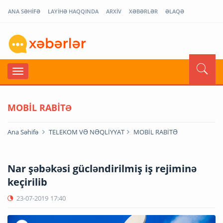
ANA SƏHİFƏ
LAYİHƏ HAQQINDA
ARXİV
XƏBƏRLƏR
ƏLAQƏ
MOBİL RABİTƏ
Ana Səhifə
TELEKOM VƏ NƏQLİYYAT
MOBİL RABİTƏ
Nar şəbəkəsi gücləndirilmiş iş rejiminə
keçirilib
23-07-2019
17:40