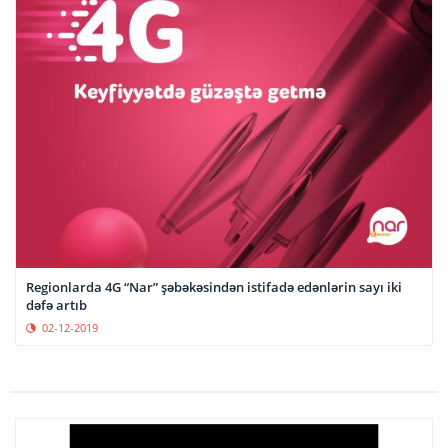
Regionlarda 4G “Nar” şəbəkəsindən istifadə edənlərin sayı iki
dəfə artıb
02-12-2019