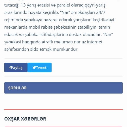
tutacağı 13 yarış ərazisi və paralel olaraq qeyri-yarış
ərazilərində həyata keçirilib. “Nar” əməkdaşları 24/7
rejimində şəbəkəyə nəzarət edərək yarışların keçiriləcəyi
məkanlarda mobil rabitə şəbəkəsinin stabilliyini təmin
edəcək və şəbəkə istifadəçilərinə dəstək olacaqlar. “Nar”
şəbəkəsi haqqında ətraflı məlumatı nar.az internet
səhifəsindən əldə etmək mümkündür.
Paylaş
Tweet
ŞƏRHLƏR
OXŞAR XƏBƏRLƏR