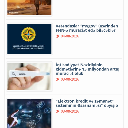
Vətəndaşlar “mygov” üzərindən
FHN-ə müraciət edə biləcəklər
04-08-2026
İqtisadiyyat Nazirliyinin
xidmətlərinə 13 milyondan artıq
müraciət olub
03-08-2026
"Elektron kredit və zəmanət"
sisteminin Əsasnaməsi" dəyişib
03-08-2026