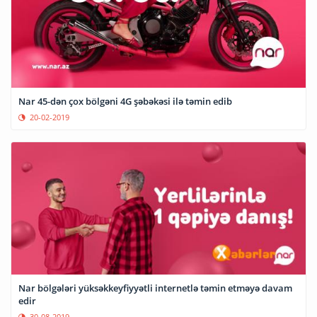
Nar 45-dən çox bölgəni 4G şəbəkəsi ilə təmin edib
20-02-2019
Nar bölgələri yüksəkkeyfiyyətli internetlə təmin etməyə davam
edir
30-08-2019