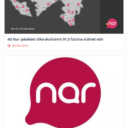
4G Nar şəbəkəsi ölkə əhalisinin 91,5 faizinə xidmət edir
30-09-2019