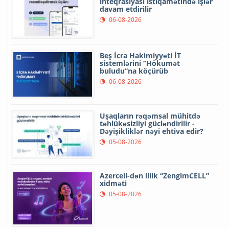
inteqrasiyası istiqamətində işlər
davam etdirilir
06-08-2026
Beş İcra Hakimiyyəti İT
sistemlərini “Hökumət
buludu”na köçürüb
06-08-2026
Uşaqların rəqəmsal mühitdə
təhlükəsizliyi gücləndirilir -
Dəyişikliklər nəyi ehtiva edir?
05-08-2026
Azercell-dən illik “ZengimCELL”
xidməti
05-08-2026