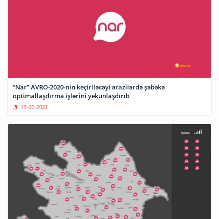
“Nar” AVRO-2020-nin keçiriləcəyi ərazilərdə şəbəkə
optimallaşdırma işlərini yekunlaşdırıb
13-06-2021