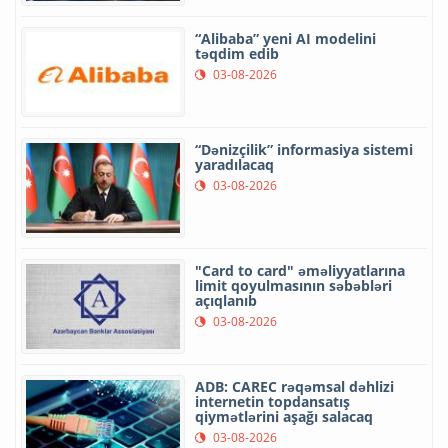
“Alibaba” yeni AI modelini
təqdim edib
03-08-2026
“Dənizçilik” informasiya sistemi
yaradılacaq
03-08-2026
"Card to card" əməliyyatlarına
limit qoyulmasının səbəbləri
açıqlanıb
03-08-2026
ADB: CAREC rəqəmsal dəhlizi
internetin topdansatış
qiymətlərini aşağı salacaq
03-08-2026