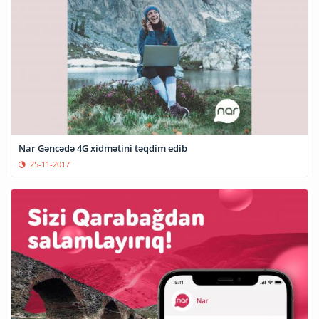
Nar Gəncədə 4G xidmətini təqdim edib
25-11-2017