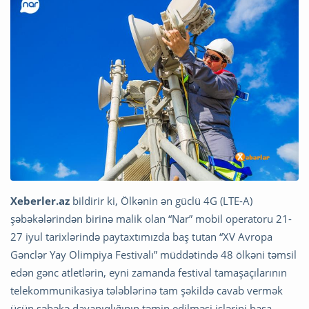
Xeberler.az
bildirir ki, Ölkənin ən güclü 4G (LTE-A)
şəbəkələrindən birinə malik olan “Nar” mobil operatoru 21-
27 iyul tarixlərində paytaxtımızda baş tutan “XV Avropa
Gənclər Yay Olimpiya Festivalı” müddətində 48 ölkəni təmsil
edən gənc atletlərin, eyni zamanda festival tamaşaçılarının
telekommunikasiya tələblərinə tam şəkildə cavab vermək
üçün şəbəkə dayanıqlığının təmin edilməsi işlərini başa