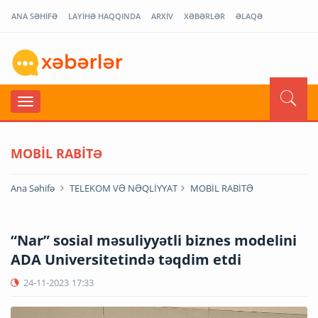
ANA SƏHİFƏ
LAYİHƏ HAQQINDA
ARXİV
XƏBƏRLƏR
ƏLAQƏ
MOBİL RABİTƏ
Ana Səhifə
TELEKOM VƏ NƏQLİYYAT
MOBİL RABİTƏ
“Nar” sosial məsuliyyətli biznes modelini
ADA Universitetində təqdim etdi
24-11-2023
17:33