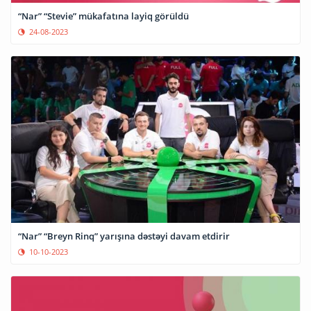
“Nar” “Stevie” mükafatına layiq görüldü
24-08-2023
“Nar” “Breyn Rinq” yarışına dəstəyi davam etdirir
10-10-2023