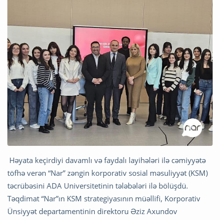
Həyata keçirdiyi davamlı və faydalı layihələri ilə cəmiyyətə
töfhə verən “Nar” zəngin korporativ sosial məsuliyyət (KSM)
təcrübəsini ADA Universitetinin tələbələri ilə bölüşdü.
Təqdimat “Nar”ın KSM strategiyasının müəllifi, Korporativ
Ünsiyyət departamentinin direktoru Əziz Axundov