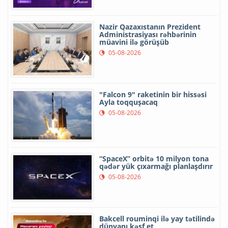
Nazir Qazaxıstanın Prezident
Administrasiyası rəhbərinin
müavini ilə görüşüb
05-08-2026
"Falcon 9" raketinin bir hissəsi
Ayla toqquşacaq
05-08-2026
“SpaceX” orbitə 10 milyon tona
qədər yük çıxarmağı planlaşdırır
05-08-2026
Bakcell rouminqi ilə yay tətilində
dünyanı kəşf et