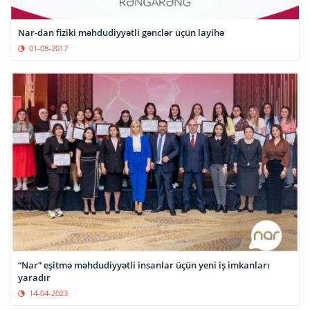
Nar-dan fiziki məhdudiyyətli gənclər üçün layihə
01-08-2017
“Nar” eşitmə məhdudiyyətli insanlar üçün yeni iş imkanları
yaradır
14-04-2023