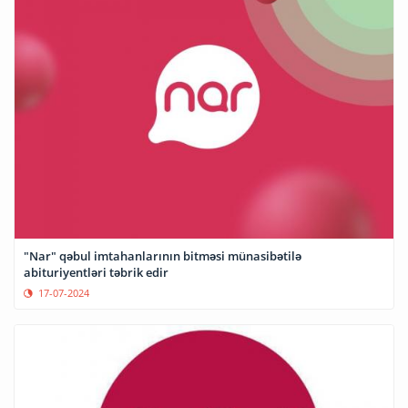
"Nar" qəbul imtahanlarının bitməsi münasibətilə
abituriyentləri təbrik edir
17-07-2024