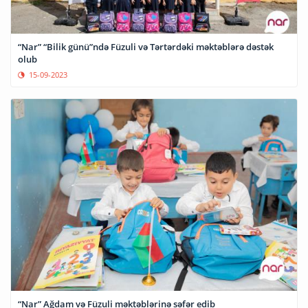
“Nar” “Bilik günü”ndə Füzuli və Tərtərdəki məktəblərə dəstək
olub
15-09-2023
“Nar” Ağdam və Füzuli məktəblərinə səfər edib