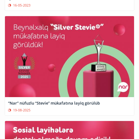
16-05-2023
“Nar” nüfuzlu “Stevie” mükafatına layiq görülüb
19-08-2025