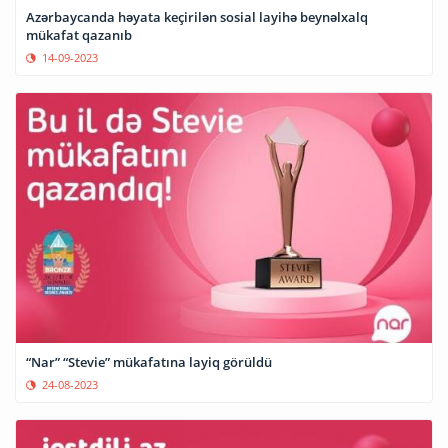
Azərbaycanda həyata keçirilən sosial layihə beynəlxalq
mükafat qazanıb
14-09-2023
“Nar” “Stevie” mükafatına layiq görüldü
24-08-2023