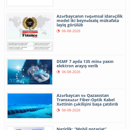
Azərbaycanın rəqəmsal idarəçilik
model iki beynəlxalq mükafata
layiq görülüb
06-08-2026
DSMF 7 ayda 135 minə yaxın
elektron arayış verib
06-08-2026
Azərbaycan və Qazaxıstan
Transxəzər Fiber-Optik Kabel
Xəttinin çəkilişini başa çatdırıb
06-08-2026
Nazirlik: “Mobil notariat”