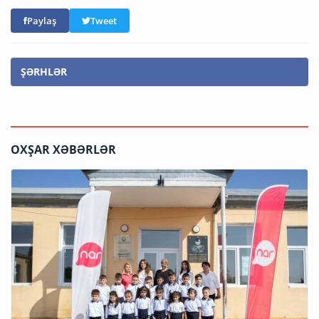
Paylaş
Tweet
ŞƏRHLƏR
OXŞAR XƏBƏRLƏR