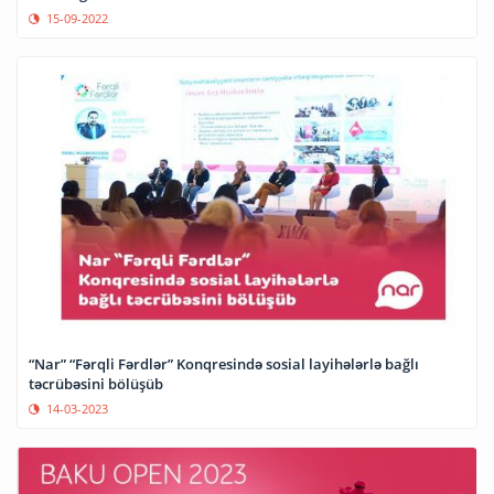
15-09-2022
“Nar” “Fərqli Fərdlər” Konqresində sosial layihələrlə bağlı
təcrübəsini bölüşüb
14-03-2023