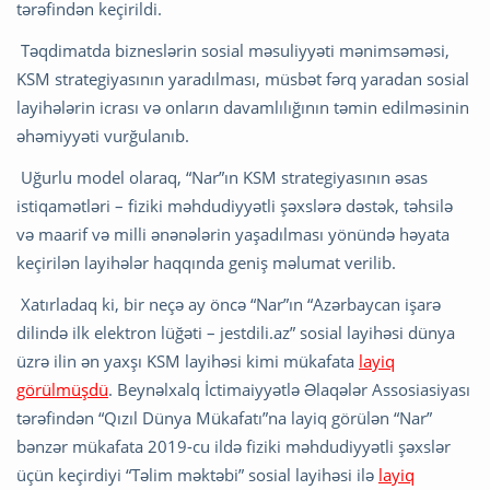
tərəfindən keçirildi.
Təqdimatda bizneslərin sosial məsuliyyəti mənimsəməsi,
KSM strategiyasının yaradılması, müsbət fərq yaradan sosial
layihələrin icrası və onların davamlılığının təmin edilməsinin
əhəmiyyəti vurğulanıb.
Uğurlu model olaraq, “Nar”ın KSM strategiyasının əsas
istiqamətləri – fiziki məhdudiyyətli şəxslərə dəstək, təhsilə
və maarif və milli ənənələrin yaşadılması yönündə həyata
keçirilən layihələr haqqında geniş məlumat verilib.
Xatırladaq ki, bir neçə ay öncə “Nar”ın “Azərbaycan işarə
dilində ilk elektron lüğəti – jestdili.az” sosial layihəsi dünya
üzrə ilin ən yaxşı KSM layihəsi kimi mükafata
layiq
görülmüşdü
. Beynəlxalq İctimaiyyətlə Əlaqələr Assosiasiyası
tərəfindən “Qızıl Dünya Mükafatı”na layiq görülən “Nar”
bənzər mükafata 2019-cu ildə fiziki məhdudiyyətli şəxslər
üçün keçirdiyi “Təlim məktəbi” sosial layihəsi ilə
layiq