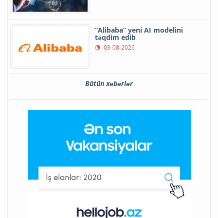
“Alibaba” yeni AI modelini
təqdim edib
03-08-2026
Bütün xəbərlər