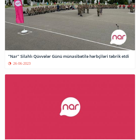
"Nar" Silahlı Qüvvələr Günü münasibətilə hərbçiləri təbrik etdi
26-06-2023