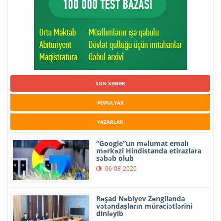
SON XƏBƏR
POPULYAR
YAZARLAR
“Google”un məlumat emalı
mərkəzi Hindistanda etirazlara
səbəb olub
06-08-2026
Rəşad Nəbiyev Zəngilanda
vətəndaşların müraciətlərini
dinləyib