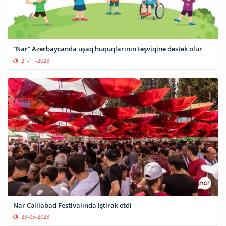
“Nar” Azərbaycanda uşaq hüquqlarının təşviqinə dəstək olur
21-11-2023
Nar Cəlilabad Festivalında iştirak etdi
23-05-2023