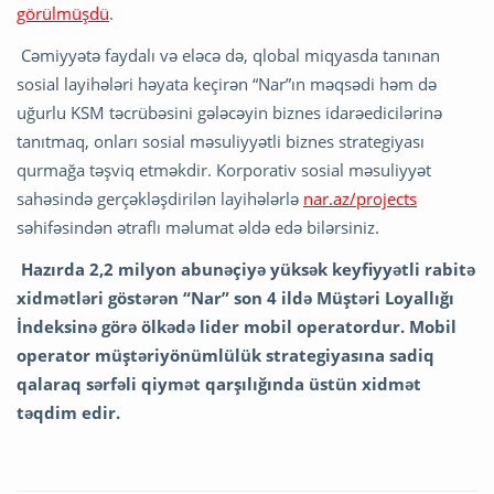
görülmüşdü
.
Cəmiyyətə faydalı və eləcə də, qlobal miqyasda tanınan
sosial layihələri həyata keçirən “Nar”ın məqsədi həm də
uğurlu KSM təcrübəsini gələcəyin biznes idarəedicilərinə
tanıtmaq, onları sosial məsuliyyətli biznes strategiyası
qurmağa təşviq etməkdir. Korporativ sosial məsuliyyət
sahəsində gerçəkləşdirilən layihələrlə
nar.az/projects
səhifəsindən ətraflı məlumat əldə edə bilərsiniz.
Hazırda 2,2 milyon abunəçiyə yüksək keyfiyyətli rabitə
xidmətləri göstərən “Nar” son 4 ildə Müştəri Loyallığı
İndeksinə görə ölkədə lider mobil operatordur. Mobil
operator müştəriyönümlülük strategiyasına sadiq
qalaraq sərfəli qiymət qarşılığında üstün xidmət
təqdim edir.