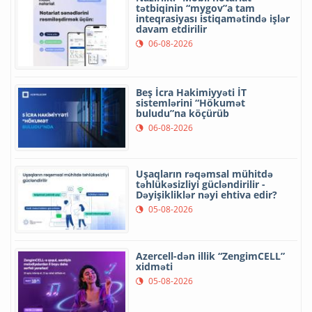
tətbiqinin “mygov”a tam
inteqrasiyası istiqamətində işlər
davam etdirilir
06-08-2026
Beş İcra Hakimiyyəti İT
sistemlərini “Hökumət
buludu”na köçürüb
06-08-2026
Uşaqların rəqəmsal mühitdə
təhlükəsizliyi gücləndirilir -
Dəyişikliklər nəyi ehtiva edir?
05-08-2026
Azercell-dən illik “ZengimCELL”
xidməti
05-08-2026