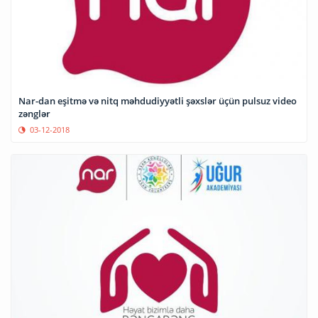
Nar-dan eşitmə və nitq məhdudiyyətli şəxslər üçün pulsuz video
zənglər
03-12-2018