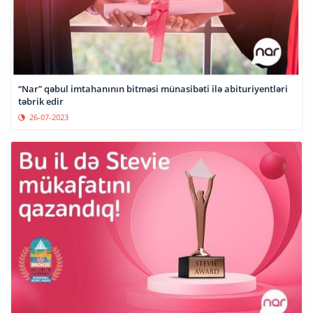
“Nar” qəbul imtahanının bitməsi münasibəti ilə abituriyentləri
təbrik edir
26-07-2023