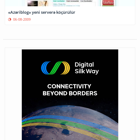
«Azəriblog» yeni serverə köçürülür
06-08-2009