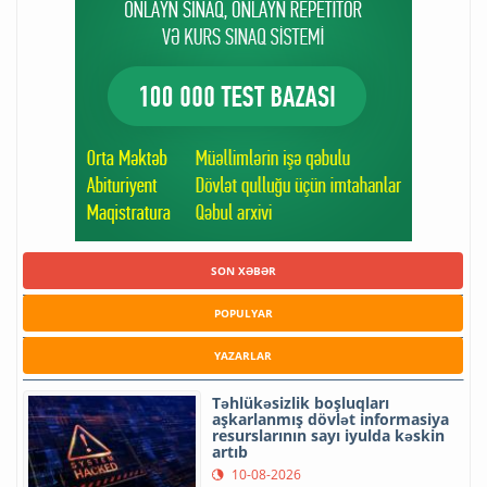
SON XƏBƏR
POPULYAR
YAZARLAR
Təhlükəsizlik boşluqları
aşkarlanmış dövlət informasiya
resurslarının sayı iyulda kəskin
artıb
10-08-2026