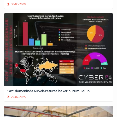
30-05-2009
“.az” domenində 60 veb-resursa haker hücumu olub
29-07-2025