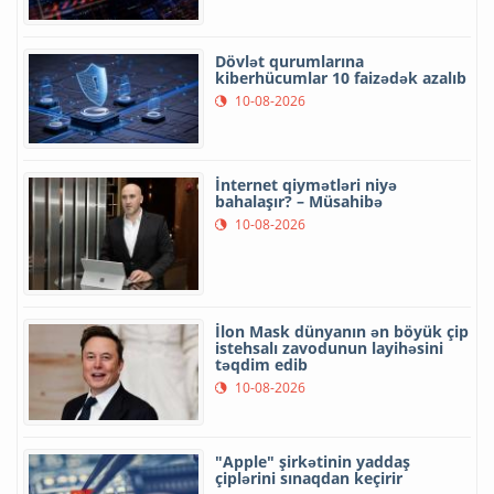
Dövlət qurumlarına
kiberhücumlar 10 faizədək azalıb
10-08-2026
İnternet qiymətləri niyə
bahalaşır? – Müsahibə
10-08-2026
İlon Mask dünyanın ən böyük çip
istehsalı zavodunun layihəsini
təqdim edib
10-08-2026
"Apple" şirkətinin yaddaş
çiplərini sınaqdan keçirir