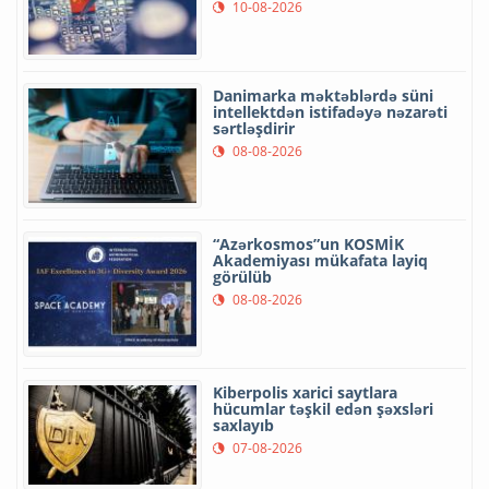
10-08-2026
Danimarka məktəblərdə süni
intellektdən istifadəyə nəzarəti
sərtləşdirir
08-08-2026
“Azərkosmos”un KOSMİK
Akademiyası mükafata layiq
görülüb
08-08-2026
Kiberpolis xarici saytlara
hücumlar təşkil edən şəxsləri
saxlayıb
07-08-2026