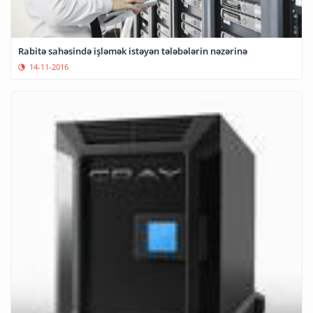
Rabitə sahəsində işləmək istəyən tələbələrin nəzərinə
14-11-2016