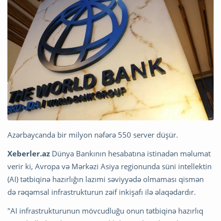
Azərbaycanda bir milyon nəfərə 550 server düşür.
Xeberler.az
Dünya Bankının hesabatına istinadən məlumat
verir ki, Avropa və Mərkəzi Asiya regionunda süni intellektin
(AI) tətbiqinə hazırlığın lazımi səviyyədə olmaması qismən
də rəqəmsal infrastrukturun zəif inkişafı ilə əlaqədardır.
"AI infrastrukturunun mövcudluğu onun tətbiqinə hazırlıq