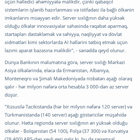
üçün həlledici əhəmiyyətə malikdir, çünki qabaqcıl
sistemlərin işlənib hazırlanması və istifadəsi ilə bağlı ölkənin
imkanlarını müəyyən edir. Server sıxlığının daha yüksək
olduğu ölkələr innovasiyalar sahəsində rəqabət aparmaq,
startapları dəstəkləmək və səhiyyə, nəqliyyat və dövlət
xidmətləri kimi sektorlarda AI həllərini tətbiq etmək üçün
lazımi aparat bazasına malikdir", - sənəddə qeyd olunur.
Dünya Bankının məlumatına görə, server sıxlığı Mərkəzi
Asiya ölkələrində, eləcə də Ermənistan, Albaniya,
Monteneqro və Şimali Makedoniyada nisbətən aşağı olaraq
qalır - hər milyon nəfərə orta hesabla 3 000-dən az server
düşür.
"Xüsusilə Tacikistanda (hər bir milyon nəfərə 120 server) və
Türkmənistanda (140 server) aşağı göstəricilər müşahidə
olunur. Hətta regionda server sıxlığının ən yüksək olduğu
ölkələr - Bolqarıstan (54 100), Polşa (37 300) və Xorvatiya
(29 400) ABŞ-dən xeyli geri qalır ki, bu da rəqəmsal