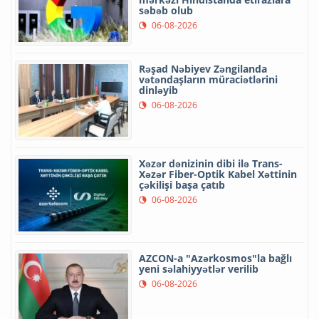
səbəb olub
06-08-2026
Rəşad Nəbiyev Zəngilanda
vətəndaşların müraciətlərini
dinləyib
06-08-2026
Xəzər dənizinin dibi ilə Trans-
Xəzər Fiber-Optik Kabel Xəttinin
çəkilişi başa çatıb
06-08-2026
AZCON-a "Azərkosmos"la bağlı
yeni səlahiyyətlər verilib
06-08-2026