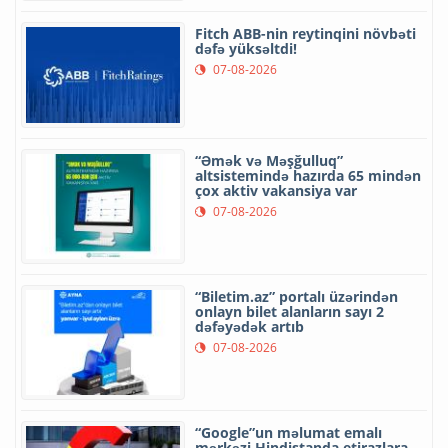
Fitch ABB-nin reytinqini növbəti
dəfə yüksəltdi!
07-08-2026
“Əmək və Məşğulluq”
altsistemində hazırda 65 mindən
çox aktiv vakansiya var
07-08-2026
“Biletim.az” portalı üzərindən
onlayn bilet alanların sayı 2
dəfəyədək artıb
07-08-2026
“Google”un məlumat emalı
mərkəzi Hindistanda etirazlara