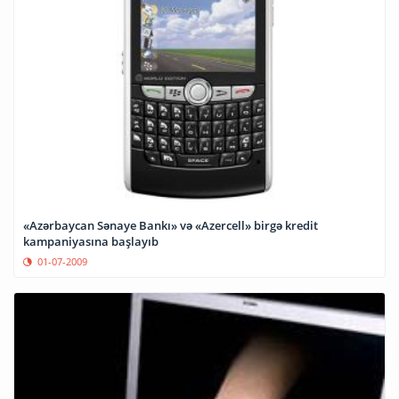
«Azərbaycan Sənaye Bankı» və «Azercell» birgə kredit
kampaniyasına başlayıb
01-07-2009