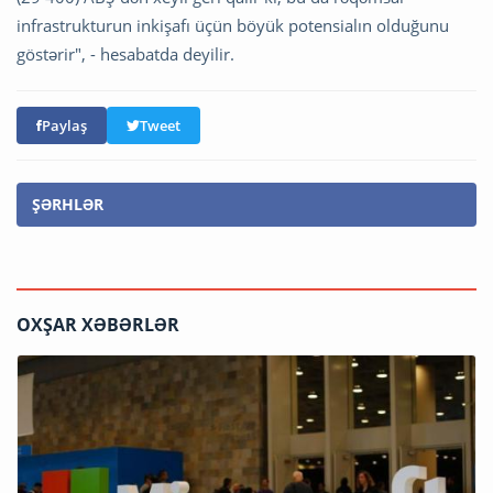
infrastrukturun inkişafı üçün böyük potensialın olduğunu
göstərir", - hesabatda deyilir.
Paylaş
Tweet
ŞƏRHLƏR
OXŞAR XƏBƏRLƏR