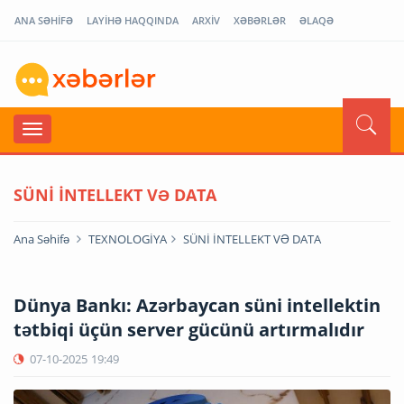
ANA SƏHİFƏ
LAYİHƏ HAQQINDA
ARXİV
XƏBƏRLƏR
ƏLAQƏ
SÜNİ İNTELLEKT VƏ DATA
Ana Səhifə
TEXNOLOGİYA
SÜNİ İNTELLEKT VƏ DATA
Dünya Bankı: Azərbaycan süni intellektin
tətbiqi üçün server gücünü artırmalıdır
07-10-2025
19:49