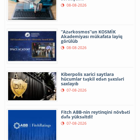
08-08-2026
“Azərkosmos”un KOSMİK
Akademiyası mükafata layiq
görülüb
08-08-2026
Kiberpolis xarici saytlara
hücumlar təşkil edən şəxsləri
saxlayıb
07-08-2026
Fitch ABB-nin reytinqini növbəti
dəfə yüksəltdi!
07-08-2026