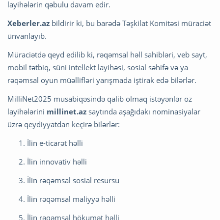
layihələrin qəbulu davam edir.
Xeberler.az
bildirir ki, bu barədə Təşkilat Komitəsi müraciət
ünvanlayıb.
Müraciətdə qeyd edilib ki, rəqəmsal həll sahibləri, veb sayt,
mobil tətbiq, süni intellekt layihəsi, sosial səhifə və ya
rəqəmsal oyun müəllifləri yarışmada iştirak edə bilərlər.
MilliNet2025 müsabiqəsində qalib olmaq istəyənlər öz
layihələrini
millinet.az
saytında aşağıdakı nominasiyalar
üzrə qeydiyyatdan keçirə bilərlər:
İlin e-ticarət həlli
İlin innovativ həlli
İlin rəqəmsal sosial resursu
İlin rəqəmsal maliyyə həlli
İlin rəqəmsal hökumət həlli