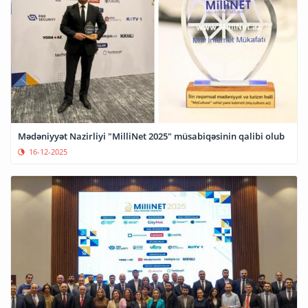
Mədəniyyət Nazirliyi "MilliNet 2025" müsabiqəsinin qalibi olub
16-12-2025