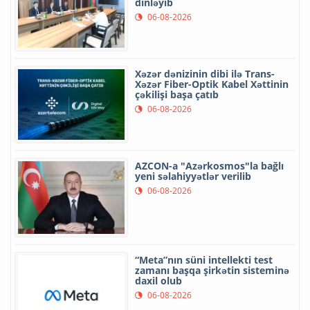
dinləyib
06-08-2026
Xəzər dənizinin dibi ilə Trans-
Xəzər Fiber-Optik Kabel Xəttinin
çəkilişi başa çatıb
06-08-2026
AZCON-a "Azərkosmos"la bağlı
yeni səlahiyyətlər verilib
06-08-2026
“Meta”nın süni intellekti test
zamanı başqa şirkətin sisteminə
daxil olub
06-08-2026