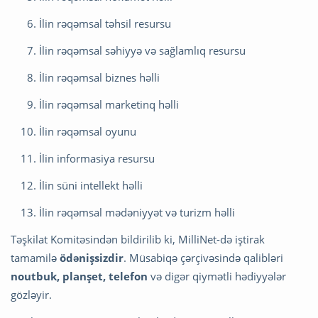
İlin rəqəmsal təhsil resursu
İlin rəqəmsal səhiyyə və sağlamlıq resursu
İlin rəqəmsal biznes həlli
İlin rəqəmsal marketinq həlli
İlin rəqəmsal oyunu
İlin informasiya resursu
İlin süni intellekt həlli
İlin rəqəmsal mədəniyyət və turizm həlli
Təşkilat Komitəsindən bildirilib ki, MilliNet-də iştirak
tamamilə
ödənişsizdir
. Müsabiqə çərçivəsində qalibləri
noutbuk, planşet, telefon
və digər qiymətli hədiyyələr
gözləyir.