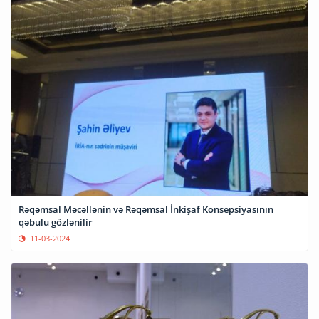
Rəqəmsal Məcəllənin və Rəqəmsal İnkişaf Konsepsiyasının
qəbulu gözlənilir
11-03-2024