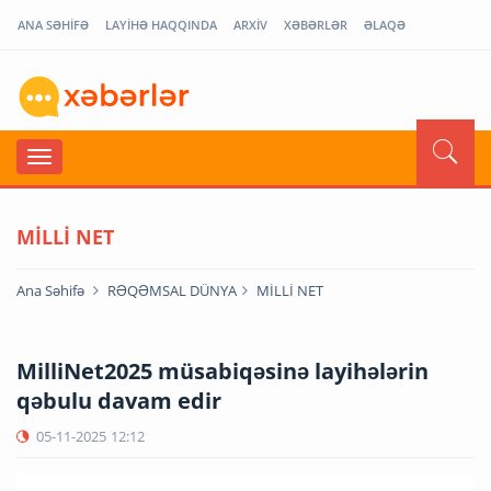
ANA SƏHİFƏ
LAYİHƏ HAQQINDA
ARXİV
XƏBƏRLƏR
ƏLAQƏ
MİLLİ NET
Ana Səhifə
RƏQƏMSAL DÜNYA
MİLLİ NET
MilliNet2025 müsabiqəsinə layihələrin
qəbulu davam edir
05-11-2025
12:12