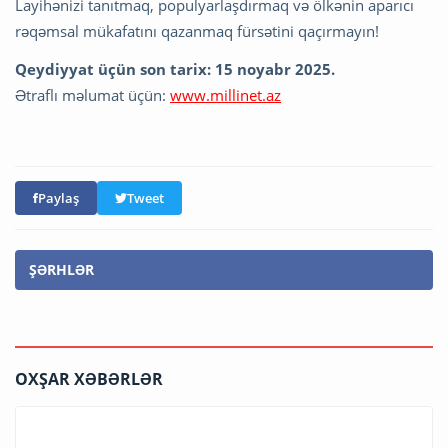
Layihənizi tanıtmaq, populyarlaşdırmaq və ölkənin aparıcı
rəqəmsal mükafatını qazanmaq fürsətini qaçırmayın!
Qeydiyyat üçün son tarix: 15 noyabr 2025.
Ətraflı məlumat üçün:
www.millinet.az
Paylaş
Tweet
ŞƏRHLƏR
OXŞAR XƏBƏRLƏR