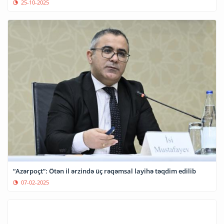
25-10-2025
“Azərpoçt”: Ötən il ərzində üç rəqəmsal layihə təqdim edilib
07-02-2025