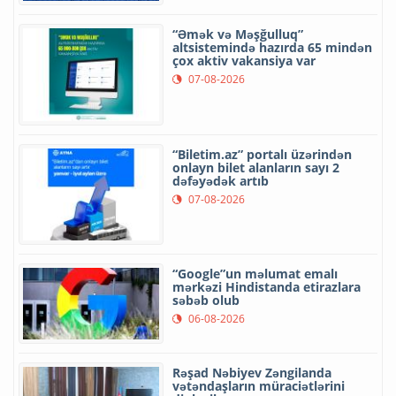
“Əmək və Məşğulluq”
altsistemində hazırda 65 mindən
çox aktiv vakansiya var
07-08-2026
“Biletim.az” portalı üzərindən
onlayn bilet alanların sayı 2
dəfəyədək artıb
07-08-2026
“Google”un məlumat emalı
mərkəzi Hindistanda etirazlara
səbəb olub
06-08-2026
Rəşad Nəbiyev Zəngilanda
vətəndaşların müraciətlərini