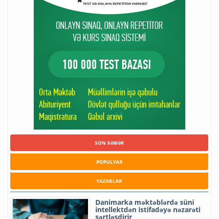
SON XƏBƏR
POPULYAR
YAZARLAR
Danimarka məktəblərdə süni
intellektdən istifadəyə nəzarəti
sərtləşdirir