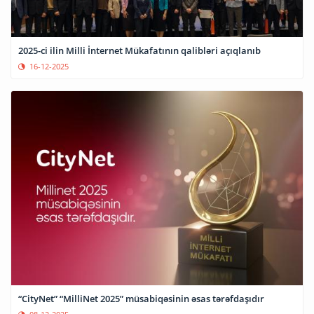
2025-ci ilin Milli İnternet Mükafatının qalibləri açıqlanıb
16-12-2025
“CityNet” “MilliNet 2025” müsabiqəsinin əsas tərəfdaşıdır