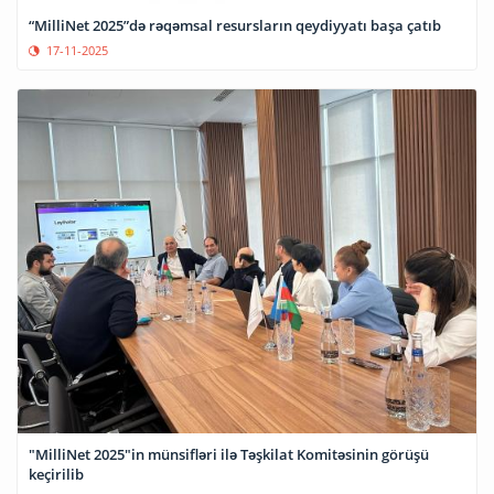
“MilliNet 2025”də rəqəmsal resursların qeydiyyatı başa çatıb
17-11-2025
"MilliNet 2025"in münsifləri ilə Təşkilat Komitəsinin görüşü
keçirilib