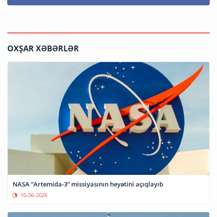
OXŞAR XƏBƏRLƏR
NASA “Artemida-3” missiyasının heyətini açıqlayıb
10-06-2026