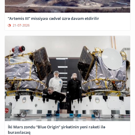
“Artemis III” missiyası cədvəl üzrə davam etdirilir
21-07-2026
İki Mars zondu “Blue Origin” şirkətinin yeni raketi ilə
buraxılacaq