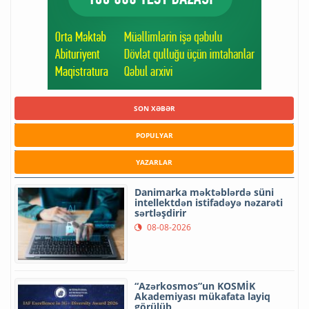
SON XƏBƏR
POPULYAR
YAZARLAR
Danimarka məktəblərdə süni
intellektdən istifadəyə nəzarəti
sərtləşdirir
08-08-2026
“Azərkosmos”un KOSMİK
Akademiyası mükafata layiq
görülüb