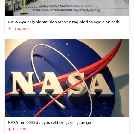
NASA Aya eniş planını İlon Maskın rəqiblərinə açıq elan edib
21-10-2025
NASA-nın 2000-dən çox rəhbəri şəxsi işdən çıxır
10-07-2025