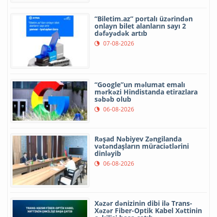
“Biletim.az” portalı üzərindən
onlayn bilet alanların sayı 2
dəfəyədək artıb
07-08-2026
“Google”un məlumat emalı
mərkəzi Hindistanda etirazlara
səbəb olub
06-08-2026
Rəşad Nəbiyev Zəngilanda
vətəndaşların müraciətlərini
dinləyib
06-08-2026
Xəzər dənizinin dibi ilə Trans-
Xəzər Fiber-Optik Kabel Xəttinin