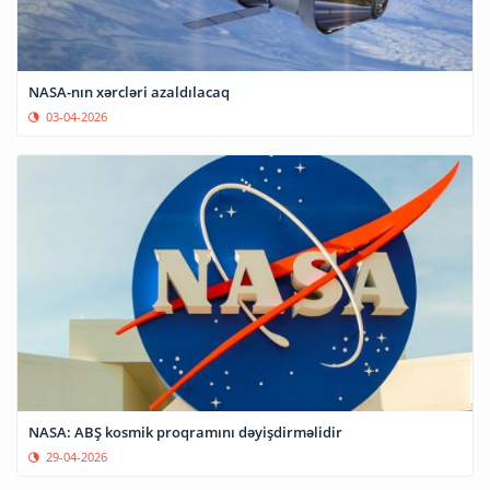
NASA-nın xərcləri azaldılacaq
03-04-2026
NASA: ABŞ kosmik proqramını dəyişdirməlidir
29-04-2026