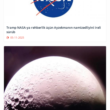
Tramp NASA-ya rəhbərlik üçün Ayzekmanın namizədliyini irəli
sürüb
05-11-2025