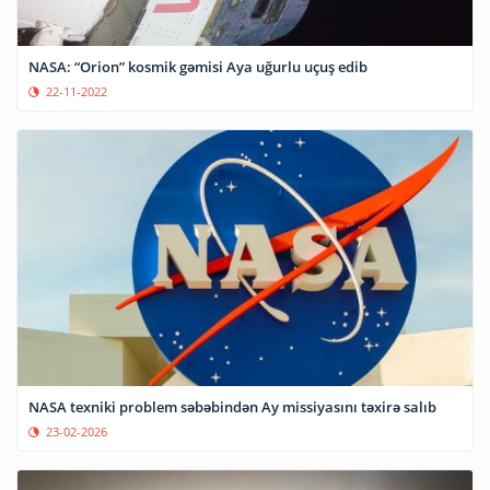
NASA: “Orion” kosmik gəmisi Aya uğurlu uçuş edib
22-11-2022
NASA texniki problem səbəbindən Ay missiyasını təxirə salıb
23-02-2026