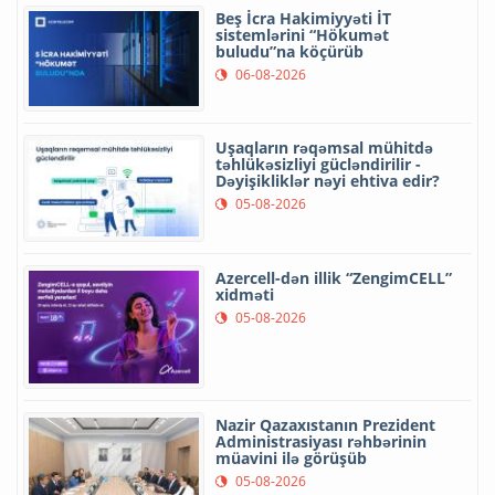
Beş İcra Hakimiyyəti İT
sistemlərini “Hökumət
buludu”na köçürüb
06-08-2026
Uşaqların rəqəmsal mühitdə
təhlükəsizliyi gücləndirilir -
Dəyişikliklər nəyi ehtiva edir?
05-08-2026
Azercell-dən illik “ZengimCELL”
xidməti
05-08-2026
Nazir Qazaxıstanın Prezident
Administrasiyası rəhbərinin
müavini ilə görüşüb
05-08-2026