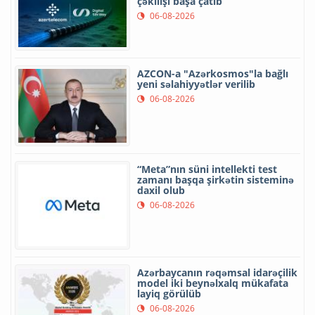
çəkilişi başa çatıb
06-08-2026
AZCON-a "Azərkosmos"la bağlı
yeni səlahiyyətlər verilib
06-08-2026
“Meta”nın süni intellekti test
zamanı başqa şirkətin sisteminə
daxil olub
06-08-2026
Azərbaycanın rəqəmsal idarəçilik
model iki beynəlxalq mükafata
layiq görülüb
06-08-2026