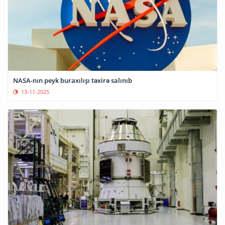
NASA-nın peyk buraxılışı təxirə salınıb
13-11-2025