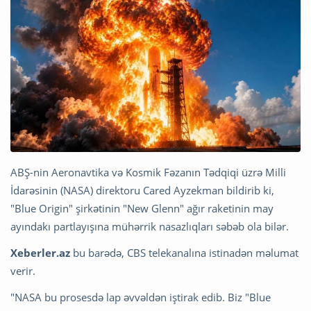
ABŞ-nin Aeronavtika və Kosmik Fəzanın Tədqiqi üzrə Milli
İdarəsinin (NASA) direktoru Cared Ayzekman bildirib ki,
"Blue Origin" şirkətinin "New Glenn" ağır raketinin may
ayındakı partlayışına mühərrik nasazlıqları səbəb ola bilər.
Xeberler.az
bu barədə, CBS telekanalına istinadən məlumat
verir.
"NASA bu prosesdə lap əvvəldən iştirak edib. Biz "Blue