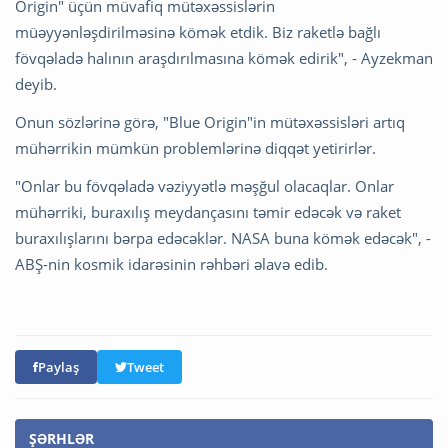
Origin" üçün müvafiq mütəxəssislərin
müəyyənləşdirilməsinə kömək etdik. Biz raketlə bağlı
fövqəladə halının araşdırılmasına kömək edirik", - Ayzekman
deyib.
Onun sözlərinə görə, "Blue Origin"in mütəxəssisləri artıq
mühərrikin mümkün problemlərinə diqqət yetirirlər.
"Onlar bu fövqəladə vəziyyətlə məşğul olacaqlar. Onlar
mühərriki, buraxılış meydançasını təmir edəcək və raket
buraxılışlarını bərpa edəcəklər. NASA buna kömək edəcək", -
ABŞ-nin kosmik idarəsinin rəhbəri əlavə edib.
Paylaş
Tweet
ŞƏRHLƏR