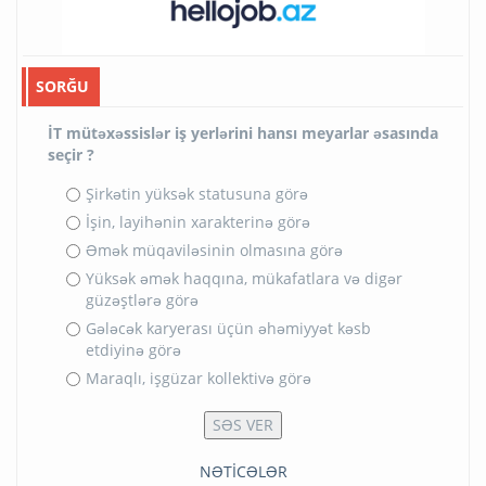
SORĞU
İT mütəxəssislər iş yerlərini hansı meyarlar əsasında
seçir ?
Şirkətin yüksək statusuna görə
İşin, layihənin xarakterinə görə
Əmək müqaviləsinin olmasına görə
Yüksək əmək haqqına, mükafatlara və digər
güzəştlərə görə
Gələcək karyerası üçün əhəmiyyət kəsb
etdiyinə görə
Maraqlı, işgüzar kollektivə görə
NƏTİCƏLƏR