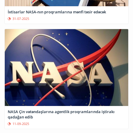
İxtisarlar NASA-nın proqramlarına mənfi təsir edəcək
31-07-2025
NASA Çin vətəndaşlarına agentlik proqramlarında iştirakı
qadağan edib
11-09-2025