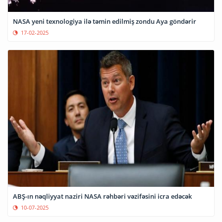
NASA yeni texnologiya ilə təmin edilmiş zondu Aya göndərir
17-02-2025
ABŞ-ın nəqliyyat naziri NASA rəhbəri vəzifəsini icra edəcək
10-07-2025