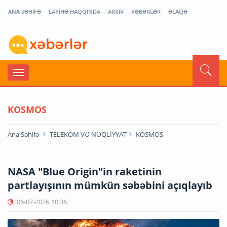
ANA SƏHİFƏ
LAYİHƏ HAQQINDA
ARXİV
XƏBƏRLƏR
ƏLAQƏ
KOSMOS
Ana Səhifə
TELEKOM VƏ NƏQLİYYAT
KOSMOS
NASA "Blue Origin"in raketinin
partlayışının mümkün səbəbini açıqlayıb
06-07-2026
10:36