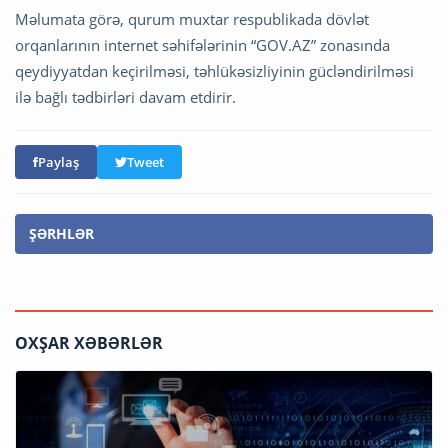
Məlumata görə, qurum muxtar respublikada dövlət
orqanlarının internet səhifələrinin “GOV.AZ” zonasında
qeydiyyatdan keçirilməsi, təhlükəsizliyinin gücləndirilməsi
ilə bağlı tədbirləri davam etdirir.
Paylaş
Tweet
ŞƏRHLƏR
OXŞAR XƏBƏRLƏR