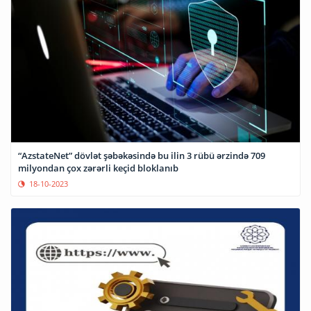
“AzstateNet” dövlət şəbəkəsində bu ilin 3 rübü ərzində 709
milyondan çox zərərli keçid bloklanıb
18-10-2023