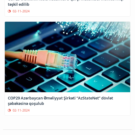
təşkil edilib
02-11-2024
COP29 Azərbaycan Əməliyyat Şirkəti “AzStateNet” dövlət
şəbəkəsinə qoşulub
02-11-2024