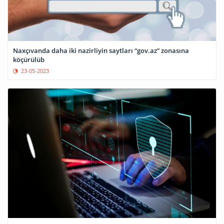
Naxçıvanda daha iki nazirliyin saytları “gov.az” zonasına
köçürülüb
23-05-2023