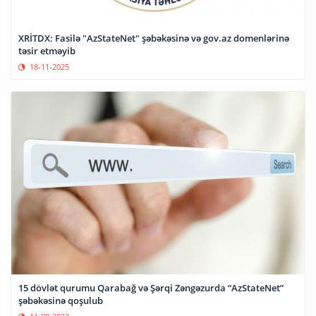
XRİTDX: Fasilə "AzStateNet" şəbəkəsinə və gov.az domenlərinə
təsir etməyib
18-11-2025
15 dövlət qurumu Qarabağ və Şərqi Zəngəzurda “AzStateNet”
şəbəkəsinə qoşulub