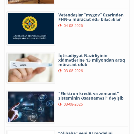
Vətəndaşlar “mygov” üzərindən
FHN-ə müraciət edə biləcəklər
04-08-2026
İqtisadiyyat Nazirliyinin
xidmətlərinə 13 milyondan artıq
müraciət olub
03-08-2026
"Elektron kredit və zəmanət"
sisteminin Əsasnaməsi" dəyişib
03-08-2026
“Alibaba” yeni AI modelini