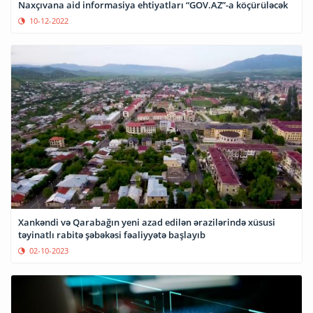
Naxçıvana aid informasiya ehtiyatları “GOV.AZ”-a köçürüləcək
10-12-2022
Xankəndi və Qarabağın yeni azad edilən ərazilərində xüsusi
təyinatlı rabitə şəbəkəsi fəaliyyətə başlayıb
02-10-2023