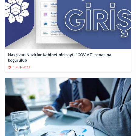
Naxçıvan Nazirlər Kabinetinin saytı "GOV.AZ" zonasına
köçürülüb
13-01-2023