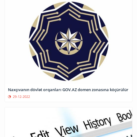
Naxçıvanın dövlət orqanları GOV.AZ domen zonasına köçürülür
29-12-2022