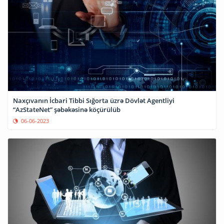
Naxçıvanın İcbari Tibbi Sığorta üzrə Dövlət Agentliyi
“AzStateNet” şəbəkəsinə köçürülüb
06-06-2023