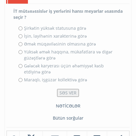
İT mütəxəssislər iş yerlərini hansı meyarlar əsasında
seçir ?
Şirkətin yüksək statusuna görə
İşin, layihənin xarakterinə görə
Əmək müqaviləsinin olmasına görə
Yüksək əmək haqqına, mükafatlara və digər
güzəştlərə görə
Gələcək karyerası üçün əhəmiyyət kəsb
etdiyinə görə
Maraqlı, işgüzar kollektivə görə
NƏTİCƏLƏR
Bütün sorğular