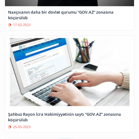
Naxçıvanın daha bir dövlət qurumu “GOV.AZ” zonasına
köçürülüb
17-02-2023
Şahbuz Rayon İcra Hakimiyyətinin saytı “GOV.AZ” zonasına
köçürülüb
25-05-2023