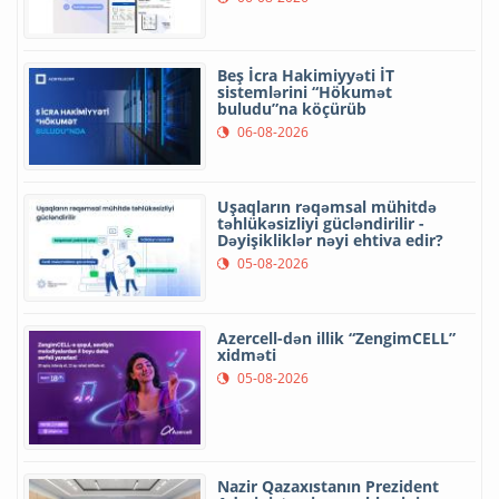
Beş İcra Hakimiyyəti İT
sistemlərini “Hökumət
buludu”na köçürüb
06-08-2026
Uşaqların rəqəmsal mühitdə
təhlükəsizliyi gücləndirilir -
Dəyişikliklər nəyi ehtiva edir?
05-08-2026
Azercell-dən illik “ZengimCELL”
xidməti
05-08-2026
Nazir Qazaxıstanın Prezident