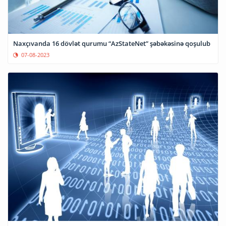
Naxçıvanda 16 dövlət qurumu “AzStateNet” şəbəkəsinə qoşulub
07-08-2023