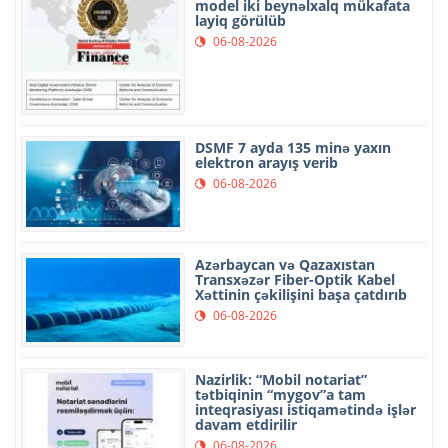
model iki beynəlxalq mükafata
layiq görülüb
06-08-2026
DSMF 7 ayda 135 minə yaxın
elektron arayış verib
06-08-2026
Azərbaycan və Qazaxıstan
Transxəzər Fiber-Optik Kabel
Xəttinin çəkilişini başa çatdırıb
06-08-2026
Nazirlik: “Mobil notariat”
tətbiqinin “mygov”a tam
inteqrasiyası istiqamətində işlər
davam etdirilir
06-08-2026