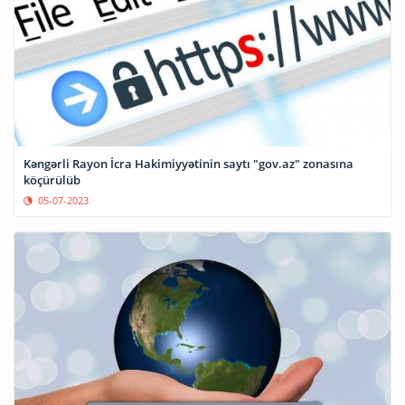
Kəngərli Rayon İcra Hakimiyyətinin saytı "gov.az" zonasına
köçürülüb
05-07-2023