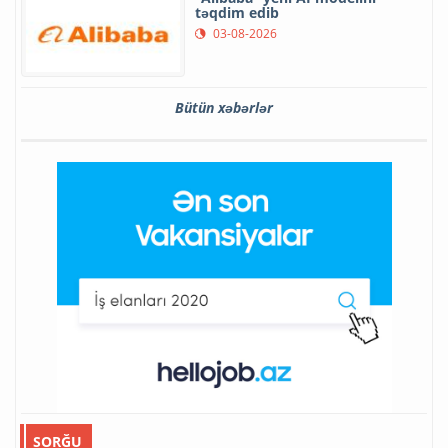
təqdim edib
03-08-2026
Bütün xəbərlər
SORĞU