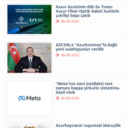
Xəzər dənizinin dibi ilə Trans-
Xəzər Fiber-Optik Kabel Xəttinin
çəkilişi başa çatıb
06-08-2026
AZCON-a "Azərkosmos"la bağlı
yeni səlahiyyətlər verilib
06-08-2026
“Meta”nın süni intellekti test
zamanı başqa şirkətin sisteminə
daxil olub
06-08-2026
Azərbaycanın rəqəmsal idarəçilik