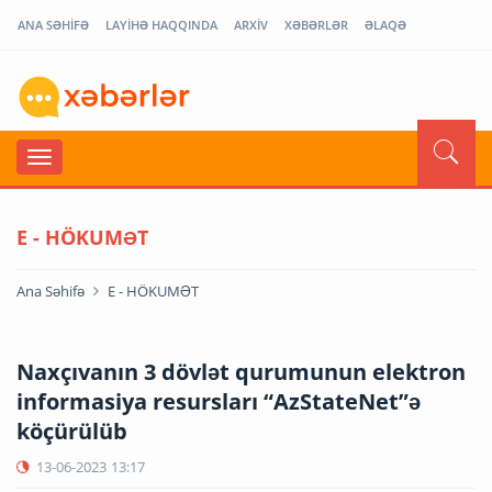
ANA SƏHİFƏ
LAYİHƏ HAQQINDA
ARXİV
XƏBƏRLƏR
ƏLAQƏ
E - HÖKUMƏT
Ana Səhifə
E - HÖKUMƏT
Naxçıvanın 3 dövlət qurumunun elektron
informasiya resursları “AzStateNet”ə
köçürülüb
13-06-2023
13:17