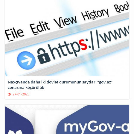
Naxçıvanda daha iki dövlət qurumunun saytları “gov.az”
zonasına köçürülüb
27-01-2023