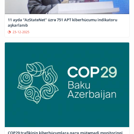
11 ayda “AzStateNet" üzrə 751 APT kiberhücumu indikatoru
aşkarlanıb
23-12-2025
COP29 trafikinin kiberhücumlara qarşı mütəmadi monitorinqi