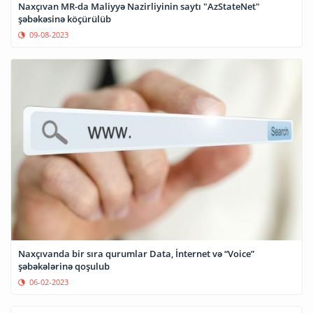
Naxçıvan MR-da Maliyyə Nazirliyinin saytı "AzStateNet"
şəbəkəsinə köçürülüb
09-08-2023
Naxçıvanda bir sıra qurumlar Data, İnternet və “Voice”
şəbəkələrinə qoşulub
06-02-2023