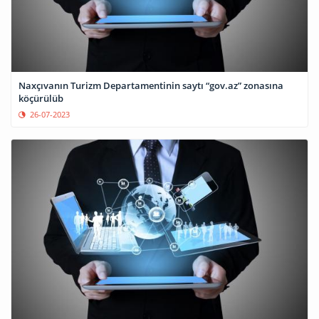
Naxçıvanın Turizm Departamentinin saytı “gov.az” zonasına
köçürülüb
26-07-2023