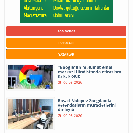
SON XƏBƏR
POPULYAR
YAZARLAR
“Google”un məlumat emalı
mərkəzi Hindistanda etirazlara
səbəb olub
06-08-2026
Rəşad Nəbiyev Zəngilanda
vətəndaşların müraciətlərini
dinləyib
06-08-2026