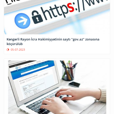
Kəngərli Rayon İcra Hakimiyyətinin saytı "gov.az" zonasına
köçürülüb
05-07-2023