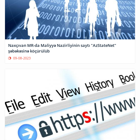
Naxçıvan MR-da Maliyyə Nazirliyinin saytı "AzStateNet"
şəbəkəsinə köçürülüb
09-08-2023