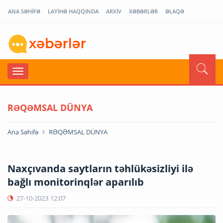
ANA SƏHİFƏ
LAYİHƏ HAQQINDA
ARXİV
XƏBƏRLƏR
ƏLAQƏ
RƏQƏMSAL DÜNYA
Ana Səhifə
RƏQƏMSAL DÜNYA
Naxçıvanda saytların təhlükəsizliyi ilə
bağlı monitorinqlər aparılıb
27-10-2023
12:07