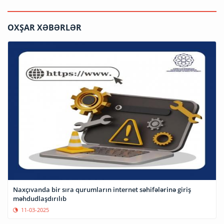
OXŞAR XƏBƏRLƏR
Naxçıvanda bir sıra qurumların internet səhifələrinə giriş
məhdudlaşdırılıb
11-03-2025