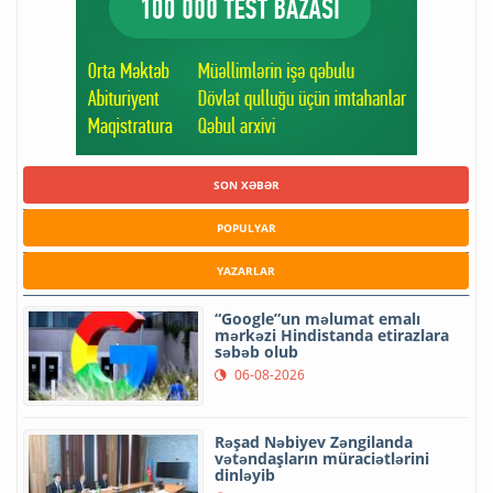
SON XƏBƏR
POPULYAR
YAZARLAR
“Google”un məlumat emalı
mərkəzi Hindistanda etirazlara
səbəb olub
06-08-2026
Rəşad Nəbiyev Zəngilanda
vətəndaşların müraciətlərini
dinləyib