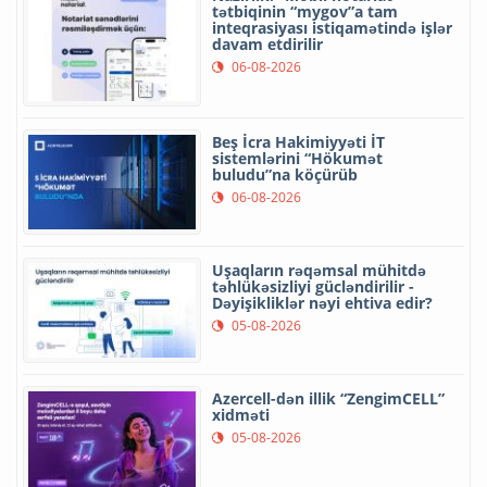
tətbiqinin “mygov”a tam
inteqrasiyası istiqamətində işlər
davam etdirilir
06-08-2026
Beş İcra Hakimiyyəti İT
sistemlərini “Hökumət
buludu”na köçürüb
06-08-2026
Uşaqların rəqəmsal mühitdə
təhlükəsizliyi gücləndirilir -
Dəyişikliklər nəyi ehtiva edir?
05-08-2026
Azercell-dən illik “ZengimCELL”
xidməti
05-08-2026