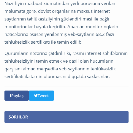
Nazirliyin mətbuat xidmətindən yerli bürosuna verilən
məlumata görə, dövlət orqanlarına məxsus internet
saytlarının təhlükəsizliyinin gücləndirilməsi ilə bağlı
monitorinqlər həyata keçirilib. Aparılan monitorinqlərin
nəticələrinə əsasən yenilənmiş veb-saytların 68.2 faizi
təhlükəsizlik sertifikatı ilə təmin edilib.
Qurumların nəzərinə çatdırılır ki, rəsmi internet səhifələrinin
təhlükəsizliyini təmin etmək və daxil olan hücumların
qarşısını almaq məqsədilə veb-saytlarının təhlükəsizlik
sertifikatı ilə təmin olunmasını diqqətdə saxlasınlar.
Paylaş
Tweet
ŞƏRHLƏR