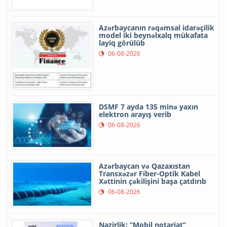
Azərbaycanın rəqəmsal idarəçilik
model iki beynəlxalq mükafata
layiq görülüb
06-08-2026
DSMF 7 ayda 135 minə yaxın
elektron arayış verib
06-08-2026
Azərbaycan və Qazaxıstan
Transxəzər Fiber-Optik Kabel
Xəttinin çəkilişini başa çatdırıb
06-08-2026
Nazirlik: “Mobil notariat”