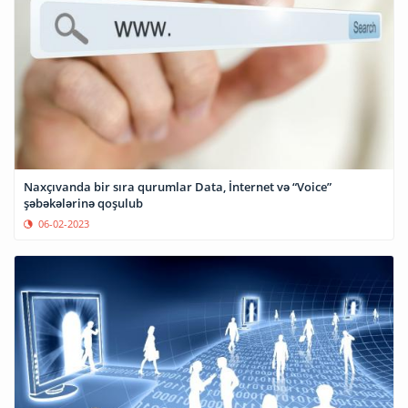
Naxçıvanda bir sıra qurumlar Data, İnternet və “Voice”
şəbəkələrinə qoşulub
06-02-2023