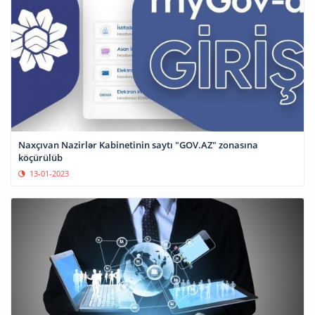
Naxçıvan Nazirlər Kabinetinin saytı "GOV.AZ" zonasına
köçürülüb
13-01-2023