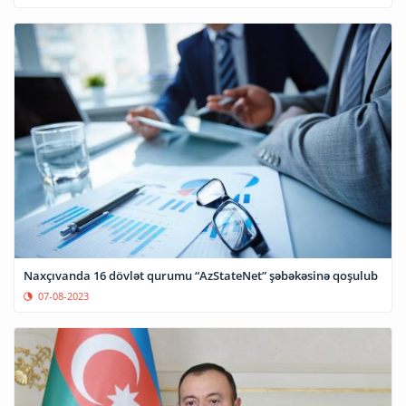
Naxçıvanda 16 dövlət qurumu “AzStateNet” şəbəkəsinə qoşulub
07-08-2023