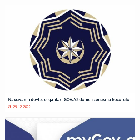
Naxçıvanın dövlət orqanları GOV.AZ domen zonasına köçürülür
29-12-2022