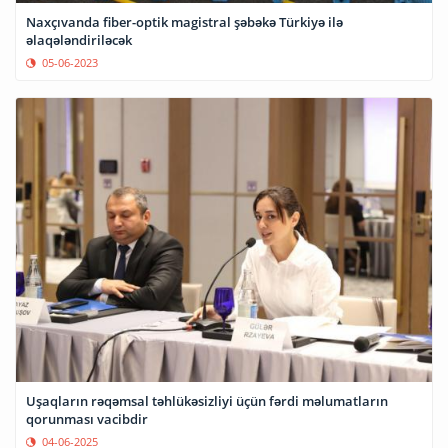
Naxçıvanda fiber-optik magistral şəbəkə Türkiyə ilə
əlaqələndiriləcək
05-06-2023
Uşaqların rəqəmsal təhlükəsizliyi üçün fərdi məlumatların
qorunması vacibdir
04-06-2025