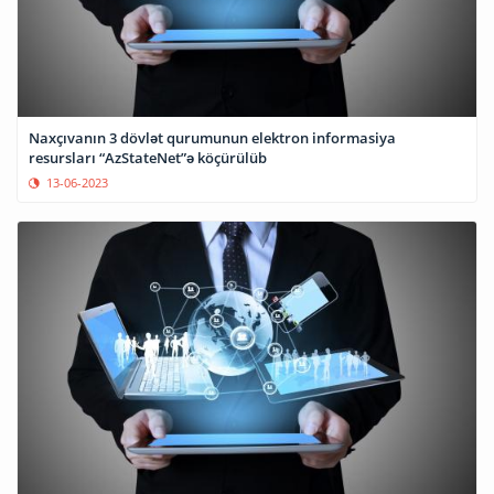
Naxçıvanın 3 dövlət qurumunun elektron informasiya
resursları “AzStateNet”ə köçürülüb
13-06-2023