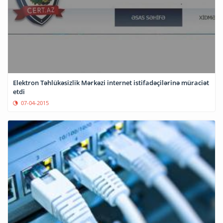
Elektron Təhlükəsizlik Mərkəzi internet istifadəçilərinə müraciət
etdi
07-04-2015