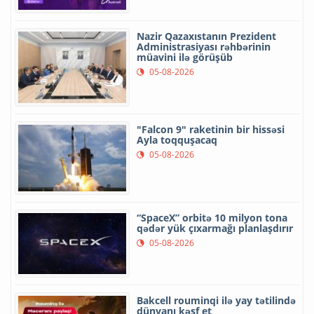
Nazir Qazaxıstanın Prezident
Administrasiyası rəhbərinin
müavini ilə görüşüb
05-08-2026
"Falcon 9" raketinin bir hissəsi
Ayla toqquşacaq
05-08-2026
“SpaceX” orbitə 10 milyon tona
qədər yük çıxarmağı planlaşdırır
05-08-2026
Bakcell rouminqi ilə yay tətilində
dünyanı kəşf et