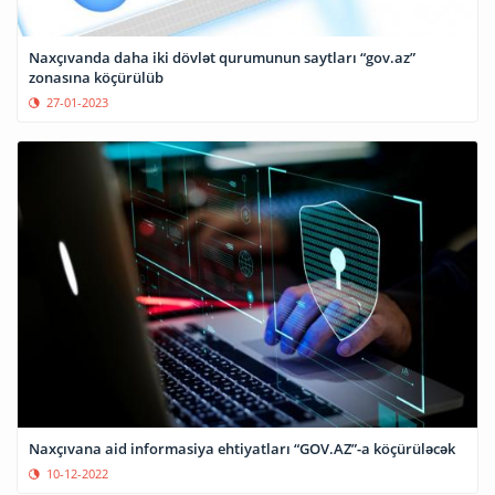
Naxçıvanda daha iki dövlət qurumunun saytları “gov.az”
zonasına köçürülüb
27-01-2023
Naxçıvana aid informasiya ehtiyatları “GOV.AZ”-a köçürüləcək
10-12-2022