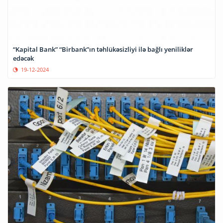
“Kapital Bank” “Birbank”ın təhlükəsizliyi ilə bağlı yeniliklər
edəcək
19-12-2024