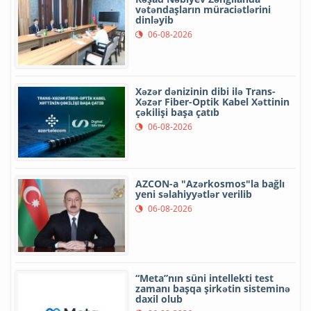
vətəndaşların müraciətlərini
dinləyib
06-08-2026
Xəzər dənizinin dibi ilə Trans-
Xəzər Fiber-Optik Kabel Xəttinin
çəkilişi başa çatıb
06-08-2026
AZCON-a "Azərkosmos"la bağlı
yeni səlahiyyətlər verilib
06-08-2026
“Meta”nın süni intellekti test
zamanı başqa şirkətin sisteminə
daxil olub