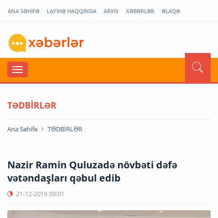
ANA SƏHİFƏ
LAYİHƏ HAQQINDA
ARXİV
XƏBƏRLƏR
ƏLAQƏ
TƏDBİRLƏR
Ana Səhifə
TƏDBİRLƏR
Nazir Ramin Quluzadə növbəti dəfə
vətəndaşları qəbul edib
21-12-2019
09:01