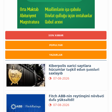
SON XƏBƏR
POPULYAR
YAZARLAR
Kiberpolis xarici saytlara
hücumlar təşkil edən şəxsləri
saxlayıb
07-08-2026
Fitch ABB-nin reytinqini növbəti
dəfə yüksəltdi!
07-08-2026