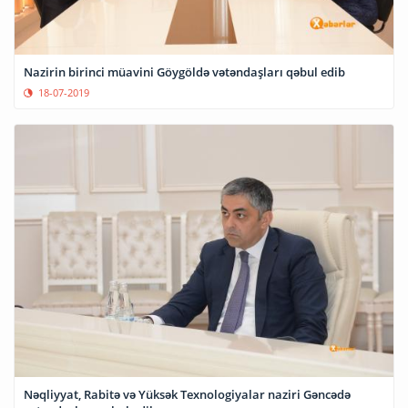
Nazirin birinci müavini Göygöldə vətəndaşları qəbul edib
18-07-2019
Nəqliyyat, Rabitə və Yüksək Texnologiyalar naziri Gəncədə