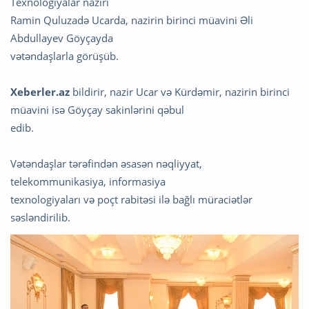
Texnologiyalar naziri
Ramin Quluzadə Ucarda, nazirin birinci müavini Əli
Abdullayev Göyçayda
vətəndaşlarla görüşüb.
Xeberler.az
bildirir, nazir Ucar və Kürdəmir, nazirin birinci
müavini isə Göyçay sakinlərini qəbul
edib.
Vətəndaşlar tərəfindən əsasən nəqliyyat,
telekommunikasiya, informasiya
texnologiyaları və poçt rabitəsi ilə bağlı müraciətlər
səsləndirilib.