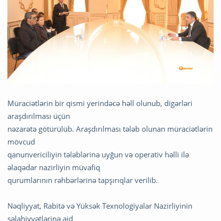
Müraciətlərin bir qismi yerindəcə həll olunub, digərləri
araşdırılması üçün
nəzarətə götürülüb. Araşdırılması tələb olunan müraciətlərin
mövcud
qanunvericiliyin tələblərinə uyğun və operativ həlli ilə
əlaqədar nazirliyin müvafiq
qurumlarının rəhbərlərinə tapşırıqlar verilib.
Nəqliyyat, Rabitə və Yüksək Texnologiyalar Nazirliyinin
səlahiyyətlərinə aid