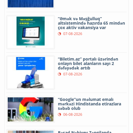
“Əmək və Məşğulluq”
altsistemində hazırda 65 mindən
çox aktiv vakansiya var
07-08-2026
“Biletim.az” portalı üzərindən
onlayn bilet alanların sayı 2
dəfəyədək artıb
07-08-2026
“Google”un məlumat emalı
mərkəzi Hindistanda etirazlara
səbəb olub
06-08-2026
Rəşad Nəbiyev Zəngilanda