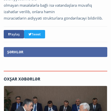
olmayan məsələlərlə bağlı isə vətəndaşlara müvafiq
izahatlar verilib, onlara həmin
müraciətlərin aidiyyəti strukturlara göndəriləcəyi bildirilib.
Paylaş
Tweet
ŞƏRHLƏR
OXŞAR XƏBƏRLƏR