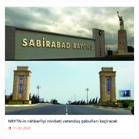
NRYTN-in rəhbərliyi növbəti vətəndaş qəbulları keçirəcək
11-02-2020