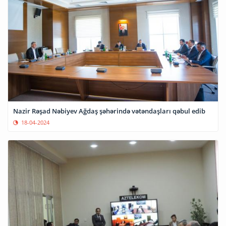
Nazir Rəşad Nəbiyev Ağdaş şəhərində vətəndaşları qəbul edib
18-04-2024