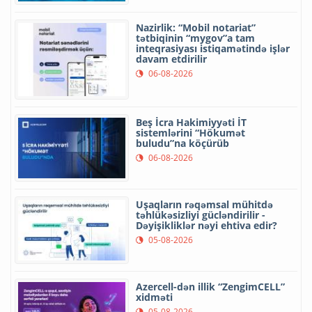
Nazirlik: “Mobil notariat”
tətbiqinin “mygov”a tam
inteqrasiyası istiqamətində işlər
davam etdirilir
06-08-2026
Beş İcra Hakimiyyəti İT
sistemlərini “Hökumət
buludu”na köçürüb
06-08-2026
Uşaqların rəqəmsal mühitdə
təhlükəsizliyi gücləndirilir -
Dəyişikliklər nəyi ehtiva edir?
05-08-2026
Azercell-dən illik “ZengimCELL”
xidməti
05-08-2026