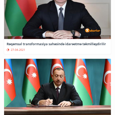
Rəqəmsal transformasiya sahəsində idarəetmə təkmilləşdirilir
27-04-2021