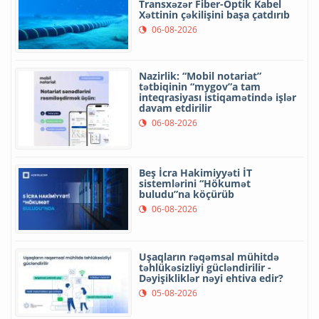
Transxəzər Fiber-Optik Kabel
Xəttinin çəkilişini başa çatdırıb
06-08-2026
Nazirlik: “Mobil notariat”
tətbiqinin “mygov”a tam
inteqrasiyası istiqamətində işlər
davam etdirilir
06-08-2026
Beş İcra Hakimiyyəti İT
sistemlərini “Hökumət
buludu”na köçürüb
06-08-2026
Uşaqların rəqəmsal mühitdə
təhlükəsizliyi gücləndirilir -
Dəyişikliklər nəyi ehtiva edir?
05-08-2026