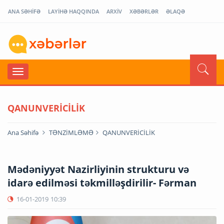
ANA SƏHİFƏ
LAYİHƏ HAQQINDA
ARXİV
XƏBƏRLƏR
ƏLAQƏ
QANUNVERİCİLİK
Ana Səhifə
TƏNZİMLƏMƏ
QANUNVERİCİLİK
Mədəniyyət Nazirliyinin strukturu və
idarə edilməsi təkmilləşdirilir- Fərman
16-01-2019
10:39