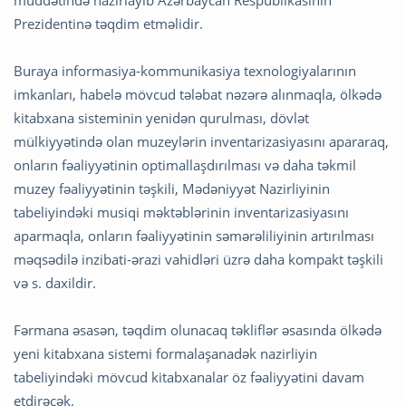
Prezidentinə təqdim etməlidir.
Buraya informasiya-kommunikasiya texnologiyalarının
imkanları, habelə mövcud tələbat nəzərə alınmaqla, ölkədə
kitabxana sisteminin yenidən qurulması, dövlət
mülkiyyətində olan muzeylərin inventarizasiyasını apararaq,
onların fəaliyyətinin optimallaşdırılması və daha təkmil
muzey fəaliyyətinin təşkili, Mədəniyyət Nazirliyinin
tabeliyindəki musiqi məktəblərinin inventarizasiyasını
aparmaqla, onların fəaliyyətinin səmərəliliyinin artırılması
məqsədilə inzibati-ərazi vahidləri üzrə daha kompakt təşkili
və s. daxildir.
Fərmana əsasən, təqdim olunacaq təkliflər əsasında ölkədə
yeni kitabxana sistemi formalaşanadək nazirliyin
tabeliyindəki mövcud kitabxanalar öz fəaliyyətini davam
etdirəcək.