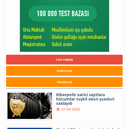
SON XƏBƏR
POPULYAR
YAZARLAR
Kiberpolis xarici saytlara
hücumlar təşkil edən şəxsləri
saxlayıb
07-08-2026