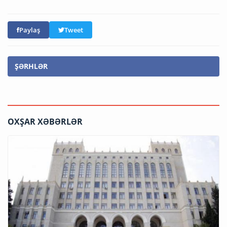
Paylaş
Tweet
ŞƏRHLƏR
OXŞAR XƏBƏRLƏR