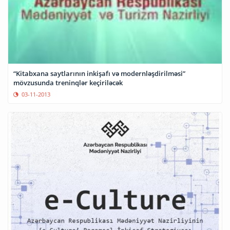
“Kitabxana saytlarının inkişafı və modernləşdirilməsi”
mövzusunda treninqlər keçiriləcək
03-11-2013