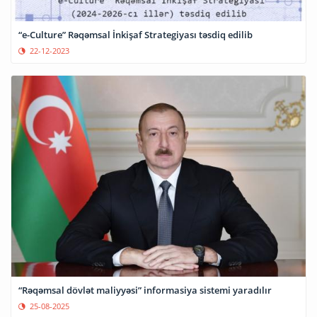
“e-Culture” Rəqəmsal İnkişaf Strategiyası təsdiq edilib
22-12-2023
“Rəqəmsal dövlət maliyyəsi” informasiya sistemi yaradılır
25-08-2025