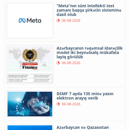
“Meta”nın süni intellekti test
zamanı başqa şirkətin sisteminə
daxil olub
06-08-2026
Azərbaycanın rəqəmsal idarəçilik
model iki beynəlxalq mükafata
layiq görülüb
06-08-2026
DSMF 7 ayda 135 minə yaxın
elektron arayış verib
06-08-2026
Azərbaycan və Qazaxıstan