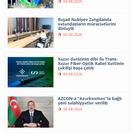
06-08-2026
Rəşad Nəbiyev Zəngilanda
vətəndaşların müraciətlərini
dinləyib
06-08-2026
Xəzər dənizinin dibi ilə Trans-
Xəzər Fiber-Optik Kabel Xəttinin
çəkilişi başa çatıb
06-08-2026
AZCON-a "Azərkosmos"la bağlı
yeni səlahiyyətlər verilib
06-08-2026