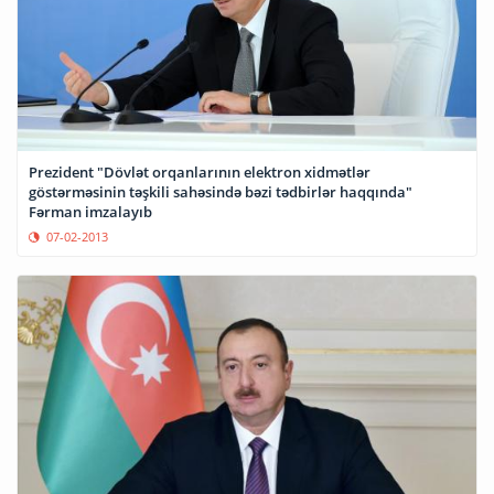
Prezident "Dövlət orqanlarının elektron xidmətlər
göstərməsinin təşkili sahəsində bəzi tədbirlər haqqında"
Fərman imzalayıb
07-02-2013