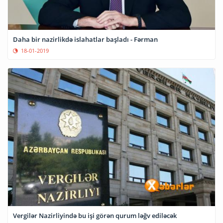
Daha bir nazirlikdə islahatlar başladı - Fərman
18-01-2019
Vergilər Nazirliyində bu işi görən qurum ləğv ediləcək