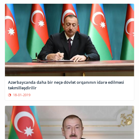
Azərbaycanda daha bir neçə dövlət orqanının idarə edilməsi
təkmilləşdirilir
18-01-2019