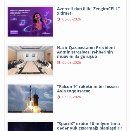
Azercell-dən illik “ZengimCELL”
xidməti
05-08-2026
Nazir Qazaxıstanın Prezident
Administrasiyası rəhbərinin
müavini ilə görüşüb
05-08-2026
"Falcon 9" raketinin bir hissəsi
Ayla toqquşacaq
05-08-2026
“SpaceX” orbitə 10 milyon tona
qədər yük çıxarmağı planlaşdırır