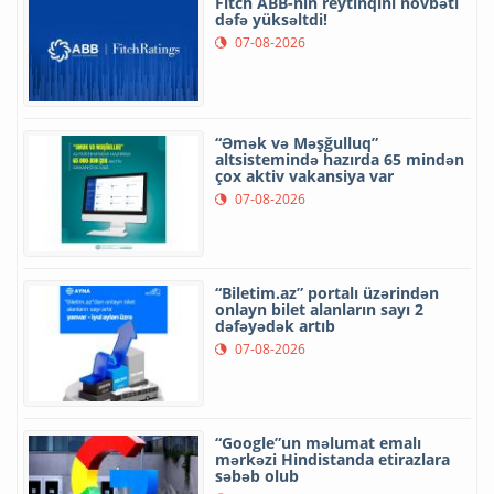
Fitch ABB-nin reytinqini növbəti
dəfə yüksəltdi!
07-08-2026
“Əmək və Məşğulluq”
altsistemində hazırda 65 mindən
çox aktiv vakansiya var
07-08-2026
“Biletim.az” portalı üzərindən
onlayn bilet alanların sayı 2
dəfəyədək artıb
07-08-2026
“Google”un məlumat emalı
mərkəzi Hindistanda etirazlara
səbəb olub