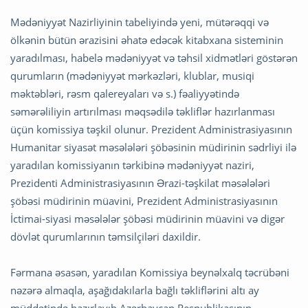
Mədəniyyət Nazirliyinin tabeliyində yeni, mütərəqqi və
ölkənin bütün ərazisini əhatə edəcək kitabxana sisteminin
yaradılması, habelə mədəniyyət və təhsil xidmətləri göstərən
qurumların (mədəniyyət mərkəzləri, klublar, musiqi
məktəbləri, rəsm qalereyaları və s.) fəaliyyətində
səmərəliliyin artırılması məqsədilə təkliflər hazırlanması
üçün komissiya təşkil olunur. Prezident Administrasiyasının
Humanitar siyasət məsələləri şöbəsinin müdirinin sədrliyi ilə
yaradılan komissiyanın tərkibinə mədəniyyət naziri,
Prezidenti Administrasiyasının Ərazi-təşkilat məsələləri
şöbəsi müdirinin müavini, Prezident Administrasiyasının
İctimai-siyasi məsələlər şöbəsi müdirinin müavini və digər
dövlət qurumlarının təmsilçiləri daxildir.
Fərmana əsasən, yaradılan Komissiya beynəlxalq təcrübəni
nəzərə almaqla, aşağıdakılarla bağlı təkliflərini altı ay
müddətində hazırlayıb Azərbaycan Respublikasının