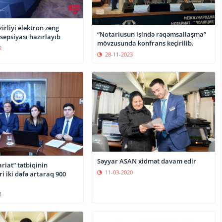
irliyi elektron zəng
“Notariusun işində rəqəmsallaşma”
sepsiyası hazırlayıb
mövzusunda konfrans keçirilib.
2
28-11-2023
Səyyar ASAN xidmət davam edir
riat” tətbiqinin
11-03-2020
ri iki dəfə artaraq 900
4