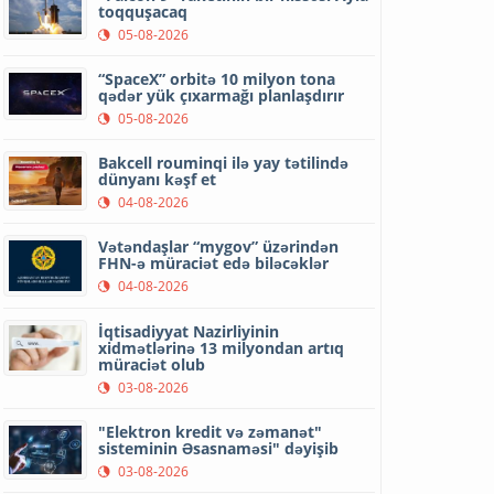
toqquşacaq
05-08-2026
“SpaceX” orbitə 10 milyon tona
qədər yük çıxarmağı planlaşdırır
05-08-2026
Bakcell rouminqi ilə yay tətilində
dünyanı kəşf et
04-08-2026
Vətəndaşlar “mygov” üzərindən
FHN-ə müraciət edə biləcəklər
04-08-2026
İqtisadiyyat Nazirliyinin
xidmətlərinə 13 milyondan artıq
müraciət olub
03-08-2026
"Elektron kredit və zəmanət"
sisteminin Əsasnaməsi" dəyişib
03-08-2026