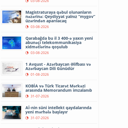
03-08-2026
Magistraturaya qəbul olunanların
nəzərinə: Qeydiyyat yalnız “mygov”
üzərindən aparılacaq
03-08-2026
Qarabağda bu il 3 400-ə yaxın yeni
abunəçi telekommunikasiya
xidmətlərinə qoşulub
03-08-2026
1 Avqust - Azərbaycan Əlifbası və
Azərbaycan Dili Günüdür
01-08-2026
KOBİA və Türk Ticarət Mərkəzi
arasında Memorandum imzalanıb
31-07-2026
Aİ-nin süni intellekt qaydalarında
yeni mərhələ başlayır
31-07-2026