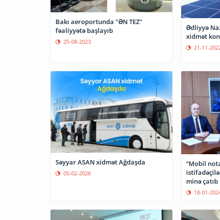
Bakı aeroportunda "ƏN TEZ"
Ədliyyə Naz
fəaliyyətə başlayıb
xidmət kon
25-08-2023
21-11-202
Səyyar ASAN xidmət Ağdaşda
“Mobil nota
istifadəçilə
05-02-2026
minə çatıb
18-01-202