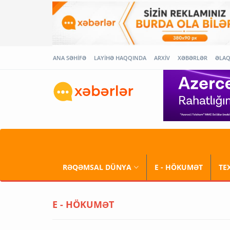
ANA SƏHİFƏ
LAYİHƏ HAQQINDA
ARXİV
XƏBƏRLƏR
ƏLA
RƏQƏMSAL DÜNYA
E - HÖKUMƏT
TE
E - HÖKUMƏT