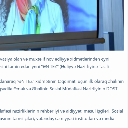
ovasiya olan və müxtəlif növ ədliyyə xidmətlərindən eyni
i təmin edən yeni “ƏN TEZ” (Ədliyyə Nazirliyinə Təcili
aslanaraq “ƏN TEZ” xidmətinin təqdimatı üçün ilk olaraq əhalinin
sədilə Əmək və Əhalinin Sosial Müdafiəsi Nazirliyinin DOST
si nazirliklərinin rəhbərliyi və aidiyyəti məsul işçiləri, Sosial
ının təmsilçiləri, vətəndaş cəmiyyəti institutları və media