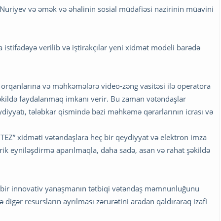
r Nuriyev və əmək və əhalinin sosial müdafiəsi nazirinin müavini
stifadəyə verilib və iştirakçılar yeni xidmət modeli barədə
yə orqanlarına və məhkəmələrə video-zəng vasitəsi ilə operatora
şəkildə faydalanmaq imkanı verir. Bu zaman vətəndaşlar
eydiyyatı, tələbkar qismində bəzi məhkəmə qərarlarının icrası və
TEZ” xidməti vətəndaşlara heç bir qeydiyyat və elektron imza
rik eyniləşdirmə aparılmaqla, daha sadə, asan və rahat şəkildə
lə bir innovativ yanaşmanın tətbiqi vətəndaş məmnunluğunu
 digər resursların ayrılması zərurətini aradan qaldıraraq izafi