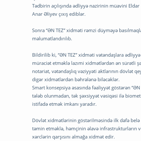
Tədbirin açılışında ədliyyə nazirinin müavini Elda
Anar Əliyev çıxış ediblər.
Sonra “ƏN TEZ” xidməti rəmzi düyməyə basılmaqla i
məlumatlandırılıb.
Bildirilib ki, “ƏN TEZ” xidməti vətəndaşlara ədliy
müraciət etməklə lazımi xidmətlərdən ən sürətli 
notariat, vətəndaşlıq vəziyyəti aktlarının dövlət q
digər xidmətlərdən bəhrələnə biləcəklər.
Smart konsepsiya əsasında fəaliyyət göstərən “ƏN 
tələb olunmadan, tək şəxsiyyət vəsiqəsi ilə biomet
istifadə etmək imkanı yaradır.
Dövlət xidmətlərinin göstərilməsində ilk dəfə be
təmin etməklə, həmçinin əlavə infrastrukturların və
xərclərin qarşısını almağa xidmət edir.