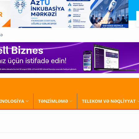
QƏ
XNOLOGİYA
TƏNZİMLƏMƏ
TELEKOM VƏ NƏQLİYYAT