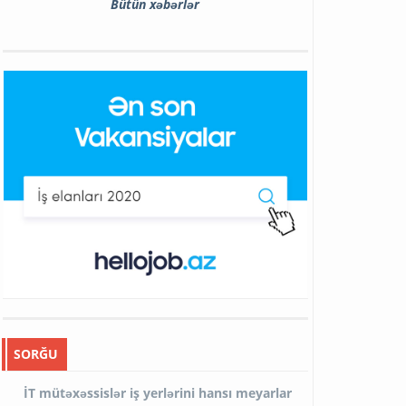
Bütün xəbərlər
SORĞU
İT mütəxəssislər iş yerlərini hansı meyarlar