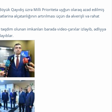
öyük Qayıdış üzrə Milli Prioritetə uyğun olaraq azad edilmiş
ərinə əlçatanlığının artırılması üçün də əlverişli və rahat
a təqdim olunan imkanları barədə video-çarxlar izləyib, ədliyyə
ayıblar.