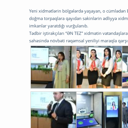
Yeni xidmətlərin bölgələrdə yaşayan, o cümlədən B
doğma torpaqlara qayıdan sakinlərin ədliyyə xidmətl
imkanlar yaratdığı vurğulanıb.
Tədbir iştirakçıları “ƏN TEZ” xidmətin vətəndaşlar
sahəsində növbəti rəqəmsal yeniliyi maraqla qarşıl