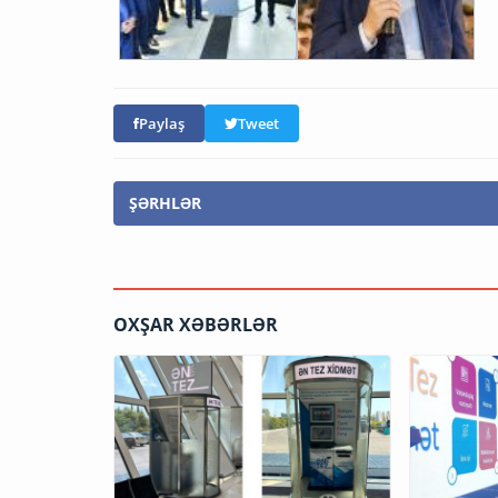
Paylaş
Tweet
ŞƏRHLƏR
OXŞAR XƏBƏRLƏR