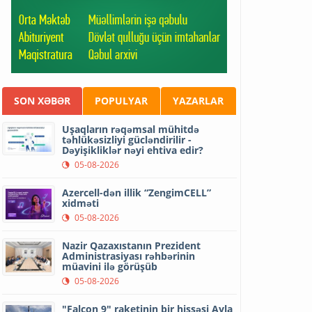
SON XƏBƏR
POPULYAR
YAZARLAR
Uşaqların rəqəmsal mühitdə
təhlükəsizliyi gücləndirilir -
Dəyişikliklər nəyi ehtiva edir?
05-08-2026
Azercell-dən illik “ZengimCELL”
xidməti
05-08-2026
Nazir Qazaxıstanın Prezident
Administrasiyası rəhbərinin
müavini ilə görüşüb
05-08-2026
"Falcon 9" raketinin bir hissəsi Ayla