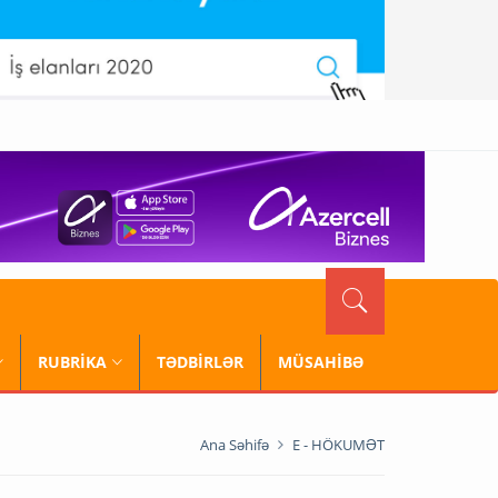
RUBRİKA
TƏDBİRLƏR
MÜSAHİBƏ
Ana Səhifə
E - HÖKUMƏT