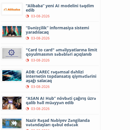
“Alibaba” yeni AI modelini təqdim
edib
03-08-2026
“Dənizçilik” informasiya sistemi
yaradılacaq
03-08-2026
"Card to card" əməliyyatlarına limit
qoyulmasının səbəbləri açıqlanıb
03-08-2026
ADB: CAREC rəqəmsal dəhlizi
internetin topdansatış qiymətlərini
aşağı salacaq
03-08-2026
“ASAN AI Hub” növbəti çağırış üzrə
qalib həll müəyyən edib
03-08-2026
Nazir Rəşad Nəbiyev Zəngilanda
vətəndaşları qəbul edəcək