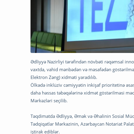
Ədliyyə Nazirliyi tərəfindən növbəti rəqəmsal inn
vaxtda, vahid mənbədən və məsafədən göstərilməsin
Elektron Zəng) xidməti yaradılıb.
Ölkədə inklüziv cəmiyyətin inkişaf prioritetinə əs
daha həssas təbəqələrinə xidmət göstərilməsi məq
Mərkəzləri seçilib.
Təqdimatda Ədliyyə, Əmək və Əhalinin Sosial Müdafiə
Tədqiqatlar Mərkəzinin, Azərbaycan Notariat Palatas
iştirak ediblər.