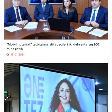
“Mobil notariat” tətbiqinin istifadəçiləri iki dəfə artaraq 900
minə çatıb
18-01-2024