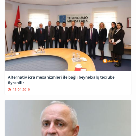
Alternativ icra mexanizmləri ilə bağlı beynəlxalq təcrübə
öyrənilir
15-04-2019