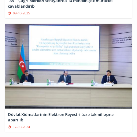
“881” Çağrı Mərkəzi sentyabrda 14 mindən çox müraciət
cavablandırıb
09-10-2025
Dövlət Xidmətlərinin Elektron Reyestri üzrə təkmilləşmə
aparılıb
17-10-2024