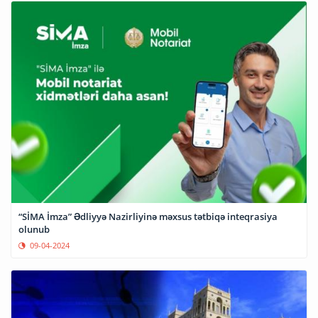
“SİMA İmza” Ədliyyə Nazirliyinə məxsus tətbiqə inteqrasiya
olunub
09-04-2024