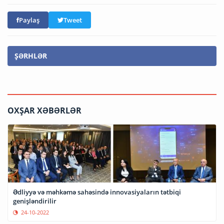
Paylaş
Tweet
ŞƏRHLƏR
OXŞAR XƏBƏRLƏR
Ədliyyə və məhkəmə sahəsində innovasiyaların tətbiqi
genişləndirilir
24-10-2022