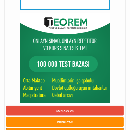
SON XƏBƏR
POPULYAR