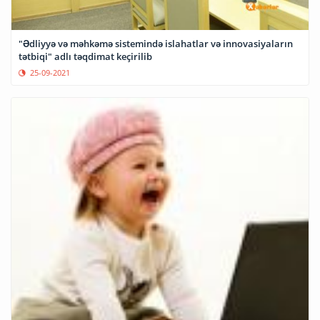
"Ədliyyə və məhkəmə sistemində islahatlar və innovasiyaların
tətbiqi" adlı təqdimat keçirilib
25-09-2021