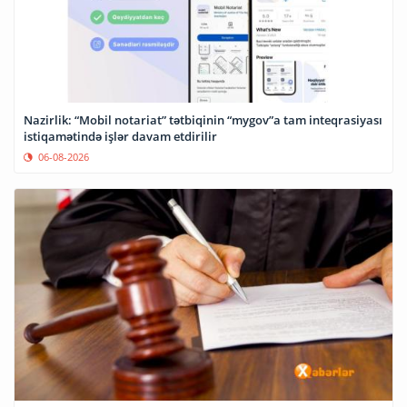
Nazirlik: “Mobil notariat” tətbiqinin “mygov”a tam inteqrasiyası
istiqamətində işlər davam etdirilir
06-08-2026