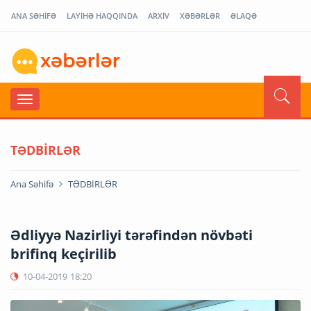
ANA SƏHİFƏ
LAYİHƏ HAQQINDA
ARXİV
XƏBƏRLƏR
ƏLAQƏ
TƏDBİRLƏR
Ana Səhifə
TƏDBİRLƏR
Ədliyyə Nazirliyi tərəfindən növbəti
brifinq keçirilib
10-04-2019
18:20