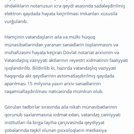
öhdəliklərin notariusun icra qeydi əsasında sadələşdirilmiş
elektron qaydada həyata keçirilməsi imkanları xüsusilə
vurğulanıb.
Həmçinin vətəndaşların ailə və mülki hüquq
münasibətlərindən yaranan sənədlərin toplanmasını və
mühafizəsini həyata keçirən Dövlət notariat arxivinin və
Vətəndaşlıq vəziyyəti aktlarının reyestri xidmətinin fəaliyyəti
işıqlandırılıb. Bildirilib ki, hazırda vətəndaşlıq vəziyyəti
haqqında akt qeydlərinin avtomatlaşdırılmış qaydada
aparılması 15 milyona yaxın arxiv sənədlərinin
rəqəmsallaşdırılması nəticəsində mümkün olub.
Görülən tədbirlər sırasında ailə nikah münasibətlərinin
qorunub saxlanmasına xidmət edən, vətəndaş cəmiyyəti
institutları ilə birgə layihə çərçivəsində qeydiyyat
şöbələrində təşkil olunan psixoloqların mediasiya