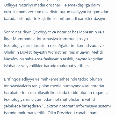
Ədliyyə Nazirliyi media orqanarı ilə əməkdaşlığa daim
xüsusi önəm verir və nazirliyin bütün fəaliyyət istiqamətləri
barədə brifinqlərin keçirilməsi mütəmadi xarakter daşıyır.
Sonra nazirliyin Qeydiyyat və notariat baş idarəsinin rəisi
İlqar Məmmədov, İnformasiya-kommunikasiya
texnologiyaları idarəsinin rəisi Ağakərim Səməd-zadə və
Əhalinin Dövlət Reyestri Xidmətinin rəis müavini Mehdi
Nəcəfov bu sahələrdə fəaliyyətin təşkili, həyata keçirilən
islahatlar və yeniliklər barədə məlumat veriblər.
Brifinqdə ədliyyə və məhkəmə sahəsində tətbiq olunan
innovasiyalarla tanış olan media nümayəndələri notariat
hərəkətlərinin rəsmiləşdirilməsində tətbiq olunan rəqəmsal
texnologiyalar, o cümlədən notariat ofislərini vahid
şəbəkədə birləşdirən "Elektron notariat" informasiya sistemi
barədə məlumat verilib. Ölkə Prezidenti cənab İlham