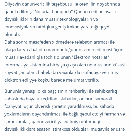
Əliyevin qanunvericilik təşəbbüsü ilə ötən ilin noyabrında
qəbul edilmiş "Notariat haqqında" Qanuna edilən əsaslı
dəyişikliklərin daha müasir texnologiyaların və
innovasiyaların tətbiqinə geniş imkan yaratdığı qeyd
olunub.
Daha sonra məsafədən xidmətlərə tələbatın artması ilə
əlaqədar və əhalinin məmnunluğunun təmin edilməsi üçün
müasir avadanlıqla təchiz olunan "Elektron notariat"
informasiya sisteminə birbaşa çıxışı olan noariusların xüsusi
səyyat çantaları, habelə bu yaxınlarda istifadəyə verilmiş
elektron ədliyyə köşkü barədə məlumat verilib.
Bununla yanaşı, ölkə başçısının rəhbərliyi ilə sahibkarlıq
sahəsində həyata keçirilən islahatlar, onların səmərəli
fəaliyyəti üçün əlverişli şəraitin yaradılması, bu sahədə
yoxlamaların dayandırılması ilə bağlı qəbul etdiyi fərman və
sərəncamlar, qanunvericiliyə edilmiş mütərəqqi
dəyişiklikliklərə əsasən iştirakçısı olduqları müqavilələr üzrə