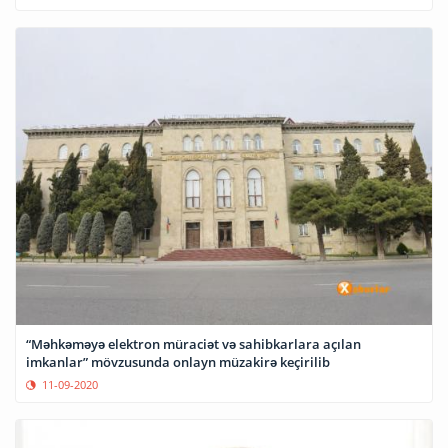
“Məhkəməyə elektron müraciət və sahibkarlara açılan
imkanlar” mövzusunda onlayn müzakirə keçirilib
11-09-2020