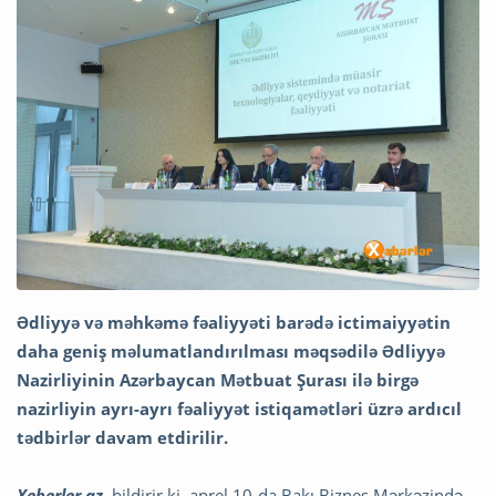
Ədliyyə və məhkəmə fəaliyyəti barədə ictimaiyyətin
daha geniş məlumatlandırılması məqsədilə Ədliyyə
Nazirliyinin Azərbaycan Mətbuat Şurası ilə birgə
nazirliyin ayrı-ayrı fəaliyyət istiqamətləri üzrə ardıcıl
tədbirlər davam etdirilir.
Xeberler.az
bildirir ki, aprel 10-da Bakı Biznes Mərkəzində