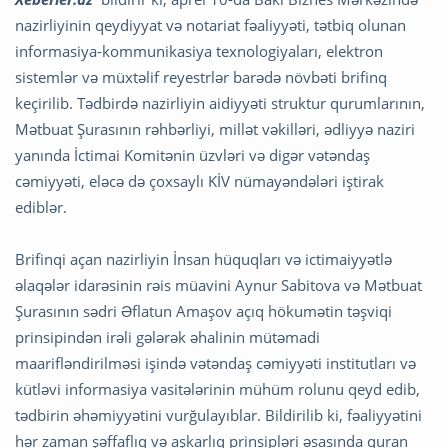
nazirliyinin qeydiyyat və notariat fəaliyyəti, tətbiq olunan
informasiya-kommunikasiya texnologiyaları, elektron
sistemlər və müxtəlif reyestrlər barədə növbəti brifinq
keçirilib. Tədbirdə nazirliyin aidiyyəti struktur qurumlarının,
Mətbuat Şurasının rəhbərliyi, millət vəkilləri, ədliyyə naziri
yanında İctimai Komitənin üzvləri və digər vətəndaş
cəmiyyəti, eləcə də çoxsaylı KİV nümayəndələri iştirak
ediblər.
Brifinqi açan nazirliyin İnsan hüquqları və ictimaiyyətlə
əlaqələr idarəsinin rəis müavini Aynur Sabitova və Mətbuat
Şurasının sədri Əflatun Amaşov açıq hökumətin təşviqi
prinsipindən irəli gələrək əhalinin mütəmadi
maarifləndirilməsi işində vətəndaş cəmiyyəti institutları və
kütləvi informasiya vasitələrinin mühüm rolunu qeyd edib,
tədbirin əhəmiyyətini vurğulayıblar. Bildirilib ki, fəaliyyətini
hər zaman şəffaflıq və aşkarlıq prinsipləri əsasında quran