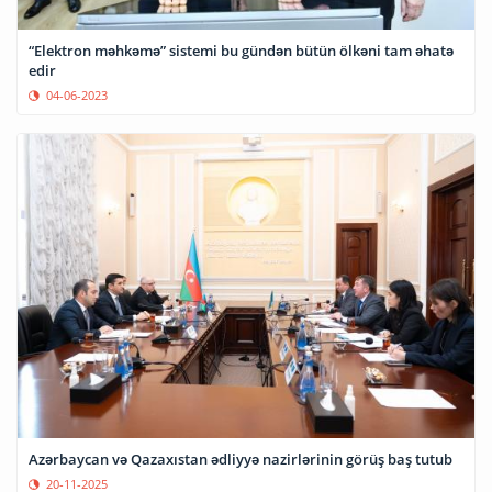
“Elektron məhkəmə” sistemi bu gündən bütün ölkəni tam əhatə
edir
04-06-2023
Azərbaycan və Qazaxıstan ədliyyə nazirlərinin görüş baş tutub
20-11-2025