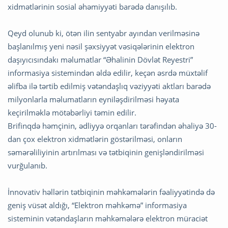
xidmətlərinin sosial əhəmiyyəti barədə danışılıb.
Qeyd olunub ki, ötən ilin sentyabr ayından verilməsinə
başlanılmış yeni nəsil şəxsiyyət vəsiqələrinin elektron
daşıyıcısındakı məlumatlar “Əhalinin Dövlət Reyestri”
informasiya sistemindən əldə edilir, keçən əsrdə müxtəlif
əlifba ilə tərtib edilmiş vətəndaşlıq vəziyyəti aktları barədə
milyonlarla məlumatların eyniləşdirilməsi həyata
keçirilməklə mötəbərliyi təmin edilir.
Brifinqdə həmçinin, ədliyyə orqanları tərəfindən əhaliyə 30-
dan çox elektron xidmətlərin göstərilməsi, onların
səmərəliliyinin artırılması və tətbiqinin genişləndirilməsi
vurğulanıb.
İnnovativ həllərin tətbiqinin məhkəmələrin fəaliyyətində də
geniş vüsət aldığı, “Elektron məhkəmə” informasiya
sisteminin vətəndaşların məhkəmələrə elektron müraciət