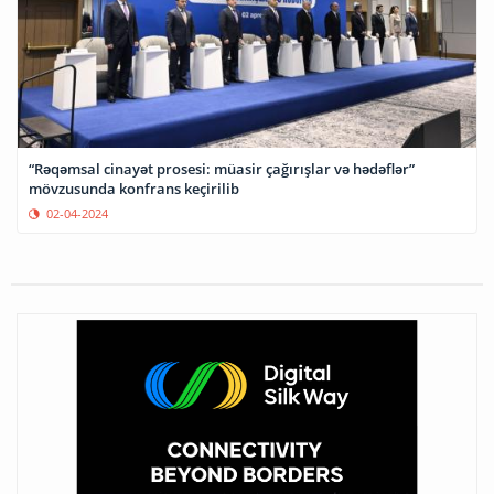
“Rəqəmsal cinayət prosesi: müasir çağırışlar və hədəflər”
mövzusunda konfrans keçirilib
02-04-2024