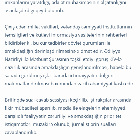
imkanlarını yaratdığı, ədalət mühakiməsinin əlçatanlığını
asanlaşdırdığı qeyd olunub.
Çıxış edən millət vəkilləri, vətəndaş cəmiyyəti institutlarının
təmsilçiləri və kütləvi informasiya vasitələrinin rəhbərləri
bildiriblər ki, bu cür tədbirlər dövlət qurumları ilə
əməkdaşlığın dərinləşdirilməsinə xidmət edir. Ədliyyə
Nazirliyi ilə Mətbuat Şurasının təşkil etdiyi görüş KİV-lə
nazirlik arasında əməkdaşlığın genişləndirilməsi, habelə bu
sahədə görülmüş işlər barədə ictimaiyyətin dolğun
məlumatlandırılması baxımından vacib əhəmiyyət kəsb edir.
Brifinqdə sual-cavab sessiyası keçirilib, iştirakçılar arasında
fikir mübadiləsi aparılıb, media ilə əlaqələrin əhəmiyyəti,
qarşılıqlı fəaliyyətin zəruriliyi və əməkdaşlığın prioritet
istiqamətləri müzakirə olunub, jurnalistlərin sualları
cavablandırılıb.