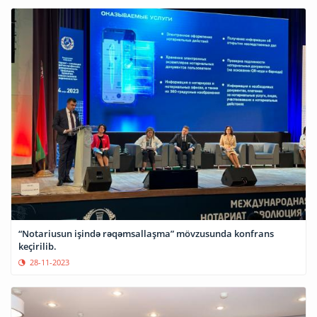
“Notariusun işində rəqəmsallaşma” mövzusunda konfrans
keçirilib.
28-11-2023