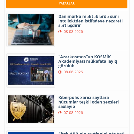
YAZARLAR
Danimarka məktəblərdə süni
intellektdən istifadəyə nəzarəti
sərtləşdirir
08-08-2026
“Azərkosmos”un KOSMİK
Akademiyası mükafata layiq
görülüb
08-08-2026
Kiberpolis xarici saytlara
hücumlar təşkil edən şəxsləri
saxlayıb
07-08-2026
Fitch ABB-nin reytinqini növbəti