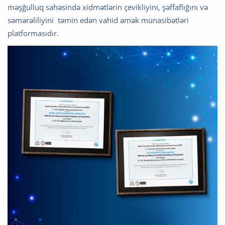
məşğulluq sahəsində xidmətlərin çevikliyini, şəffaflığını və
səmərəliliyini təmin edən vahid əmək münasibətləri
platformasıdır.