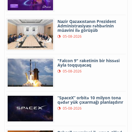
Nazir Qazaxıstanın Prezident
Administrasiyası rəhbərinin
müavini ilə görüşüb
05-08-2026
"Falcon 9" raketinin bir hissəsi
Ayla toqquşacaq
05-08-2026
“SpaceX” orbitə 10 milyon tona
qədər yük çıxarmağı planlaşdırır
05-08-2026