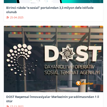
Birinci rübdə “e-sosial” portalından 3,3 milyon dəfə istifadə
olunub
25-04-2025
DOST Rəqəmsal İnnovasiyalar Mərkəzinin yaradılmasından 1 il
ötür
17-12-2022