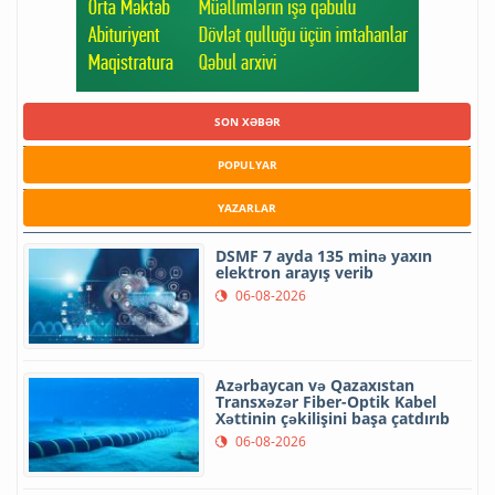
SON XƏBƏR
POPULYAR
YAZARLAR
DSMF 7 ayda 135 minə yaxın
elektron arayış verib
06-08-2026
Azərbaycan və Qazaxıstan
Transxəzər Fiber-Optik Kabel
Xəttinin çəkilişini başa çatdırıb
06-08-2026