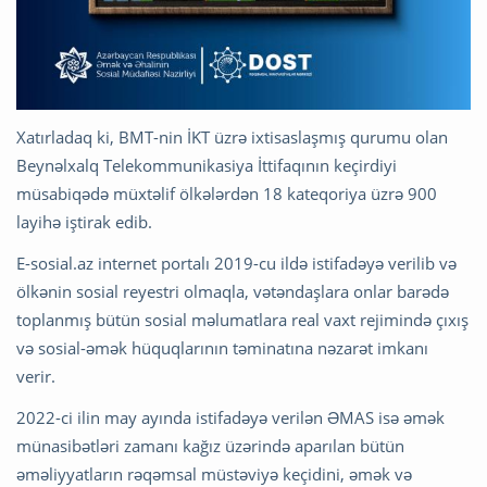
Xatırladaq ki, BMT-nin İKT üzrə ixtisaslaşmış qurumu olan
Beynəlxalq Telekommunikasiya İttifaqının keçirdiyi
müsabiqədə müxtəlif ölkələrdən 18 kateqoriya üzrə 900
layihə iştirak edib.
E-sosial.az internet portalı 2019-cu ildə istifadəyə verilib və
ölkənin sosial reyestri olmaqla, vətəndaşlara onlar barədə
toplanmış bütün sosial məlumatlara real vaxt rejimində çıxış
və sosial-əmək hüquqlarının təminatına nəzarət imkanı
verir.
2022-ci ilin may ayında istifadəyə verilən ƏMAS isə əmək
münasibətləri zamanı kağız üzərində aparılan bütün
əməliyyatların rəqəmsal müstəviyə keçidini, əmək və