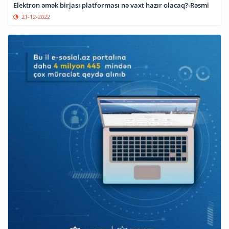
Elektron əmək birjası platforması nə vaxt hazır olacaq?-Rəsmi
21-12-2022