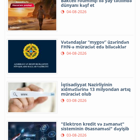
Bakcell rouminqi ilə yay tətilində
dünyanı kəşf et
04-08-2026
Vətəndaşlar “mygov” üzərindən
FHN-ə müraciət edə biləcəklər
04-08-2026
İqtisadiyyat Nazirliyinin
xidmətlərinə 13 milyondan artıq
müraciət olub
03-08-2026
"Elektron kredit və zəmanət"
sisteminin Əsasnaməsi" dəyişib
03-08-2026