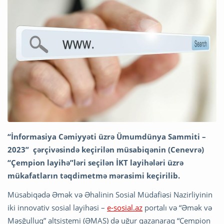
“İnformasiya Cəmiyyəti üzrə Ümumdünya Sammiti –
2023” çərçivəsində keçirilən müsabiqənin (Cenevrə)
“Çempion layihə”ləri seçilən İKT layihələri üzrə
mükafatların təqdimetmə mərasimi keçirilib.
Müsabiqədə Əmək və Əhalinin Sosial Müdafiəsi Nazirliyinin
iki innovativ sosial layihəsi –
e-sosial.az
portalı və “Əmək və
Məşğulluq” altsistemi (ƏMAS) də uğur qazanaraq “Çempion