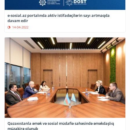
e-sosial.az portalında aktiv istifadəçilərin sayı artmaqda
davam edir
14-04-2022
Qazaxıstanla əmək və sosial müdafiə sahəsində əməkdaşlıq
müzakirə olunub