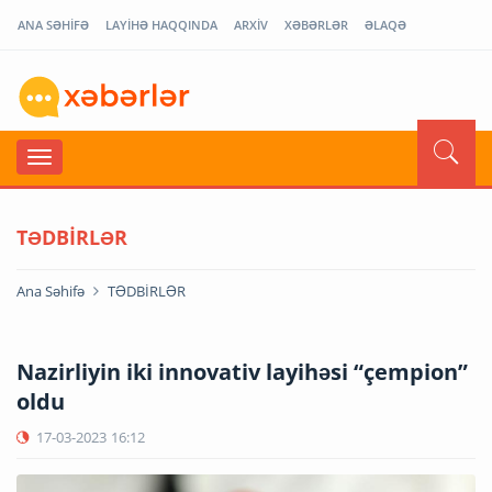
ANA SƏHİFƏ
LAYİHƏ HAQQINDA
ARXİV
XƏBƏRLƏR
ƏLAQƏ
TƏDBİRLƏR
Ana Səhifə
TƏDBİRLƏR
Nazirliyin iki innovativ layihəsi “çempion”
oldu
17-03-2023
16:12