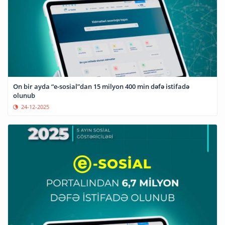
On bir ayda “e-sosial”dan 15 milyon 400 min dəfə istifadə
olunub
24-12-2025