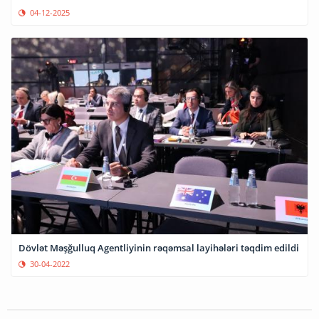
04-12-2025
Dövlət Məşğulluq Agentliyinin rəqəmsal layihələri təqdim edildi
30-04-2022