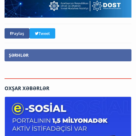
Paylaş
Tweet
ŞƏRHLƏR
OXŞAR XƏBƏRLƏR