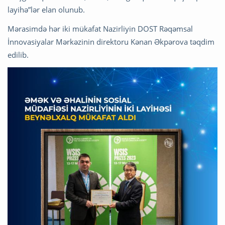
layihə”lər elan olunub.
Mərasimdə hər iki mükafat Nazirliyin DOST Rəqəmsal
İnnovasiyalar Mərkəzinin direktoru Kənan Əkpərova təqdim
edilib.