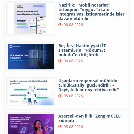
Nazirlik: “Mobil notariat”
tətbiqinin “mygov”a tam
inteqrasiyası istiqamətində işlər
davam etdirilir
06-08-2026
Beş İcra Hakimiyyəti İT
sistemlərini “Hökumət
buludu”na köçürüb
06-08-2026
Uşaqların rəqəmsal mühitdə
təhlükəsizliyi gücləndirilir -
Dəyişikliklər nəyi ehtiva edir?
05-08-2026
Azercell-dən illik “ZengimCELL”
xidməti
05-08-2026