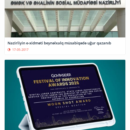
Nazirliyin e-xidməti beynəlxalq müsabiqədə uğur qazanıb
17-05-2017