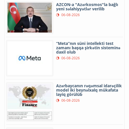
AZCON-a "Azərkosmos"la bağlı
yeni səlahiyyətlər verilib
06-08-2026
“Meta”nın süni intellekti test
zamanı başqa şirkətin sisteminə
daxil olub
06-08-2026
Azərbaycanın rəqəmsal idarəçilik
model iki beynəlxalq mükafata
layiq görülüb
06-08-2026