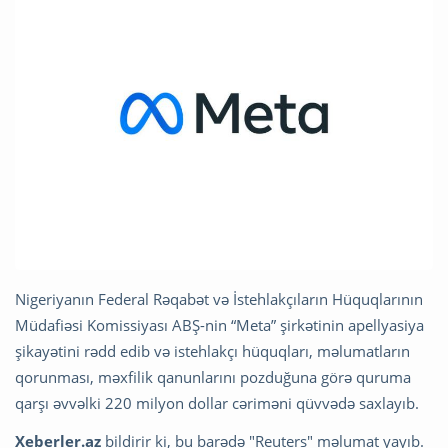
Nigeriyanın Federal Rəqabət və İstehlakçıların Hüquqlarının
Müdafiəsi Komissiyası ABŞ-nin “Meta” şirkətinin apellyasiya
şikayətini rədd edib və istehlakçı hüquqları, məlumatların
qorunması, məxfilik qanunlarını pozduğuna görə quruma
qarşı əvvəlki 220 milyon dollar cəriməni qüvvədə saxlayıb.
Xeberler.az
bildirir ki, bu barədə "Reuters" məlumat yayıb.