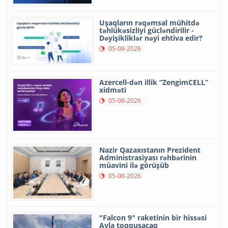
Uşaqların rəqəmsal mühitdə
təhlükəsizliyi gücləndirilir -
Dəyişikliklər nəyi ehtiva edir?
05-08-2026
Azercell-dən illik “ZengimCELL”
xidməti
05-08-2026
Nazir Qazaxıstanın Prezident
Administrasiyası rəhbərinin
müavini ilə görüşüb
05-08-2026
"Falcon 9" raketinin bir hissəsi
Ayla toqquşacaq