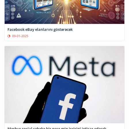
Facebook eBay elanlarını göstərəcək
09-01-2025
Məşhur sosial şəbəkə bir neçə min işçisini ixtisar edəcək