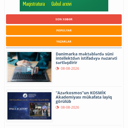
SON XƏBƏR
POPULYAR
YAZARLAR
Danimarka məktəblərdə süni
intellektdən istifadəyə nəzarəti
sərtləşdirir
08-08-2026
“Azərkosmos”un KOSMİK
Akademiyası mükafata layiq
görülüb
08-08-2026