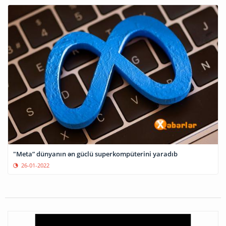
"Meta” dünyanın ən güclü superkompüterini yaradıb
26-01-2022