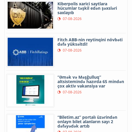
Kiberpolis xarici saytlara
hücumlar təşkil edən şəxsləri
saxlayıb
07-08-2026
Fitch ABB-nin reytinqini növbəti
dəfə yüksəltdi!
07-08-2026
“Əmək və Məşğulluq”
altsistemində hazırda 65 mindən
çox aktiv vakansiya var
07-08-2026
“Biletim.az” portalı üzərindən
onlayn bilet alanların sayı 2
dəfəyədək artıb