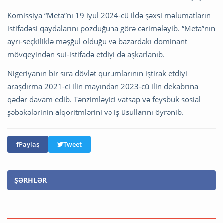
Komissiya “Meta”nı 19 iyul 2024-cü ildə şəxsi məlumatların
istifadəsi qaydalarını pozduğuna görə cərimələyib. “Meta”nın
ayrı-seçkiliklə məşğul olduğu və bazardakı dominant
mövqeyindən sui-istifadə etdiyi də aşkarlanıb.
Nigeriyanın bir sıra dövlət qurumlarının iştirak etdiyi
araşdırma 2021-ci ilin mayından 2023-cü ilin dekabrına
qədər davam edib. Tənzimləyici vatsap və feysbuk sosial
şəbəkələrinin alqoritmlərini və iş üsullarını öyrənib.
Paylaş
Tweet
ŞƏRHLƏR