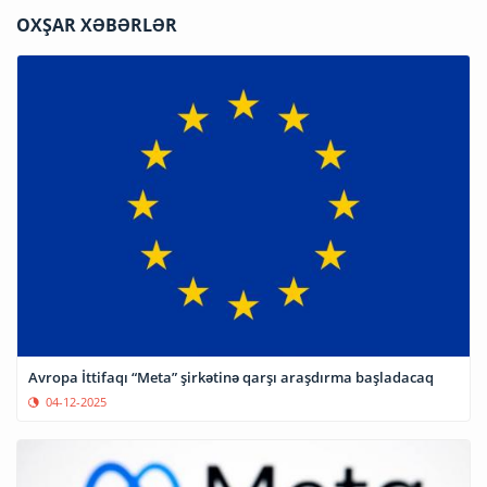
OXŞAR XƏBƏRLƏR
Avropa İttifaqı “Meta” şirkətinə qarşı araşdırma başladacaq
04-12-2025