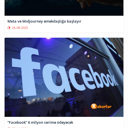
Meta və Mıdjourney əməkdaşlığa başlayır
26-08-2025
“Facebook” 6 milyon cərimə ödəyəcək