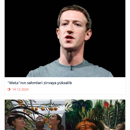
"Meta"nın səhmləri zirvəyə yüksəlib
14-12-2024