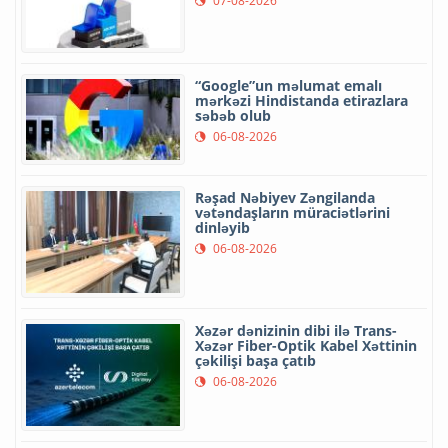
07-08-2026
“Google”un məlumat emalı
mərkəzi Hindistanda etirazlara
səbəb olub
06-08-2026
Rəşad Nəbiyev Zəngilanda
vətəndaşların müraciətlərini
dinləyib
06-08-2026
Xəzər dənizinin dibi ilə Trans-
Xəzər Fiber-Optik Kabel Xəttinin
çəkilişi başa çatıb
06-08-2026