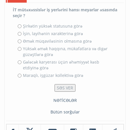
İT mütəxəssislər iş yerlərini hansı meyarlar əsasında
seçir ?
Şirkətin yüksək statusuna görə
İşin, layihənin xarakterinə görə
Əmək müqaviləsinin olmasına görə
Yüksək əmək haqqına, mükafatlara və digər
güzəştlərə görə
Gələcək karyerası üçün əhəmiyyət kəsb
etdiyinə görə
Maraqlı, işgüzar kollektivə görə
NƏTİCƏLƏR
Bütün sorğular