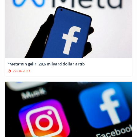
“Meta”nın gəliri 28,6 milyard dollar artıb
27-04-2023