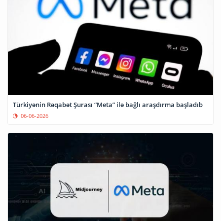
Türkiyənin Rəqabət Şurası “Meta” ilə bağlı araşdırma başladıb
06-06-2026