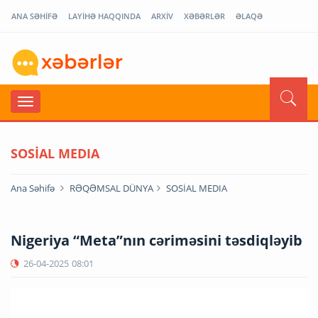
ANA SƏHİFƏ
LAYİHƏ HAQQINDA
ARXİV
XƏBƏRLƏR
ƏLAQƏ
SOSİAL MEDIA
Ana Səhifə
RƏQƏMSAL DÜNYA
SOSİAL MEDIA
Nigeriya “Meta”nın cəriməsini təsdiqləyib
26-04-2025
08:01