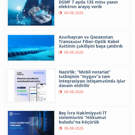
DSMF 7 ayda 135 minə yaxın
elektron arayış verib
06-08-2026
Azərbaycan və Qazaxıstan
Transxəzər Fiber-Optik Kabel
Xəttinin çəkilişini başa çatdırıb
06-08-2026
Nazirlik: “Mobil notariat”
tətbiqinin “mygov”a tam
inteqrasiyası istiqamətində işlər
davam etdirilir
06-08-2026
Beş İcra Hakimiyyəti İT
sistemlərini “Hökumət
buludu”na köçürüb
06-08-2026