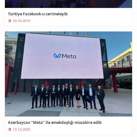
Türkiyə Facebook-u cərimələyib
03-10-2019
Azərbaycan "Meta" ilə əməkdaşlığı müzakirə edib
13-12-2025