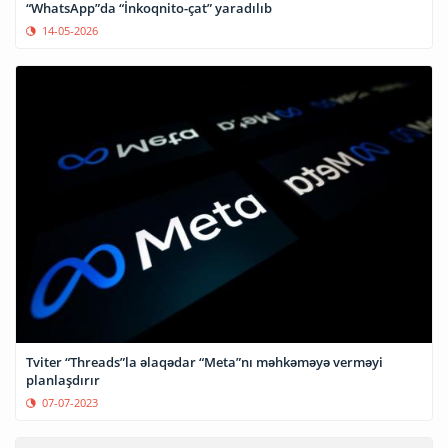
“WhatsApp”da “İnkoqnito-çat” yaradılıb
14-05-2026
Tviter “Threads”la əlaqədar “Meta”nı məhkəməyə verməyi
planlaşdırır
07-07-2023