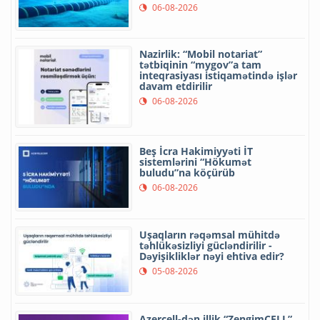
06-08-2026
Nazirlik: “Mobil notariat”
tətbiqinin “mygov”a tam
inteqrasiyası istiqamətində işlər
davam etdirilir
06-08-2026
Beş İcra Hakimiyyəti İT
sistemlərini “Hökumət
buludu”na köçürüb
06-08-2026
Uşaqların rəqəmsal mühitdə
təhlükəsizliyi gücləndirilir -
Dəyişikliklər nəyi ehtiva edir?
05-08-2026
Azercell-dən illik “ZengimCELL”