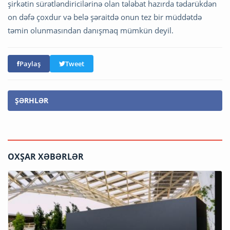
şirkətin sürətləndiricilərinə olan tələbat hazırda tədarükdən
on dəfə çoxdur və belə şəraitdə onun tez bir müddətdə
təmin olunmasından danışmaq mümkün deyil.
Paylaş
Tweet
ŞƏRHLƏR
OXŞAR XƏBƏRLƏR