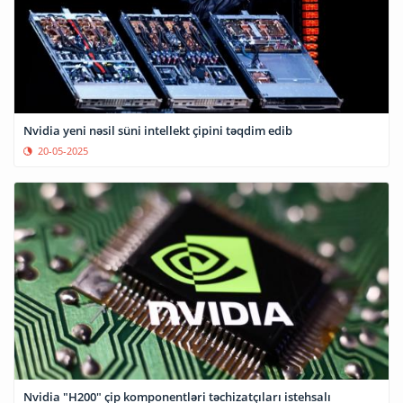
Nvidia yeni nəsil süni intellekt çipini təqdim edib
20-05-2025
Nvidia "H200" çip komponentləri təchizatçıları istehsalı