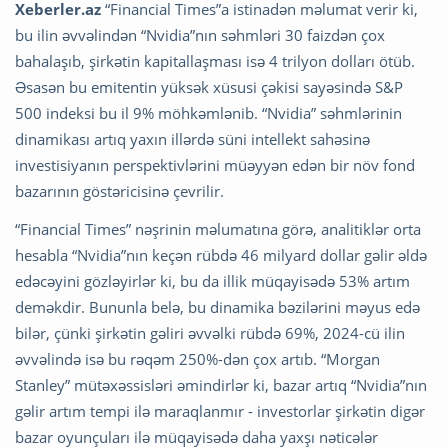
Xeberler.az
“Financial Times”a istinadən məlumat verir ki,
bu ilin əvvəlindən “Nvidia”nın səhmləri 30 faizdən çox
bahalaşıb, şirkətin kapitallaşması isə 4 trilyon dolları ötüb.
Əsasən bu emitentin yüksək xüsusi çəkisi sayəsində S&P
500 indeksi bu il 9% möhkəmlənib. “Nvidia” səhmlərinin
dinamikası artıq yaxın illərdə süni intellekt sahəsinə
investisiyanın perspektivlərini müəyyən edən bir növ fond
bazarının göstəricisinə çevrilir.
“Financial Times” nəşrinin məlumatına görə, analitiklər orta
hesabla “Nvidia”nın keçən rübdə 46 milyard dollar gəlir əldə
edəcəyini gözləyirlər ki, bu da illik müqayisədə 53% artım
deməkdir. Bununla belə, bu dinamika bəzilərini məyus edə
bilər, çünki şirkətin gəliri əvvəlki rübdə 69%, 2024-cü ilin
əvvəlində isə bu rəqəm 250%-dən çox artıb. “Morgan
Stanley” mütəxəssisləri əmindirlər ki, bazar artıq “Nvidia”nın
gəlir artım tempi ilə maraqlanmır - investorlar şirkətin digər
bazar oyunçuları ilə müqayisədə daha yaxşı nəticələr