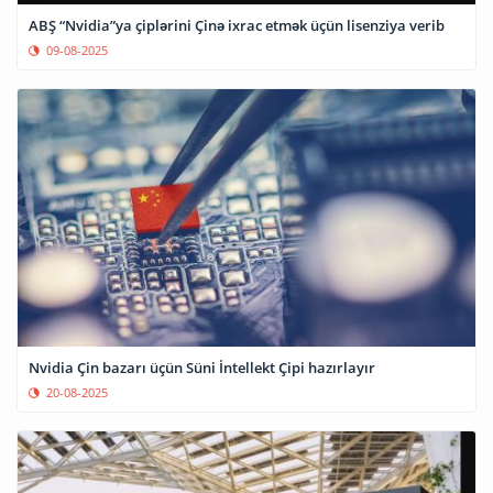
ABŞ “Nvidia”ya çiplərini Çinə ixrac etmək üçün lisenziya verib
09-08-2025
Nvidia Çin bazarı üçün Süni İntellekt Çipi hazırlayır
20-08-2025