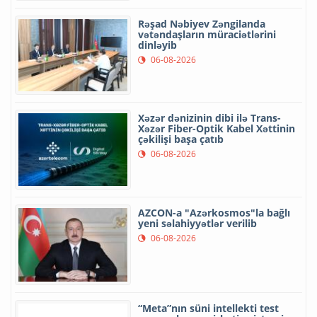
Rəşad Nəbiyev Zəngilanda
vətəndaşların müraciətlərini
dinləyib
06-08-2026
Xəzər dənizinin dibi ilə Trans-
Xəzər Fiber-Optik Kabel Xəttinin
çəkilişi başa çatıb
06-08-2026
AZCON-a "Azərkosmos"la bağlı
yeni səlahiyyətlər verilib
06-08-2026
“Meta”nın süni intellekti test