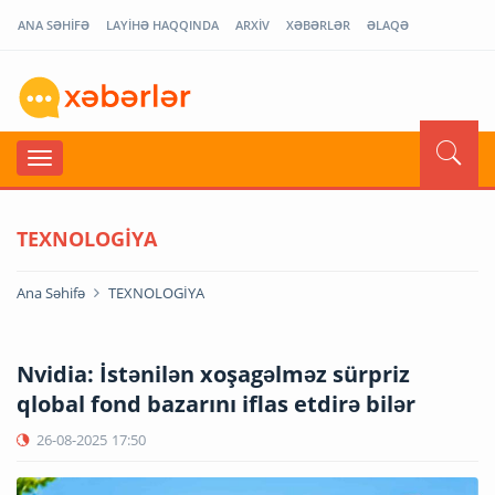
ANA SƏHİFƏ
LAYİHƏ HAQQINDA
ARXİV
XƏBƏRLƏR
ƏLAQƏ
TEXNOLOGİYA
Ana Səhifə
TEXNOLOGİYA
Nvidia: İstənilən xoşagəlməz sürpriz
qlobal fond bazarını iflas etdirə bilər
26-08-2025
17:50