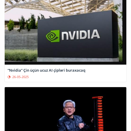
“Nvidia” Çin üçün ucuz AI çipləri buraxacaq
26-05-2025