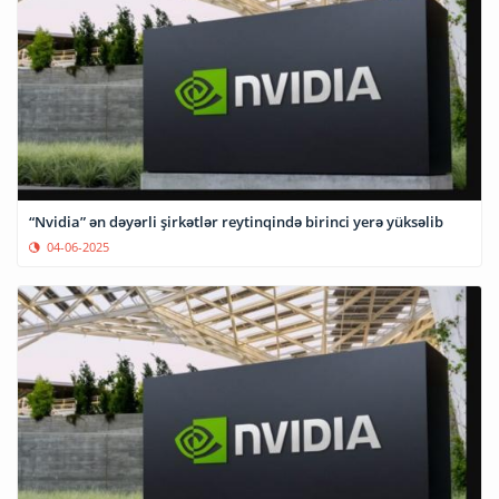
“Nvidia” ən dəyərli şirkətlər reytinqində birinci yerə yüksəlib
04-06-2025