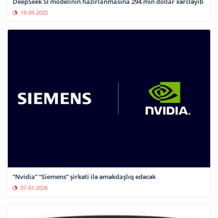
DeepSeek Sİ modelinin hazırlanmasına 294 min dollar xərcləyib
19-09-2025
“Nvidia” “Siemens” şirkəti ilə əməkdaşlıq edəcək
07-01-2026