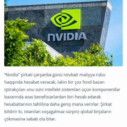
“Nvidia” şirkəti çərşənbə günü növbəti maliyyə rübü
haqqında hesabat verəcək, lakin bir çox fond bazarı
iştirakçıları onu süni intellekt sistemləri üçün komponentlər
bazarında əsas benefisiarlardan biri hesab edərək
hesabatlarının təhlilinə daha geniş məna verirlər. Şirkət
bildirir ki, istənilən xoşagəlməz sürpriz qlobal birjaların
çökməsinə səbəb ola bilər.