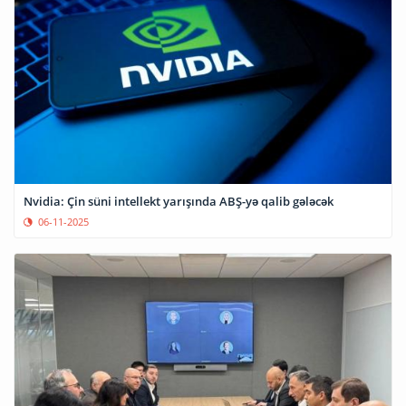
Nvidia: Çin süni intellekt yarışında ABŞ-yə qalib gələcək
06-11-2025