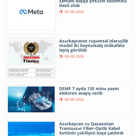
zamanı başqa şirkətin sisteminə
daxil olub
06-08-2026
Azərbaycanın rəqəmsal idarəçilik
model iki beynəlxalq mükafata
layiq görülüb
06-08-2026
DSMF 7 ayda 135 minə yaxın
elektron arayış verib
06-08-2026
Azərbaycan və Qazaxıstan
Transxəzər Fiber-Optik Kabel
Xəttinin çəkilişini başa çatdırıb