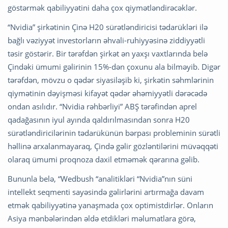
göstərmək qabiliyyətini daha çox qiymətləndirəcəklər.
“Nvidia” şirkətinin Çinə H20 sürətləndiricisi tədarükləri ilə
bağlı vəziyyət investorların əhvali-ruhiyyəsinə ziddiyyətli
təsir göstərir. Bir tərəfdən şirkət ən yaxşı vaxtlarında belə
Çindəki ümumi gəlirinin 15%-dən çoxunu ala bilməyib. Digər
tərəfdən, mövzu o qədər siyasiləşib ki, şirkətin səhmlərinin
qiymətinin dəyişməsi kifayət qədər əhəmiyyətli dərəcədə
ondan asılıdır. “Nvidia rəhbərliyi” ABŞ tərəfindən aprel
qadağasının iyul ayında qaldırılmasından sonra H20
sürətləndiricilərinin tədarükünün bərpası probleminin sürətli
həllinə arxalanmayaraq, Çində gəlir gözləntilərini müvəqqəti
olaraq ümumi proqnoza daxil etməmək qərarına gəlib.
Bununla belə, “Wedbush “analitikləri “Nvidia”nın süni
intellekt seqmenti sayəsində gəlirlərini artırmağa davam
etmək qabiliyyətinə yanaşmada çox optimistdirlər. Onların
Asiya mənbələrindən əldə etdikləri məlumatlara görə,