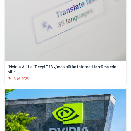
“Nvidia AI” ilə “DeepL” 18 gündə bütün interneti tərcümə edə
bilir
13-06-2025