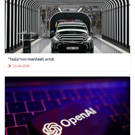
“Tesla”nın mənfəəti artıb
23-04-2026