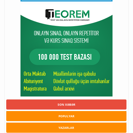
SON XƏBƏR
POPULYAR
YAZARLAR