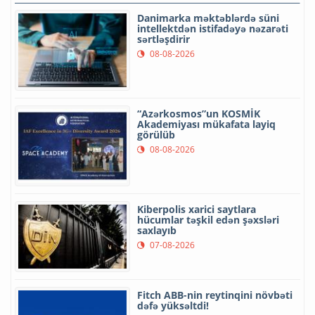
Danimarka məktəblərdə süni
intellektdən istifadəyə nəzarəti
sərtləşdirir
08-08-2026
“Azərkosmos”un KOSMİK
Akademiyası mükafata layiq
görülüb
08-08-2026
Kiberpolis xarici saytlara
hücumlar təşkil edən şəxsləri
saxlayıb
07-08-2026
Fitch ABB-nin reytinqini növbəti
dəfə yüksəltdi!