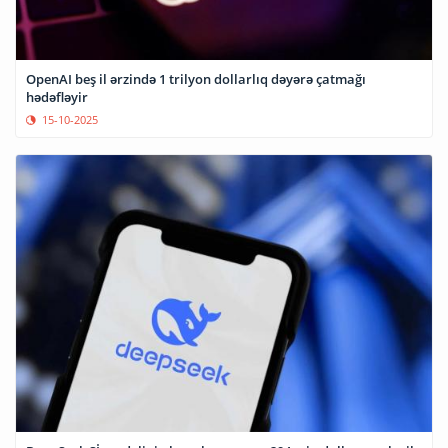
OpenAI beş il ərzində 1 trilyon dollarlıq dəyərə çatmağı
hədəfləyir
15-10-2025