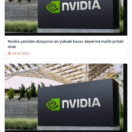
Nvidia yenidən dünyanın ən yüksək bazar dəyərinə malik şirkəti
olub
04-07-2025