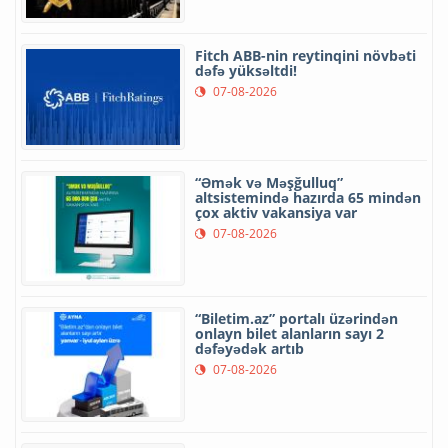
Fitch ABB-nin reytinqini növbəti
dəfə yüksəltdi!
07-08-2026
“Əmək və Məşğulluq”
altsistemində hazırda 65 mindən
çox aktiv vakansiya var
07-08-2026
“Biletim.az” portalı üzərindən
onlayn bilet alanların sayı 2
dəfəyədək artıb
07-08-2026