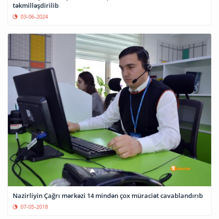
təkmilləşdirilib
03-06-2024
Nazirliyin Çağrı mərkəzi 14 mindən çox müraciət cavablandırıb
07-05-2018