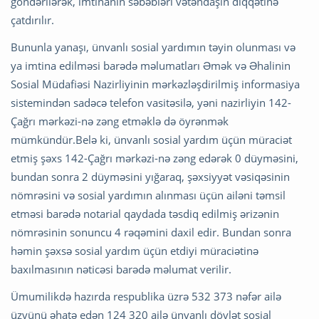
göndərilərək, imtinanın səbəbləri vətəndaşın diqqətinə
çatdırılır.
Bununla yanaşı, ünvanlı sosial yardımın təyin olunması və
ya imtina edilməsi barədə məlumatları Əmək və Əhalinin
Sosial Müdafiəsi Nazirliyinin mərkəzləşdirilmiş informasiya
sistemindən sadəcə telefon vasitəsilə, yəni nazirliyin 142-
Çağrı mərkəzi-nə zəng etməklə də öyrənmək
mümkündür.Belə ki, ünvanlı sosial yardım üçün müraciət
etmiş şəxs 142-Çağrı mərkəzi-nə zəng edərək 0 düyməsini,
bundan sonra 2 düyməsini yığaraq, şəxsiyyət vəsiqəsinin
nömrəsini və sosial yardımın alınması üçün ailəni təmsil
etməsi barədə notarial qaydada təsdiq edilmiş ərizənin
nömrəsinin sonuncu 4 rəqəmini daxil edir. Bundan sonra
həmin şəxsə sosial yardım üçün etdiyi müraciətinə
baxılmasının nəticəsi barədə məlumat verilir.
Ümumilikdə hazırda respublika üzrə 532 373 nəfər ailə
üzvünü əhatə edən 124 320 ailə ünvanlı dövlət sosial