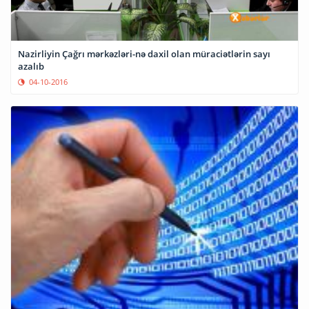
Nazirliyin Çağrı mərkəzləri-nə daxil olan müraciətlərin sayı
azalıb
04-10-2016