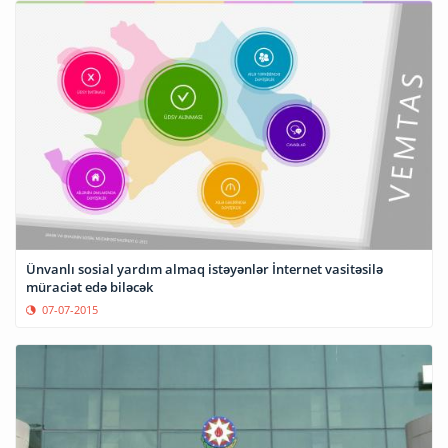
Ünvanlı sosial yardım almaq istəyənlər İnternet vasitəsilə
müraciət edə biləcək
07-07-2015