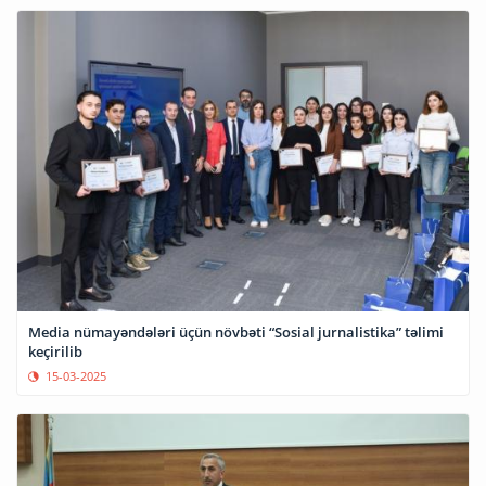
Media nümayəndələri üçün növbəti “Sosial jurnalistika” təlimi
keçirilib
15-03-2025