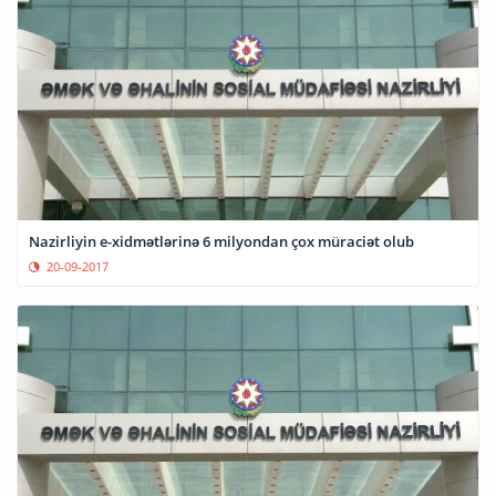
Nazirliyin e-xidmətlərinə 6 milyondan çox müraciət olub
20-09-2017