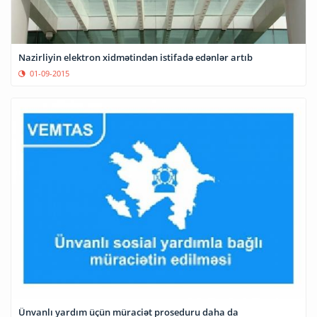
Nazirliyin elektron xidmətindən istifadə edənlər artıb
01-09-2015
Ünvanlı yardım üçün müraciət proseduru daha da