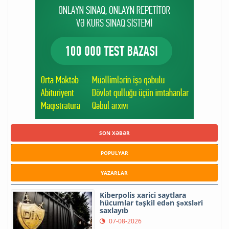
SON XƏBƏR
POPULYAR
YAZARLAR
Kiberpolis xarici saytlara
hücumlar təşkil edən şəxsləri
saxlayıb
07-08-2026