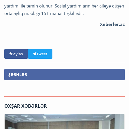
yardımı ilə təmin olunur. Sosial yardımların hər ailəyə düşən
orta aylıq məbləği 151 manat təşkil edir.
Xeberler.az
Paylaş
Tweet
ŞƏRHLƏR
OXŞAR XƏBƏRLƏR