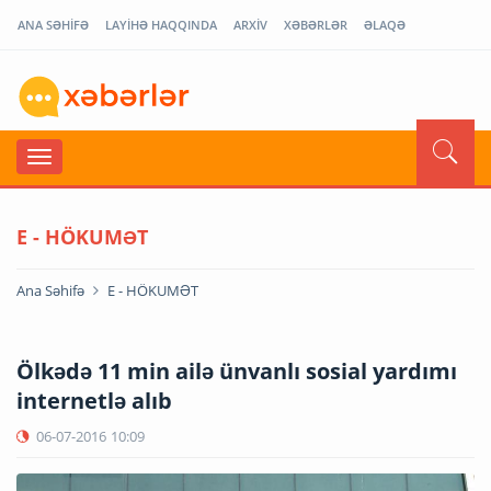
ANA SƏHİFƏ
LAYİHƏ HAQQINDA
ARXİV
XƏBƏRLƏR
ƏLAQƏ
E - HÖKUMƏT
Ana Səhifə
E - HÖKUMƏT
Ölkədə 11 min ailə ünvanlı sosial yardımı
internetlə alıb
06-07-2016
10:09