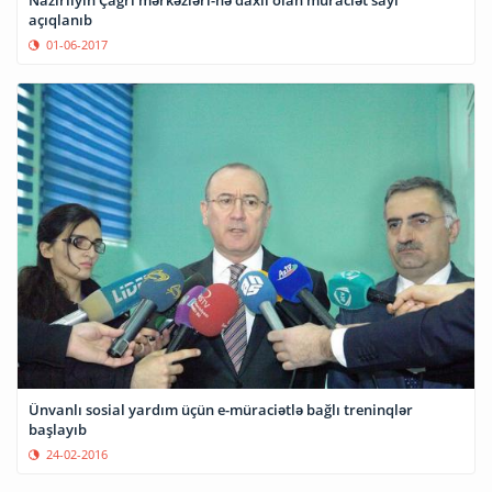
Nazirliyin Çağrı mərkəzləri-nə daxil olan müraciət sayı
açıqlanıb
01-06-2017
Ünvanlı sosial yardım üçün e-müraciətlə bağlı treninqlər
başlayıb
24-02-2016