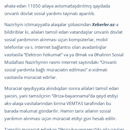
əhatə edən 11050 ailəyə avtomatlaşdırılmış qaydada
ünvanlı dövlət sosial yardımı təyinatı aparılıb.
Nazirliyin ictimaiyyətlə əlaqələr şöbəsindən
Xeberler.az
-a
bildiriblər ki, ailələri təmsil edən vətəndaşlar ünvanlı dövlət
sosial yardımının alınması üçün kompüterlər, mobil
telefonlar və s. internet bağlantısı olan avadanlıqlar
vasitəsilə “Elektron hökumət” və ya Əmək və Əhalinin Sosial
Müdafiəsi Nazirliyinin rəsmi internet saytındakı “Ünvanlı
sosial yardımla bağlı müraciətin edilməsi” e-xidməti
vasitəsilə müraciət edirlər.
Müraciət qeydiyyata alındıqdan sonra ailələri təmsil edən
şəxsin, yəni təmsilçinin “Ərizə-bəyannamə”də qeyd etdiyi
əks-əlaqə vasitələrindən birinə VEMTAS tərəfindən bu
barədə məlumat göndərilir. Həmin tarix ailənin sosial
yardımın alınması üçün müraciət etdiyi gün hesab edilir.
Təmsilçi müraciət edərkən “Ərizə-bəyannamə”də ailə üzvləri,