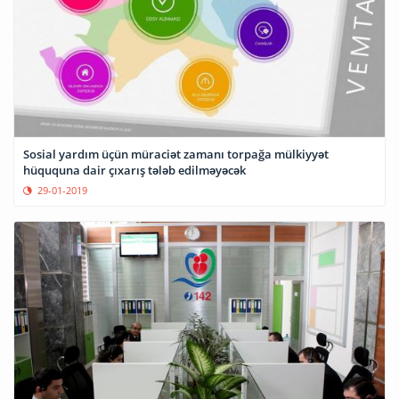
Sosial yardım üçün müraciət zamanı torpağa mülkiyyət
hüququna dair çıxarış tələb edilməyəcək
29-01-2019