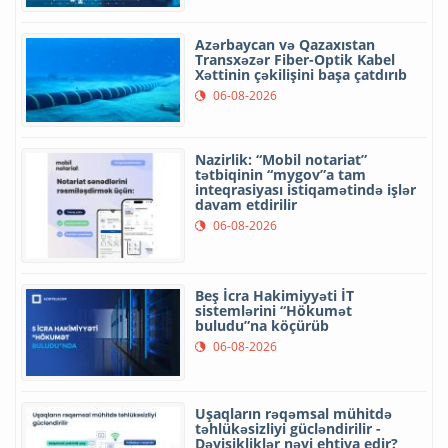
Azərbaycan və Qazaxıstan
Transxəzər Fiber-Optik Kabel
Xəttinin çəkilişini başa çatdırıb
06-08-2026
Nazirlik: “Mobil notariat”
tətbiqinin “mygov”a tam
inteqrasiyası istiqamətində işlər
davam etdirilir
06-08-2026
Beş İcra Hakimiyyəti İT
sistemlərini “Hökumət
buludu”na köçürüb
06-08-2026
Uşaqların rəqəmsal mühitdə
təhlükəsizliyi gücləndirilir -
Dəyişikliklər nəyi ehtiva edir?