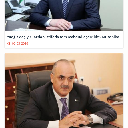
“Kağız daşıyıcılardan istifadə tam məhdudlaşdırılıb”- Müsahibə
02-03-2016