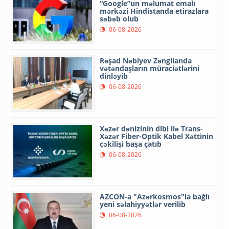
“Google”un məlumat emalı
mərkəzi Hindistanda etirazlara
səbəb olub
06-08-2026
Rəşad Nəbiyev Zəngilanda
vətəndaşların müraciətlərini
dinləyib
06-08-2026
Xəzər dənizinin dibi ilə Trans-
Xəzər Fiber-Optik Kabel Xəttinin
çəkilişi başa çatıb
06-08-2026
AZCON-a "Azərkosmos"la bağlı
yeni səlahiyyətlər verilib
06-08-2026