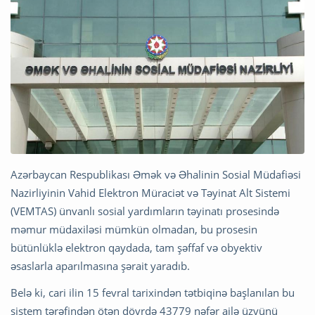
Azərbaycan Respublikası Əmək və Əhalinin Sosial Müdafiəsi
Nazirliyinin Vahid Elektron Müraciət və Təyinat Alt Sistemi
(VEMTAS) ünvanlı sosial yardımların təyinatı prosesində
məmur müdaxiləsi mümkün olmadan, bu prosesin
bütünlüklə elektron qaydada, tam şəffaf və obyektiv
əsaslarla aparılmasına şərait yaradıb.
Belə ki, cari ilin 15 fevral tarixindən tətbiqinə başlanılan bu
sistem tərəfindən ötən dövrdə 43779 nəfər ailə üzvünü