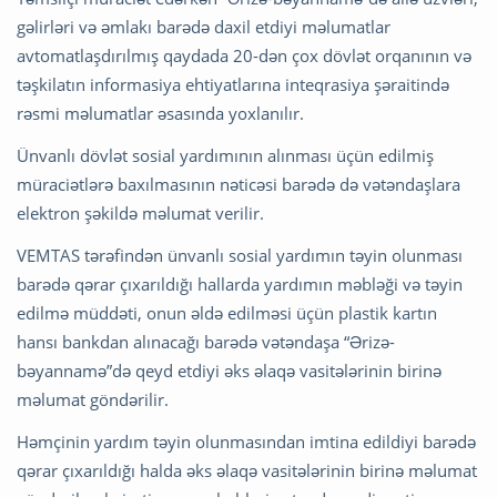
gəlirləri və əmlakı barədə daxil etdiyi məlumatlar
avtomatlaşdırılmış qaydada 20-dən çox dövlət orqanının və
təşkilatın informasiya ehtiyatlarına inteqrasiya şəraitində
rəsmi məlumatlar əsasında yoxlanılır.
Ünvanlı dövlət sosial yardımının alınması üçün edilmiş
müraciətlərə baxılmasının nəticəsi barədə də vətəndaşlara
elektron şəkildə məlumat verilir.
VEMTAS tərəfindən ünvanlı sosial yardımın təyin olunması
barədə qərar çıxarıldığı hallarda yardımın məbləği və təyin
edilmə müddəti, onun əldə edilməsi üçün plastik kartın
hansı bankdan alınacağı barədə vətəndaşa “Ərizə-
bəyannamə”də qeyd etdiyi əks əlaqə vasitələrinin birinə
məlumat göndərilir.
Həmçinin yardım təyin olunmasından imtina edildiyi barədə
qərar çıxarıldığı halda əks əlaqə vasitələrinin birinə məlumat