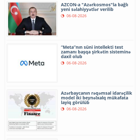
AZCON-a "Azərkosmos"la bağlı
yeni səlahiyyətlər verilib
06-08-2026
“Meta”nın süni intellekti test
zamanı başqa şirkətin sisteminə
daxil olub
06-08-2026
Azərbaycanın rəqəmsal idarəçilik
model iki beynəlxalq mükafata
layiq görülüb
06-08-2026