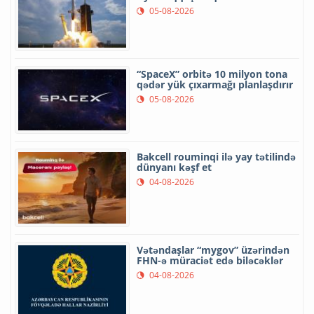
05-08-2026
“SpaceX” orbitə 10 milyon tona
qədər yük çıxarmağı planlaşdırır
05-08-2026
Bakcell rouminqi ilə yay tətilində
dünyanı kəşf et
04-08-2026
Vətəndaşlar “mygov” üzərindən
FHN-ə müraciət edə biləcəklər
04-08-2026