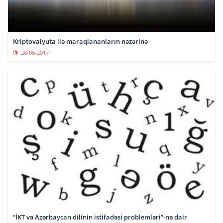
Kriptovalyuta ilə maraqlananların nəzərinə
28-06-2017
“İKT və Azərbaycan dilinin istifadəsi problemləri”-nə dair