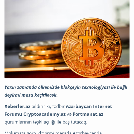
Yaxın zamanda ölkəmizdə blokçeyin texnologiyası ilə bağlı
dəyirmi masa keçiriləcək.
Xeberler.az
bildirir ki, tədbir
Azərbaycan İnternet
Forumu
Cryptoacademy.az
və
Portmanat.az
qurumlarının təşkilaçılığı ilə baş tutacaq.
Məlumata görə, dəyirmi masada Azərbaycanda