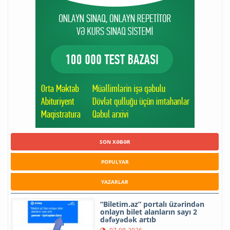
SON XƏBƏR
POPULYAR
YAZARLAR
“Biletim.az” portalı üzərindən
onlayn bilet alanların sayı 2
dəfəyədək artıb