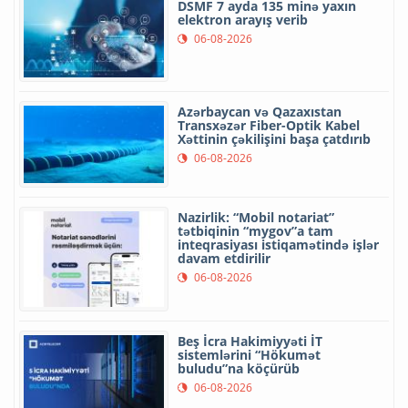
DSMF 7 ayda 135 minə yaxın
elektron arayış verib
06-08-2026
Azərbaycan və Qazaxıstan
Transxəzər Fiber-Optik Kabel
Xəttinin çəkilişini başa çatdırıb
06-08-2026
Nazirlik: “Mobil notariat”
tətbiqinin “mygov”a tam
inteqrasiyası istiqamətində işlər
davam etdirilir
06-08-2026
Beş İcra Hakimiyyəti İT
sistemlərini “Hökumət
buludu”na köçürüb
06-08-2026