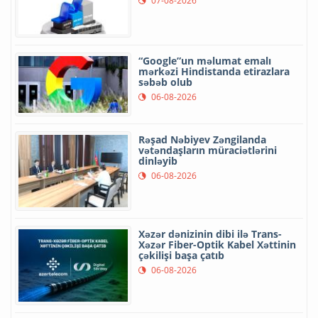
07-08-2026
“Google”un məlumat emalı
mərkəzi Hindistanda etirazlara
səbəb olub
06-08-2026
Rəşad Nəbiyev Zəngilanda
vətəndaşların müraciətlərini
dinləyib
06-08-2026
Xəzər dənizinin dibi ilə Trans-
Xəzər Fiber-Optik Kabel Xəttinin
çəkilişi başa çatıb
06-08-2026