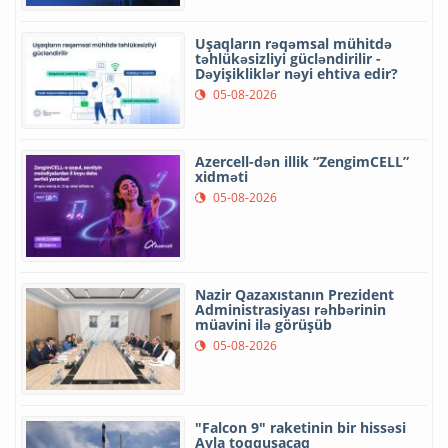
Uşaqların rəqəmsal mühitdə
təhlükəsizliyi gücləndirilir -
Dəyişikliklər nəyi ehtiva edir?
05-08-2026
Azercell-dən illik “ZengimCELL”
xidməti
05-08-2026
Nazir Qazaxıstanın Prezident
Administrasiyası rəhbərinin
müavini ilə görüşüb
05-08-2026
"Falcon 9" raketinin bir hissəsi
Ayla toqquşacaq