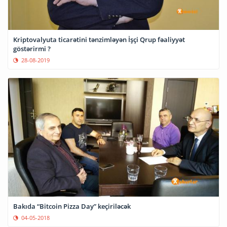
Kriptovalyuta ticarətini tənzimləyən İşçi Qrup fəaliyyət
göstərirmi ?
28-08-2019
Bakıda “Bitcoin Pizza Day” keçiriləcək
04-05-2018