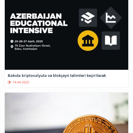
Bakıda kriptovalyuta və blokçeyn təlimləri keçiriləcək
14-04-2025