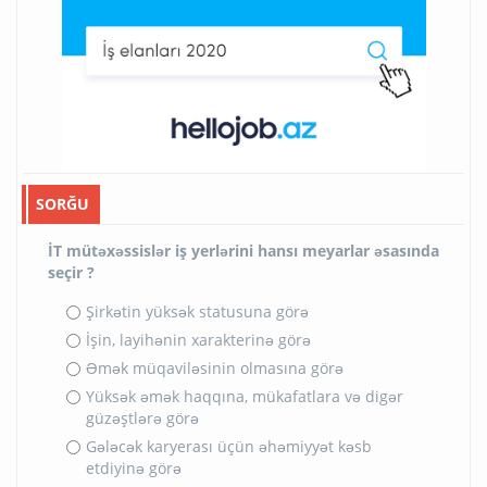
SORĞU
İT mütəxəssislər iş yerlərini hansı meyarlar əsasında
seçir ?
Şirkətin yüksək statusuna görə
İşin, layihənin xarakterinə görə
Əmək müqaviləsinin olmasına görə
Yüksək əmək haqqına, mükafatlara və digər
güzəştlərə görə
Gələcək karyerası üçün əhəmiyyət kəsb
etdiyinə görə