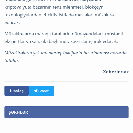
kriptovalyuta bazarının tənzimlənməsi, blokçeyn
texnologiyalardan effektiv istifadə məslələri müzakirə
edəcək.
Müzakirələrdə maraqlı tərəflərin nümayəndələri, müstəqil
ekspertlər və sahə ilə bağlı mütəxəssislər iştirak edəcək.
Müzakirələrin yekunu olaraq Təkliflərin hazırlanması nəzərdə
tutulur.
Xeberler.az
Paylaş
Tweet
ŞƏRHLƏR