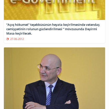
“Açıq hökumət” təşəbbüsünün həyata keçirilməsində vətəndaş
cəmiyyətinin rolunun gücləndirilməsi “ mövzusunda Dəyirmi
Masa keçiriləcək.
27-06-2012