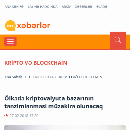
ANA SƏHİFƏ
LAYİHƏ HAQQINDA
ARXİV
XƏBƏRLƏR
ƏLAQƏ
KRİPTO VƏ BLOCKCHAİN
Ana Səhifə
TEXNOLOGİYA
KRİPTO VƏ BLOCKCHAİN
Ölkədə kriptovalyuta bazarının
tənzimlənməsi müzakirə olunacaq
27-02-2018
17:20