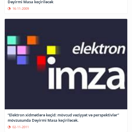
Dəyirmi Masa keçiriləcək
16-11-2009
“Elektron xidmətlərə keçid: mövcud vəziyyət və perspektivlər”
mövzusunda Dəyirmi Masa keçiriləcək.
02-11-2011