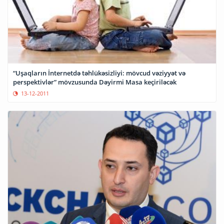
“Uşaqların İnternetdə təhlükəsizliyi: mövcud vəziyyət və
perspektivlər” mövzusunda Dəyirmi Masa keçiriləcək
13-12-2011