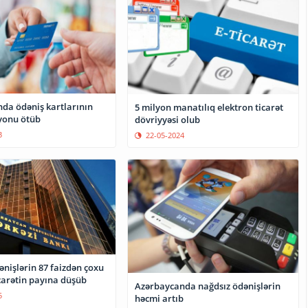
da ödəniş kartlarının
5 milyon manatılıq elektron ticarət
lyonu ötüb
dövriyyəsi olub
3
22-05-2024
nişlərin 87 faizdən çoxu
carətin payına düşüb
Azərbaycanda nağdsız ödənişlərin
5
həcmi artıb