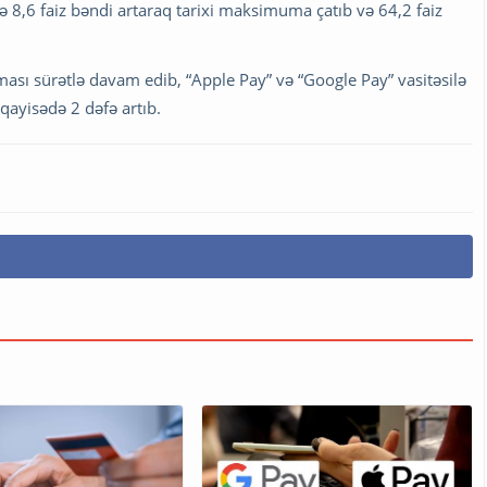
ə 8,6 faiz bəndi artaraq tarixi maksimuma çatıb və 64,2 faiz
şması sürətlə davam edib, “Apple Pay” və “Google Pay” vasitəsilə
qayisədə 2 dəfə artıb.