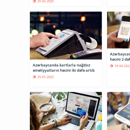
25-02-2025
Azərbaycan
həcmi 2 dəf
Azərbaycanda kartlarla nağdsız
19-04-202
əməliyyatların həcmi iki dəfə artıb
25-07-2022