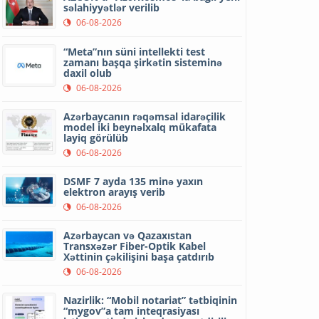
səlahiyyətlər verilib
06-08-2026
“Meta”nın süni intellekti test
zamanı başqa şirkətin sisteminə
daxil olub
06-08-2026
Azərbaycanın rəqəmsal idarəçilik
model iki beynəlxalq mükafata
layiq görülüb
06-08-2026
DSMF 7 ayda 135 minə yaxın
elektron arayış verib
06-08-2026
Azərbaycan və Qazaxıstan
Transxəzər Fiber-Optik Kabel
Xəttinin çəkilişini başa çatdırıb
06-08-2026
Nazirlik: “Mobil notariat” tətbiqinin
“mygov”a tam inteqrasiyası