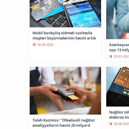
Mobil bankçılıq xidməti vasitəsilə
müştəri köçürmələrinin həcmi artıb
Azərbaycan
10-03-2025
sayı 13 mi
25-01-202
Nağdsız ödə
elektron ti
Taleh Kazımov: "Ölkədaxili nağdsız
30-08-202
əməliyyatların həcmi 20 milyard