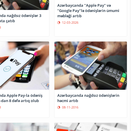
Azərbaycanda "Apple Pay" və
"Google Pay"lə ödənişlərin ümumi
da nağdsız ödənişlər 3
məbləği artıb
ta çatıb
12-03-2026
3
da Apple Pay-la ödəniş
Azərbaycanda nağdsız ödənişlərin
dan 8 dəfə artıq olub
həcmi artıb
3
08-11-2016