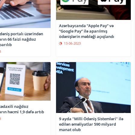
Azərbaycanda “Apple Pay” və
“Google Pay” ilə aparılmış
əniş portalı üzərindən
ödənişlərin məbləği açıqlandı
rın 66 faizi nağdsız
13-06-2023
arılıb
3
ədaxili nağdsız
rın həcmi 1,9 dəfə artıb
9 ayda "Milli Ödəniş Sistemləri" ilə
3
edilən əməliyatlar 590 milyard
manat olub