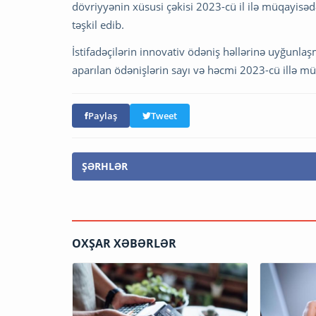
dövriyyənin xüsusi çəkisi 2023-cü il ilə müqayisəd
təşkil edib.
İstifadəçilərin innovativ ödəniş həllərinə uyğunla
aparılan ödənişlərin sayı və həcmi 2023-cü illə mü
Paylaş
Tweet
ŞƏRHLƏR
OXŞAR XƏBƏRLƏR