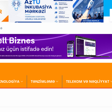
QƏ
XNOLOGİYA
TƏNZİMLƏMƏ
TELEKOM VƏ NƏQLİYYAT