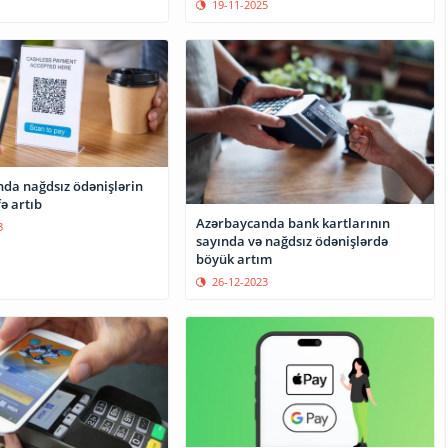
19-11-2025
da nağdsız ödənişlərin
ə artıb
Azərbaycanda bank kartlarının
3
sayında və nağdsız ödənişlərdə
böyük artım
26-12-2023