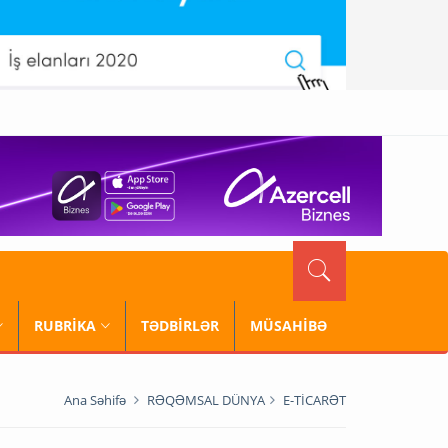
RUBRİKA
TƏDBİRLƏR
MÜSAHİBƏ
Ana Səhifə
RƏQƏMSAL DÜNYA
E-TİCARƏT