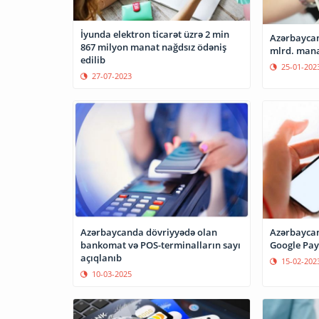
İyunda elektron ticarət üzrə 2 min
Azərbaycan
867 milyon manat nağdsız ödəniş
mlrd. mana
edilib
25-01-202
27-07-2023
Azərbaycanda dövriyyədə olan
Azərbaycan
bankomat və POS-terminalların sayı
Google Pay-
açıqlanıb
15-02-202
10-03-2025