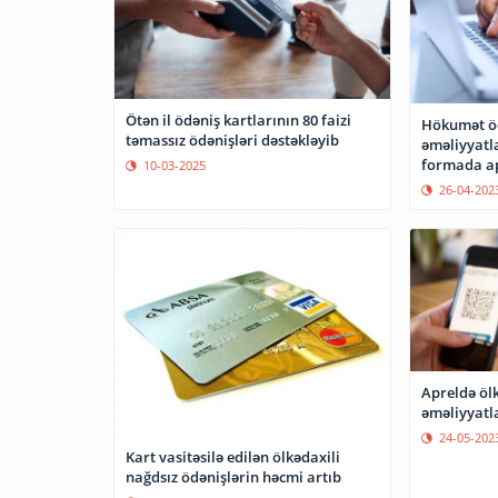
Ötən il ödəniş kartlarının 80 faizi
Hökumət öd
təmassız ödənişləri dəstəkləyib
əməliyyatla
formada ap
10-03-2025
26-04-202
Apreldə ölk
əməliyyatla
24-05-202
Kart vasitəsilə edilən ölkədaxili
nağdsız ödənişlərin həcmi artıb