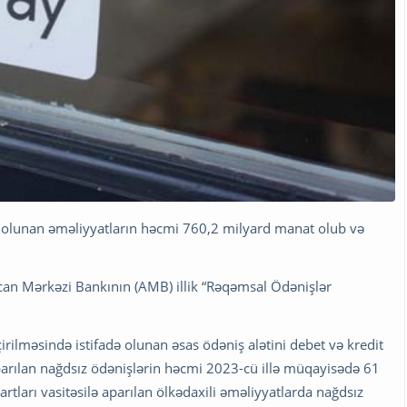
al olunan əməliyyatların həcmi 760,2 milyard manat olub və
an Mərkəzi Bankının (AMB) illik “Rəqəmsal Ödənişlər
ilməsində istifadə olunan əsas ödəniş alətini debet və kredit
 aparılan nağdsız ödənişlərin həcmi 2023-cü illə müqayisədə 61
tları vasitəsilə aparılan ölkədaxili əməliyyatlarda nağdsız