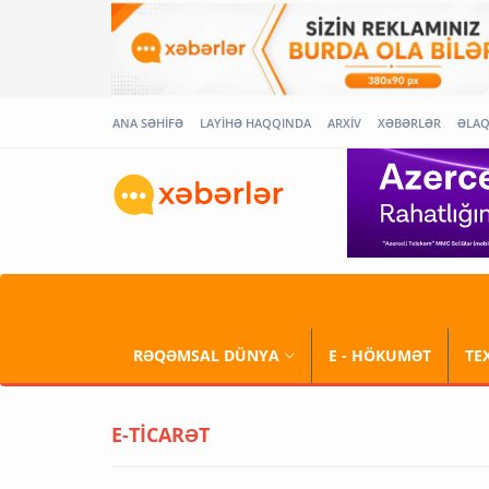
ANA SƏHİFƏ
LAYİHƏ HAQQINDA
ARXİV
XƏBƏRLƏR
ƏLA
RƏQƏMSAL DÜNYA
E - HÖKUMƏT
TE
E-TİCARƏT