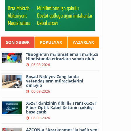
SON XƏBƏR
POPULYAR
YAZARLAR
“Google”un məlumat emalı mərkəzi
Hindistanda etirazlara səbəb olub
06-08-2026
Rəşad Nəbiyev Zəngilanda
vətəndaşların müraciətlərini
dinləyib
06-08-2026
Xəzər dənizinin dibi ilə Trans-Xəzər
Fiber-Optik Kabel Xəttinin çəkilişi
başa çatıb
06-08-2026
AZCON-a "Azərkosmos"la bağlı yeni