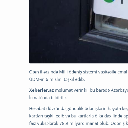
Ötən il ərzində Milli ödəniş sistemi vasitəsilə em
ÜDM-in 6 mislini təşkil edib.
Xeberler.az
məlumat verir ki, bu barədə Azərbayc
İcmalı”nda bildirilir.
Hesabat dövründə gündəlik ödənişlərin həyata keçir
kartları təşkil edib və bu kartlarla ölkə daxilində
faiz yüksələrək 78,9 milyard manat olub. Ödəniş kar