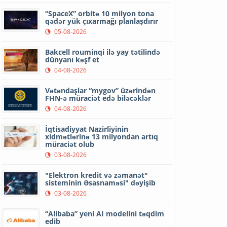
“SpaceX” orbitə 10 milyon tona
qədər yük çıxarmağı planlaşdırır
05-08-2026
Bakcell rouminqi ilə yay tətilində
dünyanı kəşf et
04-08-2026
Vətəndaşlar “mygov” üzərindən
FHN-ə müraciət edə biləcəklər
04-08-2026
İqtisadiyyat Nazirliyinin
xidmətlərinə 13 milyondan artıq
müraciət olub
03-08-2026
"Elektron kredit və zəmanət"
sisteminin Əsasnaməsi" dəyişib
03-08-2026
“Alibaba” yeni AI modelini təqdim
edib