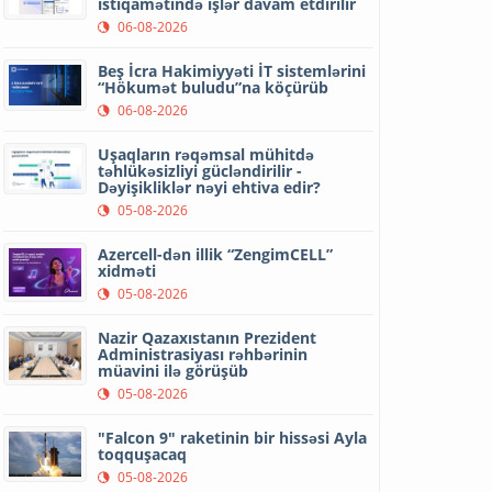
istiqamətində işlər davam etdirilir
06-08-2026
Beş İcra Hakimiyyəti İT sistemlərini
“Hökumət buludu”na köçürüb
06-08-2026
Uşaqların rəqəmsal mühitdə
təhlükəsizliyi gücləndirilir -
Dəyişikliklər nəyi ehtiva edir?
05-08-2026
Azercell-dən illik “ZengimCELL”
xidməti
05-08-2026
Nazir Qazaxıstanın Prezident
Administrasiyası rəhbərinin
müavini ilə görüşüb
05-08-2026
"Falcon 9" raketinin bir hissəsi Ayla
toqquşacaq
05-08-2026