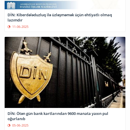
DİN: Kiberdələduzluq ilə üzləşməmək üçün ehtiyatlı olmaq
lazımdır
11-06-2025
DİN: Ötən gün bank kartlarından 9600 manata yaxın pul
oğurlanıb
05-06-2025