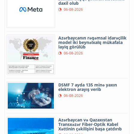
daxil olub
06-08-2026
Azərbaycanın rəqəmsal idarəçilik
model iki beynəlxalq mükafata
layiq görülüb
06-08-2026
DSMF 7 ayda 135 minə yaxın
elektron arayış verib
06-08-2026
Azərbaycan və Qazaxıstan
Transxəzər Fiber-Optik Kabel
Xəttinin çəkilişini başa çatdırıb