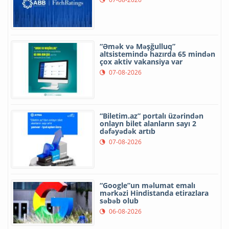
“Əmək və Məşğulluq”
altsistemində hazırda 65 mindən
çox aktiv vakansiya var
07-08-2026
“Biletim.az” portalı üzərindən
onlayn bilet alanların sayı 2
dəfəyədək artıb
07-08-2026
“Google”un məlumat emalı
mərkəzi Hindistanda etirazlara
səbəb olub
06-08-2026