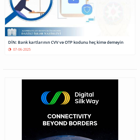
DİN: Bank kartlarının CVV və OTP kodunu heç kimə deməyin
07-06-2025