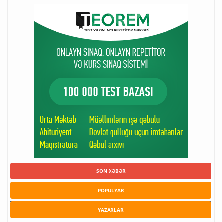
SON XƏBƏR
POPULYAR
YAZARLAR