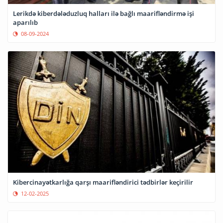
Lerikdə kiberdələduzluq halları ilə bağlı maarifləndirmə işi
aparılıb
08-09-2024
Kibercinayətkarlığa qarşı maarifləndirici tədbirlər keçirilir
12-02-2025