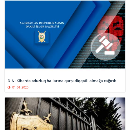
DİN: Kiberdələduzluq hallarına qarşı diqqətli olmağa çağırıb
01-01-2025