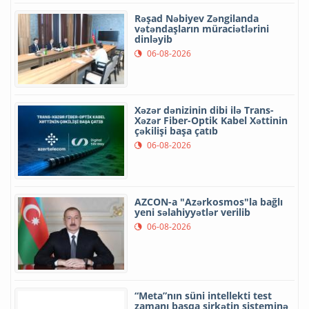
Rəşad Nəbiyev Zəngilanda
vətəndaşların müraciətlərini
dinləyib
06-08-2026
Xəzər dənizinin dibi ilə Trans-
Xəzər Fiber-Optik Kabel Xəttinin
çəkilişi başa çatıb
06-08-2026
AZCON-a "Azərkosmos"la bağlı
yeni səlahiyyətlər verilib
06-08-2026
“Meta”nın süni intellekti test
zamanı başqa şirkətin sisteminə