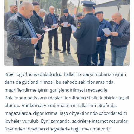
Kiber oğurluq və dələduzluq hallarına qarşı mübarizə işinin
daha da gücləndirilməsi, bu sahədə sakinlər arasında
maarifləndirmə işinin genişləndirilməsi məqsədilə
Balakəndə polis əməkdaşları tərəfindən silsilə tədbirlər təşkil
olunub. Bankomat və ödəmə terminallarının ətrafında,
mağazalarda, digər ictimai iaşə obyektlərində xəbərdaredici
lövhələr vurulub. Eyni zamanda, sakinlərə internet resursları
üzərindən törədilən cinayətlərlə bağlı məlumatverici