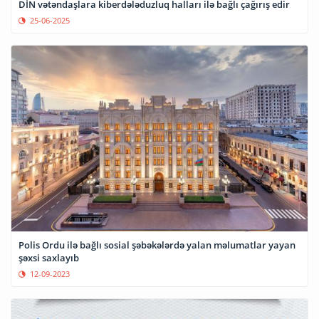
DİN vətəndaşlara kiberdələduzluq halları ilə bağlı çağırış edir
25-06-2025
Polis Ordu ilə bağlı sosial şəbəkələrdə yalan məlumatlar yayan
şəxsi saxlayıb
12-09-2023