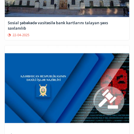
Sosial şəbəkədə vasitəsilə bank kartlarını talayan şəxs
saxlanılıb
22-04-2025