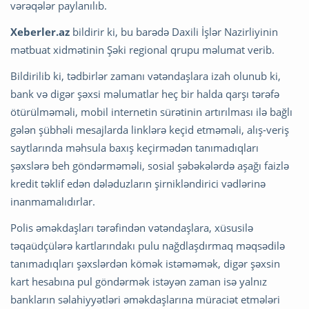
vərəqələr paylanılıb.
Xeberler.az
bildirir ki, bu barədə Daxili İşlər Nazirliyinin
mətbuat xidmətinin Şəki regional qrupu məlumat verib.
Bildirilib ki, tədbirlər zamanı vətəndaşlara izah olunub ki,
bank və digər şəxsi məlumatlar heç bir halda qarşı tərəfə
ötürülməməli, mobil internetin sürətinin artırılması ilə bağlı
gələn şübhəli mesajlarda linklərə keçid etməməli, alış-veriş
saytlarında məhsula baxış keçirmədən tanımadıqları
şəxslərə beh göndərməməli, sosial şəbəkələrdə aşağı faizlə
kredit təklif edən dələduzların şirnikləndirici vədlərinə
inanmamalıdırlar.
Polis əməkdaşları tərəfindən vətəndaşlara, xüsusilə
təqaüdçülərə kartlarındakı pulu nağdlaşdırmaq məqsədilə
tanımadıqları şəxslərdən kömək istəməmək, digər şəxsin
kart hesabına pul göndərmək istəyən zaman isə yalnız
bankların səlahiyyətləri əməkdaşlarına müraciət etmələri