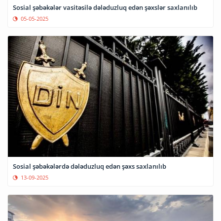
Sosial şəbəkələr vasitəsilə dələduzluq edən şəxslər saxlanılıb
05-05-2025
Sosial şəbəkələrdə dələduzluq edən şəxs saxlanılıb
13-09-2025