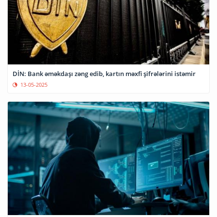
DİN: Bank əməkdaşı zəng edib, kartın məxfi şifrələrini istəmir
13-05-2025