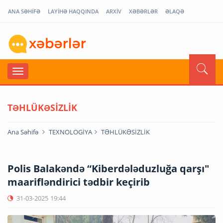
ANA SƏHİFƏ
LAYİHƏ HAQQINDA
ARXİV
XƏBƏRLƏR
ƏLAQƏ
TƏHLÜKƏSİZLİK
Ana Səhifə
TEXNOLOGİYA
TƏHLÜKƏSİZLİK
Polis Balakəndə “Kiberdələduzluğa qarşı"
maarifləndirici tədbir keçirib
31-03-2025
19:44