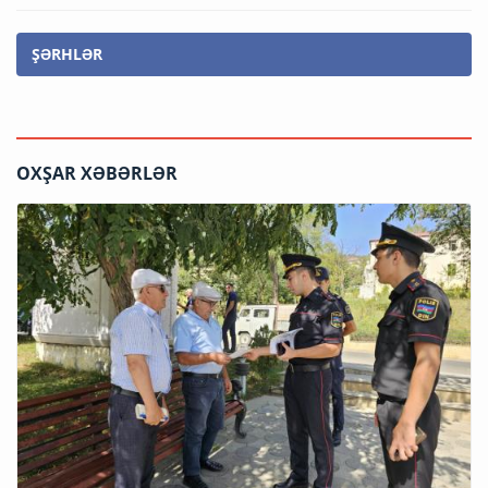
ŞƏRHLƏR
OXŞAR XƏBƏRLƏR