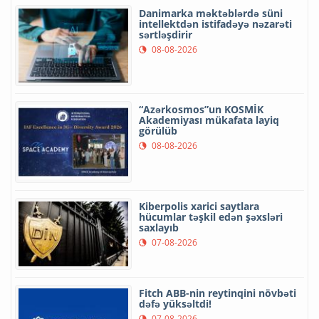
Danimarka məktəblərdə süni
intellektdən istifadəyə nəzarəti
sərtləşdirir
08-08-2026
“Azərkosmos”un KOSMİK
Akademiyası mükafata layiq
görülüb
08-08-2026
Kiberpolis xarici saytlara
hücumlar təşkil edən şəxsləri
saxlayıb
07-08-2026
Fitch ABB-nin reytinqini növbəti
dəfə yüksəltdi!
07-08-2026