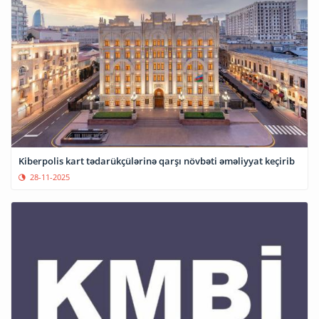
Kiberpolis kart tədarükçülərinə qarşı növbəti əməliyyat keçirib
28-11-2025