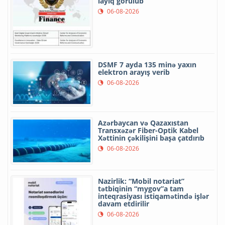
layiq görülüb
06-08-2026
DSMF 7 ayda 135 minə yaxın
elektron arayış verib
06-08-2026
Azərbaycan və Qazaxıstan
Transxəzər Fiber-Optik Kabel
Xəttinin çəkilişini başa çatdırıb
06-08-2026
Nazirlik: “Mobil notariat”
tətbiqinin “mygov”a tam
inteqrasiyası istiqamətində işlər
davam etdirilir
06-08-2026