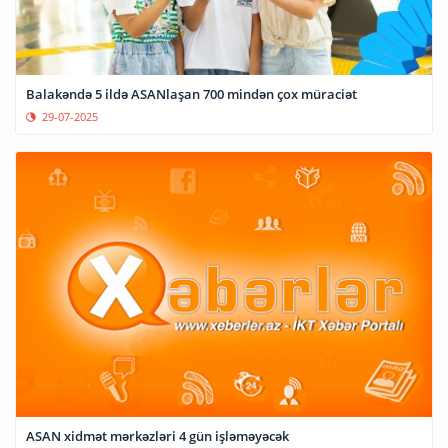
Balakəndə 5 ildə ASANlaşan 700 mindən çox müraciət
29-07-2025
ASAN xidmət mərkəzləri 4 gün işləməyəcək