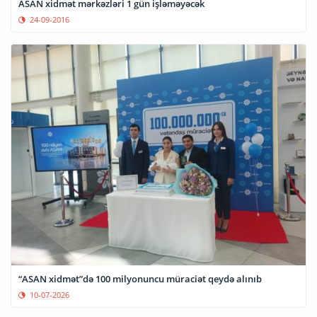
ASAN xidmət mərkəzləri 1 gün işləməyəcək
24-09-2016
“ASAN xidmət”də 100 milyonuncu müraciət qeydə alınıb
10-07-2026