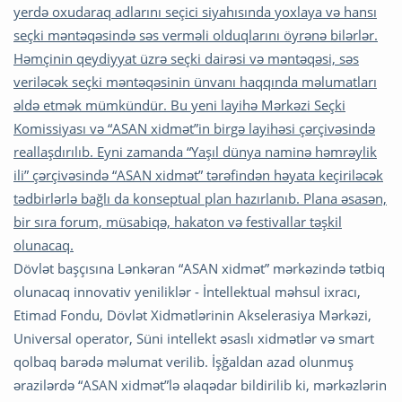
yerdə oxudaraq adlarını seçici siyahısında yoxlaya və hansı
seçki məntəqəsində səs verməli olduqlarını öyrənə bilərlər.
Həmçinin qeydiyyat üzrə seçki dairəsi və məntəqəsi, səs
veriləcək seçki məntəqəsinin ünvanı haqqında məlumatları
əldə etmək mümkündür. Bu yeni layihə Mərkəzi Seçki
Komissiyası və “ASAN xidmət”in birgə layihəsi çərçivəsində
reallaşdırılıb. Eyni zamanda “Yaşıl dünya naminə həmrəylik
ili” çərçivəsində “ASAN xidmət” tərəfindən həyata keçiriləcək
tədbirlərlə bağlı da konseptual plan hazırlanıb. Plana əsasən,
bir sıra forum, müsabiqə, hakaton və festivallar təşkil
olunacaq.
Dövlət başçısına Lənkəran “ASAN xidmət” mərkəzində tətbiq
olunacaq innovativ yeniliklər - İntellektual məhsul ixracı,
Etimad Fondu, Dövlət Xidmətlərinin Akselerasiya Mərkəzi,
Universal operator, Süni intellekt əsaslı xidmətlər və smart
qolbaq barədə məlumat verilib. İşğaldan azad olunmuş
ərazilərdə “ASAN xidmət”lə əlaqədar bildirilib ki, mərkəzlərin