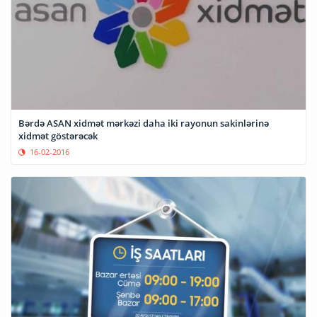
Bərdə ASAN xidmət mərkəzi daha iki rayonun sakinlərinə
xidmət göstərəcək
16-02-2016