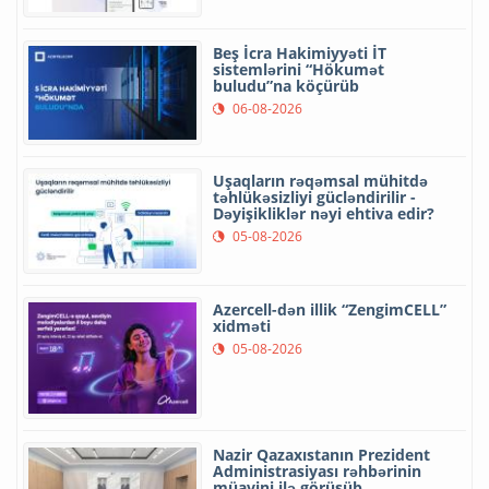
Beş İcra Hakimiyyəti İT
sistemlərini “Hökumət
buludu”na köçürüb
06-08-2026
Uşaqların rəqəmsal mühitdə
təhlükəsizliyi gücləndirilir -
Dəyişikliklər nəyi ehtiva edir?
05-08-2026
Azercell-dən illik “ZengimCELL”
xidməti
05-08-2026
Nazir Qazaxıstanın Prezident
Administrasiyası rəhbərinin
müavini ilə görüşüb