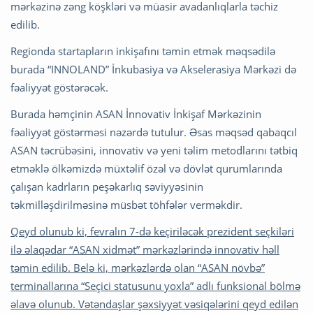
mərkəzinə zəng köşkləri və müasir avadanlıqlarla təchiz
edilib.
Regionda startapların inkişafını təmin etmək məqsədilə
burada “INNOLAND” İnkubasiya və Akselerasiya Mərkəzi də
fəaliyyət göstərəcək.
Burada həmçinin ASAN İnnovativ İnkişaf Mərkəzinin
fəaliyyət göstərməsi nəzərdə tutulur. Əsas məqsəd qabaqcıl
ASAN təcrübəsini, innovativ və yeni təlim metodlarını tətbiq
etməklə ölkəmizdə müxtəlif özəl və dövlət qurumlarında
çalışan kadrların peşəkarlıq səviyyəsinin
təkmilləşdirilməsinə müsbət töhfələr verməkdir.
Qeyd olunub ki, fevralın 7-də keçiriləcək prezident seçkiləri
ilə əlaqədar “ASAN xidmət” mərkəzlərində innovativ həll
təmin edilib. Belə ki, mərkəzlərdə olan “ASAN növbə”
terminallarına “Seçici statusunu yoxla” adlı funksional bölmə
əlavə olunub. Vətəndaşlar şəxsiyyət vəsiqələrini qeyd edilən