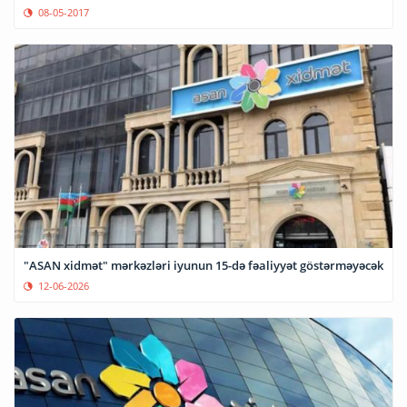
08-05-2017
"ASAN xidmət" mərkəzləri iyunun 15-də fəaliyyət göstərməyəcək
12-06-2026