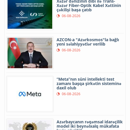
Xəzər dənizinin dibi ilə Trans-
Xəzər Fiber-Optik Kabel Xəttinin
çəkilişi başa çatıb
06-08-2026
AZCON-a "Azərkosmos"la bağlı
yeni səlahiyyətlər verilib
06-08-2026
“Meta”nın süni intellekti test
zamanı başqa şirkətin sisteminə
daxil olub
06-08-2026
Azərbaycanın rəqəmsal idarəçilik
model iki beynəlxalq mükafata