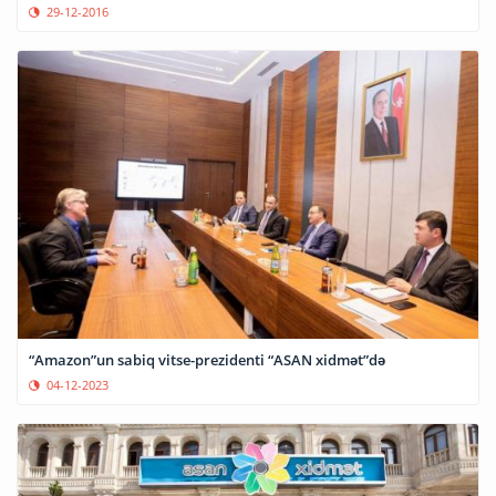
29-12-2016
“Amazon”un sabiq vitse-prezidenti “ASAN xidmət”də
04-12-2023