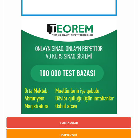
SON XƏBƏR
POPULYAR