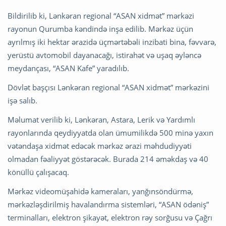
Bildirilib ki, Lənkəran regional “ASAN xidmət” mərkəzi
rayonun Qurumba kəndində inşa edilib. Mərkəz üçün
ayrılmış iki hektar ərazidə üçmərtəbəli inzibati bina, fəvvarə,
yerüstü avtomobil dayanacağı, istirahət və uşaq əyləncə
meydançası, “ASAN Kafe” yaradılıb.
Dövlət başçısı Lənkəran regional “ASAN xidmət” mərkəzini
işə salıb.
Məlumat verilib ki, Lənkəran, Astara, Lerik və Yardımlı
rayonlarında qeydiyyatda olan ümumilikdə 500 minə yaxın
vətəndaşa xidmət edəcək mərkəz ərazi məhdudiyyəti
olmadan fəaliyyət göstərəcək. Burada 214 əməkdaş və 40
könüllü çalışacaq.
Mərkəz videomüşahidə kameraları, yanğınsöndürmə,
mərkəzləşdirilmiş havalandırma sistemləri, “ASAN ödəniş”
terminalları, elektron şikayət, elektron rəy sorğusu və Çağrı