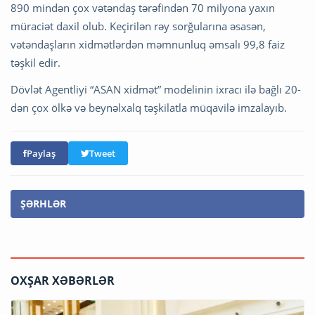
890 mindən çox vətəndaş tərəfindən 70 milyona yaxın
müraciət daxil olub. Keçirilən rəy sorğularına əsasən,
vətəndaşların xidmətlərdən məmnunluq əmsalı 99,8 faiz
təşkil edir.
Dövlət Agentliyi “ASAN xidmət” modelinin ixracı ilə bağlı 20-
dən çox ölkə və beynəlxalq təşkilatla müqavilə imzalayıb.
Paylaş
Tweet
ŞƏRHLƏR
OXŞAR XƏBƏRLƏR