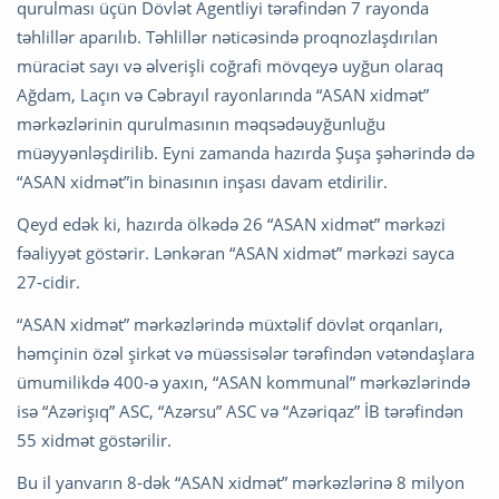
qurulması üçün Dövlət Agentliyi tərəfindən 7 rayonda
təhlillər aparılıb. Təhlillər nəticəsində proqnozlaşdırılan
müraciət sayı və əlverişli coğrafi mövqeyə uyğun olaraq
Ağdam, Laçın və Cəbrayıl rayonlarında “ASAN xidmət”
mərkəzlərinin qurulmasının məqsədəuyğunluğu
müəyyənləşdirilib. Eyni zamanda hazırda Şuşa şəhərində də
“ASAN xidmət”in binasının inşası davam etdirilir.
Qeyd edək ki, hazırda ölkədə 26 “ASAN xidmət” mərkəzi
fəaliyyət göstərir. Lənkəran “ASAN xidmət” mərkəzi sayca
27-cidir.
“ASAN xidmət” mərkəzlərində müxtəlif dövlət orqanları,
həmçinin özəl şirkət və müəssisələr tərəfindən vətəndaşlara
ümumilikdə 400-ə yaxın, “ASAN kommunal” mərkəzlərində
isə “Azərişıq” ASC, “Azərsu” ASC və “Azəriqaz” İB tərəfindən
55 xidmət göstərilir.
Bu il yanvarın 8-dək “ASAN xidmət” mərkəzlərinə 8 milyon