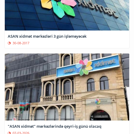
ASAN xidmət mərkəzləri 3 gün işləməyəcək
30-08-2017
"ASAN xidmət" mərkəzlərində qeyri-iş günü olacaq
07-03-2026