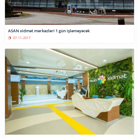
ASAN xidmət mərkəzləri 1 gün işləməyəcək
07-11-2017