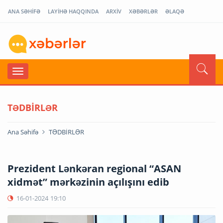
ANA SƏHİFƏ
LAYİHƏ HAQQINDA
ARXİV
XƏBƏRLƏR
ƏLAQƏ
TƏDBİRLƏR
Ana Səhifə
TƏDBİRLƏR
Prezident Lənkəran regional “ASAN
xidmət” mərkəzinin açılışını edib
16-01-2024
19:10