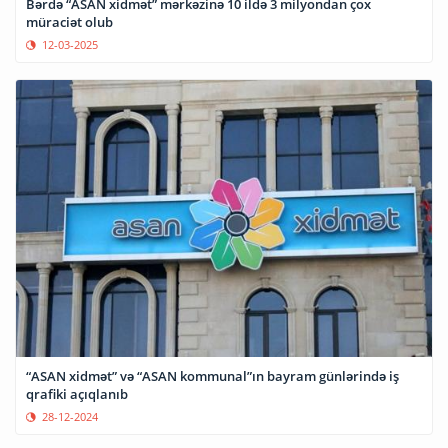
Bərdə “ASAN xidmət” mərkəzinə 10 ildə 3 milyondan çox
müraciət olub
12-03-2025
“ASAN xidmət” və “ASAN kommunal”ın bayram günlərində iş
qrafiki açıqlanıb
28-12-2024