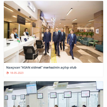
Naxçıvan “ASAN xidmət” mərkəzinin açılışı olub
18-05-2023