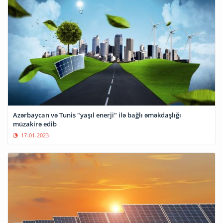
Azərbaycan və Tunis "yaşıl enerji" ilə bağlı əməkdaşlığı
müzakirə edib
17-01-2023