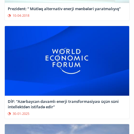
Prezident: “ Mütləq alternativ enerji mənbələri yaratmalıyıq”
10-04-2018
DİF: “Azərbaycan davamlı enerji transformasiyası üçün süni
intellektdən istifadə edir”
30-01-2025