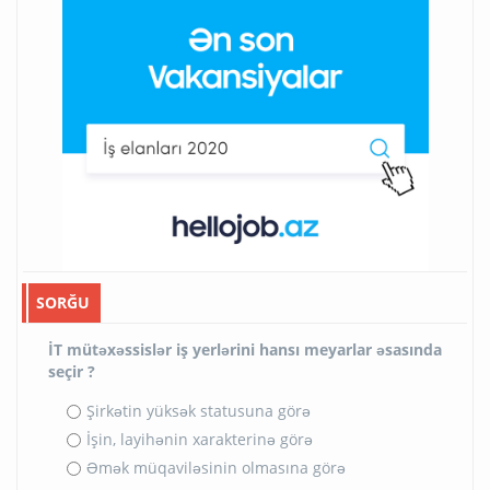
SORĞU
İT mütəxəssislər iş yerlərini hansı meyarlar əsasında
seçir ?
Şirkətin yüksək statusuna görə
İşin, layihənin xarakterinə görə
Əmək müqaviləsinin olmasına görə