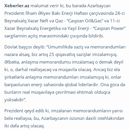
Xeberler.az
məlumat verir ki, bu barədə Azərbaycan
Prezidenti İlham Əliyev Bakı Enerji Həftəsi çərçivəsində 28-ci
Beynəlxalq Xəzər Neft və Qaz - “Caspian Oil&Gas” və 11-ci
Xəzər Beynəlxalq Energetika və Yaşıl Enerji - “Caspian Power”
sərgilərinin açılış mərasimindəki çıxışında bildirib.
Dövlət başçısı deyib: “Ümumilikdə saziş və memorandumları
nəzərə alsaq, biz artıq 25 qiqavatlıq sazişlər imzalamışıq.
Əlbəttə, anlaşma memorandumu imzalamaq o demək deyil
ki, o, dərhal reallaşacaq və müqavilə olacaq. Ancaq biz elə
şirkətlərlə anlaşma memorandumları imzalamışıq ki, onlar
bərpaolunan enerji sahəsində qlobal liderlərdir. Ona görə də
bunların real müqaviləyə çevrilməsi ehtimalı olduqca
yüksəkdir”.
Prezident qeyd edib ki, imzalanan memorandumların yarısı
belə reallaşsa, bu, Azərbaycanın özünün daxili istehlakından
iki dəfə artıq olacaq.