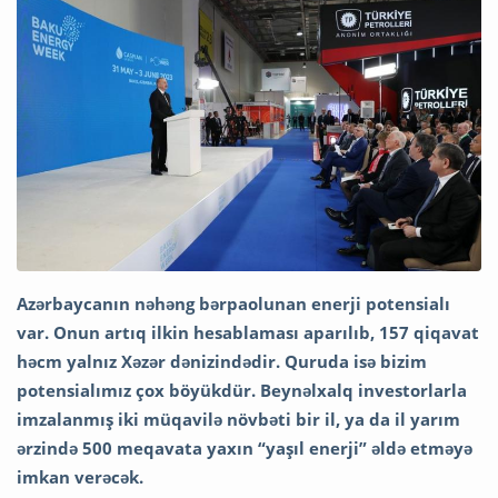
Azərbaycanın nəhəng bərpaolunan enerji potensialı
var. Onun artıq ilkin hesablaması aparılıb, 157 qiqavat
həcm yalnız Xəzər dənizindədir. Quruda isə bizim
potensialımız çox böyükdür. Beynəlxalq investorlarla
imzalanmış iki müqavilə növbəti bir il, ya da il yarım
ərzində 500 meqavata yaxın “yaşıl enerji” əldə etməyə
imkan verəcək.