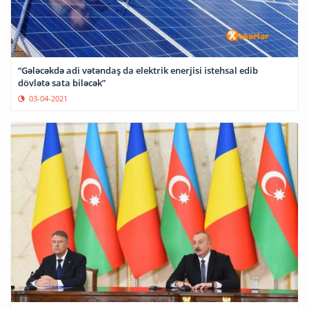
“Gələcəkdə adi vətəndaş da elektrik enerjisi istehsal edib
dövlətə sata biləcək”
03-04-2021