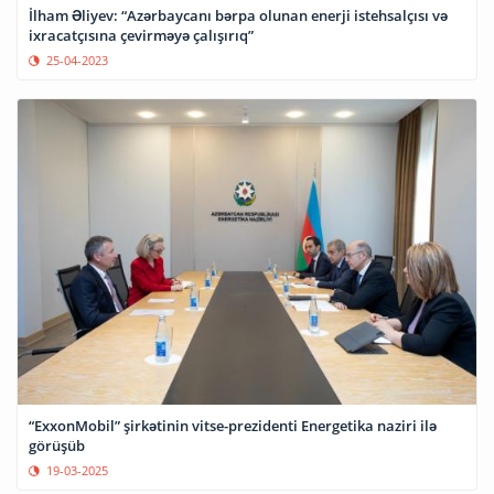
İlham Əliyev: “Azərbaycanı bərpa olunan enerji istehsalçısı və
ixracatçısına çevirməyə çalışırıq”
25-04-2023
“ExxonMobil” şirkətinin vitse-prezidenti Energetika naziri ilə
görüşüb
19-03-2025