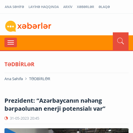
ANA SƏHİFƏ
LAYİHƏ HAQQINDA
ARXİV
XƏBƏRLƏR
ƏLAQƏ
TƏDBİRLƏR
Ana Səhifə
TƏDBİRLƏR
Prezident: “Azərbaycanın nəhəng
bərpaolunan enerji potensialı var”
31-05-2023
20:45