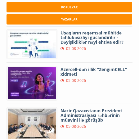
POPULYAR
YAZARLAR
Uşaqların rəqəmsal mühitdə
təhlükəsizliyi gücləndirilir -
Dəyişikliklər nəyi ehtiva edir?
05-08-2026
Azercell-dən illik “ZengimCELL”
xidməti
05-08-2026
Nazir Qazaxıstanın Prezident
Administrasiyası rəhbərinin
müavini ilə görüşüb
05-08-2026