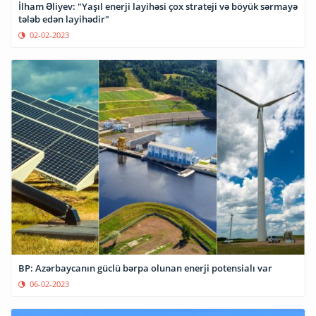
İlham Əliyev: "Yaşıl enerji layihəsi çox strateji və böyük sərmayə
tələb edən layihədir"
02-02-2023
BP: Azərbaycanın güclü bərpa olunan enerji potensialı var
06-02-2023