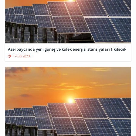
Azərbaycanda yeni günəş və külək enerjisi stansiyaları tikiləcək
17-03-2023