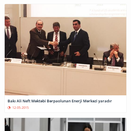
Bakı Ali Neft Məktəbi Bərpaolunan Enerji Mərkəzi yaradır
12-05-2015