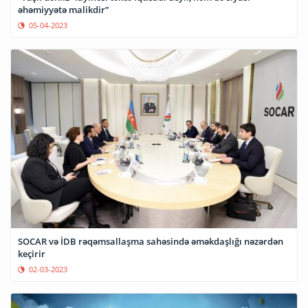
əhəmiyyətə malikdir”
05-04-2023
SOCAR və İDB rəqəmsallaşma sahəsində əməkdaşlığı nəzərdən
keçirir
02-03-2023