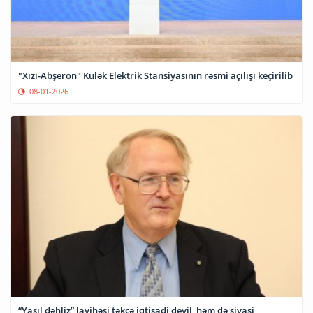
"Xızı-Abşeron" Külək Elektrik Stansiyasının rəsmi açılışı keçirilib
08-01-2026
“Yaşıl dəhliz” layihəsi təkcə iqtisadi deyil, həm də siyasi