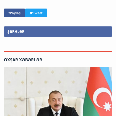
Paylaş
Tweet
ŞƏRHLƏR
OXŞAR XƏBƏRLƏR