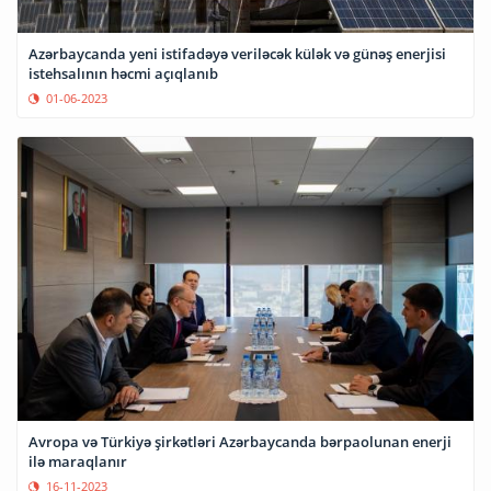
Azərbaycanda yeni istifadəyə veriləcək külək və günəş enerjisi
istehsalının həcmi açıqlanıb
01-06-2023
Avropa və Türkiyə şirkətləri Azərbaycanda bərpaolunan enerji
ilə maraqlanır
16-11-2023