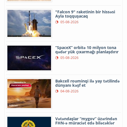
"Falcon 9" raketinin bir hissəsi
Ayla toqquşacaq
05-08-2026
“SpaceX” orbitə 10 milyon tona
qədər yük çıxarmağı planlaşdırır
05-08-2026
Bakcell rouminqi ilə yay tətilində
dünyanı kəşf et
04-08-2026
Vətəndaşlar “mygov” üzərindən
FHN-ə müraciət edə biləcəklər