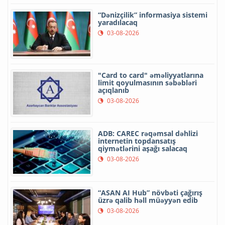
“Dənizçilik” informasiya sistemi
yaradılacaq
03-08-2026
"Card to card" əməliyyatlarına
limit qoyulmasının səbəbləri
açıqlanıb
03-08-2026
ADB: CAREC rəqəmsal dəhlizi
internetin topdansatış
qiymətlərini aşağı salacaq
03-08-2026
“ASAN AI Hub” növbəti çağırış
üzrə qalib həll müəyyən edib
03-08-2026