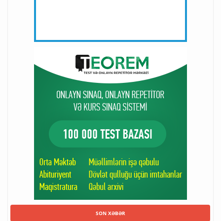
SON XƏBƏR