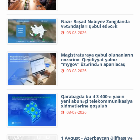
Nazir Rəşad Nəbiyev Zəngilanda
vətəndaşları qəbul edəcək
03-08-2026
Magistraturaya qəbul olunanların
nəzərinə: Qeydiyyat yalnız
“mygov” üzərindən aparılacaq
03-08-2026
Qarabağda bu il 3 400-ə yaxın
yeni abunəçi telekommunikasiya
xidmətlərinə qoşulub
03-08-2026
1 Avqust - Azərbaycan Əlifbası və