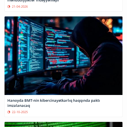
21-04-2026
Hanoyda BMT-nin kibercinayətkarlıq haqqında paktı
imzalanacaq
22-10-2025