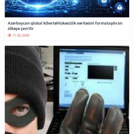
Azərbaycan qlobal kibertəhlükəsizlik xəritəsini formalaşdıran
ölkəyə çevrilir
11-02-2026