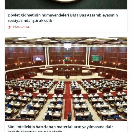
Dövlət Xidmətinin nümayəndələri BMT Baş Assambleyasının
sessiyasında iştirak edib
13-02-2024
Süni intellektlə hazırlanan materialların yayılmasına dair
məhdudiyyətlər müəyyənləşir