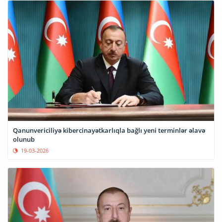
Qanunvericiliyə kibercinayətkarlıqla bağlı yeni terminlər əlavə
olunub
19-03-2026