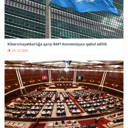
Kibercinayətkarlığa qarşı BMT Konvensiyası qəbul edilib
25-12-2024