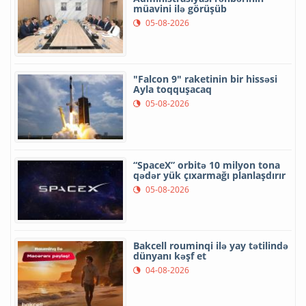
müavini ilə görüşüb
05-08-2026
"Falcon 9" raketinin bir hissəsi
Ayla toqquşacaq
05-08-2026
“SpaceX” orbitə 10 milyon tona
qədər yük çıxarmağı planlaşdırır
05-08-2026
Bakcell rouminqi ilə yay tətilində
dünyanı kəşf et
04-08-2026