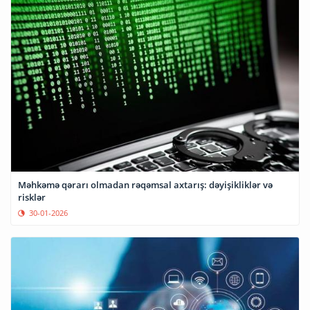
Məhkəmə qərarı olmadan rəqəmsal axtarış: dəyişikliklər və
risklər
30-01-2026