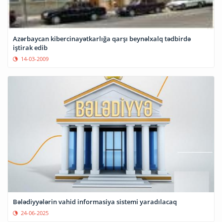
Azərbaycan kibercinayətkarlığa qarşı beynəlxalq tədbirdə
iştirak edib
14-03-2009
Bələdiyyələrin vahid informasiya sistemi yaradılacaq
24-06-2025