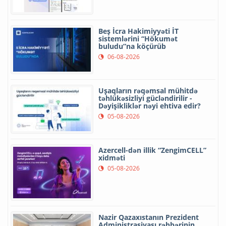
Beş İcra Hakimiyyəti İT
sistemlərini “Hökumət
buludu”na köçürüb
06-08-2026
Uşaqların rəqəmsal mühitdə
təhlükəsizliyi gücləndirilir -
Dəyişikliklər nəyi ehtiva edir?
05-08-2026
Azercell-dən illik “ZengimCELL”
xidməti
05-08-2026
Nazir Qazaxıstanın Prezident
Administrasiyası rəhbərinin