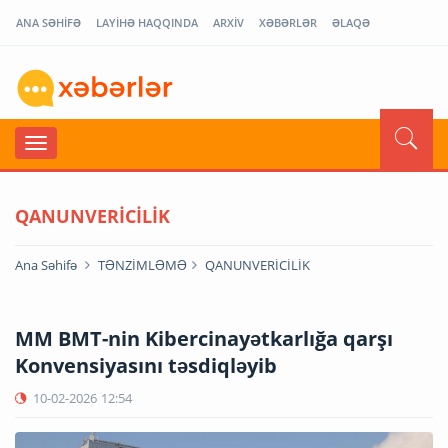
ANA SƏHİFƏ
LAYİHƏ HAQQINDA
ARXİV
XƏBƏRLƏR
ƏLAQƏ
QANUNVERİCİLİK
Ana Səhifə
TƏNZİMLƏMƏ
QANUNVERİCİLİK
MM BMT-nin Kibercinayətkarlığa qarşı
Konvensiyasını təsdiqləyib
10-02-2026
12:54