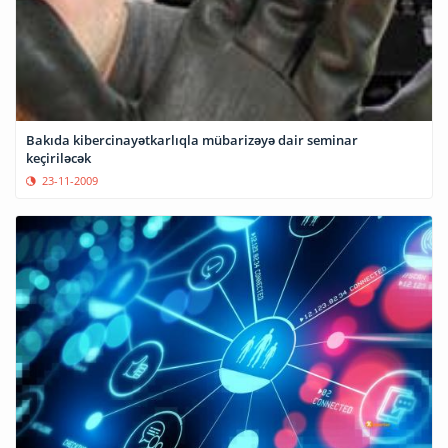
Bakıda kibercinayətkarlıqla mübarizəyə dair seminar
keçiriləcək
23-11-2009