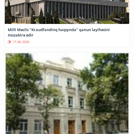
Milli Məclis "Kraudfandinq haqqında" qanun layihəsini
müzakirə edir
17-06-2026