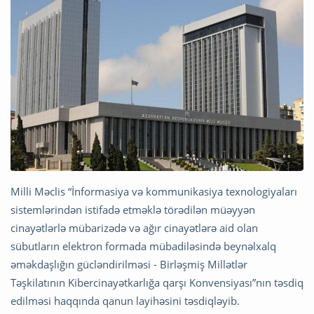
Milli Məclis “İnformasiya və kommunikasiya texnologiyaları
sistemlərindən istifadə etməklə törədilən müəyyən
cinayətlərlə mübarizədə və ağır cinayətlərə aid olan
sübutların elektron formada mübadiləsində beynəlxalq
əməkdaşlığın gücləndirilməsi - Birləşmiş Millətlər
Təşkilatının Kibercinayətkarlığa qarşı Konvensiyası”nın təsdiq
edilməsi haqqında qanun layihəsini təsdiqləyib.