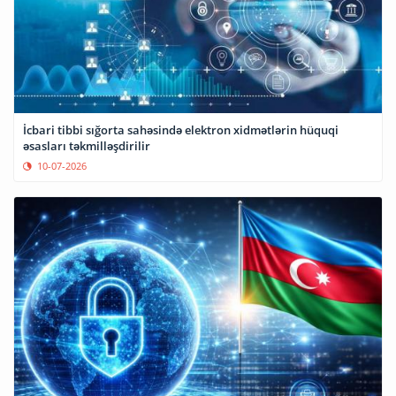
İcbari tibbi sığorta sahəsində elektron xidmətlərin hüquqi
əsasları təkmilləşdirilir
10-07-2026