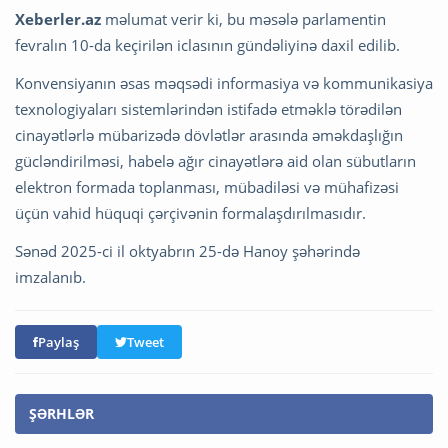
Xeberler.az
məlumat verir ki, bu məsələ parlamentin
fevralın 10-da keçirilən iclasının gündəliyinə daxil edilib.
Konvensiyanın əsas məqsədi informasiya və kommunikasiya
texnologiyaları sistemlərindən istifadə etməklə törədilən
cinayətlərlə mübarizədə dövlətlər arasında əməkdaşlığın
gücləndirilməsi, habelə ağır cinayətlərə aid olan sübutların
elektron formada toplanması, mübadiləsi və mühafizəsi
üçün vahid hüquqi çərçivənin formalaşdırılmasıdır.
Sənəd 2025-ci il oktyabrın 25-də Hanoy şəhərində
imzalanıb.
Paylaş
Tweet
ŞƏRHLƏR