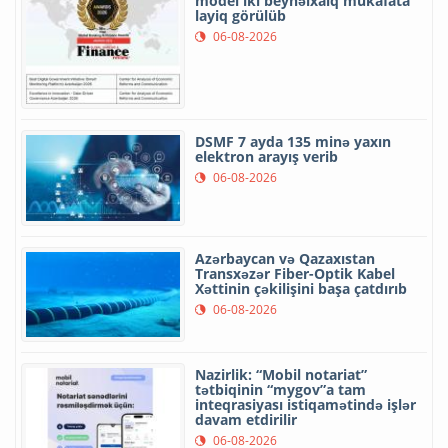
model iki beynəlxalq mükafata
layiq görülüb
06-08-2026
DSMF 7 ayda 135 minə yaxın
elektron arayış verib
06-08-2026
Azərbaycan və Qazaxıstan
Transxəzər Fiber-Optik Kabel
Xəttinin çəkilişini başa çatdırıb
06-08-2026
Nazirlik: “Mobil notariat”
tətbiqinin “mygov”a tam
inteqrasiyası istiqamətində işlər
davam etdirilir
06-08-2026