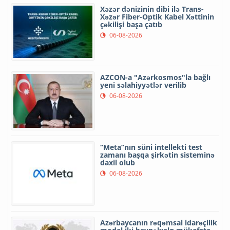
Xəzər dənizinin dibi ilə Trans-
Xəzər Fiber-Optik Kabel Xəttinin
çəkilişi başa çatıb
06-08-2026
AZCON-a "Azərkosmos"la bağlı
yeni səlahiyyətlər verilib
06-08-2026
“Meta”nın süni intellekti test
zamanı başqa şirkətin sisteminə
daxil olub
06-08-2026
Azərbaycanın rəqəmsal idarəçilik