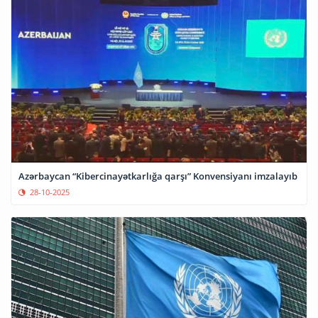
Azərbaycan “Kibercinayətkarlığa qarşı” Konvensiyanı imzalayıb
28-10-2025