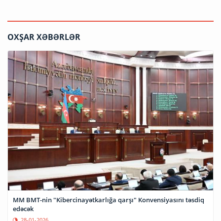
OXŞAR XƏBƏRLƏR
MM BMT-nin "Kibercinayətkarlığa qarşı" Konvensiyasını təsdiq
edəcək
28-01-2026