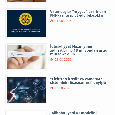
Vətəndaşlar “mygov” üzərindən
FHN-ə müraciət edə biləcəklər
04-08-2026
İqtisadiyyat Nazirliyinin
xidmətlərinə 13 milyondan artıq
müraciət olub
03-08-2026
"Elektron kredit və zəmanət"
sisteminin Əsasnaməsi" dəyişib
03-08-2026
“Alibaba” yeni AI modelini