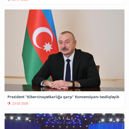
Prezident "Kibercinayətkarlığa qarşı" Konvensiyanı təsdiqləyib
23-02-2026