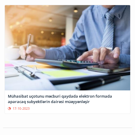
Mühasibat uçotunu məcburi qaydada elektron formada
aparacaq subyektlərin dairəsi müəyyənləşir
17-10-2023