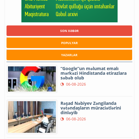
SON XƏBƏR
POPULYAR
YAZARLAR
“Google”un məlumat emalı
mərkəzi Hindistanda etirazlara
səbəb olub
06-08-2026
Rəşad Nəbiyev Zəngilanda
vətəndaşların müraciətlərini
dinləyib
06-08-2026