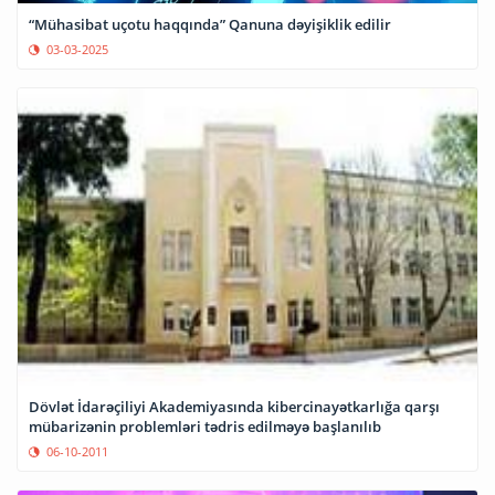
“Mühasibat uçotu haqqında” Qanuna dəyişiklik edilir
03-03-2025
Dövlət İdarəçiliyi Akademiyasında kibercinayətkarlığa qarşı
mübarizənin problemləri tədris edilməyə başlanılıb
06-10-2011