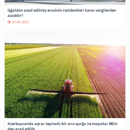
İşğaldan azad edilmiş ərazinin rezidentləri hansı vergilərdən
azaddır?
01-05-2023
Azərbaycanda aqrar təyinatlı bir sıra qurğu və maşınlar ƏDV-
dən azad edilib