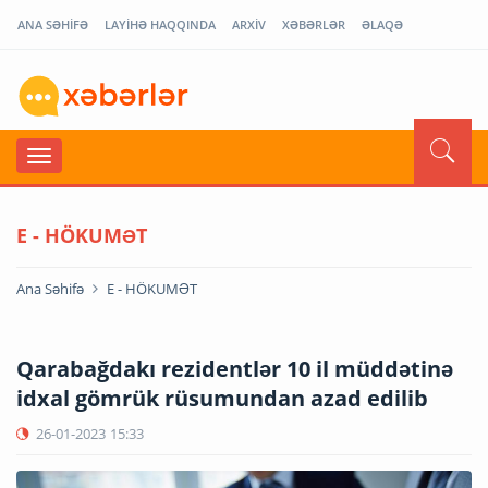
ANA SƏHİFƏ
LAYİHƏ HAQQINDA
ARXİV
XƏBƏRLƏR
ƏLAQƏ
E - HÖKUMƏT
Ana Səhifə
E - HÖKUMƏT
Qarabağdakı rezidentlər 10 il müddətinə
idxal gömrük rüsumundan azad edilib
26-01-2023
15:33