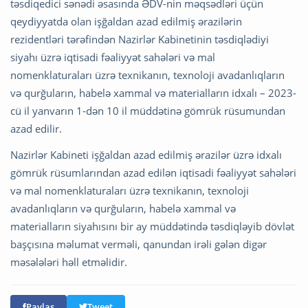
təsdiqedici sənədi əsasında ƏDV-nin məqsədləri üçün
qeydiyyatda olan işğaldan azad edilmiş ərazilərin
rezidentləri tərəfindən Nazirlər Kabinetinin təsdiqlədiyi
siyahı üzrə iqtisadi fəaliyyət sahələri və mal
nomenklaturaları üzrə texnikanın, texnoloji avadanlıqların
və qurğuların, habelə xammal və materialların idxalı – 2023-
cü il yanvarın 1-dən 10 il müddətinə gömrük rüsumundan
azad edilir.
Nazirlər Kabineti işğaldan azad edilmiş ərazilər üzrə idxalı
gömrük rüsumlarından azad edilən iqtisadi fəaliyyət sahələri
və mal nomenklaturaları üzrə texnikanın, texnoloji
avadanlıqların və qurğuların, habelə xammal və
materialların siyahısını bir ay müddətində təsdiqləyib dövlət
başçısına məlumat verməli, qanundan irəli gələn digər
məsələləri həll etməlidir.
Paylaş
Tweet