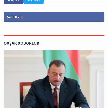
ŞƏRHLƏR
OXŞAR XƏBƏRLƏR