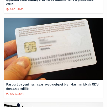
edildi
09-01-2023
Pasport və yeni nəsil şəxsiyyət vəsiqəsi blanklarının idxalı ƏDV-
dən azad edilib
08-06-2023