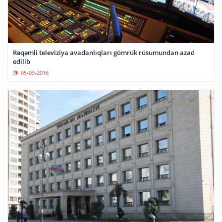
Rəqəmli televiziya avadanlıqları gömrük rüsumundan azad
edilib
05-09-2016