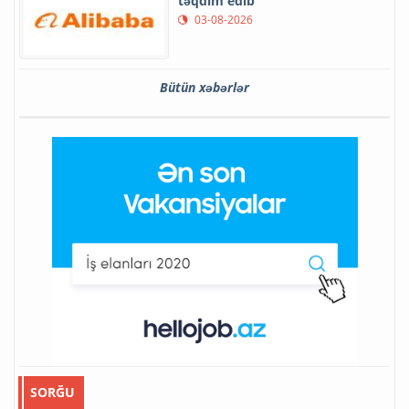
təqdim edib
03-08-2026
Bütün xəbərlər
SORĞU