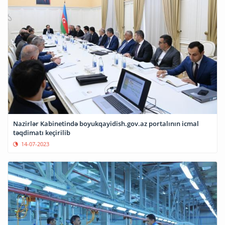
Nazirlər Kabinetində boyukqayidish.gov.az portalının icmal
təqdimatı keçirilib
14-07-2023