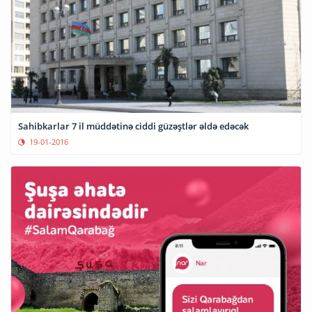
Sahibkarlar 7 il müddətinə ciddi güzəştlər əldə edəcək
19-01-2016