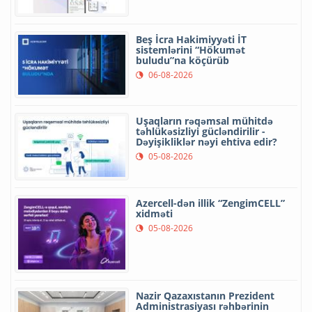
Beş İcra Hakimiyyəti İT
sistemlərini “Hökumət
buludu”na köçürüb
06-08-2026
Uşaqların rəqəmsal mühitdə
təhlükəsizliyi gücləndirilir -
Dəyişikliklər nəyi ehtiva edir?
05-08-2026
Azercell-dən illik “ZengimCELL”
xidməti
05-08-2026
Nazir Qazaxıstanın Prezident
Administrasiyası rəhbərinin