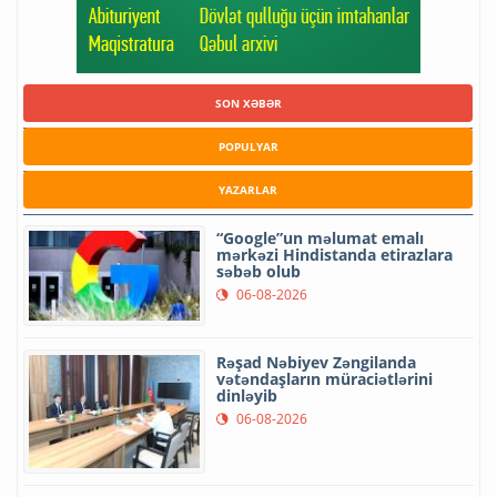
SON XƏBƏR
POPULYAR
YAZARLAR
“Google”un məlumat emalı
mərkəzi Hindistanda etirazlara
səbəb olub
06-08-2026
Rəşad Nəbiyev Zəngilanda
vətəndaşların müraciətlərini
dinləyib
06-08-2026