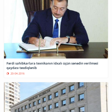
Fərdi sahibkarlara texnikanın idxalı üçün sənədin verilməsi
qaydası təsdiqlənib
20-04-2016