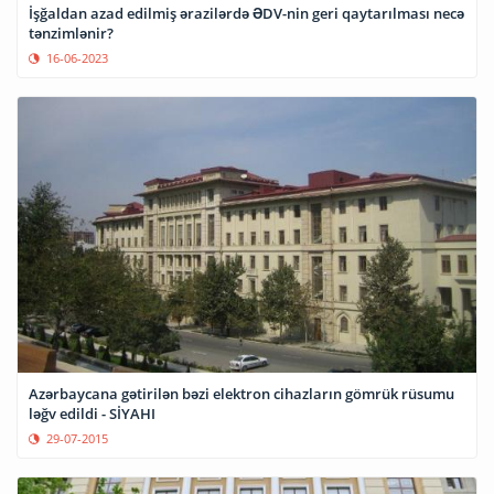
İşğaldan azad edilmiş ərazilərdə ƏDV-nin geri qaytarılması necə
tənzimlənir?
16-06-2023
Azərbaycana gətirilən bəzi elektron cihazların gömrük rüsumu
ləğv edildi - SİYAHI
29-07-2015