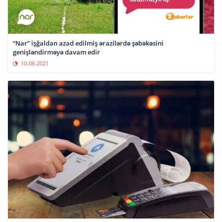
“Nar” işğaldan azad edilmiş ərazilərdə şəbəkəsini
genişləndirməyə davam edir
10-06-2021