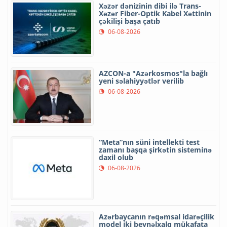
Xəzər dənizinin dibi ilə Trans-
Xəzər Fiber-Optik Kabel Xəttinin
çəkilişi başa çatıb
06-08-2026
AZCON-a "Azərkosmos"la bağlı
yeni səlahiyyətlər verilib
06-08-2026
“Meta”nın süni intellekti test
zamanı başqa şirkətin sisteminə
daxil olub
06-08-2026
Azərbaycanın rəqəmsal idarəçilik
model iki beynəlxalq mükafata