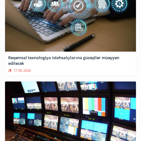
Rəqəmsal texnologiya istehsalçılarına güzəştlər müəyyən
ediləcək
17-06-2026