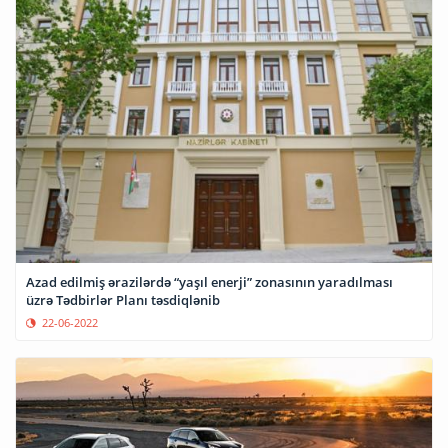
Azad edilmiş ərazilərdə “yaşıl enerji” zonasının yaradılması
üzrə Tədbirlər Planı təsdiqlənib
22-06-2022