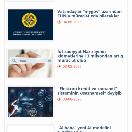
Vətəndaşlar “mygov” üzərindən
FHN-ə müraciət edə biləcəklər
04-08-2026
İqtisadiyyat Nazirliyinin
xidmətlərinə 13 milyondan artıq
müraciət olub
03-08-2026
"Elektron kredit və zəmanət"
sisteminin Əsasnaməsi" dəyişib
03-08-2026
“Alibaba” yeni AI modelini