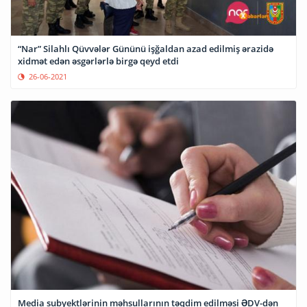
“Nar” Silahlı Qüvvələr Gününü işğaldan azad edilmiş ərazidə
xidmət edən əsgərlərlə birgə qeyd etdi
26-06-2021
Media subyektlərinin məhsullarının təqdim edilməsi ƏDV-dən