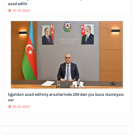
azad edilir
07-03-2023
İşğaldan azad edilmiş ərazilərində 200-dən çox baza stansiyası
var
06-03-2023