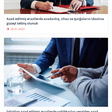
Azad edilmiş ərazilərdə avadanlıq, cihaz və qurğuların idxalına
güzəşt tətbiq olunub
26-01-2023
İşğaldan azad edilmiş ərazilərdə sahibkarlar vergidən azad