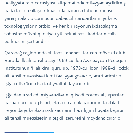
fəaliyyətə reinteqrasiyası istiqamətində müəyyənləşdirilmiş
hədəflərin reallaşdırılmasında nəzərdə tutulan müasir
yanaşmalar, o cümlədən qabaqcıl standartların, yüksək
texnologiyaların tətbiqi və hər bir rayonun ixtisaslaşma
sahəsinə müvafiq inkişafı yüksəkixtisaslı kadrların cəlb
edilməsini şərtləndirir.
Qarabağ regionunda ali təhsil ənənəsi tarixən mövcud olub.
Burada ilk ali təhsil ocağı 1969-cu ildə Azərbaycan Pedaqoji
İnstitutunun filialı kimi qurulub, 1973-cü ildən 1988-ci ilədək
ali təhsil müəssisəsi kimi fəaliyyət göstərib, ərazilərimizin
işğalı dövründə isə fəaliyyətini dayandırıb.
İşğaldan azad edilmiş ərazilərin iqtisadi potensialı, aparılan
bərpa-quruculuq işləri, eləcə də əmək bazarının tələbləri
regionda yüksəkixtisaslı kadrların hazırlığını həyata keçirən
ali təhsil müəssisəsinin təşkili zərurətini meydana çıxarıb.