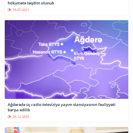
hökumətə təqdim olunub
19-07-2021
Ağdərədə üç radio-televiziya yayım stansiyasının fəaliyyəti
bərpa edilib
29-12-2025