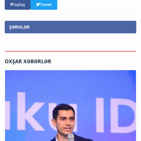
Paylaş
Tweet
ŞƏRHLƏR
OXŞAR XƏBƏRLƏR