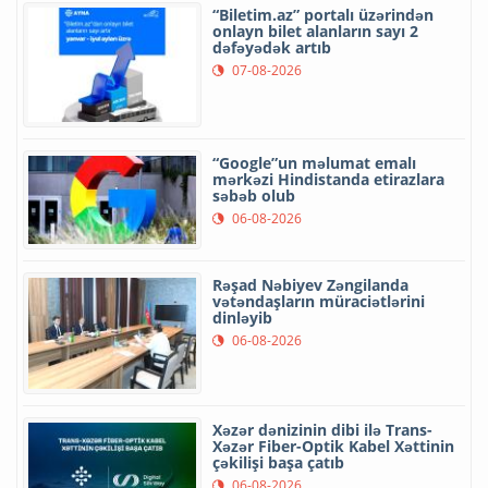
“Biletim.az” portalı üzərindən
onlayn bilet alanların sayı 2
dəfəyədək artıb
07-08-2026
“Google”un məlumat emalı
mərkəzi Hindistanda etirazlara
səbəb olub
06-08-2026
Rəşad Nəbiyev Zəngilanda
vətəndaşların müraciətlərini
dinləyib
06-08-2026
Xəzər dənizinin dibi ilə Trans-
Xəzər Fiber-Optik Kabel Xəttinin
çəkilişi başa çatıb
06-08-2026