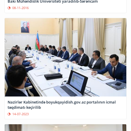
Bakı Mühəndislik Universiteti yaradılıb-Sərəncam
08-11-2016
Nazirlər Kabinetində boyukqayidish.gov.az portalının icmal
təqdimatı keçirilib
14-07-2023