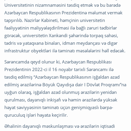
Universitetinin nizamnaməsini təsdiq etmək və bu barədə
Azərbaycan Respublikasının Prezidentinə məlumat vermək
tapşırılıb. Nazirlər Kabineti, həmçinin universitetin
fəaliyyətinin maliyyələşdirilməsi ilə bağlı zəruri tədbirlər
görəcək, universitetin Xankəndi şəhərində torpaq sahəsi,
tədris və yataqxana binaları, idman meydançası və digər
infrastruktur obyektləri ilə təminatı məsələlərini həll edəcək.
Sərəncamda qeyd olunur ki, Azərbaycan Respublikası
Prezidentinin 2022-ci il 16 noyabr tarixli Sərəncamı ilə
təsdiq edilmiş “Azərbaycan Respublikasının işğaldan azad
edilmiş ərazilərinə Böyük Qayıdışa dair I Dövlət Proqramı”na
uyğun olaraq, işğaldan azad olunmuş ərazilərin yenidən
qurulması, dayanıqlı inkişafı və həmin ərazilərdə yüksək
həyat səviyyəsinin təminatı üçün genişmiqyaslı bərpa-
quruculuq işləri həyata keçirilir.
Əhalinin dayanıqlı məskunlaşması və ərazilərin iqtisadi