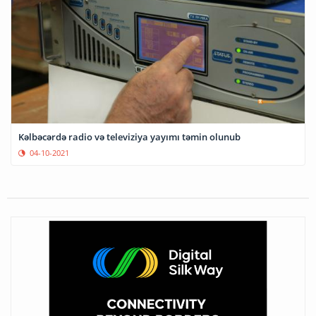
Kəlbəcərdə radio və televiziya yayımı təmin olunub
04-10-2021