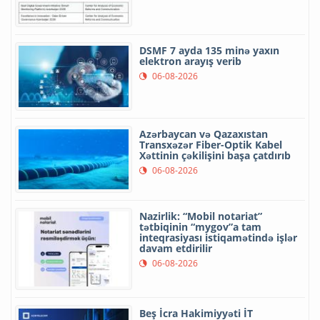
DSMF 7 ayda 135 minə yaxın
elektron arayış verib
06-08-2026
Azərbaycan və Qazaxıstan
Transxəzər Fiber-Optik Kabel
Xəttinin çəkilişini başa çatdırıb
06-08-2026
Nazirlik: “Mobil notariat”
tətbiqinin “mygov”a tam
inteqrasiyası istiqamətində işlər
davam etdirilir
06-08-2026
Beş İcra Hakimiyyəti İT