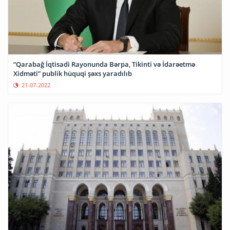
“Qarabağ İqtisadi Rayonunda Bərpa, Tikinti və İdarəetmə
Xidməti” publik hüquqi şəxs yaradılıb
21-07-2022