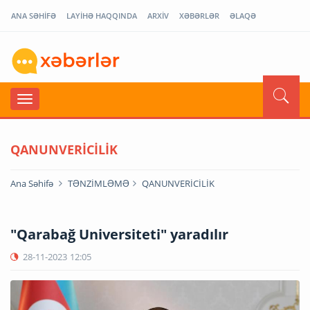
ANA SƏHİFƏ
LAYİHƏ HAQQINDA
ARXİV
XƏBƏRLƏR
ƏLAQƏ
QANUNVERİCİLİK
Ana Səhifə
TƏNZİMLƏMƏ
QANUNVERİCİLİK
"Qarabağ Universiteti" yaradılır
28-11-2023
12:05