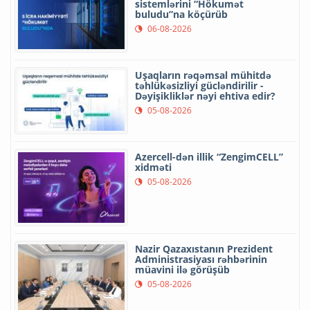
sistemlərini “Hökumət
buludu”na köçürüb
06-08-2026
Uşaqların rəqəmsal mühitdə
təhlükəsizliyi gücləndirilir -
Dəyişikliklər nəyi ehtiva edir?
05-08-2026
Azercell-dən illik “ZengimCELL”
xidməti
05-08-2026
Nazir Qazaxıstanın Prezident
Administrasiyası rəhbərinin
müavini ilə görüşüb
05-08-2026