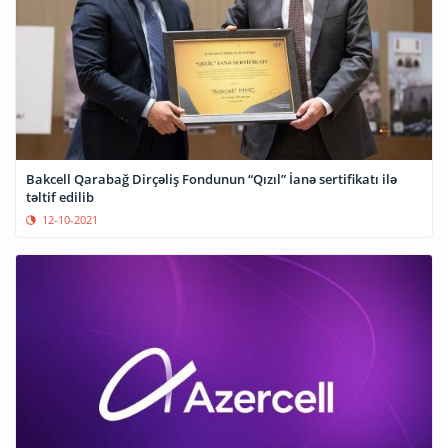
Bakcell Qarabağ Dirçəliş Fondunun “Qızıl” İanə sertifikatı ilə
təltif edilib
12-10-2021