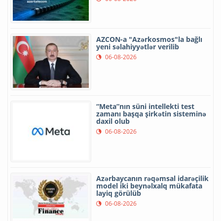
AZCON-a "Azərkosmos"la bağlı
yeni səlahiyyətlər verilib
06-08-2026
“Meta”nın süni intellekti test
zamanı başqa şirkətin sisteminə
daxil olub
06-08-2026
Azərbaycanın rəqəmsal idarəçilik
model iki beynəlxalq mükafata
layiq görülüb
06-08-2026