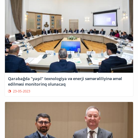
Qarabağda "yaşıl" texnologiya və enerji səmərəliliyinə əməl
edilməsi monitorinq olunacaq
23-05-2023