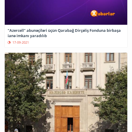
"Azercell" abunəçiləri üçün Qarabağ Dirçəliş Fonduna birbaşa
ianə imkanı yaradılıb
17-09-2021