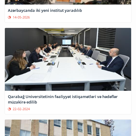
Azərbaycanda iki yeni institut yaradılıb
14-05-2026
Qarabağ Universitetinin fəaliyyət istiqamətləri və hədəflər
müzakirə edilib
22-02-2024