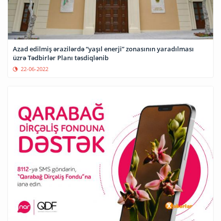
Azad edilmiş ərazilərdə “yaşıl enerji” zonasının yaradılması
üzrə Tədbirlər Planı təsdiqlənib
22-06-2022