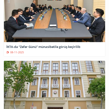
İKTA-da “Zəfər Günü” münasibətilə görüş keçirilib
08-11-2025