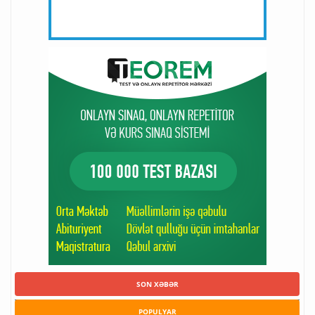
SON XƏBƏR
POPULYAR