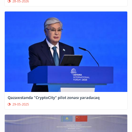
28-05-2026
Qazaxıstanda "CryptoCity" pilot zonası yaradacaq
29-05-2025