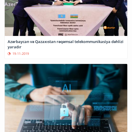
Azərbaycan və Qazaxıstan rəqəmsal telekommunikasiya dəhlizi
yaradır
19-11-2019