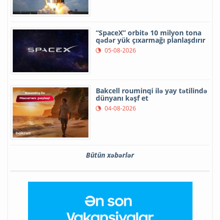
“SpaceX” orbitə 10 milyon tona
qədər yük çıxarmağı planlaşdırır
05-08-2026
Bakcell rouminqi ilə yay tətilində
dünyanı kəşf et
04-08-2026
Bütün xəbərlər