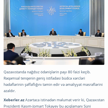
Qazaxıstanda nağdsız ödənişlərin payı 80 faizi keçib.
Rəqəmsal tenqenin geniş istifadəsi büdcə xərcləri
hədəflərinin şəffaflığını təmin edir və əməliyyat məsrəflərini
azaldır.
Xeberler.az
Azərtaca istinadən məlumat verir ki, Qazaxıstan
Prezidenti Kasım-Jomart Tokayev bu açıqlamanı Süni