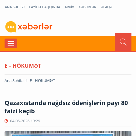
ANA SƏHİFƏ
LAYİHƏ HAQQINDA
ARXİV
XƏBƏRLƏR
ƏLAQƏ
E - HÖKUMƏT
Ana Səhifə
E - HÖKUMƏT
Qazaxıstanda nağdsız ödənişlərin payı 80
faizi keçib
04-05-2026
13:29