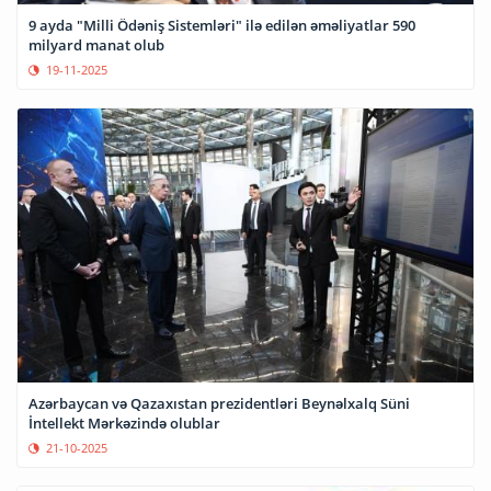
9 ayda "Milli Ödəniş Sistemləri" ilə edilən əməliyatlar 590
milyard manat olub
19-11-2025
Azərbaycan və Qazaxıstan prezidentləri Beynəlxalq Süni
İntellekt Mərkəzində olublar
21-10-2025