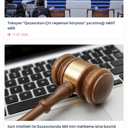
Tokayev “Qazaxıstan-Çin rəqəmsal körpüsü” yaratmağı təklif
edib
17-07-2026
Süni intellekt ilə Qazaxıstanda 665 min məhkəmə işinə baxılıb