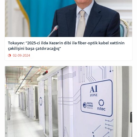
Tokayev: “2025-ci ildə Xəzərin dibi ilə fiber-optik kabel xəttinin
çəkilişini başa çatdıracağıq”
02-09-2024