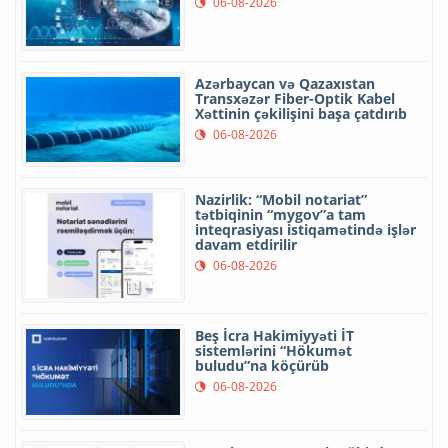
06-08-2026
Azərbaycan və Qazaxıstan
Transxəzər Fiber-Optik Kabel
Xəttinin çəkilişini başa çatdırıb
06-08-2026
Nazirlik: “Mobil notariat”
tətbiqinin “mygov”a tam
inteqrasiyası istiqamətində işlər
davam etdirilir
06-08-2026
Beş İcra Hakimiyyəti İT
sistemlərini “Hökumət
buludu”na köçürüb
06-08-2026