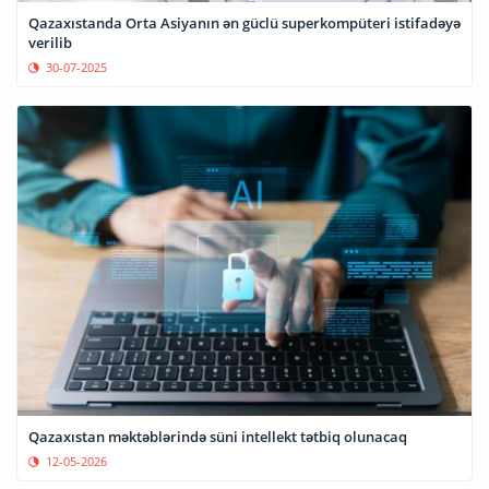
Qazaxıstanda Orta Asiyanın ən güclü superkompüteri istifadəyə
verilib
30-07-2025
Qazaxıstan məktəblərində süni intellekt tətbiq olunacaq
12-05-2026