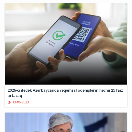
2026-cı ilədək Azərbaycanda rəqəmsal ödənişlərin həcmi 25 faiz
artacaq
13-06-2023