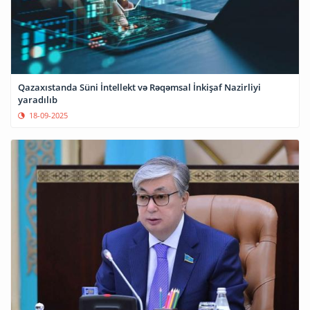
Qazaxıstanda Süni İntellekt və Rəqəmsal İnkişaf Nazirliyi
yaradılıb
18-09-2025