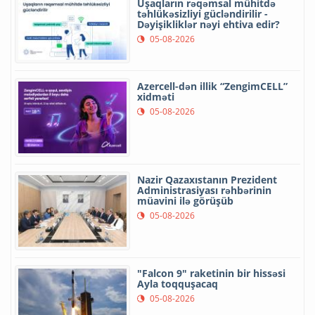
Uşaqların rəqəmsal mühitdə
təhlükəsizliyi gücləndirilir -
Dəyişikliklər nəyi ehtiva edir?
05-08-2026
Azercell-dən illik “ZengimCELL”
xidməti
05-08-2026
Nazir Qazaxıstanın Prezident
Administrasiyası rəhbərinin
müavini ilə görüşüb
05-08-2026
"Falcon 9" raketinin bir hissəsi
Ayla toqquşacaq
05-08-2026