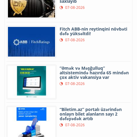
saxlayıb
07-08-2026
Fitch ABB-nin reytinqini növbəti
dəfə yüksəltdi!
07-08-2026
“Əmək və Məşğulluq”
altsistemində hazırda 65 mindən
çox aktiv vakansiya var
07-08-2026
“Biletim.az” portalı üzərindən
onlayn bilet alanların sayı 2
dəfəyədək artıb
07-08-2026