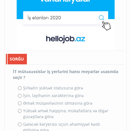
SORĞU
İT mütəxəssislər iş yerlərini hansı meyarlar əsasında
seçir ?
Şirkətin yüksək statusuna görə
İşin, layihənin xarakterinə görə
Əmək müqaviləsinin olmasına görə
Yüksək əmək haqqına, mükafatlara və digər
güzəştlərə görə
Gələcək karyerası üçün əhəmiyyət kəsb
etdiyinə görə