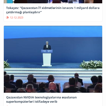
Tokayev: “Qazaxıstan İT xidmətlərinin ixracını 1 milyard dollara
çatdırmağı planlaşdırır”
12-12-2023
Qazaxıstan NVIDIA texnologiyalarına əsaslanan
superkompüterləri istifadəyə verib