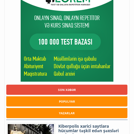
SON XƏBƏR
POPULYAR
YAZARLAR
Kiberpolis xarici saytlara
hücumlar təşkil edən şəxsləri