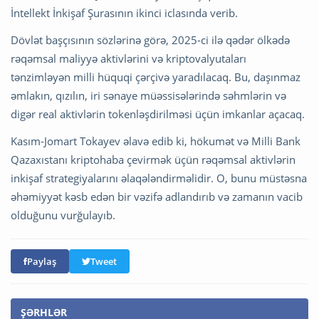
İntellekt İnkişaf Şurasının ikinci iclasında verib.
Dövlət başçısının sözlərinə görə, 2025-ci ilə qədər ölkədə
rəqəmsal maliyyə aktivlərini və kriptovalyutaları
tənzimləyən milli hüquqi çərçivə yaradılacaq. Bu, daşınmaz
əmlakın, qızılın, iri sənaye müəssisələrində səhmlərin və
digər real aktivlərin tokenləşdirilməsi üçün imkanlar açacaq.
Kasım-Jomart Tokayev əlavə edib ki, hökumət və Milli Bank
Qazaxıstanı kriptohaba çevirmək üçün rəqəmsal aktivlərin
inkişaf strategiyalarını əlaqələndirməlidir. O, bunu müstəsna
əhəmiyyət kəsb edən bir vəzifə adlandırıb və zamanın vacib
olduğunu vurğulayıb.
Paylaş
Tweet
ŞƏRHLƏR