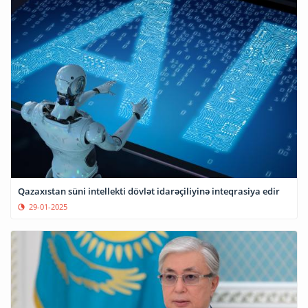
Qazaxıstan süni intellekti dövlət idarəçiliyinə inteqrasiya edir
29-01-2025