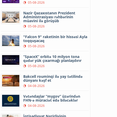
05-08-2026
Nazir Qazaxıstanın Prezident
Administrasiyası rəhbərinin
müavini ilə görüşüb
05-08-2026
"Falcon 9" raketinin bir hissəsi Ayla
toqquşacaq
05-08-2026
“SpaceX” orbitə 10 milyon tona
qədər yük çıxarmağı planlaşdırır
05-08-2026
Bakcell rouminqi ilə yay tətilində
dünyanı kəşf et
04-08-2026
Vətəndaşlar “mygov” üzərindən
FHN-ə müraciət edə biləcəklər
04-08-2026
İqtisadiyyat Nazirliyinin