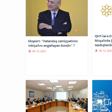
QHT-lərə Dö
Müşahidə Ş
Ekspert: "Vətəndaş cəmiyyətinin
təsdiqlənib
inkişafını əngəlləyən kimdir" ?
30-12-202
04-12-2021