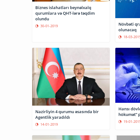
Biznes islahatları beynəlxalq
qurumlara və QHT-lərə təqdim
olundu
Növbəti qr
30-01-2019
olunacaq
18-03-201
Hansı dövl
Nazirliyin 4 qurumu əsasında bir
hökumət” p
Agentlik yaradıldı
19-01-201
14-01-2019