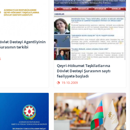
vlət Dəstəyi Agentliyinin
urasının tərkibi
5
Qeyri-Hökumət Təşkilatlarına
Dövlət Dəstəyi Şurasının saytı
fəaliyyətə başladı
19-10-2009