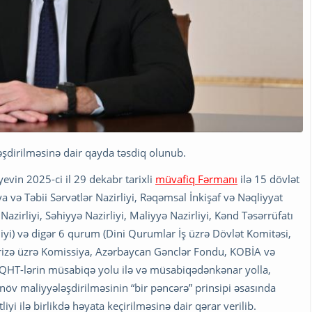
əşdirilməsinə dair qayda təsdiq olunub.
evin 2025-ci il 29 dekabr tarixli
müvafiq Fərmanı
ilə 15 dövlət
a və Təbii Sərvətlər Nazirliyi, Rəqəmsal İnkişaf və Nəqliyyat
Nazirliyi, Səhiyyə Nazirliyi, Maliyyə Nazirliyi, Kənd Təsərrüfatı
liyi) və digər 6 qurum (Dini Qurumlar İş üzrə Dövlət Komitəsi,
rizə üzrə Komissiya, Azərbaycan Gənclər Fondu, KOBİA və
 QHT-lərin müsabiqə yolu ilə və müsabiqədənkənar yolla,
 növ maliyyələşdirilməsinin “bir pəncərə” prinsipi əsasında
yi ilə birlikdə həyata keçirilməsinə dair qərar verilib.