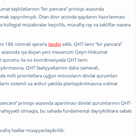
mət təşkilatlarının “bir pəncərə” prinsipi əsasında
mək tapşırılmışdı. Ötən dövr ərzində qaydanın hazırlanması
ilə kollegial müzakirələr keçirilib, müvafiq rəy və təkliflər nəzərə
anı 188 nömrəli qərarla
təsdiq
edib. QHT-lərin “bir pəncərə”
yda əsasında işə düşən yeni mexanizm Qeyri-Hökumət
ət qurumu ilə sıx koordinasiyada QHT-lərin
şdırmasına, QHT fəaliyyətlərinin daha səmərəli,
də milli prioritetlərə uyğun mövzuların dövlət qurumları
rin sistemli və ardıcıl şəkildə planlaşdırılmasına xidmət
r pəncərə” prinsipi əsasında aparılması dövlət qurumlarının QHT-
i mahiyyətli olmaqla, bu sahədə fundamental dəyişikliklərə səbəb
üvafiq hədlər müəyyənləşdirilib: