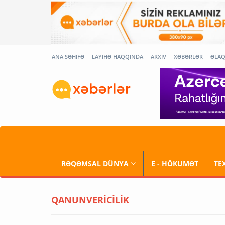
ANA SƏHİFƏ
LAYİHƏ HAQQINDA
ARXİV
XƏBƏRLƏR
ƏLA
RƏQƏMSAL DÜNYA
E - HÖKUMƏT
TE
QANUNVERİCİLİK