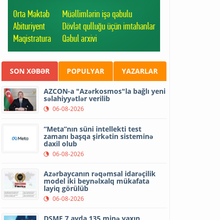
SON XƏBƏR
POPULYAR
YAZARLAR
AZCON-a "Azərkosmos"la bağlı yeni
səlahiyyətlər verilib
06-08-2026
“Meta”nın süni intellekti test
zamanı başqa şirkətin sisteminə
daxil olub
06-08-2026
Azərbaycanın rəqəmsal idarəçilik
model iki beynəlxalq mükafata
layiq görülüb
06-08-2026
DSMF 7 ayda 135 minə yaxın