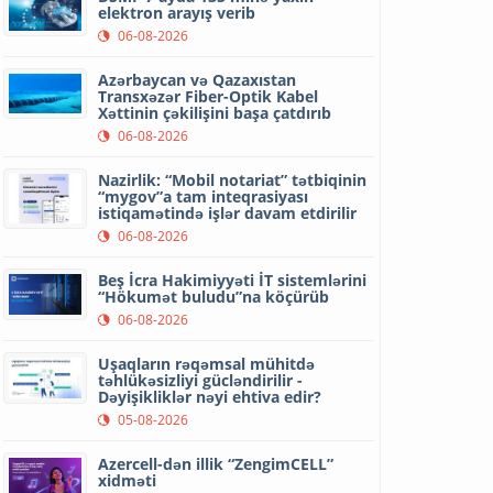
elektron arayış verib
06-08-2026
Azərbaycan və Qazaxıstan
Transxəzər Fiber-Optik Kabel
Xəttinin çəkilişini başa çatdırıb
06-08-2026
Nazirlik: “Mobil notariat” tətbiqinin
“mygov”a tam inteqrasiyası
istiqamətində işlər davam etdirilir
06-08-2026
Beş İcra Hakimiyyəti İT sistemlərini
“Hökumət buludu”na köçürüb
06-08-2026
Uşaqların rəqəmsal mühitdə
təhlükəsizliyi gücləndirilir -
Dəyişikliklər nəyi ehtiva edir?
05-08-2026
Azercell-dən illik “ZengimCELL”
xidməti