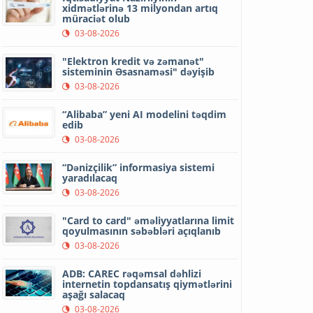
xidmətlərinə 13 milyondan artıq
müraciət olub
03-08-2026
"Elektron kredit və zəmanət"
sisteminin Əsasnaməsi" dəyişib
03-08-2026
“Alibaba” yeni AI modelini təqdim
edib
03-08-2026
“Dənizçilik” informasiya sistemi
yaradılacaq
03-08-2026
"Card to card" əməliyyatlarına limit
qoyulmasının səbəbləri açıqlanıb
03-08-2026
ADB: CAREC rəqəmsal dəhlizi
internetin topdansatış qiymətlərini
aşağı salacaq
03-08-2026