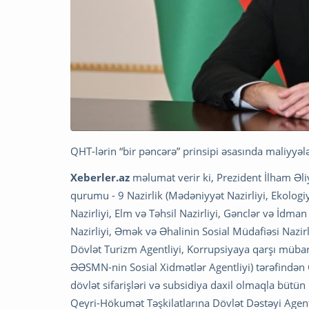
QHT-lərin “bir pəncərə” prinsipi əsasında maliyyəl
Xeberler.az
məlumat verir ki, Prezident İlham Əliy
qurumu - 9 Nazirlik (Mədəniyyət Nazirliyi, Ekologiy
Nazirliyi, Elm və Təhsil Nazirliyi, Gənclər və İdman 
Nazirliyi, Əmək və Əhalinin Sosial Müdafiəsi Nazir
Dövlət Turizm Agentliyi, Korrupsiyaya qarşı müba
ƏƏSMN-nin Sosial Xidmətlər Agentliyi) tərəfindən
dövlət sifarişləri və subsidiya daxil olmaqla bütün
Qeyri-Hökumət Təşkilatlarına Dövlət Dəstəyi Agentli