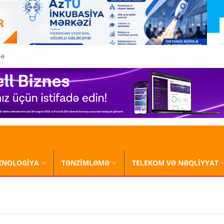
QƏ
XNOLOGİYA
TƏNZİMLƏMƏ
TELEKOM VƏ NƏQLİYYAT