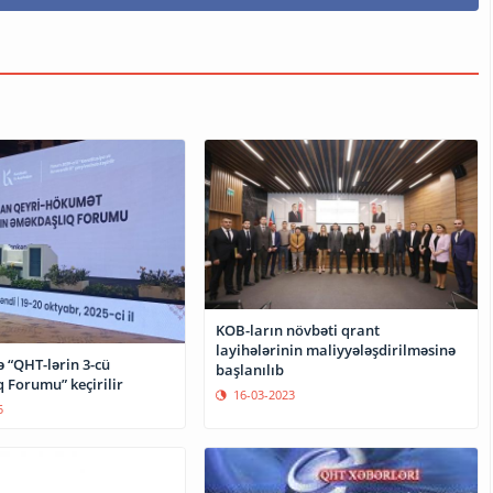
KOB-ların növbəti qrant
layihələrinin maliyyələşdirilməsinə
 “QHT-lərin 3-cü
başlanılıb
 Forumu” keçirilir
16-03-2023
5