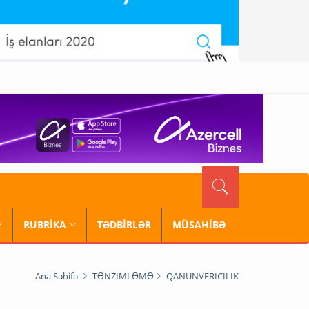
RUBRİKA
TƏDBİRLƏR
MÜSAHİBƏ
Ana Səhifə
TƏNZİMLƏMƏ
QANUNVERİCİLİK