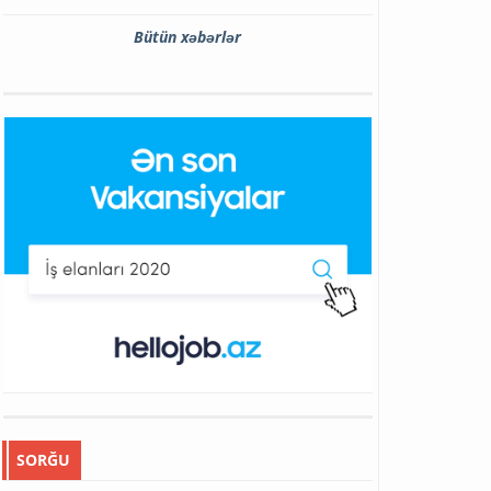
Bütün xəbərlər
SORĞU