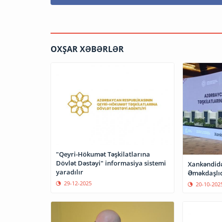
OXŞAR XƏBƏRLƏR
"Qeyri-Hökumət Təşkilatlarına
Dövlət Dəstəyi" informasiya sistemi
Xankəndidə
yaradılır
Əməkdaşlıq
29-12-2025
20-10-202