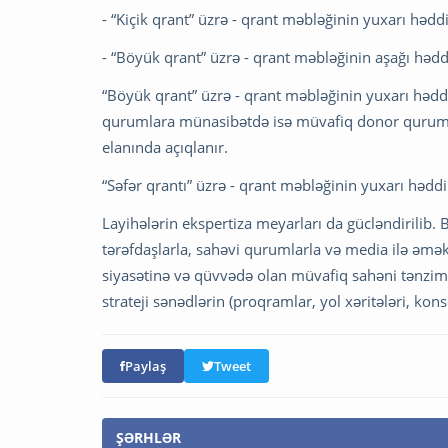
- “Kiçik qrant” üzrə - qrant məbləğinin yuxarı həd
- “Böyük qrant” üzrə - qrant məbləğinin aşağı həd
“Böyük qrant” üzrə - qrant məbləğinin yuxarı hədd
qurumlara münasibətdə isə müvafiq donor qurum 
elanında açıqlanır.
“Səfər qrantı” üzrə - qrant məbləğinin yuxarı hədd
Layihələrin ekspertiza meyarları da gücləndirilib
tərəfdaşlarla, sahəvi qurumlarla və media ilə əmə
siyasətinə və qüvvədə olan müvafiq sahəni tənzim
strateji sənədlərin (proqramlar, yol xəritələri, kon
Paylaş
Tweet
ŞƏRHLƏR