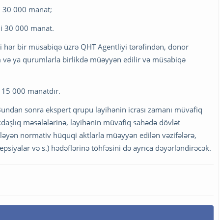
di 30 000 manat;
di 30 000 manat.
i hər bir müsabiqə üzrə QHT Agentliyi tərəfindən, donor
və ya qurumlarla birlikdə müəyyən edilir və müsabiqə
i 15 000 manatdır.
. Bundan sonra ekspert qrupu layihənin icrası zamanı müvafiq
kdaşlıq məsələlərinə, layihənin müvafiq sahədə dövlət
ləyən normativ hüquqi aktlarla müəyyən edilən vəzifələrə,
sepsiyalar və s.) hədəflərinə töhfəsini də ayrıca dəyərləndirəcək.