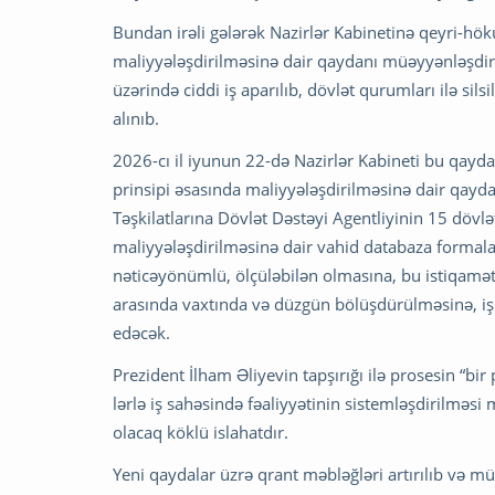
Bundan irəli gələrək Nazirlər Kabinetinə qeyri-höku
maliyyələşdirilməsinə dair qaydanı müəyyənləşdir
üzərində ciddi iş aparılıb, dövlət qurumları ilə sils
alınıb.
2026-cı il iyunun 22-də Nazirlər Kabineti bu qayd
prinsipi əsasında maliyyələşdirilməsinə dair qa
Təşkilatlarına Dövlət Dəstəyi Agentliyinin 15 dövl
maliyyələşdirilməsinə dair vahid databaza formala
nəticəyönümlü, ölçüləbilən olmasına, bu istiqamət
arasında vaxtında və düzgün bölüşdürülməsinə, işlə
edəcək.
Prezident İlham Əliyevin tapşırığı ilə prosesin “bi
lərlə iş sahəsində fəaliyyətinin sistemləşdirilməs
olacaq köklü islahatdır.
Yeni qaydalar üzrə qrant məbləğləri artırılıb və m