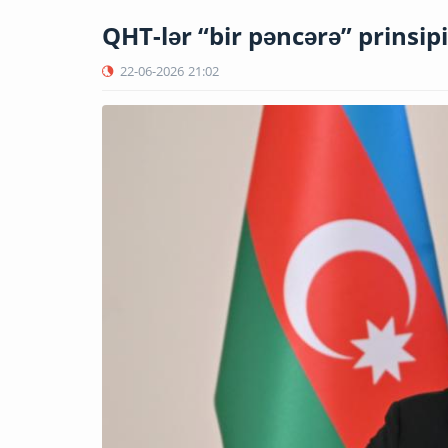
QHT-lər “bir pəncərə” prinsip
22-06-2026
21:02