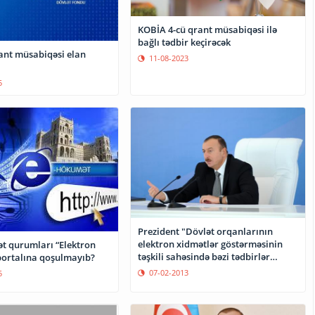
KOBİA 4-cü qrant müsabiqəsi ilə
bağlı tədbir keçirəcək
ant müsabiqəsi elan
11-08-2023
5
Prezident "Dövlət orqanlarının
elektron xidmətlər göstərməsinin
ət qurumları “Elektron
təşkili sahəsində bəzi tədbirlər
ortalına qoşulmayıb?
haqqında" Fərman imzalayıb
07-02-2013
5