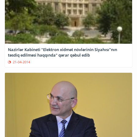
Nazirlər Kabineti "Elektron xidmət növlərinin Siyahısı"nın
təsdiq edilməsi haqqında" qərar qəbul edib
21-04-2014