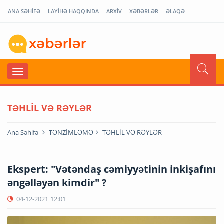
ANA SƏHİFƏ
LAYİHƏ HAQQINDA
ARXİV
XƏBƏRLƏR
ƏLAQƏ
TƏHLİL VƏ RƏYLƏR
Ana Səhifə
TƏNZİMLƏMƏ
TƏHLİL VƏ RƏYLƏR
Ekspert: "Vətəndaş cəmiyyətinin inkişafını
əngəlləyən kimdir" ?
04-12-2021
12:01