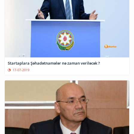
Startaplara Şəhadətnamələr nə zaman veriləcək ?
17-07-2019