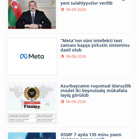
yeni səlahiyyətlər verilib
06-08-2026
“Meta”nın süni intellekti test
zamanı başqa şirkətin sisteminə
daxil olub
06-08-2026
Azərbaycanın rəqəmsal idarəçilik
model iki beynəlxalq mükafata
layiq görülüb
06-08-2026
DSMF 7 ayda 135 minə yaxın