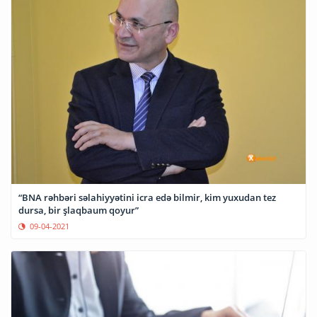
“BNA rəhbəri səlahiyyətini icra edə bilmir, kim yuxudan tez
dursa, bir şlaqbaum qoyur”
09-04-2021