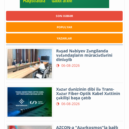
SON XƏBƏR
POPULYAR
YAZARLAR
Rəşad Nəbiyev Zəngilanda
vətəndaşların müraciətlərini
dinləyib
06-08-2026
Xəzər dənizinin dibi ilə Trans-
Xəzər Fiber-Optik Kabel Xəttinin
çəkilişi başa çatıb
06-08-2026
AZCON-a "Azərkosmos"la bağlı