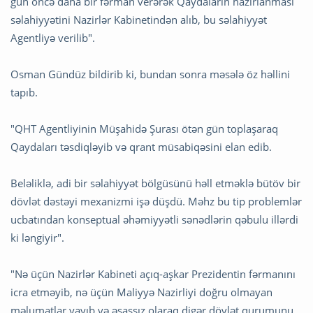
gün öncə daha bir fərman verərək Qaydaların hazırlanması
səlahiyyətini Nazirlər Kabinetindən alıb, bu səlahiyyət
Agentliyə verilib".
Osman Gündüz bildirib ki, bundan sonra məsələ öz həllini
tapıb.
"QHT Agentliyinin Müşahidə Şurası ötən gün toplaşaraq
Qaydaları təsdiqləyib və qrant müsabiqəsini elan edib.
Beləliklə, adi bir səlahiyyət bölgüsünü həll etməklə bütöv bir
dövlət dəstəyi mexanizmi işə düşdü. Məhz bu tip problemlər
ucbatından konseptual əhəmiyyətli sənədlərin qəbulu illərdi
ki ləngiyir".
"Nə üçün Nazirlər Kabineti açıq-aşkar Prezidentin fərmanını
icra etməyib, nə üçün Maliyyə Nazirliyi doğru olmayan
məlumatlar yayıb və əsassız olaraq digər dövlət qurumunu