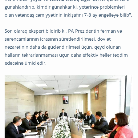
günahlandırıb, kimdir günahkar ki, yetərincə problemləri
olan vətəndaş cəmiyyətinin inkişafını 7-8 ay əngəlləyə bilib".
Son olaraq ekspert bildirib ki, PA Prezidentin fərman və
sərəncamlarının icrasının sürətləndirilməsi, dövlət
nəzarətinin daha da gücləndirilməsi üçün, qeyd olunan
halların təkrarlanmaması üçün daha effektiv həllər təqdim
edəcəinə ümid edir.