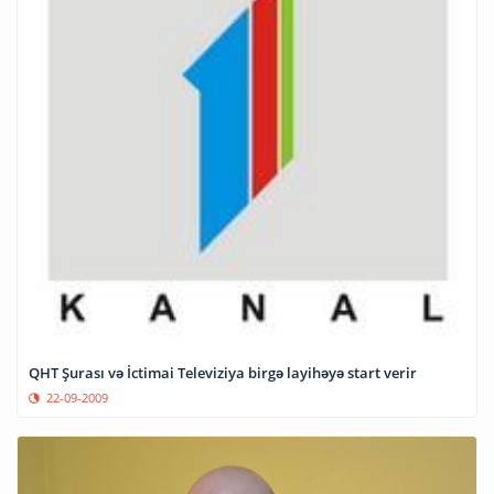
QHT Şurası və İctimai Televiziya birgə layihəyə start verir
22-09-2009