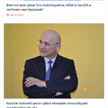
BNA-nın Bakı Şəhər İcra Hakimiyyətinə, NİİM-in isə DİN-ə
verilməsi nəyi dəyişəcək?
08-02-2022
Nazirlər Kabineti qərarı qəbul etməzdən öncə aidiyyəti
orqanlardan rəy alır