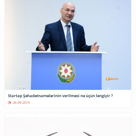
Startap Şəhadətnamələrinin verilməsi nə üçün ləngiyir ?
26-09-2019