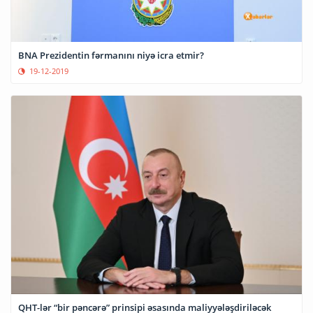
BNA Prezidentin fərmanını niyə icra etmir?
19-12-2019
QHT-lər “bir pəncərə” prinsipi əsasında maliyyələşdiriləcək