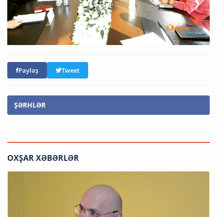
Paylaş
Tweet
ŞƏRHLƏR
OXŞAR XƏBƏRLƏR