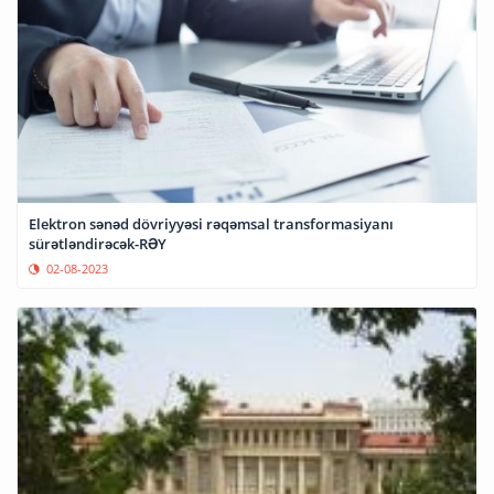
Elektron sənəd dövriyyəsi rəqəmsal transformasiyanı
sürətləndirəcək-RƏY
02-08-2023