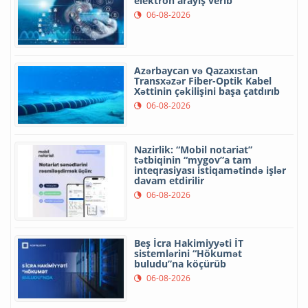
elektron arayış verib
06-08-2026
Azərbaycan və Qazaxıstan
Transxəzər Fiber-Optik Kabel
Xəttinin çəkilişini başa çatdırıb
06-08-2026
Nazirlik: “Mobil notariat”
tətbiqinin “mygov”a tam
inteqrasiyası istiqamətində işlər
davam etdirilir
06-08-2026
Beş İcra Hakimiyyəti İT
sistemlərini “Hökumət
buludu”na köçürüb
06-08-2026