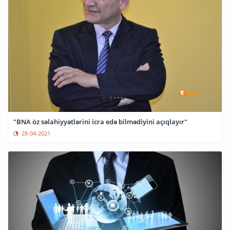
"BNA öz səlahiyyətlərini icra edə bilmədiyini açıqlayır"
28-04-2021