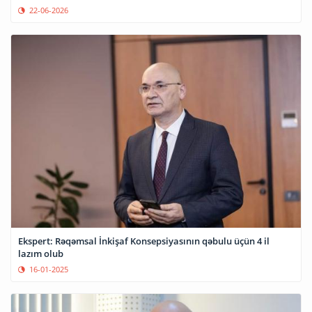
22-06-2026
Ekspert: Rəqəmsal İnkişaf Konsepsiyasının qəbulu üçün 4 il
lazım olub
16-01-2025