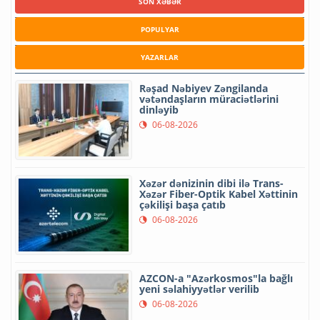
SON XƏBƏR
POPULYAR
YAZARLAR
Rəşad Nəbiyev Zəngilanda
vətəndaşların müraciətlərini
dinləyib
06-08-2026
Xəzər dənizinin dibi ilə Trans-
Xəzər Fiber-Optik Kabel Xəttinin
çəkilişi başa çatıb
06-08-2026
AZCON-a "Azərkosmos"la bağlı
yeni səlahiyyətlər verilib
06-08-2026