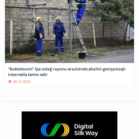
“Baktelecom” Qaradağ rayonu ərazisində əhalini genişzolaqlı
internetlə təmin edir
30-12-2023