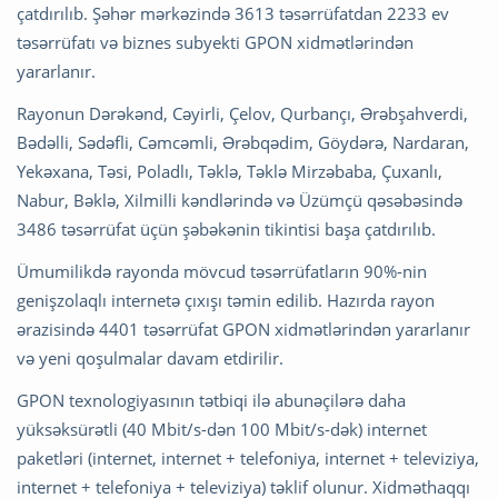
çatdırılıb. Şəhər mərkəzində 3613 təsərrüfatdan 2233 ev
təsərrüfatı və biznes subyekti GPON xidmətlərindən
yararlanır.
Rayonun Dərəkənd, Cəyirli, Çelov, Qurbançı, Ərəbşahverdi,
Bədəlli, Sədəfli, Cəmcəmli, Ərəbqədim, Göydərə, Nardaran,
Yekəxana, Təsi, Poladlı, Təklə, Təklə Mirzəbaba, Çuxanlı,
Nabur, Bəklə, Xilmilli kəndlərində və Üzümçü qəsəbəsində
3486 təsərrüfat üçün şəbəkənin tikintisi başa çatdırılıb.
Ümumilikdə rayonda mövcud təsərrüfatların 90%-nin
genişzolaqlı internetə çıxışı təmin edilib. Hazırda rayon
ərazisində 4401 təsərrüfat GPON xidmətlərindən yararlanır
və yeni qoşulmalar davam etdirilir.
GPON texnologiyasının tətbiqi ilə abunəçilərə daha
yüksəksürətli (40 Mbit/s-dən 100 Mbit/s-dək) internet
paketləri (internet, internet + telefoniya, internet + televiziya,
internet + telefoniya + televiziya) təklif olunur. Xidməthaqqı