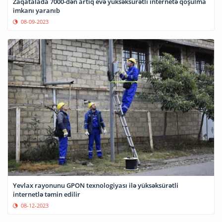
Zaqatalada 7000-dən artıq evə yüksəksürətli internetə qoşulma
imkanı yaranıb
08-09-2023
Yevlax rayonunu GPON texnologiyası ilə yüksəksürətli
internetlə təmin edilir
08-12-2023