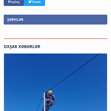
Paylaş
Tweet
ŞƏRHLƏR
OXŞAR XƏBƏRLƏR