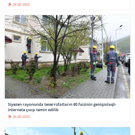
28-06-2024
Siyəzən rayonunda təsərrüfatların 80 faizinin genişzolaqlı
internetə çıxışı təmin edilib
26-06-2024