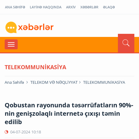
ANA SƏHİFƏ
LAYİHƏ HAQQINDA
ARXİV
XƏBƏRLƏR
ƏLAQƏ
TELEKOMMUNİKASİYA
Ana Səhifə
TELEKOM VƏ NƏQLİYYAT
TELEKOMMUNİKASİYA
Qobustan rayonunda təsərrüfatların 90%-
nin genişzolaqlı internetə çıxışı təmin
edilib
04-07-2024
10:18