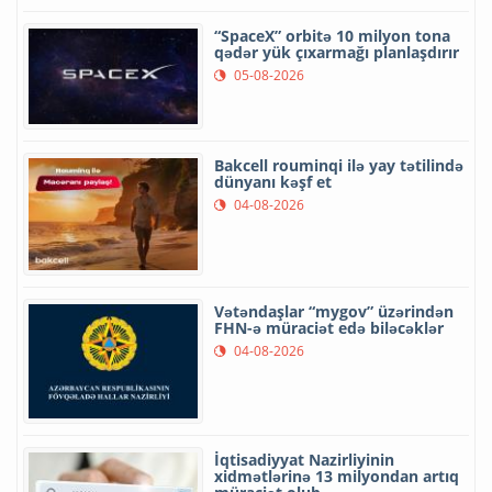
“SpaceX” orbitə 10 milyon tona
qədər yük çıxarmağı planlaşdırır
05-08-2026
Bakcell rouminqi ilə yay tətilində
dünyanı kəşf et
04-08-2026
Vətəndaşlar “mygov” üzərindən
FHN-ə müraciət edə biləcəklər
04-08-2026
İqtisadiyyat Nazirliyinin
xidmətlərinə 13 milyondan artıq