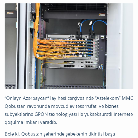
“Onlayn Azərbaycan” layihəsi çərçivəsində “Aztelekom” MMC
Qobustan rayonunda mövcud ev təsərrüfatı və biznes
subyektlərinə GPON texnologiyası ilə yüksəksürətli internetə
qoşulma imkanı yaradıb.
Belə ki, Qobustan şəhərində şəbəkənin tikintisi başa