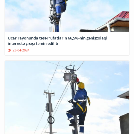
Ucar rayonunda təsərrüfatların 66,5%-nin genişzolaqlı
internetə çıxışı təmin edilib
23-04-2024