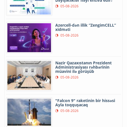
Dəyişikliklər nəyi ehtiva edir?
05-08-2026
Azercell-dən illik “ZengimCELL”
xidməti
05-08-2026
Nazir Qazaxıstanın Prezident
Administrasiyası rəhbərinin
müavini ilə görüşüb
05-08-2026
"Falcon 9" raketinin bir hissəsi
Ayla toqquşacaq
05-08-2026