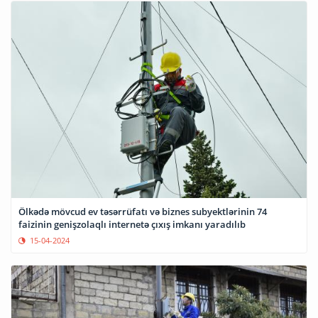
Ölkədə mövcud ev təsərrüfatı və biznes subyektlərinin 74
faizinin genişzolaqlı internetə çıxış imkanı yaradılıb
15-04-2024