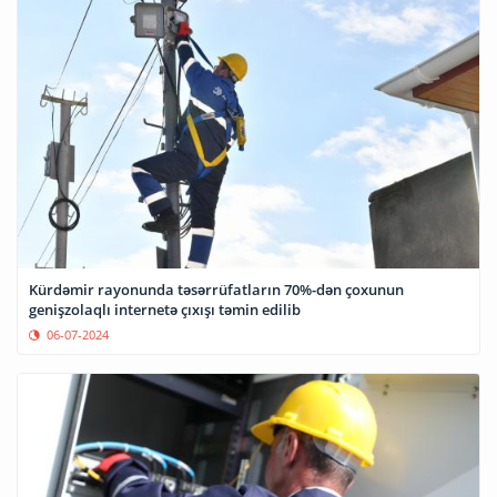
Kürdəmir rayonunda təsərrüfatların 70%-dən çoxunun
genişzolaqlı internetə çıxışı təmin edilib
06-07-2024