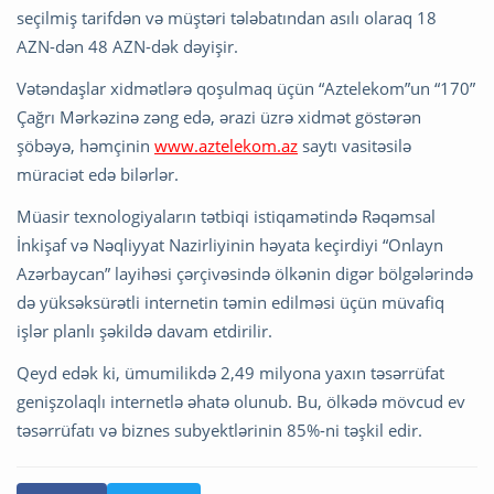
seçilmiş tarifdən və müştəri tələbatından asılı olaraq 18
AZN-dən 48 AZN-dək dəyişir.
Vətəndaşlar xidmətlərə qoşulmaq üçün “Aztelekom”un “170”
Çağrı Mərkəzinə zəng edə, ərazi üzrə xidmət göstərən
şöbəyə, həmçinin
www.aztelekom.az
saytı vasitəsilə
müraciət edə bilərlər.
Müasir texnologiyaların tətbiqi istiqamətində Rəqəmsal
İnkişaf və Nəqliyyat Nazirliyinin həyata keçirdiyi “Onlayn
Azərbaycan” layihəsi çərçivəsində ölkənin digər bölgələrində
də yüksəksürətli internetin təmin edilməsi üçün müvafiq
işlər planlı şəkildə davam etdirilir.
Qeyd edək ki, ümumilikdə 2,49 milyona yaxın təsərrüfat
genişzolaqlı internetlə əhatə olunub. Bu, ölkədə mövcud ev
təsərrüfatı və biznes subyektlərinin 85%-ni təşkil edir.