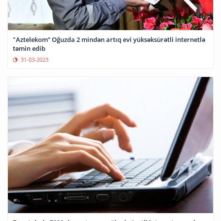
"Aztelekom” Oğuzda 2 mindən artıq evi yüksəksürətli internetlə
təmin edib
31-03-2023