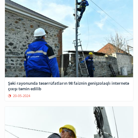
Şəki rayonunda təsərrüfatların 98 faiznin genişzolaqlı internetə
çıxışı təmin edilib
20-05-2024