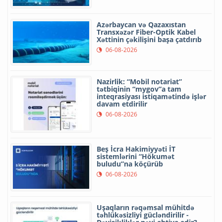
Azərbaycan və Qazaxıstan
Transxəzər Fiber-Optik Kabel
Xəttinin çəkilişini başa çatdırıb
06-08-2026
Nazirlik: “Mobil notariat”
tətbiqinin “mygov”a tam
inteqrasiyası istiqamətində işlər
davam etdirilir
06-08-2026
Beş İcra Hakimiyyəti İT
sistemlərini “Hökumət
buludu”na köçürüb
06-08-2026
Uşaqların rəqəmsal mühitdə
təhlükəsizliyi gücləndirilir -