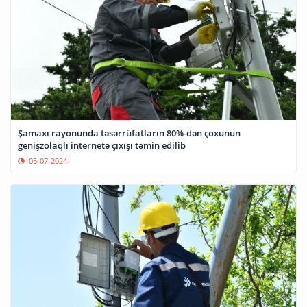
Şamaxı rayonunda təsərrüfatların 80%-dən çoxunun
genişzolaqlı internetə çıxışı təmin edilib
05-07-2024