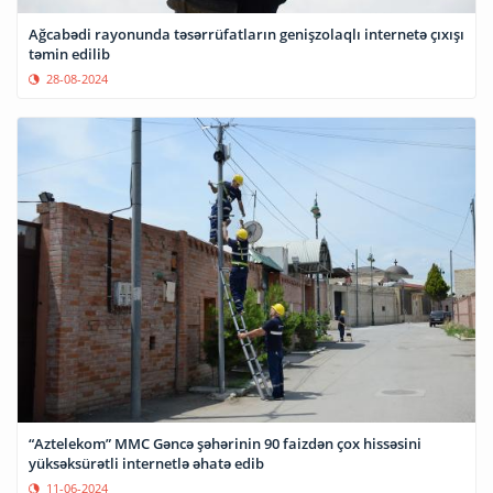
Ağcabədi rayonunda təsərrüfatların genişzolaqlı internetə çıxışı
təmin edilib
28-08-2024
“Aztelekom” MMC Gəncə şəhərinin 90 faizdən çox hissəsini
yüksəksürətli internetlə əhatə edib
11-06-2024