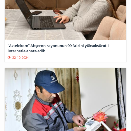
“Aztelekom” Abşeron rayonunun 99 faizini yüksəksürətli
internetlə əhatə edib
22-10-2024