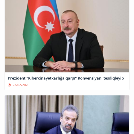
Prezident "Kibercinayətkarlığa qarşı" Konvensiyanı təsdiqləyib
23-02-2026