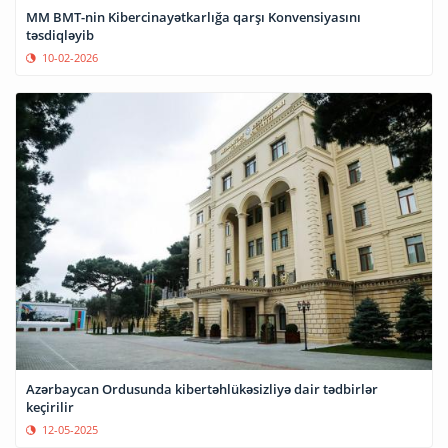
MM BMT-nin Kibercinayətkarlığa qarşı Konvensiyasını
təsdiqləyib
10-02-2026
Azərbaycan Ordusunda kibertəhlükəsizliyə dair tədbirlər
keçirilir
12-05-2025