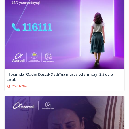
İl ərzində “Qadın Dəstək Xətti”nə müraciətlərin sayı 2,5 dəfə
artıb
26-01-2026