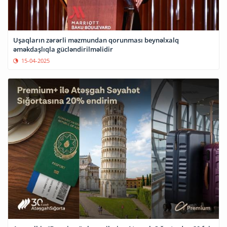
Uşaqların zərərli məzmundan qorunması beynəlxalq
əməkdaşlıqla gücləndirilməlidir
15-04-2025