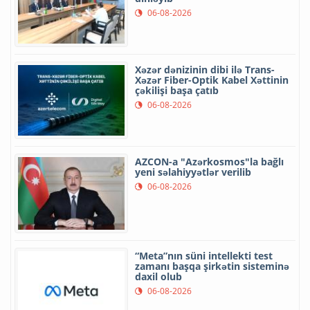
06-08-2026
Xəzər dənizinin dibi ilə Trans-
Xəzər Fiber-Optik Kabel Xəttinin
çəkilişi başa çatıb
06-08-2026
AZCON-a "Azərkosmos"la bağlı
yeni səlahiyyətlər verilib
06-08-2026
“Meta”nın süni intellekti test
zamanı başqa şirkətin sisteminə
daxil olub
06-08-2026