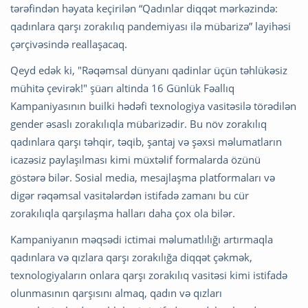
tərəfindən həyata keçirilən “Qadınlar diqqət mərkəzində:
qadınlara qarşı zorakılıq pandemiyası ilə mübarizə” layihəsi
çərçivəsində reallaşacaq.
Qeyd edək ki, "Rəqəmsal dünyanı qadinlar üçün təhlükəsiz
mühitə çevirək!" şüarı altinda 16 Günlük Fəallıq
Kampaniyasının builki hədəfi texnologiya vasitəsilə törədilən
gender əsaslı zorakılıqla mübarizədir. Bu növ zorakılıq
qadınlara qarşı təhqir, təqib, şantaj və şəxsi məlumatların
icazəsiz paylaşılması kimi müxtəlif formalarda özünü
göstərə bilər. Sosial media, mesajlaşma platformaları və
digər rəqəmsal vasitələrdən istifadə zamanı bu cür
zorakılıqla qarşılaşma halları daha çox ola bilər.
Kampaniyanın məqsədi ictimai məlumatlılığı artırmaqla
qadınlara və qızlara qarşı zorakılığa diqqət çəkmək,
texnologiyaların onlara qarşı zorakılıq vasitəsi kimi istifadə
olunmasının qarşısını almaq, qadın və qızları