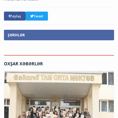
Paylaş
Tweet
ŞƏRHLƏR
OXŞAR XƏBƏRLƏR