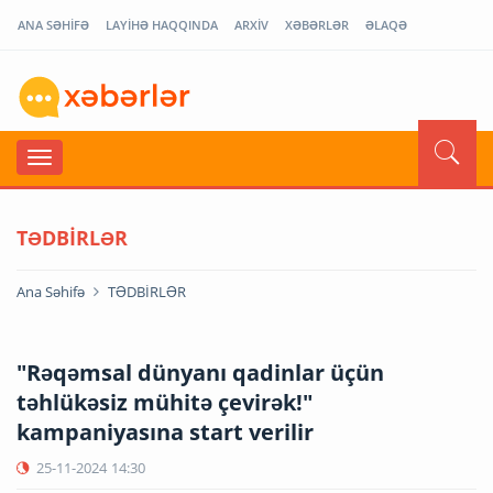
ANA SƏHİFƏ
LAYİHƏ HAQQINDA
ARXİV
XƏBƏRLƏR
ƏLAQƏ
TƏDBİRLƏR
Ana Səhifə
TƏDBİRLƏR
"Rəqəmsal dünyanı qadinlar üçün
təhlükəsiz mühitə çevirək!"
kampaniyasına start verilir
25-11-2024
14:30