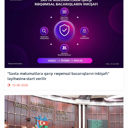
“Saxta məlumatlara qarşı rəqəmsal bacarıqların inkişafı”
layihəsinə start verilir
16-06-2026