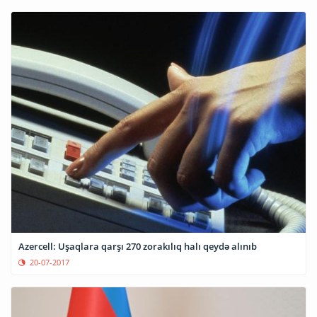
Azercell: Uşaqlara qarşı 270 zorakılıq halı qeydə alınıb
20-07-2017