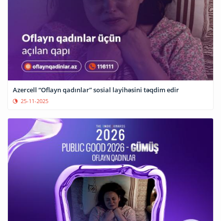
Azercell “Oflayn qadınlar” sosial layihəsini təqdim edir
25-11-2025