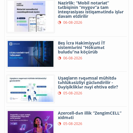
Nazirlik: “Mobil notariat”
tətbiqinin “mygov”a tam
inteqrasiyası istiqamətində işlər
davam etdirilir
06-08-2026
Beş İcra Hakimiyyəti İT
sistemlərini “Hökumət
buludu”na köçürüb
06-08-2026
Uşaqların rəqəmsal mühitdə
təhlükəsizliyi gücləndirilir -
Dəyişikliklər nəyi ehtiva edir?
05-08-2026
Azercell-dən illik “ZengimCELL”
xidməti
05-08-2026