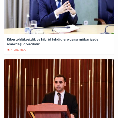
Kibertəhlükəsizlik və hibrid təhdidlərə qarşı mübarizədə
əməkdaşlıq vacibdir
15-04-2025