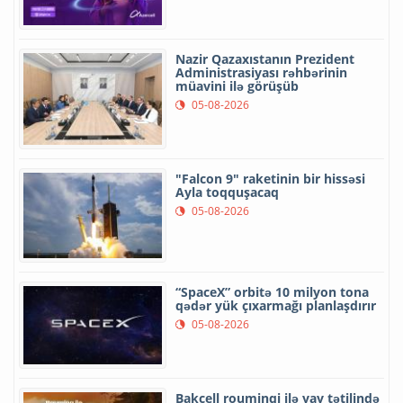
Nazir Qazaxıstanın Prezident
Administrasiyası rəhbərinin
müavini ilə görüşüb
05-08-2026
"Falcon 9" raketinin bir hissəsi
Ayla toqquşacaq
05-08-2026
“SpaceX” orbitə 10 milyon tona
qədər yük çıxarmağı planlaşdırır
05-08-2026
Bakcell rouminqi ilə yay tətilində