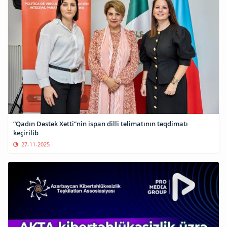
“Qadın Dəstək Xətti”nin ispan dilli təlimatının təqdimatı
keçirilib
27-11-2025