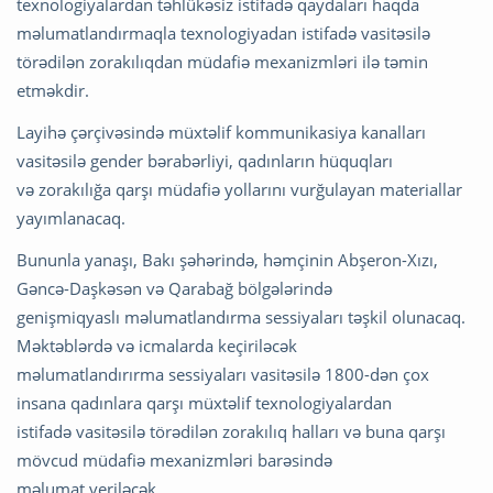
texnologiyalardan təhlükəsiz istifadə qaydaları haqda
məlumatlandırmaqla texnologiyadan istifadə vasitəsilə
törədilən zorakılıqdan müdafiə mexanizmləri ilə təmin
etməkdir.
Layihə çərçivəsində müxtəlif kommunikasiya kanalları
vasitəsilə gender bərabərliyi, qadınların hüquqları
və zorakılığa qarşı müdafiə yollarını vurğulayan materiallar
yayımlanacaq.
Bununla yanaşı, Bakı şəhərində, həmçinin Abşeron-Xızı,
Gəncə-Daşkəsən və Qarabağ bölgələrində
genişmiqyaslı məlumatlandırma sessiyaları təşkil olunacaq.
Məktəblərdə və icmalarda keçiriləcək
məlumatlandırırma sessiyaları vasitəsilə 1800-dən çox
insana qadınlara qarşı müxtəlif texnologiyalardan
istifadə vasitəsilə törədilən zorakılıq halları və buna qarşı
mövcud müdafiə mexanizmləri barəsində
məlumat veriləcək.