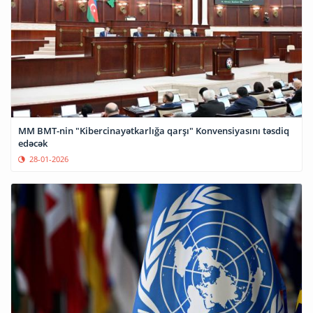
MM BMT-nin "Kibercinayətkarlığa qarşı" Konvensiyasını təsdiq
edəcək
28-01-2026