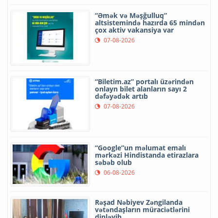
“Əmək və Məşğulluq”
altsistemində hazırda 65 mindən
çox aktiv vakansiya var
07-08-2026
“Biletim.az” portalı üzərindən
onlayn bilet alanların sayı 2
dəfəyədək artıb
07-08-2026
“Google”un məlumat emalı
mərkəzi Hindistanda etirazlara
səbəb olub
06-08-2026
Rəşad Nəbiyev Zəngilanda
vətəndaşların müraciətlərini
dinləyib