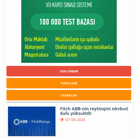
SON XƏBƏR
POPULYAR
YAZARLAR
Fitch ABB-nin reytinqini növbəti
dəfə yüksəltdi!
07-08-2026