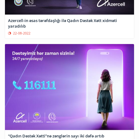
Azercell-in əsas tərəfdaşlığı ilə Qadın Dəstək Xətt xidməti
yaradılıb
22-08-2022
“Qadın Dəstək Xətti”nə zənglərin sayı iki dəfə artıb