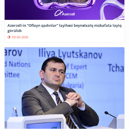
Azercell-in “Oflayn qadınlar” layihəsi beynəlxalq mükafata layiq
görülüb
03-03-2026