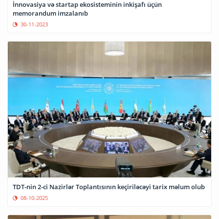
İnnovasiya və startap ekosisteminin inkişafı üçün
memorandum imzalanıb
30-11-2023
TDT-nin 2-ci Nazirlər Toplantısının keçiriləcəyi tarix məlum olub
08-10-2025