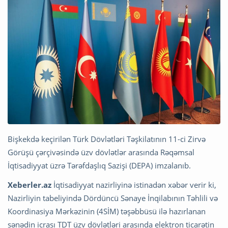
Bişkekdə keçirilən Türk Dövlətləri Təşkilatının 11-ci Zirvə
Görüşü çərçivəsində üzv dövlətlər arasında Rəqəmsal
İqtisadiyyat üzrə Tərəfdaşlıq Sazişi (DEPA) imzalanıb.
Xeberler.az
İqtisadiyyat nazirliyinə istinadən xəbər verir ki,
Nazirliyin tabeliyində Dördüncü Sənaye İnqilabının Təhlili və
Koordinasiya Mərkəzinin (4SİM) təşəbbüsü ilə hazırlanan
sənədin icrası TDT üzv dövlətləri arasında elektron ticarətin