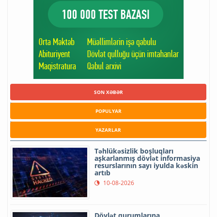
SON XƏBƏR
POPULYAR
YAZARLAR
Təhlükəsizlik boşluqları
aşkarlanmış dövlət informasiya
resurslarının sayı iyulda kəskin
artıb
10-08-2026
Dövlət qurumlarına