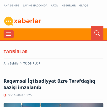
ANA SƏHİFƏ
LAYİHƏ HAQQINDA
ARXİV
XƏBƏRLƏR
ƏLAQƏ
TƏDBİRLƏR
Ana Səhifə
TƏDBİRLƏR
Rəqəmsal İqtisadiyyat üzrə Tərəfdaşlıq
Sazişi imzalanıb
06-11-2024
13:26