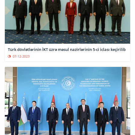
Türk dövlətlərinin İKT üzrə məsul nazirlərinin 5-ci iclası keçirilib
07-12-2023