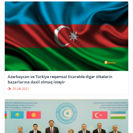
Azərbaycan və Türkiyə rəqəmsal ticarətdə digər ölkələrin
bazarlarına daxil olmaq istəyir
25-08-2021