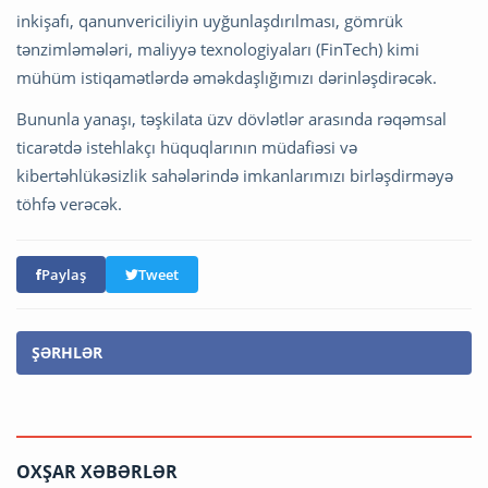
inkişafı, qanunvericiliyin uyğunlaşdırılması, gömrük
tənzimləmələri, maliyyə texnologiyaları (FinTech) kimi
mühüm istiqamətlərdə əməkdaşlığımızı dərinləşdirəcək.
Bununla yanaşı, təşkilata üzv dövlətlər arasında rəqəmsal
ticarətdə istehlakçı hüquqlarının müdafiəsi və
kibertəhlükəsizlik sahələrində imkanlarımızı birləşdirməyə
töhfə verəcək.
Paylaş
Tweet
ŞƏRHLƏR
OXŞAR XƏBƏRLƏR