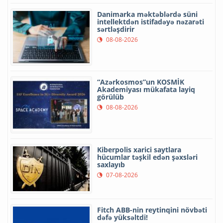
Danimarka məktəblərdə süni
intellektdən istifadəyə nəzarəti
sərtləşdirir
08-08-2026
“Azərkosmos”un KOSMİK
Akademiyası mükafata layiq
görülüb
08-08-2026
Kiberpolis xarici saytlara
hücumlar təşkil edən şəxsləri
saxlayıb
07-08-2026
Fitch ABB-nin reytinqini növbəti
dəfə yüksəltdi!