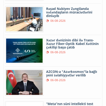
Rəşad Nəbiyev Zəngilanda
vətəndaşların müraciətlərini
dinləyib
06-08-2026
Xəzər dənizinin dibi ilə Trans-
Xəzər Fiber-Optik Kabel Xəttinin
çəkilişi başa çatıb
06-08-2026
AZCON-a "Azərkosmos"la bağlı
yeni səlahiyyətlər verilib
06-08-2026
“Meta”nın süni intellekti test