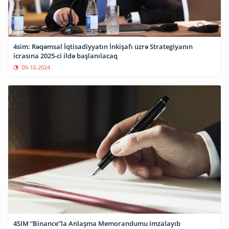
4sim: Rəqəmsal İqtisadiyyatın İnkişafı üzrə Strategiyanın
icrasına 2025-ci ildə başlanılacaq
09-10-2024
4SIM “Binance”la Anlaşma Memorandumu imzalayıb