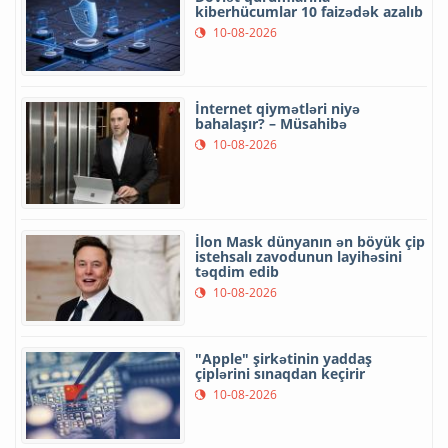
kiberhücumlar 10 faizədək azalıb
10-08-2026
İnternet qiymətləri niyə
bahalaşır? – Müsahibə
10-08-2026
İlon Mask dünyanın ən böyük çip
istehsalı zavodunun layihəsini
təqdim edib
10-08-2026
"Apple" şirkətinin yaddaş
çiplərini sınaqdan keçirir
10-08-2026