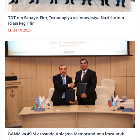
TDT-nın Sənaye, Elm, Texnologiya və İnnovasiya Nazirlərinin
iclası keçirilir
24-10-2025
BANM və 4SİM arasında Anlaşma Memorandumu imzalanıb