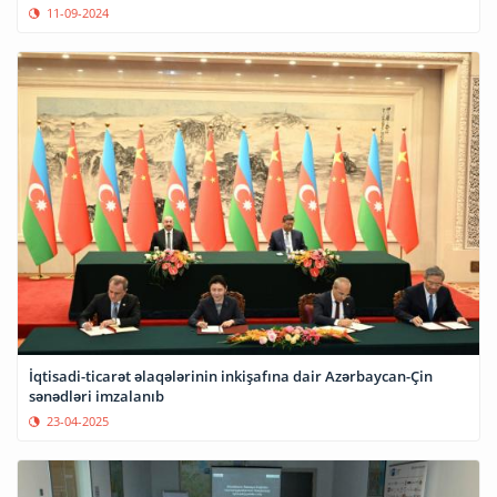
11-09-2024
İqtisadi-ticarət əlaqələrinin inkişafına dair Azərbaycan-Çin
sənədləri imzalanıb
23-04-2025