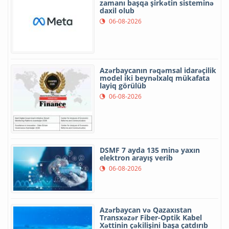
zamanı başqa şirkətin sisteminə
daxil olub
06-08-2026
Azərbaycanın rəqəmsal idarəçilik
model iki beynəlxalq mükafata
layiq görülüb
06-08-2026
DSMF 7 ayda 135 minə yaxın
elektron arayış verib
06-08-2026
Azərbaycan və Qazaxıstan
Transxəzər Fiber-Optik Kabel
Xəttinin çəkilişini başa çatdırıb