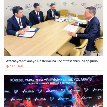
Azərbaycan “Sənaye Klasterlərinə Keçid” təşəbbüsünə qoşulub
23-01-2026