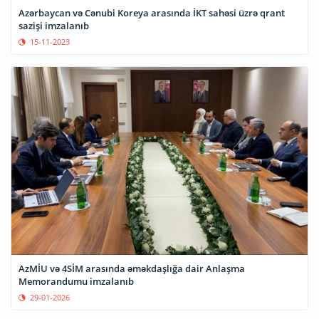
Azərbaycan və Cənubi Koreya arasında İKT sahəsi üzrə qrant
sazişi imzalanıb
15-11-2023
AzMİU və 4SİM arasında əməkdaşlığa dair Anlaşma
Memorandumu imzalanıb
29-01-2026