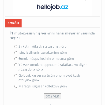
SORĞU
İT mütəxəssislər iş yerlərini hansı meyarlar əsasında
seçir ?
Şirkətin yüksək statusuna görə
İşin, layihənin xarakterinə görə
Əmək müqaviləsinin olmasına görə
Yüksək əmək haqqına, mükafatlara və digər
güzəştlərə görə
Gələcək karyerası üçün əhəmiyyət kəsb
etdiyinə görə
Maraqlı, işgüzar kollektivə görə