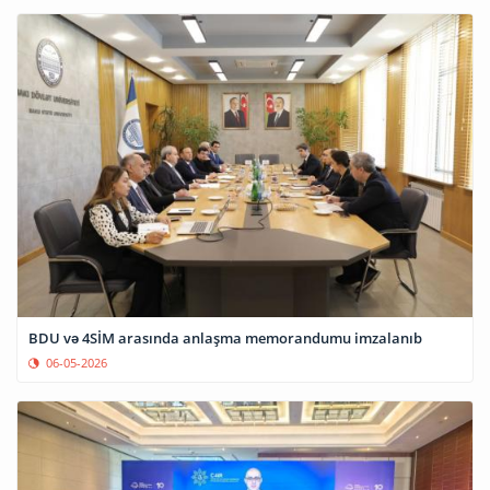
BDU və 4SİM arasında anlaşma memorandumu imzalanıb
06-05-2026