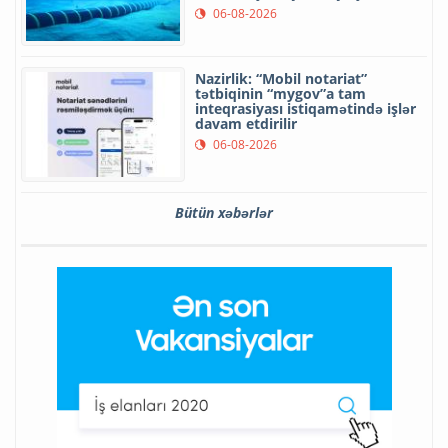
06-08-2026
Nazirlik: “Mobil notariat”
tətbiqinin “mygov”a tam
inteqrasiyası istiqamətində işlər
davam etdirilir
06-08-2026
Bütün xəbərlər