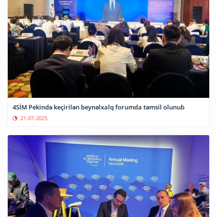
4SİM Pekində keçirilən beynəlxalq forumda təmsil olunub
21-07-2025