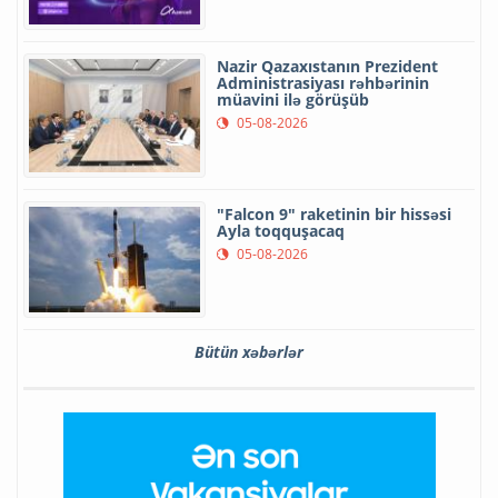
Nazir Qazaxıstanın Prezident
Administrasiyası rəhbərinin
müavini ilə görüşüb
05-08-2026
"Falcon 9" raketinin bir hissəsi
Ayla toqquşacaq
05-08-2026
Bütün xəbərlər