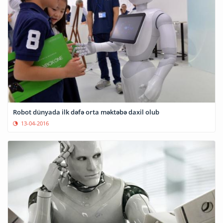
Robot dünyada ilk dəfə orta məktəbə daxil olub
13-04-2016