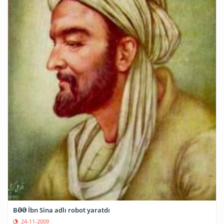
BƏƏ İbn Sina adlı robot yaratdı
24-11-2009