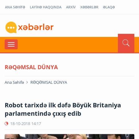
ANA SƏHİFƏ
LAYİHƏ HAQQINDA
ARXİV
XƏBƏRLƏR
ƏLAQƏ
RƏQƏMSAL DÜNYA
Ana Səhifə
RƏQƏMSAL DÜNYA
Robot tarixdə ilk dəfə Böyük Britaniya
parlamentində çıxış edib
18-10-2018
14:17