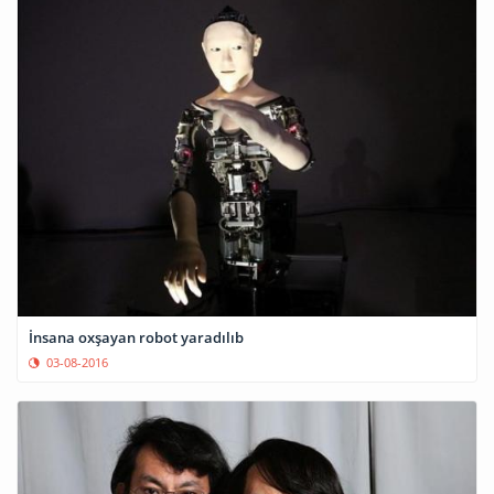
İnsana oxşayan robot yaradılıb
03-08-2016