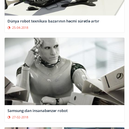
Dünya robot texnikası bazarının həcmi sürətlə artır
25-04-2018
Samsung-dan insanabənzər robot
27-02-2018