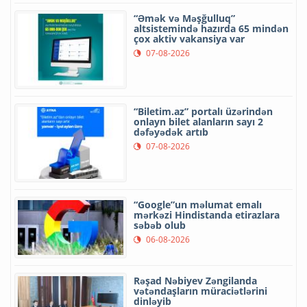
“Əmək və Məşğulluq”
altsistemində hazırda 65 mindən
çox aktiv vakansiya var
07-08-2026
“Biletim.az” portalı üzərindən
onlayn bilet alanların sayı 2
dəfəyədək artıb
07-08-2026
“Google”un məlumat emalı
mərkəzi Hindistanda etirazlara
səbəb olub
06-08-2026
Rəşad Nəbiyev Zəngilanda
vətəndaşların müraciətlərini
dinləyib