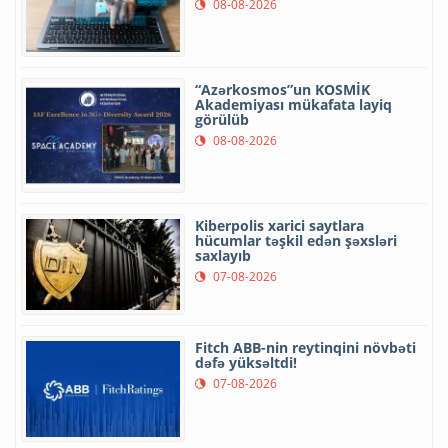
08-08-2026
“Azərkosmos”un KOSMİK
Akademiyası mükafata layiq
görülüb
08-08-2026
Kiberpolis xarici saytlara
hücumlar təşkil edən şəxsləri
saxlayıb
07-08-2026
Fitch ABB-nin reytinqini növbəti
dəfə yüksəltdi!
07-08-2026