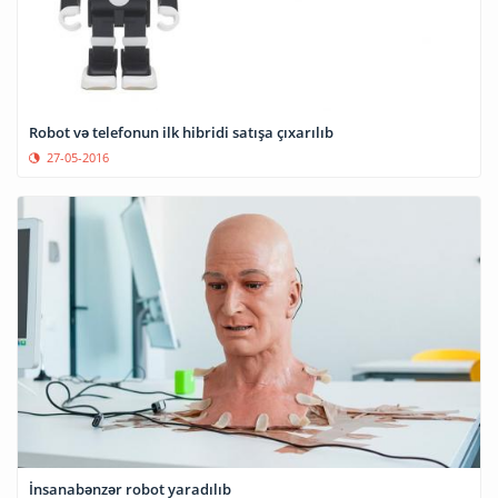
Robot və telefonun ilk hibridi satışa çıxarılıb
27-05-2016
İnsanabənzər robot yaradılıb