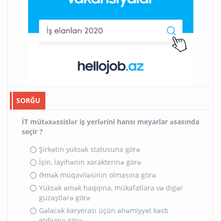
SORĞU
İT mütəxəssislər iş yerlərini hansı meyarlar əsasında
seçir ?
Şirkətin yüksək statusuna görə
İşin, layihənin xarakterinə görə
Əmək müqaviləsinin olmasına görə
Yüksək əmək haqqına, mükafatlara və digər
güzəştlərə görə
Gələcək karyerası üçün əhəmiyyət kəsb
etdiyinə görə