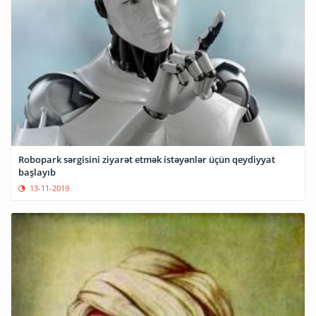
Robopark sərgisini ziyarət etmək istəyənlər üçün qeydiyyat
başlayıb
13-11-2019