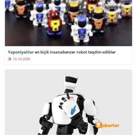
Yaponiyalılar ən kiçik insanabənzər robot təqdim ediblər
14-10-2008