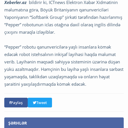
Xeberler.az
bildirir ki,
ICTnews Elektron Xəbər Xidmətinin
məlumatına görə, Böyük Britaniyanın qanunvericiləri
Yaponiyanın “Softbank Group” şirkəti tərəfindən hazırlanmış
“Pepper” robotunun iclas otağına daxil olaraq ingilis dilində
çıxışını maraqla izləyiblər.
“Pepper” robotu qanunvericilərə yaşlı insanlara kömək
edəcək robot istehsalının inkişaf layihəsi haqda məlumat
verib. Layihənin məqsədi səhiyyə sisteminin üzərinə düşən
yükü azaltmaqdır. Həmçinin bu layihə yaşlı insanlara sərbəst
yaşamaqda, təklikdən uzaqlaşmaqda və onların həyat
şəraitini yaxşılaşdırmaqda kömək edəcək.
Paylaş
Tweet
ŞƏRHLƏR