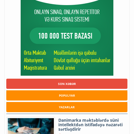
SON XƏBƏR
POPULYAR
YAZARLAR
Danimarka məktəblərdə süni
intellektdən istifadəyə nəzarəti
sərtləşdirir