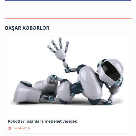
OXŞAR XƏBƏRLƏR
Robotlar insanlara məsləhət verəcək
12-04-2016