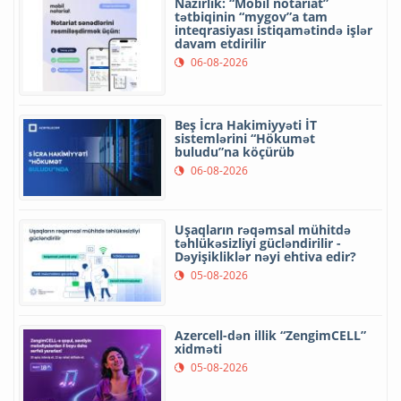
Nazirlik: “Mobil notariat”
tətbiqinin “mygov”a tam
inteqrasiyası istiqamətində işlər
davam etdirilir
06-08-2026
Beş İcra Hakimiyyəti İT
sistemlərini “Hökumət
buludu”na köçürüb
06-08-2026
Uşaqların rəqəmsal mühitdə
təhlükəsizliyi gücləndirilir -
Dəyişikliklər nəyi ehtiva edir?
05-08-2026
Azercell-dən illik “ZengimCELL”
xidməti
05-08-2026