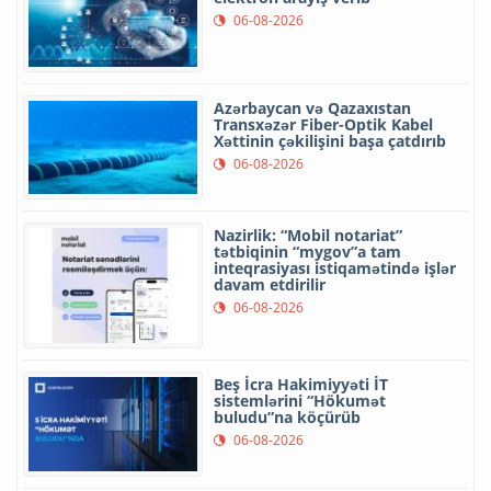
06-08-2026
Azərbaycan və Qazaxıstan
Transxəzər Fiber-Optik Kabel
Xəttinin çəkilişini başa çatdırıb
06-08-2026
Nazirlik: “Mobil notariat”
tətbiqinin “mygov”a tam
inteqrasiyası istiqamətində işlər
davam etdirilir
06-08-2026
Beş İcra Hakimiyyəti İT
sistemlərini “Hökumət
buludu”na köçürüb
06-08-2026