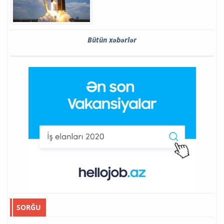
Bütün xəbərlər
SORĞU