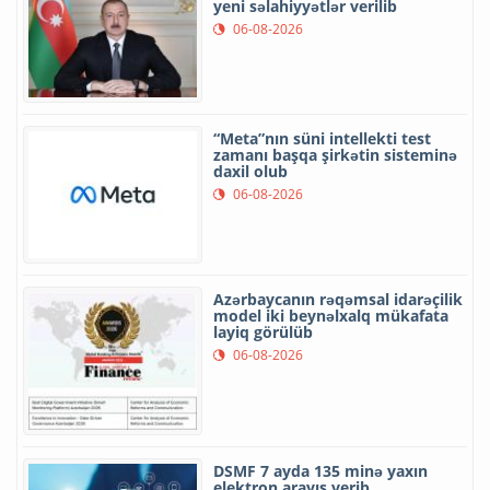
yeni səlahiyyətlər verilib
06-08-2026
“Meta”nın süni intellekti test
zamanı başqa şirkətin sisteminə
daxil olub
06-08-2026
Azərbaycanın rəqəmsal idarəçilik
model iki beynəlxalq mükafata
layiq görülüb
06-08-2026
DSMF 7 ayda 135 minə yaxın
elektron arayış verib