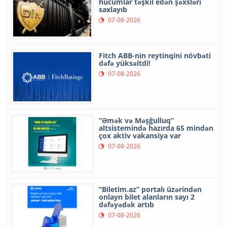
hücumlar təşkil edən şəxsləri
saxlayıb
07-08-2026
Fitch ABB-nin reytinqini növbəti
dəfə yüksəltdi!
07-08-2026
“Əmək və Məşğulluq”
altsistemində hazırda 65 mindən
çox aktiv vakansiya var
07-08-2026
“Biletim.az” portalı üzərindən
onlayn bilet alanların sayı 2
dəfəyədək artıb
07-08-2026