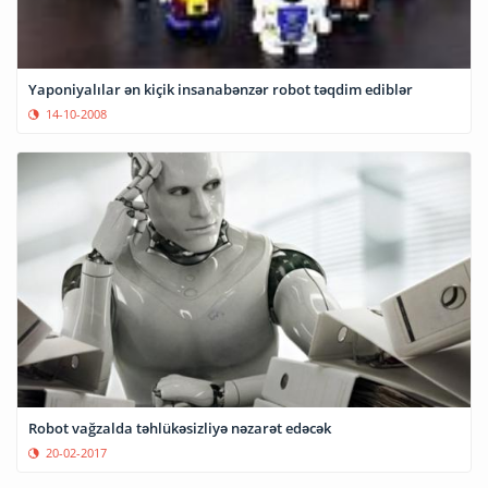
Yaponiyalılar ən kiçik insanabənzər robot təqdim ediblər
14-10-2008
Robot vağzalda təhlükəsizliyə nəzarət edəcək
20-02-2017