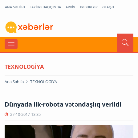
ANA SƏHİFƏ
LAYİHƏ HAQQINDA
ARXİV
XƏBƏRLƏR
ƏLAQƏ
TEXNOLOGİYA
Ana Səhifə
TEXNOLOGİYA
Dünyada ilk-robota vətəndaşlıq verildi
27-10-2017
13:35