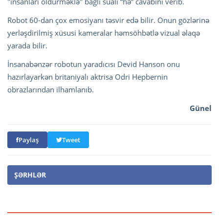
"insanları öldürməklə" bağlı sualı “hə” cavabını verib.
Robot 60-dan çox emosiyanı təsvir edə bilir. Onun gözlərinə
yerləşdirilmiş xüsusi kameralar həmsöhbətlə vizual əlaqə
yarada bilir.
İnsanabənzər robotun yaradıcısı Devid Hanson onu
hazırlayarkən britaniyalı aktrisa Odri Hepbernin
obrazlarından ilhamlanıb.
Günel
Paylaş
Tweet
ŞƏRHLƏR