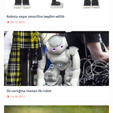
Robota oxşar smartfon təqdim edilib
06-10-2015
Öz varlığına inanan ilk robot
14-09-2015