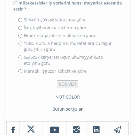
İT mütəxəssislər iş yerlərini hansı meyarlar əsasında
seçir ?
Şirkətin yüksək statusuna görə
İşin, layihənin xarakterinə görə
Əmək müqaviləsinin olmasına görə
Yüksək əmək haqqına, mükafatlara və digər
güzəştlərə görə
Gələcək karyerası üçün əhəmiyyət kəsb
etdiyinə görə
Maraqlı, işgüzar kollektivə görə
NƏTİCƏLƏR
Bütün sorğular