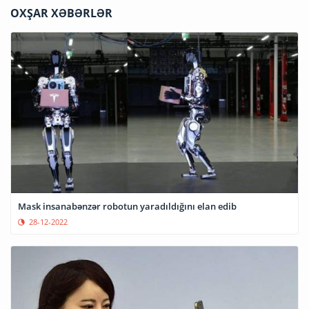
OXŞAR XƏBƏRLƏR
Mask insanabənzər robotun yaradıldığını elan edib
28-12-2022