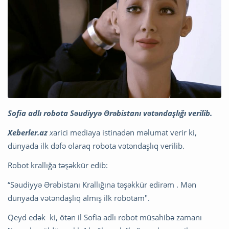
Sofia adlı robota Səudiyyə Ərəbistanı vətəndaşlığı verilib.
Xeberler.az
x
arici mediaya istinadən məlumat verir ki,
dünyada ilk dəfə olaraq robota vətəndaşlıq verilib.
Robot krallığa təşəkkür edib:
“Səudiyyə Ərəbistanı Krallığına təşəkkür edirəm . Mən
dünyada vətəndaşlıq almış ilk robotam".
Qeyd edək ki, ötən il Sofia adlı robot müsahibə zamanı