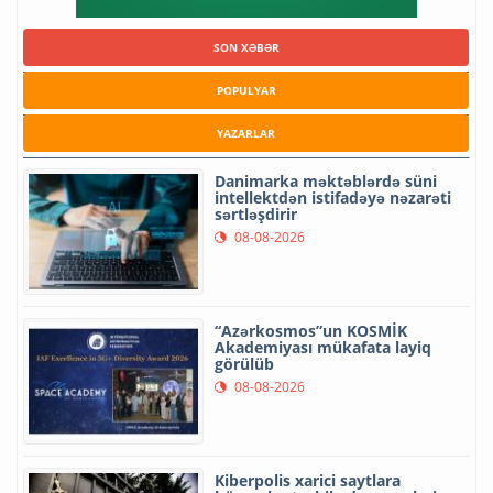
SON XƏBƏR
POPULYAR
YAZARLAR
Danimarka məktəblərdə süni
intellektdən istifadəyə nəzarəti
sərtləşdirir
08-08-2026
“Azərkosmos”un KOSMİK
Akademiyası mükafata layiq
görülüb
08-08-2026
Kiberpolis xarici saytlara