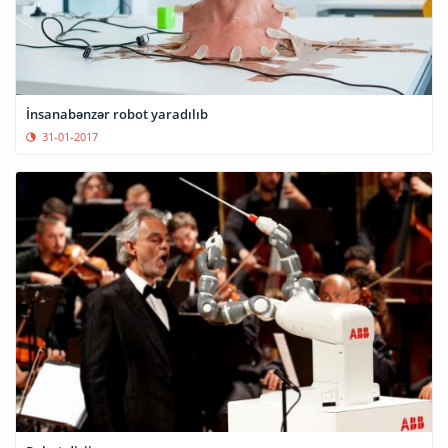
İnsanabənzər robot yaradılıb
31-01-2017