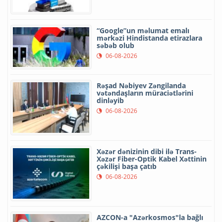
“Google”un məlumat emalı
mərkəzi Hindistanda etirazlara
səbəb olub
06-08-2026
Rəşad Nəbiyev Zəngilanda
vətəndaşların müraciətlərini
dinləyib
06-08-2026
Xəzər dənizinin dibi ilə Trans-
Xəzər Fiber-Optik Kabel Xəttinin
çəkilişi başa çatıb
06-08-2026
AZCON-a "Azərkosmos"la bağlı