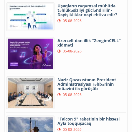
Uşaqların rəqəmsal mühitdə
təhlükəsizliyi gücləndirilir -
Dəyişikliklər nəyi ehtiva edir?
05-08-2026
Azercell-dən illik “ZengimCELL”
xidməti
05-08-2026
Nazir Qazaxıstanın Prezident
Administrasiyası rəhbərinin
müavini ilə görüşüb
05-08-2026
"Falcon 9" raketinin bir hissəsi
Ayla toqquşacaq
05-08-2026