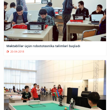
Məktəblilər üçün robototexnika təlimləri başladı
20-04-2018