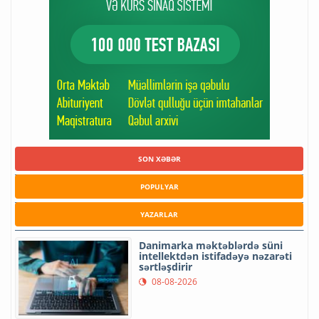
SON XƏBƏR
POPULYAR
YAZARLAR
Danimarka məktəblərdə süni
intellektdən istifadəyə nəzarəti
sərtləşdirir
08-08-2026