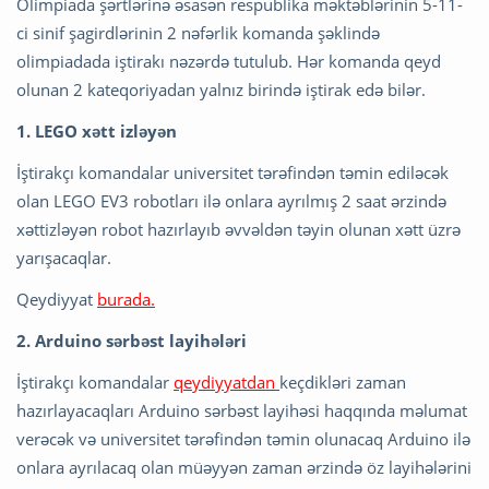
Olimpiada şərtlərinə əsasən respublika məktəblərinin 5-11-
ci sinif şagirdlərinin 2 nəfərlik komanda şəklində
olimpiadada iştirakı nəzərdə tutulub. Hər komanda qeyd
olunan 2 kateqoriyadan yalnız birində iştirak edə bilər.
1. LEGO xətt izləyən
İştirakçı komandalar universitet tərəfindən təmin ediləcək
olan LEGO EV3 robotları ilə onlara ayrılmış 2 saat ərzində
xəttizləyən robot hazırlayıb əvvəldən təyin olunan xətt üzrə
yarışacaqlar.
Qeydiyyat
burada.
2. Arduino sərbəst layihələri
İştirakçı komandalar
qeydiyyatdan
keçdikləri zaman
hazırlayacaqları Arduino sərbəst layihəsi haqqında məlumat
verəcək və universitet tərəfindən təmin olunacaq Arduino ilə
onlara ayrılacaq olan müəyyən zaman ərzində öz layihələrini