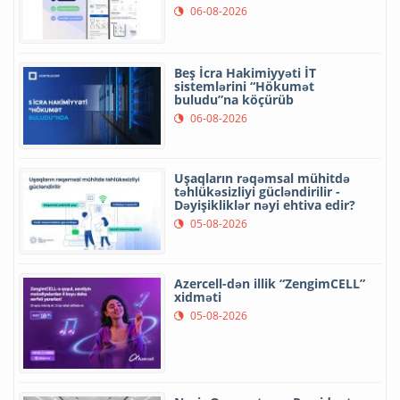
06-08-2026
Beş İcra Hakimiyyəti İT
sistemlərini “Hökumət
buludu”na köçürüb
06-08-2026
Uşaqların rəqəmsal mühitdə
təhlükəsizliyi gücləndirilir -
Dəyişikliklər nəyi ehtiva edir?
05-08-2026
Azercell-dən illik “ZengimCELL”
xidməti
05-08-2026