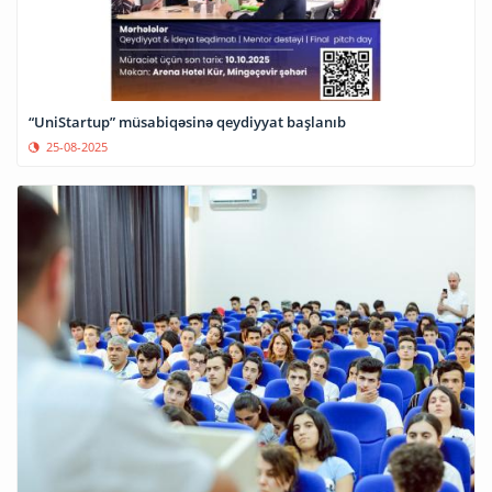
“UniStartup” müsabiqəsinə qeydiyyat başlanıb
25-08-2025