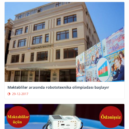
Məktəblilər arasında robototexnika olimpiadası başlayır
29-12-2017