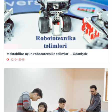
Məktəblilər üçün robototexnika təlimləri – Ödənişsiz
12-04-2018