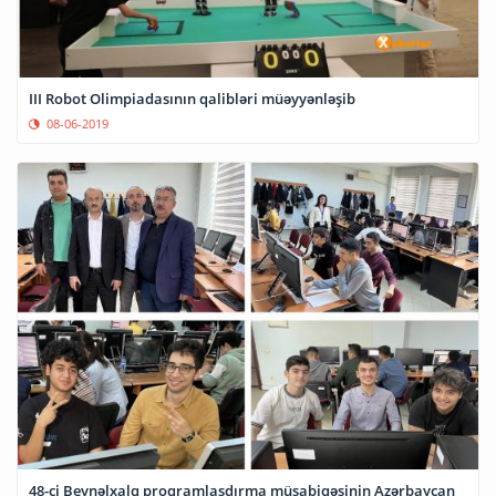
III Robot Olimpiadasının qalibləri müəyyənləşib
08-06-2019
48-ci Beynəlxalq proqramlaşdırma müsabiqəsinin Azərbaycan