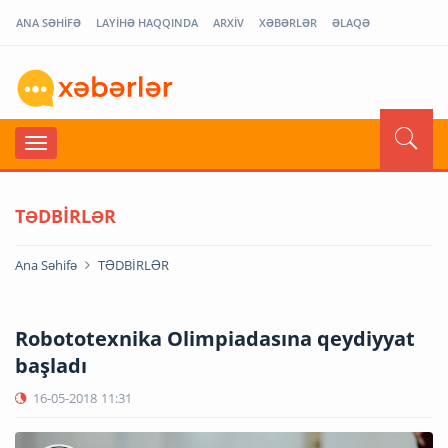
ANA SƏHİFƏ
LAYİHƏ HAQQINDA
ARXİV
XƏBƏRLƏR
ƏLAQƏ
TƏDBİRLƏR
Ana Səhifə
TƏDBİRLƏR
Robototexnika Olimpiadasına qeydiyyat
başladı
16-05-2018
11:31