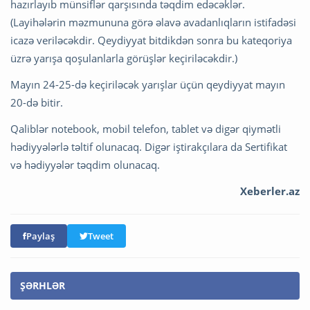
hazırlayıb münsiflər qarşısında təqdim edəcəklər.
(Layihələrin məzmununa görə əlavə avadanlıqların istifadəsi
icazə veriləcəkdir. Qeydiyyat bitdikdən sonra bu kateqoriya
üzrə yarışa qoşulanlarla görüşlər keçiriləcəkdir.)
Mayın 24-25-də keçiriləcək yarışlar üçün qeydiyyat mayın
20-də bitir.
Qaliblər notebook, mobil telefon, tablet və digər qiymətli
hədiyyələrlə təltif olunacaq. Digər iştirakçılara da Sertifikat
və hədiyyələr təqdim olunacaq.
Xeberler.az
Paylaş
Tweet
ŞƏRHLƏR