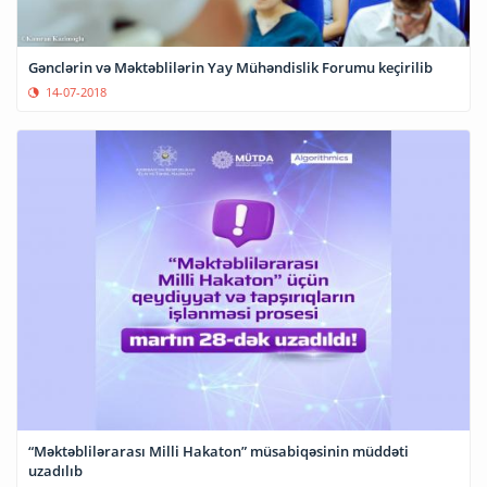
Gənclərin və Məktəblilərin Yay Mühəndislik Forumu keçirilib
14-07-2018
“Məktəblilərarası Milli Hakaton” müsabiqəsinin müddəti
uzadılıb