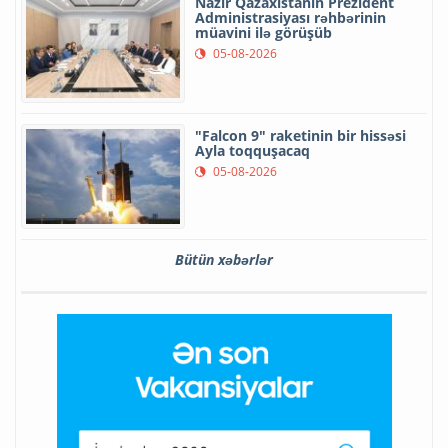
Nazir Qazaxıstanın Prezident
Administrasiyası rəhbərinin
müavini ilə görüşüb
05-08-2026
"Falcon 9" raketinin bir hissəsi
Ayla toqquşacaq
05-08-2026
Bütün xəbərlər