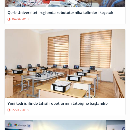
Qərb Universiteti regionda robototexnika təlimləri keçəcək
04-04-2018
Yeni tədris ilində təhsil robotlarının tətbiqinə başlanılıb
22-09-2018