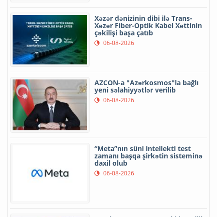
Xəzər dənizinin dibi ilə Trans-
Xəzər Fiber-Optik Kabel Xəttinin
çəkilişi başa çatıb
06-08-2026
AZCON-a "Azərkosmos"la bağlı
yeni səlahiyyətlər verilib
06-08-2026
“Meta”nın süni intellekti test
zamanı başqa şirkətin sisteminə
daxil olub
06-08-2026