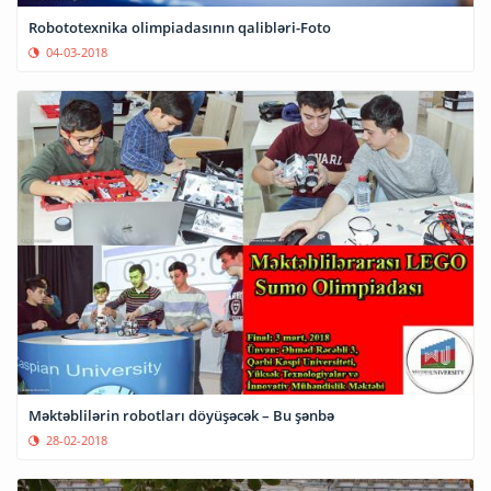
Robototexnika olimpiadasının qalibləri-Foto
04-03-2018
Məktəblilərin robotları döyüşəcək – Bu şənbə
28-02-2018