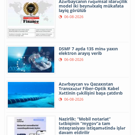
Azərbaycanın rəqəmsal idarəçilik
model iki beynəlxalq mükafata
layiq görülüb
06-08-2026
DSMF 7 ayda 135 minə yaxın
elektron arayış verib
06-08-2026
Azərbaycan və Qazaxıstan
Transxəzər Fiber-Optik Kabel
Xəttinin çəkilişini başa çatdırıb
06-08-2026
Nazirlik: “Mobil notariat”
tətbiqinin “mygov”a tam
inteqrasiyası istiqamətində işlər
davam etdirilir