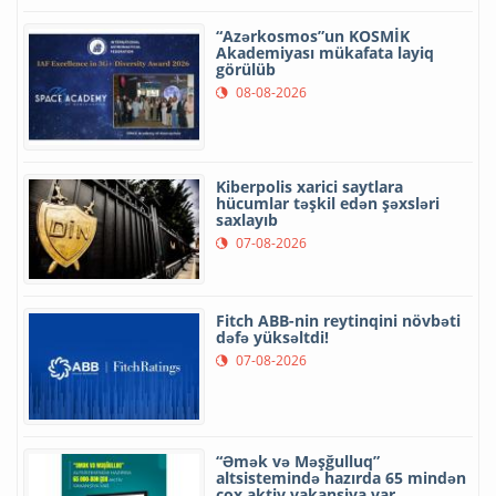
“Azərkosmos”un KOSMİK
Akademiyası mükafata layiq
görülüb
08-08-2026
Kiberpolis xarici saytlara
hücumlar təşkil edən şəxsləri
saxlayıb
07-08-2026
Fitch ABB-nin reytinqini növbəti
dəfə yüksəltdi!
07-08-2026
“Əmək və Məşğulluq”
altsistemində hazırda 65 mindən
çox aktiv vakansiya var