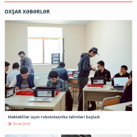
OXŞAR XƏBƏRLƏR
Məktəblilər üçün robototexnika təlimləri başladı
20-04-2018