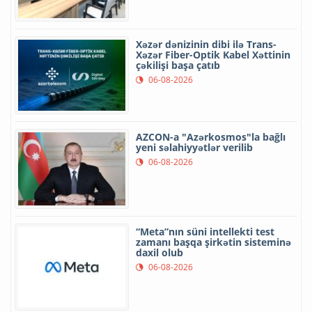
Xəzər dənizinin dibi ilə Trans-
Xəzər Fiber-Optik Kabel Xəttinin
çəkilişi başa çatıb
06-08-2026
AZCON-a "Azərkosmos"la bağlı
yeni səlahiyyətlər verilib
06-08-2026
“Meta”nın süni intellekti test
zamanı başqa şirkətin sisteminə
daxil olub
06-08-2026