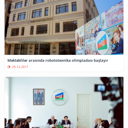
Məktəblilər arasında robototexnika olimpiadası başlayır
29-12-2017