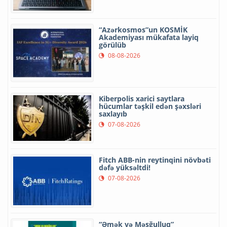
“Azərkosmos”un KOSMİK
Akademiyası mükafata layiq
görülüb
08-08-2026
Kiberpolis xarici saytlara
hücumlar təşkil edən şəxsləri
saxlayıb
07-08-2026
Fitch ABB-nin reytinqini növbəti
dəfə yüksəltdi!
07-08-2026
“Əmək və Məşğulluq”