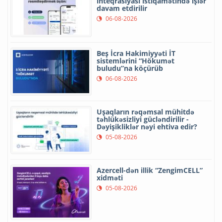
inteqrasiyası istiqamətində işlər
davam etdirilir
06-08-2026
Beş İcra Hakimiyyəti İT
sistemlərini “Hökumət
buludu”na köçürüb
06-08-2026
Uşaqların rəqəmsal mühitdə
təhlükəsizliyi gücləndirilir -
Dəyişikliklər nəyi ehtiva edir?
05-08-2026
Azercell-dən illik “ZengimCELL”
xidməti
05-08-2026