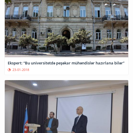
Ekspert: “Bu universitetdə peşəkar mühəndislər hazırlana bilər”
23-01-2018