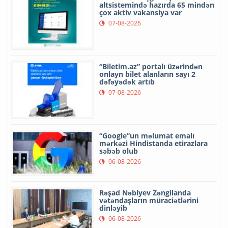
altsistemində hazırda 65 mindən
çox aktiv vakansiya var
07-08-2026
“Biletim.az” portalı üzərindən
onlayn bilet alanların sayı 2
dəfəyədək artıb
07-08-2026
“Google”un məlumat emalı
mərkəzi Hindistanda etirazlara
səbəb olub
06-08-2026
Rəşad Nəbiyev Zəngilanda
vətəndaşların müraciətlərini
dinləyib
06-08-2026