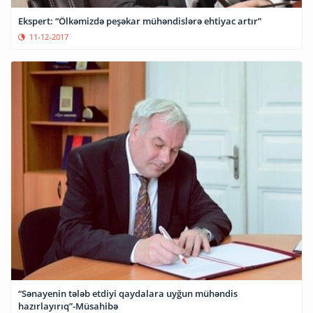
Ekspert: “Ölkəmizdə peşəkar mühəndislərə ehtiyac artır”
11-12-2017
“Sənayenin tələb etdiyi qaydalara uyğun mühəndis
hazırlayırıq”-Müsahibə