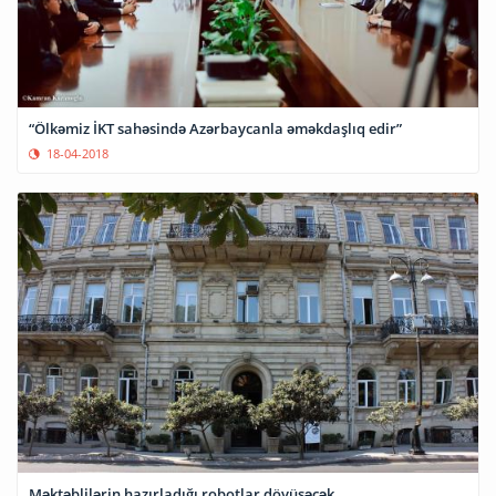
“Ölkəmiz İKT sahəsində Azərbaycanla əməkdaşlıq edir”
18-04-2018
Məktəblilərin hazırladığı robotlar döyüşəcək