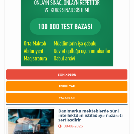
SON XƏBƏR
POPULYAR
YAZARLAR
Danimarka məktəblərdə süni
intellektdən istifadəyə nəzarəti
sərtləşdirir
08-08-2026