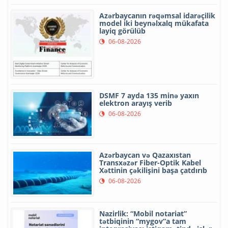
Azərbaycanın rəqəmsal idarəçilik
model iki beynəlxalq mükafata
layiq görülüb
06-08-2026
DSMF 7 ayda 135 minə yaxın
elektron arayış verib
06-08-2026
Azərbaycan və Qazaxıstan
Transxəzər Fiber-Optik Kabel
Xəttinin çəkilişini başa çatdırıb
06-08-2026
Nazirlik: “Mobil notariat”
tətbiqinin “mygov”a tam