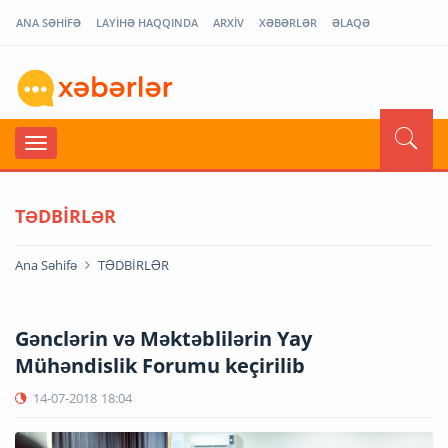
ANA SƏHİFƏ
LAYİHƏ HAQQINDA
ARXİV
XƏBƏRLƏR
ƏLAQƏ
TƏDBİRLƏR
Ana Səhifə
TƏDBİRLƏR
Gənclərin və Məktəblilərin Yay
Mühəndislik Forumu keçirilib
14-07-2018
18:04