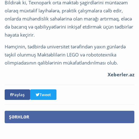
Bildirək ki, Texnopark orta məktəb şagirdlərini müntəzəm
olaraq müxtəlif layihələrə, praktik çalışmalara cəlb edir,
onlarda mühəndislik sahələrinə olan marağı artırmaq, eləcə
də bacarıq və qabiliyyətlərini inkişaf etdirmək üçün tədbirlər
həyata keçirir.
Həmçinin, tədbirdə universitet tərəfindən yaxın günlərdə
təşkil olunmuş Məktəblilərin LEGO və robototexnika
olimpiadasının qaliblərinin mükafatlandırılması olub.
Xeberler.az
Paylaş
Tweet
ŞƏRHLƏR