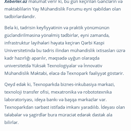
Xeberler
.az
məlumat verir ki, bu gün keçirilən Gənclərin və
məktəblilərin Yay Mühəndislik Forumu eyni qəbildən olan
tədbirlərdəndir.
Belə ki, tədrisin keyfiyyətinin və praktik yönümünün
gücləndirilməsinə yönəlmiş tədbirlər, eyni zamanda,
infrastruktur layihələri həyata keçirən Qərbi Kaspi
Universitetində bu tədris ilindən mühəndislik ixtisasları üzrə
kadr hazırlığı aparılır, məqsədə uyğun olaraqda
universitetdə Yüksək Texnologiyalar və İnnovativ
Mühəndislik Məktəbi, eləcə də Texnopark fəaliyyət göstərir.
Qeyd edək ki, Texnoparkda biznes-inkubasiya mərkəzi,
texnoloji transfer ofisi, mexatronika və robototexnika
laboratoriyası, ideya bankı və başqa mərkəzlər var.
Texnoparkdan sərbəst istifadə imkanı yaradılıb. İdeyası olan
tələbələr və şagirdlər bura müraciət edərək dəstək ala
bilirlər.