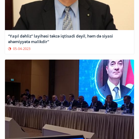
“Yaşıl dəhliz” layihəsi təkcə iqtisadi deyil, həm də siyasi
əhəmiyyətə malikdir”
05-04-2023