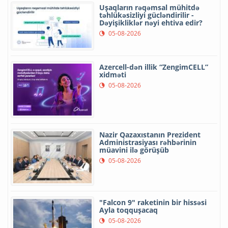
Uşaqların rəqəmsal mühitdə
təhlükəsizliyi gücləndirilir -
Dəyişikliklər nəyi ehtiva edir?
05-08-2026
Azercell-dən illik “ZengimCELL”
xidməti
05-08-2026
Nazir Qazaxıstanın Prezident
Administrasiyası rəhbərinin
müavini ilə görüşüb
05-08-2026
"Falcon 9" raketinin bir hissəsi
Ayla toqquşacaq
05-08-2026