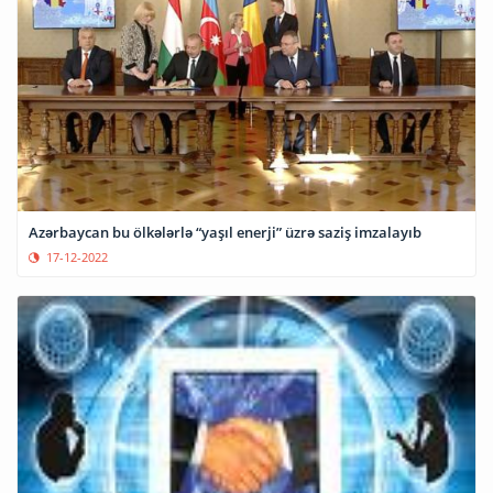
Azərbaycan bu ölkələrlə “yaşıl enerji” üzrə saziş imzalayıb
17-12-2022