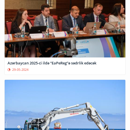
Azərbaycan 2025-ci ildə “EaPeReg”ə sədrlik edəcək
29-05-2024