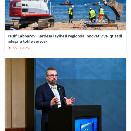
Yusif Cabbarov: Kardesa layihəsi regionda innovativ və iqtisadi
inkişafa töhfə verəcək
22-10-2025