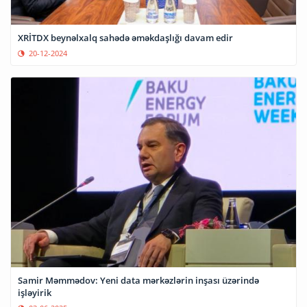
XRİTDX beynəlxalq sahədə əməkdaşlığı davam edir
20-12-2024
Samir Məmmədov: Yeni data mərkəzlərin inşası üzərində
işləyirik