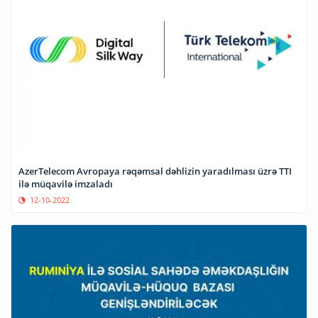
AzerTelecom Avropaya rəqəmsal dəhlizin yaradılması üzrə TTI
ilə müqavilə imzaladı
12-10-2022