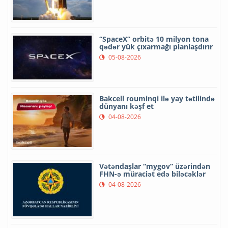
“SpaceX” orbitə 10 milyon tona
qədər yük çıxarmağı planlaşdırır
05-08-2026
Bakcell rouminqi ilə yay tətilində
dünyanı kəşf et
04-08-2026
Vətəndaşlar “mygov” üzərindən
FHN-ə müraciət edə biləcəklər
04-08-2026