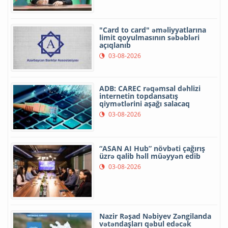
"Card to card" əməliyyatlarına
limit qoyulmasının səbəbləri
açıqlanıb
03-08-2026
ADB: CAREC rəqəmsal dəhlizi
internetin topdansatış
qiymətlərini aşağı salacaq
03-08-2026
“ASAN AI Hub” növbəti çağırış
üzrə qalib həll müəyyən edib
03-08-2026
Nazir Rəşad Nəbiyev Zəngilanda
vətəndaşları qəbul edəcək