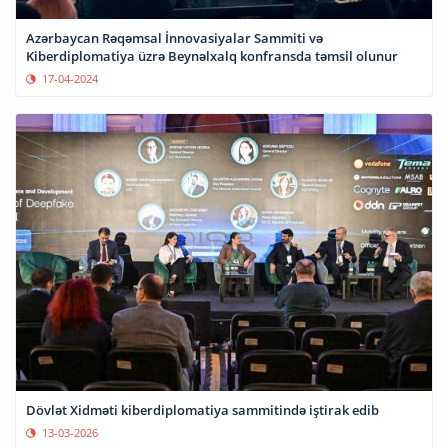
Azərbaycan Rəqəmsal İnnovasiyalar Sammiti və
Kiberdiplomatiya üzrə Beynəlxalq konfransda təmsil olunur
17-04-2024
Dövlət Xidməti kiberdiplomatiya sammitində iştirak edib
13-03-2026