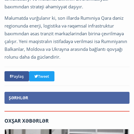
baxımından strateji əhəmiyyət daşıyır.
Məlumatda vurğulanır ki, son illərdə Rumıniya Qara dəniz
regionunda enerji, logistika və rəqəmsal infrastruktur
baxımından əsas tranzit mərkəzlərindən birinə çevrilməyə
çalışır. Yeni maqistralın istifadəyə verilməsi isə Rumıniyanın
Balkanlar, Moldova və Ukrayna arasında bağlantı qovşağı
rolunu daha da gücləndirir.
Paylaş
Tweet
ŞƏRHLƏR
OXŞAR XƏBƏRLƏR