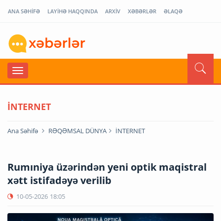
ANA SƏHİFƏ
LAYİHƏ HAQQINDA
ARXİV
XƏBƏRLƏR
ƏLAQƏ
İNTERNET
Ana Səhifə
RƏQƏMSAL DÜNYA
İNTERNET
Rumıniya üzərindən yeni optik maqistral
xətt istifadəyə verilib
10-05-2026
18:05