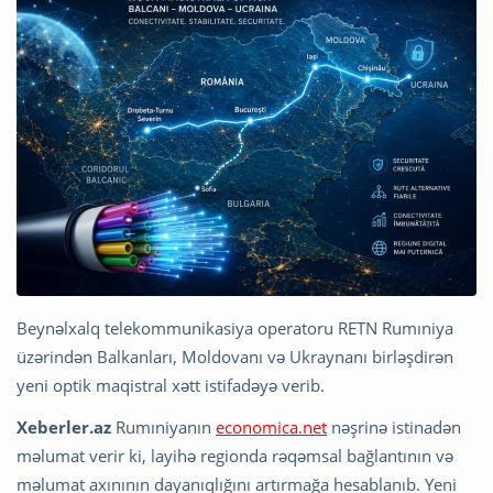
Beynəlxalq telekommunikasiya operatoru RETN Rumıniya
üzərindən Balkanları, Moldovanı və Ukraynanı birləşdirən
yeni optik maqistral xətt istifadəyə verib.
Xeberler.az
Rumıniyanın
economica.net
nəşrinə istinadən
məlumat verir ki, layihə regionda rəqəmsal bağlantının və
məlumat axınının dayanıqlığını artırmağa hesablanıb. Yeni