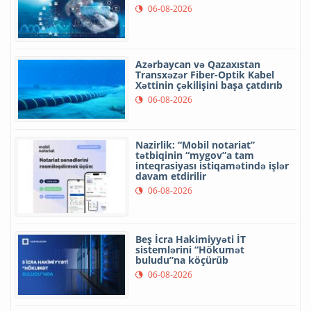
06-08-2026
Azərbaycan və Qazaxıstan
Transxəzər Fiber-Optik Kabel
Xəttinin çəkilişini başa çatdırıb
06-08-2026
Nazirlik: “Mobil notariat”
tətbiqinin “mygov”a tam
inteqrasiyası istiqamətində işlər
davam etdirilir
06-08-2026
Beş İcra Hakimiyyəti İT
sistemlərini “Hökumət
buludu”na köçürüb
06-08-2026