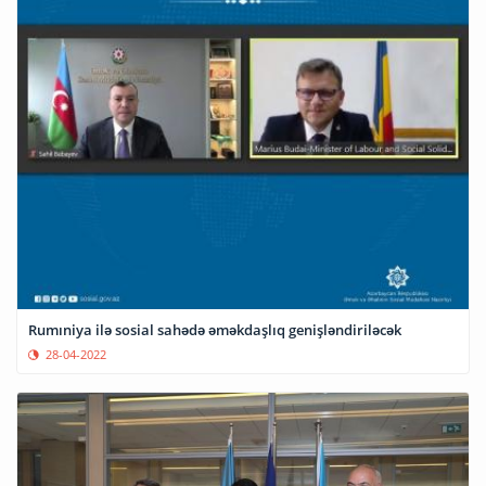
Rumıniya ilə sosial sahədə əməkdaşlıq genişləndiriləcək
28-04-2022