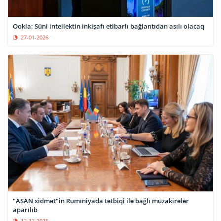
Ookla: Süni intellektin inkişafı etibarlı bağlantıdan asılı olacaq
27-01-2026
"ASAN xidmət"in Rumıniyada tətbiqi ilə bağlı müzakirələr
aparılıb
12-12-2025