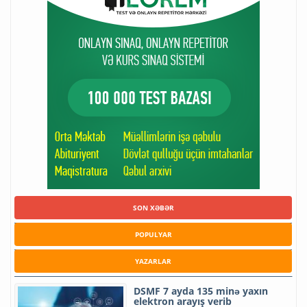
SON XƏBƏR
POPULYAR
YAZARLAR
DSMF 7 ayda 135 minə yaxın
elektron arayış verib