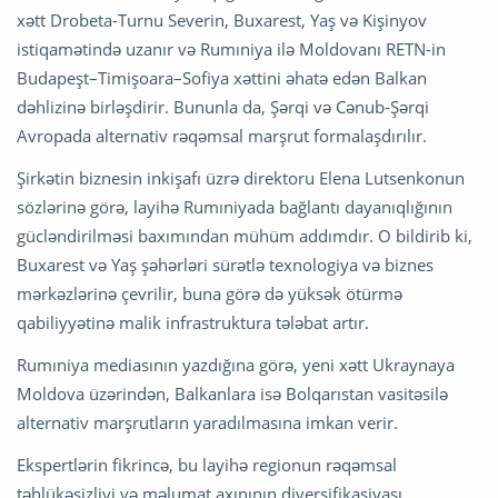
xətt Drobeta-Turnu Severin, Buxarest, Yaş və Kişinyov
istiqamətində uzanır və Rumıniya ilə Moldovanı RETN-in
Budapeşt–Timişoara–Sofiya xəttini əhatə edən Balkan
dəhlizinə birləşdirir. Bununla da, Şərqi və Cənub-Şərqi
Avropada alternativ rəqəmsal marşrut formalaşdırılır.
Şirkətin biznesin inkişafı üzrə direktoru Elena Lutsenkonun
sözlərinə görə, layihə Rumıniyada bağlantı dayanıqlığının
gücləndirilməsi baxımından mühüm addımdır. O bildirib ki,
Buxarest və Yaş şəhərləri sürətlə texnologiya və biznes
mərkəzlərinə çevrilir, buna görə də yüksək ötürmə
qabiliyyətinə malik infrastruktura tələbat artır.
Rumıniya mediasının yazdığına görə, yeni xətt Ukraynaya
Moldova üzərindən, Balkanlara isə Bolqarıstan vasitəsilə
alternativ marşrutların yaradılmasına imkan verir.
Ekspertlərin fikrincə, bu layihə regionun rəqəmsal
təhlükəsizliyi və məlumat axınının diversifikasiyası