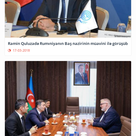
Ramin Quluzadə Rumıniyanın Baş nazirinin müavini ilə görüşüb
17-03-2018