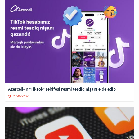
Azercell-in “TikTok” səhifəsi rəsmi təsdiq nişanı əldə edib
27-02-2026