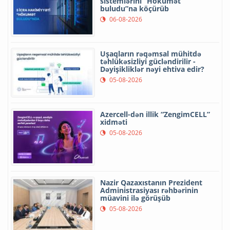
sistemlərini “Hökumət
buludu”na köçürüb
06-08-2026
Uşaqların rəqəmsal mühitdə
təhlükəsizliyi gücləndirilir -
Dəyişikliklər nəyi ehtiva edir?
05-08-2026
Azercell-dən illik “ZengimCELL”
xidməti
05-08-2026
Nazir Qazaxıstanın Prezident
Administrasiyası rəhbərinin
müavini ilə görüşüb
05-08-2026