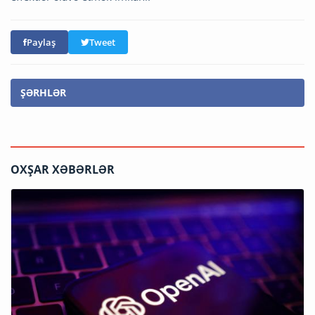
Paylaş
Tweet
ŞƏRHLƏR
OXŞAR XƏBƏRLƏR