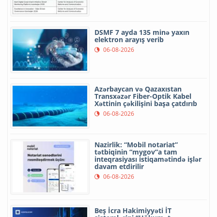
DSMF 7 ayda 135 minə yaxın
elektron arayış verib
06-08-2026
Azərbaycan və Qazaxıstan
Transxəzər Fiber-Optik Kabel
Xəttinin çəkilişini başa çatdırıb
06-08-2026
Nazirlik: “Mobil notariat”
tətbiqinin “mygov”a tam
inteqrasiyası istiqamətində işlər
davam etdirilir
06-08-2026
Beş İcra Hakimiyyəti İT