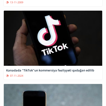
13-11-2009
Kanadada "TikTok"un kommersiya fəaliyyəti qadağan edilib
07-11-2024