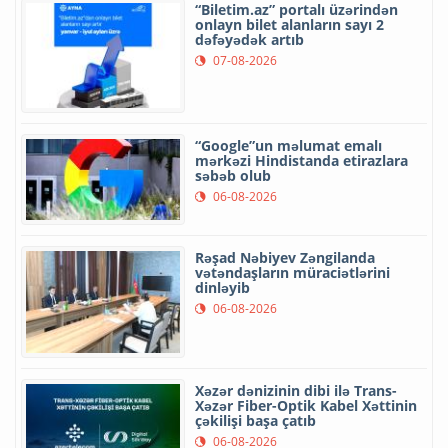
“Biletim.az” portalı üzərindən
onlayn bilet alanların sayı 2
dəfəyədək artıb
07-08-2026
“Google”un məlumat emalı
mərkəzi Hindistanda etirazlara
səbəb olub
06-08-2026
Rəşad Nəbiyev Zəngilanda
vətəndaşların müraciətlərini
dinləyib
06-08-2026
Xəzər dənizinin dibi ilə Trans-
Xəzər Fiber-Optik Kabel Xəttinin
çəkilişi başa çatıb
06-08-2026