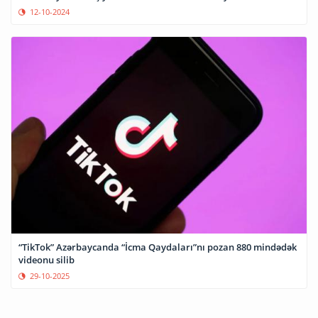
12-10-2024
“TikTok” Azərbaycanda “İcma Qaydaları”nı pozan 880 mindədək
videonu silib
29-10-2025