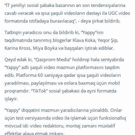
“İT yeniliyi sosial şəbəkə bazarının ən son tendensiyalarına
cavab verəcək və qısa şaquli videoların dəstəyi ilə UGC video
formatında istifadəyə buraxılacaq”, - deyə şirkət bildirib.
Tətbiqin yaradıcısı onu da bildirib ki, “Yappy”nin
təqdimatında tanınmış blogerlər Klava Koka, Yeqor Şip,
Karina Kross, Miya Boyka və başqaları iştirak ediblər.
Qeyd edək ki, “Qazprom-Media” holdinqi hələ sentyabrda
“Yappy” adlı şaquli video məzmun platformasını təqdim
edib. Platforma 60 saniyəyə qədər qısa şaquli videoların
yaradılması, paylaşılması və onlara baxmaq üçün mobil
proqramdır. “TikTok” sosial şəbəkəsi də eyni formatda
işləyir.
“Yappy” diqqətini məzmun yaradıcılarına yönəldib. Onlar
üçün test versiyasında video ilə işləmək üçün funksionallıq
mövcud idi: video redaktoru, montaj zamanı müxtəlif
effektlər əlavə etmək imkanı.