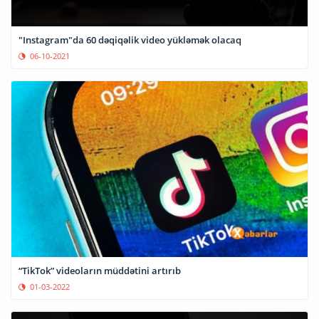
"Instagram"da 60 dəqiqəlik video yükləmək olacaq
06-10-2021
“TikTok” videoların müddətini artırıb
01-03-2022