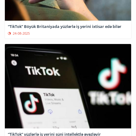
“TikTok” Böyük Britaniyada yüzlərlə iş yerini ixtisar edə bilər
24-08-2025
“TikTok” yüzlərlə iş yerini süni intellektlə əvəzləyir