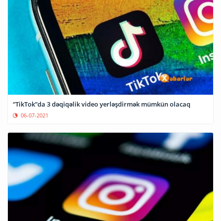
“TikTok”da 3 dəqiqəlik video yerləşdirmək mümkün olacaq
06-07-2021