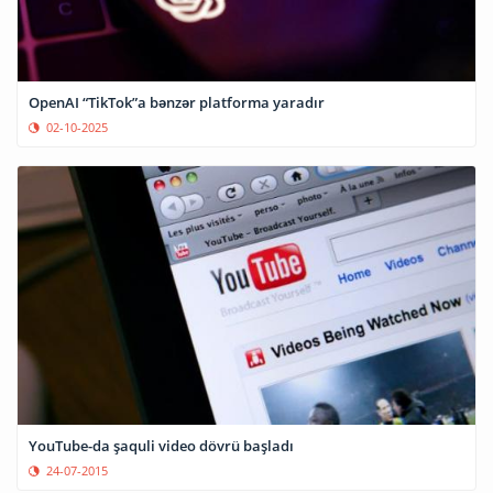
OpenAI “TikTok”a bənzər platforma yaradır
02-10-2025
YouTube-da şaquli video dövrü başladı
24-07-2015