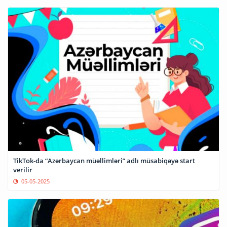
TikTok-da “Azərbaycan müəllimləri” adlı müsabiqəyə start
verilir
05-05-2025