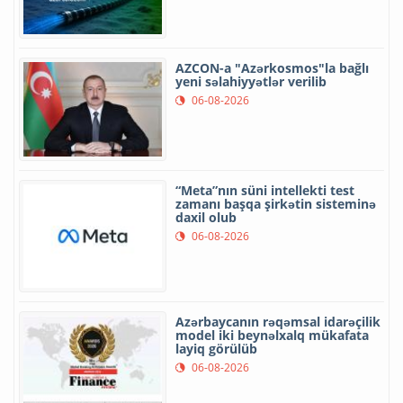
AZCON-a "Azərkosmos"la bağlı
yeni səlahiyyətlər verilib
06-08-2026
“Meta”nın süni intellekti test
zamanı başqa şirkətin sisteminə
daxil olub
06-08-2026
Azərbaycanın rəqəmsal idarəçilik
model iki beynəlxalq mükafata
layiq görülüb
06-08-2026