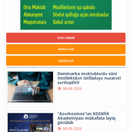
SON XƏBƏR
POPULYAR
YAZARLAR
Danimarka məktəblərdə süni
intellektdən istifadəyə nəzarəti
sərtləşdirir
08-08-2026
“Azərkosmos”un KOSMİK
Akademiyası mükafata layiq
görülüb
08-08-2026