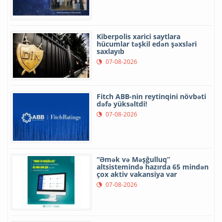
Kiberpolis xarici saytlara
hücumlar təşkil edən şəxsləri
saxlayıb
07-08-2026
Fitch ABB-nin reytinqini növbəti
dəfə yüksəltdi!
07-08-2026
“Əmək və Məşğulluq”
altsistemində hazırda 65 mindən
çox aktiv vakansiya var
07-08-2026