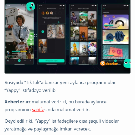
Rusiyada “TikTok”a bənzər yeni əyləncə proqramı olan
“Yappy” istifadəyə verilib.
Xeberler.az
məlumat verir ki, bu barədə əyləncə
proqramının
səhifə
sində məlumat verilir.
Qeyd edilir ki, “Yappy” istifadəçilərə qısa şaquli videolar
yaratmağa və paylaşmağa imkan verəcək.