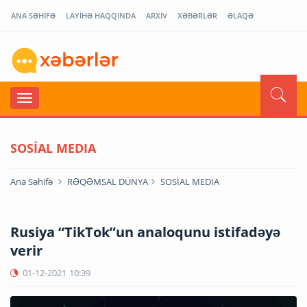
ANA SƏHİFƏ
LAYİHƏ HAQQINDA
ARXİV
XƏBƏRLƏR
ƏLAQƏ
SOSİAL MEDIA
Ana Səhifə
RƏQƏMSAL DÜNYA
SOSİAL MEDIA
Rusiya “TikTok”un analoqunu istifadəyə
verir
01-12-2021
10:39