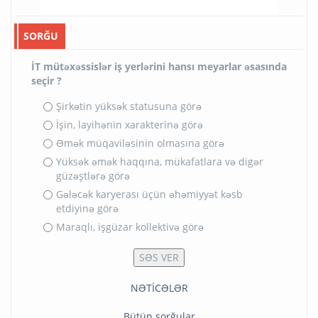
SORĞU
İT mütəxəssislər iş yerlərini hansı meyarlar əsasında
seçir ?
Şirkətin yüksək statusuna görə
İşin, layihənin xarakterinə görə
Əmək müqaviləsinin olmasına görə
Yüksək əmək haqqına, mükafatlara və digər
güzəştlərə görə
Gələcək karyerası üçün əhəmiyyət kəsb
etdiyinə görə
Maraqlı, işgüzar kollektivə görə
NƏTİCƏLƏR
Bütün sorğular