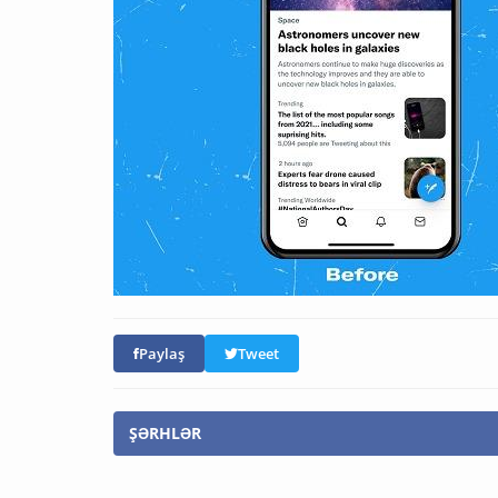
Paylaş
Tweet
ŞƏRHLƏR