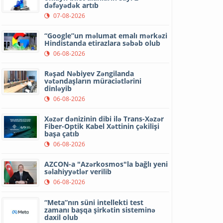
dəfəyədək artıb
07-08-2026
“Google”un məlumat emalı mərkəzi
Hindistanda etirazlara səbəb olub
06-08-2026
Rəşad Nəbiyev Zəngilanda
vətəndaşların müraciətlərini
dinləyib
06-08-2026
Xəzər dənizinin dibi ilə Trans-Xəzər
Fiber-Optik Kabel Xəttinin çəkilişi
başa çatıb
06-08-2026
AZCON-a "Azərkosmos"la bağlı yeni
səlahiyyətlər verilib
06-08-2026
“Meta”nın süni intellekti test
zamanı başqa şirkətin sisteminə
daxil olub