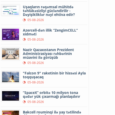
Uşaqların rəqəmsal mühitdə
təhlükəsizliyi gücləndirilir -
Dəyişikliklər nəyi ehtiva edir?
05-08-2026
Azercell-dən illik “ZengimCELL”
xidməti
05-08-2026
Nazir Qazaxıstanın Prezident
Administrasiyası rəhbərinin
müavini ilə görüşüb
05-08-2026
"Falcon 9" raketinin bir hissəsi Ayla
toqquşacaq
05-08-2026
“SpaceX” orbitə 10 milyon tona
qədər yük çıxarmağı planlaşdırır
05-08-2026
Bakcell rouminqi ilə yay tətilində