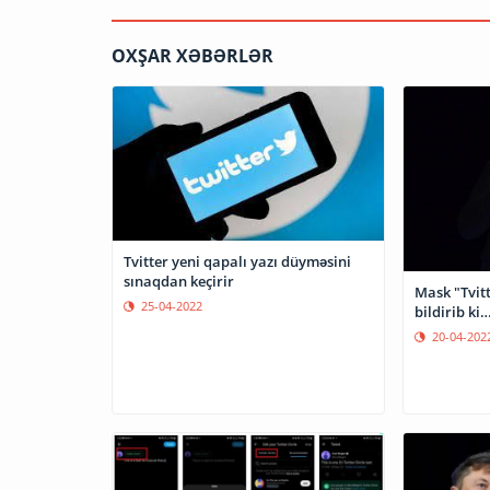
OXŞAR XƏBƏRLƏR
Tvitter yeni qapalı yazı düyməsini
sınaqdan keçirir
Mask "Tvitt
25-04-2022
bildirib ki
20-04-202