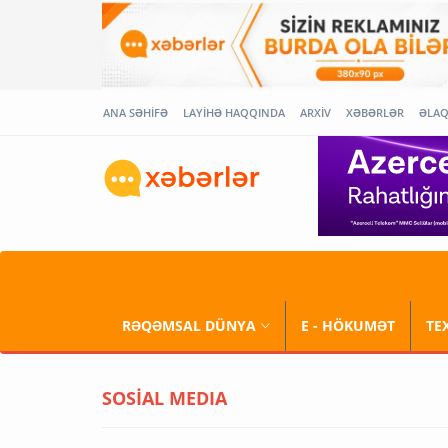
ANA SƏHİFƏ
LAYİHƏ HAQQINDA
ARXİV
XƏBƏRLƏR
ƏLA
RƏQƏMSAL DÜNYA
E - HÖKUMƏT
TE
SOSİAL MEDIA