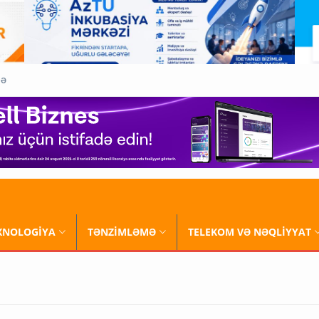
QƏ
XNOLOGİYA
TƏNZİMLƏMƏ
TELEKOM VƏ NƏQLİYYAT