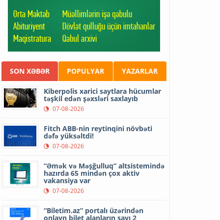
SON XƏBƏR
POPULYAR
YAZARLAR
Kiberpolis xarici saytlara hücumlar
təşkil edən şəxsləri saxlayıb
07-08-2026
Fitch ABB-nin reytinqini növbəti
dəfə yüksəltdi!
07-08-2026
“Əmək və Məşğulluq” altsistemində
hazırda 65 mindən çox aktiv
vakansiya var
07-08-2026
“Biletim.az” portalı üzərindən
onlayn bilet alanların sayı 2