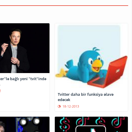
er"lə bağlı yeni "tvit"ində
…
2
Tvitter daha bir funksiya əlavə
edəcək
18-12-2013