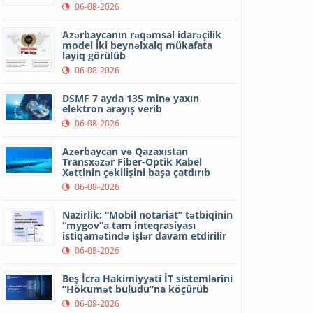
06-08-2026
Azərbaycanın rəqəmsal idarəçilik
model iki beynəlxalq mükafata
layiq görülüb
06-08-2026
DSMF 7 ayda 135 minə yaxın
elektron arayış verib
06-08-2026
Azərbaycan və Qazaxıstan
Transxəzər Fiber-Optik Kabel
Xəttinin çəkilişini başa çatdırıb
06-08-2026
Nazirlik: “Mobil notariat” tətbiqinin
“mygov”a tam inteqrasiyası
istiqamətində işlər davam etdirilir
06-08-2026
Beş İcra Hakimiyyəti İT sistemlərini
“Hökumət buludu”na köçürüb
06-08-2026