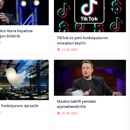
kın idarə heyətinə
nı bildirib
TikTok öz yeni funksiyalarını
sınaqdan keçirir
2
21-05-2022
Maskın təklifi yenidən
 funksiyasını işə salıb
qiymətləndirilib
1
26-04-2022