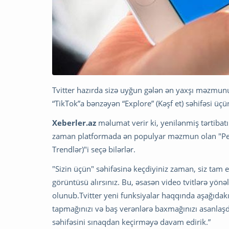
Tvitter hazırda sizə uyğun gələn ən yaxşı məzmunu
“TikTok”a bənzəyən “Explore” (Kəşf et) səhifəsi üçü
Xeberler.az
məlumat verir ki, yenilənmiş tərtibatın
zaman platformada ən populyar məzmun olan "Perso
Trendlər)"i seçə bilərlər.
"Sizin üçün" səhifəsinə keçdiyiniz zaman, siz tam
görüntüsü alırsınız. Bu, əsasən video tvitlərə yönə
olunub.Tvitter yeni funksiyalar haqqında aşağıdakı f
tapmağınızı və baş verənlərə baxmağınızı asanlaşd
səhifəsini sınaqdan keçirməyə davam edirik.”