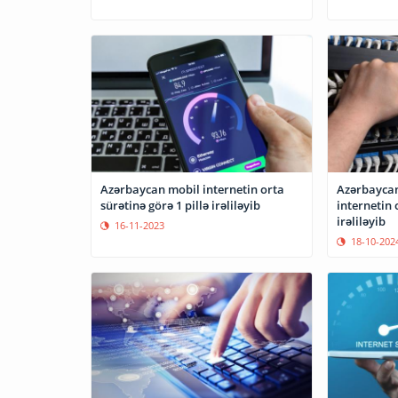
Azərbaycan mobil internetin orta
Azərbaycan
sürətinə görə 1 pillə irəliləyib
internetin 
irəliləyib
16-11-2023
18-10-202