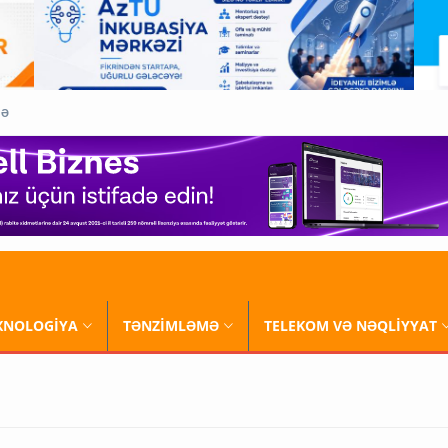
QƏ
XNOLOGİYA
TƏNZİMLƏMƏ
TELEKOM VƏ NƏQLİYYAT