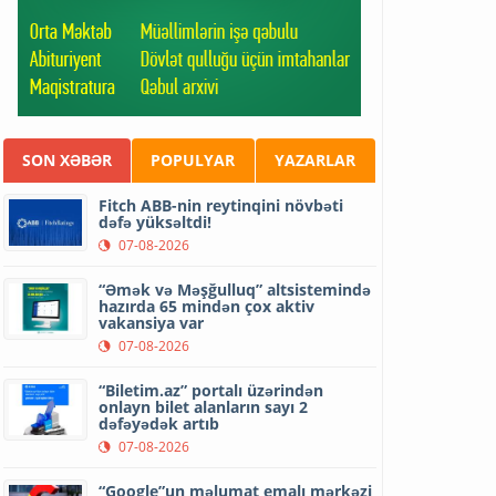
SON XƏBƏR
POPULYAR
YAZARLAR
Fitch ABB-nin reytinqini növbəti
dəfə yüksəltdi!
07-08-2026
“Əmək və Məşğulluq” altsistemində
hazırda 65 mindən çox aktiv
vakansiya var
07-08-2026
“Biletim.az” portalı üzərindən
onlayn bilet alanların sayı 2
dəfəyədək artıb
07-08-2026
“Google”un məlumat emalı mərkəzi