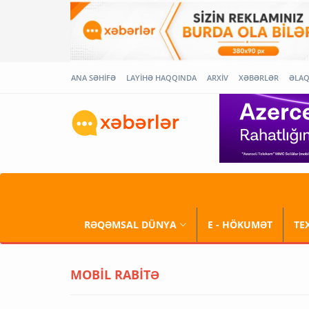
ANA SƏHİFƏ
LAYİHƏ HAQQINDA
ARXİV
XƏBƏRLƏR
ƏLA
RƏQƏMSAL DÜNYA
E - HÖKUMƏT
TE
MOBİL RABİTƏ