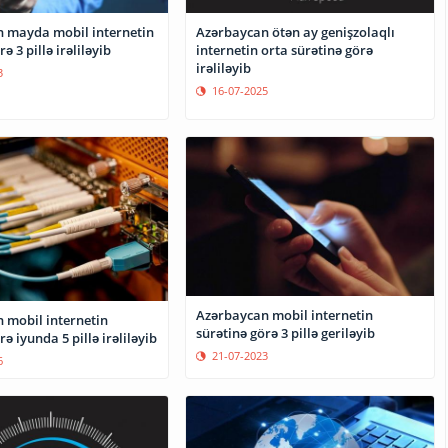
 mayda mobil internetin
Azərbaycan ötən ay genişzolaqlı
ə 3 pillə irəliləyib
internetin orta sürətinə görə
irəliləyib
3
16-07-2025
Azərbaycan mobil internetin
 mobil internetin
sürətinə görə 3 pillə geriləyib
rə iyunda 5 pillə irəliləyib
21-07-2023
6