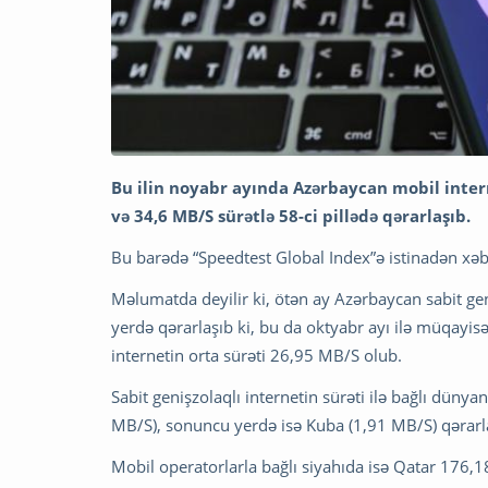
Bu ilin noyabr ayında Azərbaycan mobil interne
və 34,6 MB/S sürətlə 58-ci pillədə qərarlaşıb.
Bu barədə “Speedtest Global Index”ə istinadən xəbə
Məlumatda deyilir ki, ötən ay Azərbaycan sabit gen
yerdə qərarlaşıb ki, bu da oktyabr ayı ilə müqayis
internetin orta sürəti 26,95 MB/S olub.
Sabit genişzolaqlı internetin sürəti ilə bağlı dünya
MB/S), sonuncu yerdə isə Kuba (1,91 MB/S) qərarl
Mobil operatorlarla bağlı siyahıda isə Qatar 176,