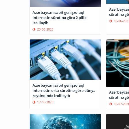
Azərbaycan
Azərbaycan sabit genişzolaqlı
sürətinə gör
internetin sürətinə görə 2 pillə
16-06-202
irəliləyib
23-05-2023
Azərbaycan sabit genişzolaqlı
internetin orta sürətinə görə dünya
Azərbaycan
reytinqində irəliləyib
sürətinə gö
17-10-2023
16-07-202