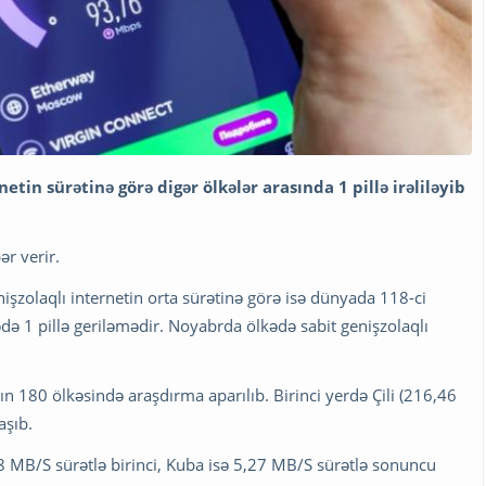
tin sürətinə görə digər ölkələr arasında 1 pillə irəliləyib
r verir.
işzolaqlı internetin orta sürətinə görə isə dünyada 118-ci
ədə 1 pillə geriləmədir. Noyabrda ölkədə sabit genişzolaqlı
nın 180 ölkəsində araşdırma aparılıb. Birinci yerdə Çili (216,46
aşıb.
18 MB/S sürətlə birinci, Kuba isə 5,27 MB/S sürətlə sonuncu