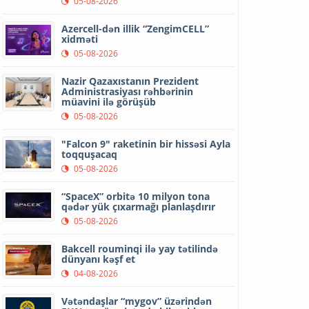
05-08-2026
Azercell-dən illik “ZengimCELL”
xidməti
05-08-2026
Nazir Qazaxıstanın Prezident
Administrasiyası rəhbərinin
müavini ilə görüşüb
05-08-2026
"Falcon 9" raketinin bir hissəsi Ayla
toqquşacaq
05-08-2026
“SpaceX” orbitə 10 milyon tona
qədər yük çıxarmağı planlaşdırır
05-08-2026
Bakcell rouminqi ilə yay tətilində
dünyanı kəşf et
04-08-2026
Vətəndaşlar “mygov” üzərindən