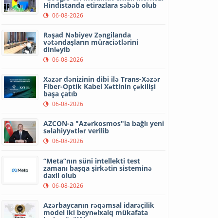
Hindistanda etirazlara səbəb olub
06-08-2026
Rəşad Nəbiyev Zəngilanda
vətəndaşların müraciətlərini
dinləyib
06-08-2026
Xəzər dənizinin dibi ilə Trans-Xəzər
Fiber-Optik Kabel Xəttinin çəkilişi
başa çatıb
06-08-2026
AZCON-a "Azərkosmos"la bağlı yeni
səlahiyyətlər verilib
06-08-2026
“Meta”nın süni intellekti test
zamanı başqa şirkətin sisteminə
daxil olub
06-08-2026
Azərbaycanın rəqəmsal idarəçilik
model iki beynəlxalq mükafata