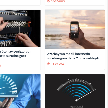
16-02-2023
 ötən ay genişzolaqlı
Azərbaycan mobil internetin
orta sürətinə görə
sürətinə görə daha 2 pillə irəliləyib
18-09-2023
4