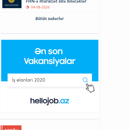
FHN-ə müraciət edə biləcəklər
04-08-2026
Bütün xəbərlər