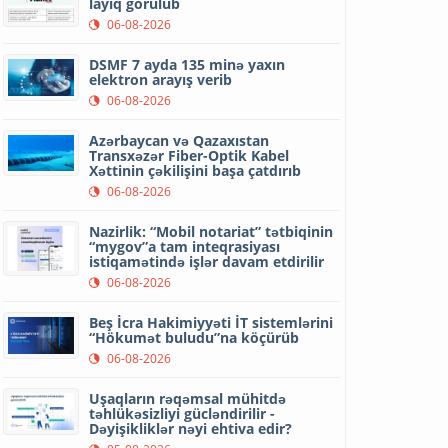
layiq görülüb
06-08-2026
DSMF 7 ayda 135 minə yaxın
elektron arayış verib
06-08-2026
Azərbaycan və Qazaxıstan
Transxəzər Fiber-Optik Kabel
Xəttinin çəkilişini başa çatdırıb
06-08-2026
Nazirlik: “Mobil notariat” tətbiqinin
“mygov”a tam inteqrasiyası
istiqamətində işlər davam etdirilir
06-08-2026
Beş İcra Hakimiyyəti İT sistemlərini
“Hökumət buludu”na köçürüb
06-08-2026
Uşaqların rəqəmsal mühitdə
təhlükəsizliyi gücləndirilir -
Dəyişikliklər nəyi ehtiva edir?