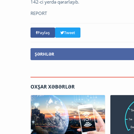
142-ci yerdə qərarlaşıb.
REPORT
Paylaş
Tweet
ŞƏRHLƏR
OXŞAR XƏBƏRLƏR