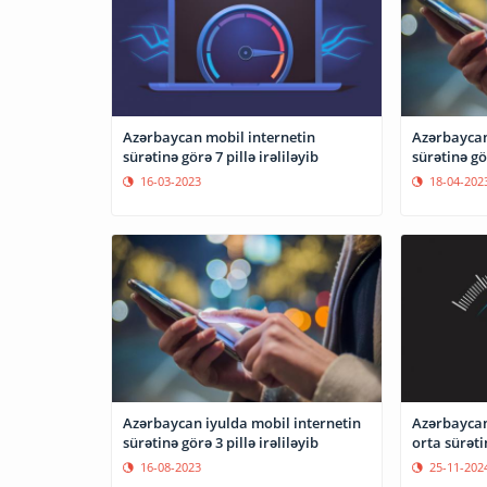
Azərbaycan mobil internetin
Azərbaycan
sürətinə görə 7 pillə irəliləyib
sürətinə gör
16-03-2023
18-04-202
Azərbaycan iyulda mobil internetin
Azərbaycan
sürətinə görə 3 pillə irəliləyib
orta sürəti
16-08-2023
25-11-202