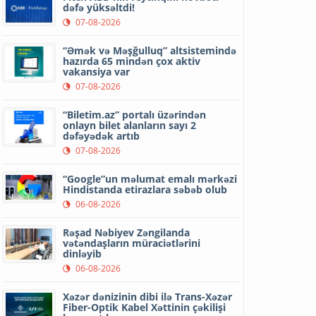
dəfə yüksəltdi!
07-08-2026
“Əmək və Məşğulluq” altsistemində
hazırda 65 mindən çox aktiv
vakansiya var
07-08-2026
“Biletim.az” portalı üzərindən
onlayn bilet alanların sayı 2
dəfəyədək artıb
07-08-2026
“Google”un məlumat emalı mərkəzi
Hindistanda etirazlara səbəb olub
06-08-2026
Rəşad Nəbiyev Zəngilanda
vətəndaşların müraciətlərini
dinləyib
06-08-2026
Xəzər dənizinin dibi ilə Trans-Xəzər
Fiber-Optik Kabel Xəttinin çəkilişi