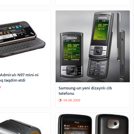
 Admiralı N97 mini-ni
aq təqdim etdi
9
Samsung-un yeni dizaynlı cib
telefonu
04-08-2009