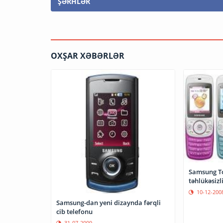
ŞƏRHLƏR
OXŞAR XƏBƏRLƏR
Samsung To
təhlükəsizl
10-12-200
Samsung-dan yeni dizaynda fərqli
cib telefonu
31-07-2009