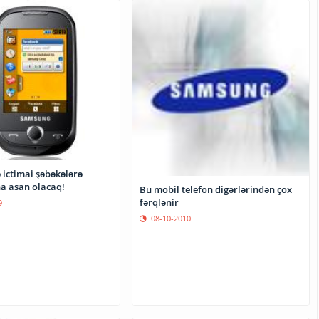
 ictimai şəbəkələrə
a asan olacaq!
Bu mobil telefon digərlərindən çox
fərqlənir
9
08-10-2010