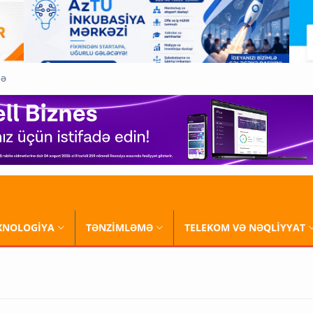
QƏ
XNOLOGİYA
TƏNZİMLƏMƏ
TELEKOM VƏ NƏQLİYYAT