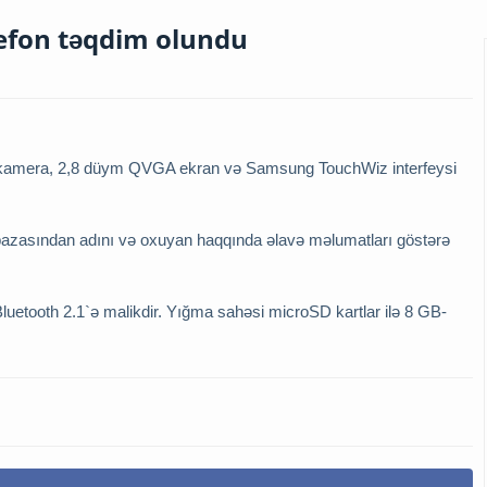
efon təqdim olundu
 kamera, 2,8 düym QVGA ekran və Samsung TouchWiz interfeysi
 bazasından adını və oxuyan haqqında əlavə məlumatları göstərə
uetooth 2.1`ə malikdir. Yığma sahəsi microSD kartlar ilə 8 GB-