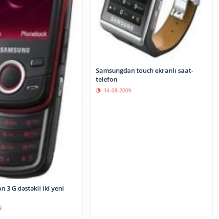
Samsungdan touch ekranlı saat-
telefon
14-08-2009
3 G dəstəkli iki yeni
9