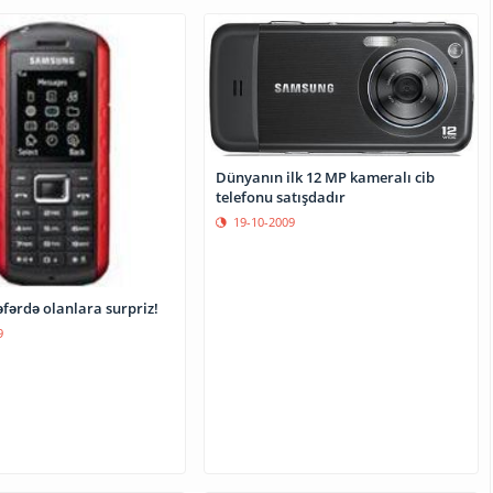
Dünyanın ilk 12 MP kameralı cib
telefonu satışdadır
19-10-2009
fərdə olanlara surpriz!
9