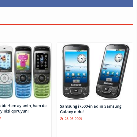
bi: Həm əylənin, həm də
Samsung i7500-in adını Samsung
iyinizi qoruyun!
Galaxy oldu!
8
23-05-2009