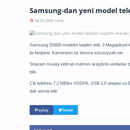
Samsung-dan yeni model tel
08-05-2009
14:45
Samsung S5600 modelini təqdim etdi. 3 Megapiksel
ilə fərqlənir. Kameranın üz tanıma xüsusiyyəti var.
Shazam musiqi xidməti mahnını araşdırıb verilənlər
bilir.
Cib telefonu 7,2 MBit/s HSDPA, USB 2.0 əlaqəsi və Bl
dək artırıla bilir.
Paylaş
Tweet