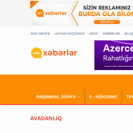
ANA SƏHİFƏ
LAYİHƏ HAQQINDA
ARXİV
XƏBƏRLƏR
ƏLA
RƏQƏMSAL DÜNYA
E - HÖKUMƏT
TE
AVADANLIQ