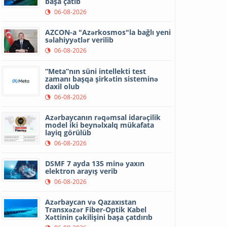
başa çatıb
06-08-2026
AZCON-a "Azərkosmos"la bağlı yeni
səlahiyyətlər verilib
06-08-2026
“Meta”nın süni intellekti test
zamanı başqa şirkətin sisteminə
daxil olub
06-08-2026
Azərbaycanın rəqəmsal idarəçilik
model iki beynəlxalq mükafata
layiq görülüb
06-08-2026
DSMF 7 ayda 135 minə yaxın
elektron arayış verib
06-08-2026
Azərbaycan və Qazaxıstan
Transxəzər Fiber-Optik Kabel
Xəttinin çəkilişini başa çatdırıb