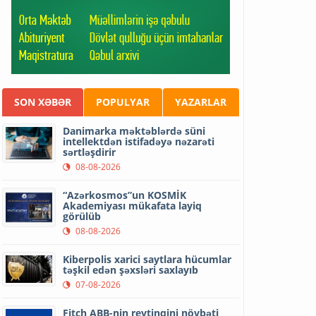
SON XƏBƏR
POPULYAR
YAZARLAR
Danimarka məktəblərdə süni
intellektdən istifadəyə nəzarəti
sərtləşdirir
08-08-2026
“Azərkosmos”un KOSMİK
Akademiyası mükafata layiq
görülüb
08-08-2026
Kiberpolis xarici saytlara hücumlar
təşkil edən şəxsləri saxlayıb
07-08-2026
Fitch ABB-nin reytinqini növbəti