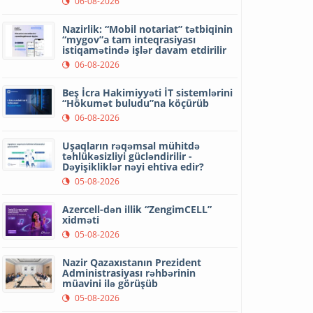
06-08-2026
Nazirlik: “Mobil notariat” tətbiqinin
“mygov”a tam inteqrasiyası
istiqamətində işlər davam etdirilir
06-08-2026
Beş İcra Hakimiyyəti İT sistemlərini
“Hökumət buludu”na köçürüb
06-08-2026
Uşaqların rəqəmsal mühitdə
təhlükəsizliyi gücləndirilir -
Dəyişikliklər nəyi ehtiva edir?
05-08-2026
Azercell-dən illik “ZengimCELL”
xidməti
05-08-2026
Nazir Qazaxıstanın Prezident
Administrasiyası rəhbərinin
müavini ilə görüşüb
05-08-2026