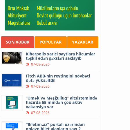
SON XƏBƏR
POPULYAR
YAZARLAR
Kiberpolis xarici saytlara hücumlar
təşkil edən şəxsləri saxlayıb
07-08-2026
Fitch ABB-nin reytinqini növbəti
dəfə yüksəltdi!
07-08-2026
“Əmək və Məşğulluq” altsistemində
hazırda 65 mindən çox aktiv
vakansiya var
07-08-2026
“Biletim.az” portalı üzərindən
onlayn bilet alanların sayı 2