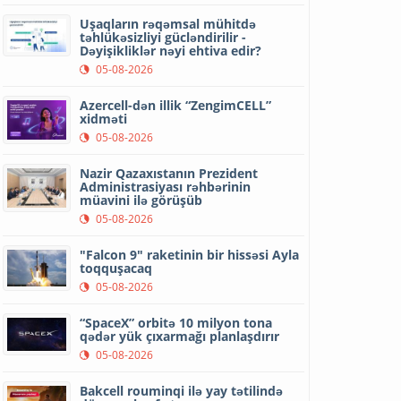
Uşaqların rəqəmsal mühitdə
təhlükəsizliyi gücləndirilir -
Dəyişikliklər nəyi ehtiva edir?
05-08-2026
Azercell-dən illik “ZengimCELL”
xidməti
05-08-2026
Nazir Qazaxıstanın Prezident
Administrasiyası rəhbərinin
müavini ilə görüşüb
05-08-2026
"Falcon 9" raketinin bir hissəsi Ayla
toqquşacaq
05-08-2026
“SpaceX” orbitə 10 milyon tona
qədər yük çıxarmağı planlaşdırır
05-08-2026
Bakcell rouminqi ilə yay tətilində