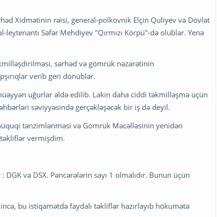
həd Xidmətinin rəisi, general-polkovnik Elçin Quliyev və Dövlət
-leytenantı Səfər Mehdiyev "Qırmızı Körpü"-də olublar. Yenə
milləşdirilməsi, sərhəd və gömrük nəzarətinin
pşırıqlar verib geri dönüblər.
müəyyən uğurlar əldə edilib. Lakin daha ciddi təkmilləşmə üçün
əhbərləri səviyyəsində gerçəkləşəcək bir iş də deyil.
hüquqi tənzimlənməsi və Gömrük Məcəlləsinin yenidən
 təkliflər vermişdim.
 : DGK və DSX. Pəncərələrin sayı 1 olmalıdır. Bunun üçün
ncə, bu istiqamətdə faydalı təkliflər hazırlayıb hökumətə