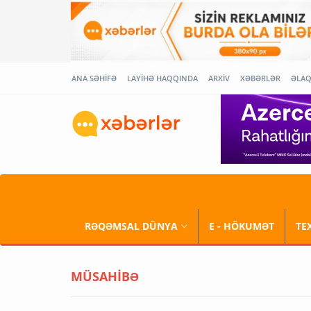
ANA SƏHİFƏ
LAYİHƏ HAQQINDA
ARXİV
XƏBƏRLƏR
ƏLA
RƏQƏMSAL DÜNYA
E - HÖKUMƏT
TE
MÜSAHİBƏ