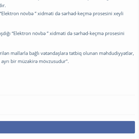
ır.
 “Elektron növbə ” xidməti də sərhəd-keçmə prosesini xeyli
şdığı “Elektron növbə ” xidməti də sərhəd-keçmə prosesini
ilən mallarla bağlı vətəndaşlara tətbiq olunan məhdudiyyətlər,
 ayrı bir müzakirə mövzusudur".