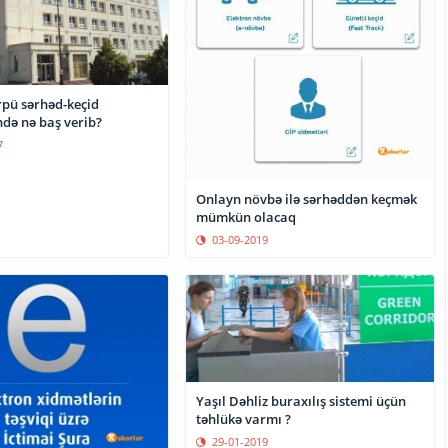
rpü sərhəd-keçid
də nə baş verib?
7
Onlayn növbə ilə sərhəddən keçmək
mümkün olacaq
03-09-2019
Yaşıl Dəhliz buraxılış sistemi üçün
təhlükə varmı ?
29-01-2019