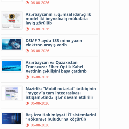
06-08-2026
Azərbaycanın rəqəmsal idarəçilik
model iki beynəlxalq mükafata
layiq görülüb
06-08-2026
DSMF 7 ayda 135 minə yaxın
elektron arayış verib
06-08-2026
Azərbaycan və Qazaxıstan
Transxəzər Fiber-Optik Kabel
Xəttinin çəkilişini başa çatdırıb
06-08-2026
Nazirlik: “Mobil notariat” tətbiqinin
“mygov”a tam inteqrasiyası
istiqamətində işlər davam etdirilir
06-08-2026
Beş İcra Hakimiyyəti İT sistemlərini
“Hökumət buludu”na köçürüb
06-08-2026