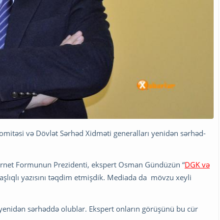
omitəsi və Dövlət Sərhəd Xidməti generalları yenidən sərhəd-
nternet Formunun Prezidenti, ekspert Osman Gündüzün “
DGK və
başlıqlı yazısını təqdim etmişdik. Mediada da mövzu xeyli
yenidən sərhəddə olublar. Ekspert onların görüşünü bu cür