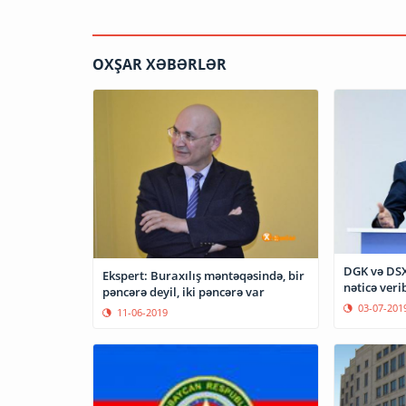
OXŞAR XƏBƏRLƏR
DGK və DSX
Ekspert: Buraxılış məntəqəsində, bir
nəticə veri
pəncərə deyil, iki pəncərə var
03-07-201
11-06-2019