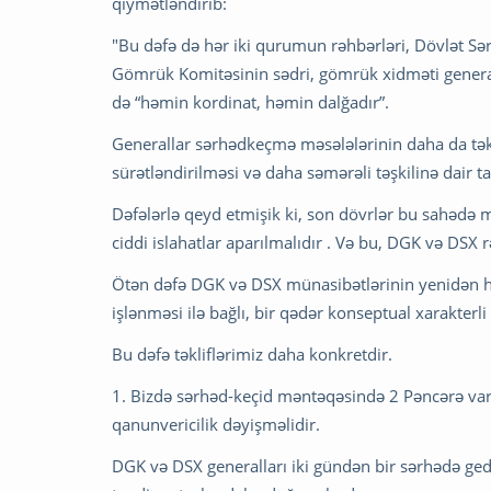
qiymətləndirib:
"Bu dəfə də hər iki qurumun rəhbərləri, Dövlət Sər
Gömrük Komitəsinin sədri, gömrük xidməti general
də “həmin kordinat, həmin dalğadır”.
Generallar sərhədkeçmə məsələlərinin daha da tək
sürətləndirilməsi və daha səmərəli təşkilinə dair ta
Dəfələrlə qeyd etmişik ki, son dövrlər bu sahədə 
ciddi islahatlar aparılmalıdır . Və bu, DGK və DSX r
Ötən dəfə DGK və DSX münasibətlərinin yenidən 
işlənməsi ilə bağlı, bir qədər konseptual xarakterli
Bu dəfə təkliflərimiz daha konkretdir.
1. Bizdə sərhəd-keçid məntəqəsində 2 Pəncərə var
qanunvericilik dəyişməlidir.
DGK və DSX generalları iki gündən bir sərhədə gedi