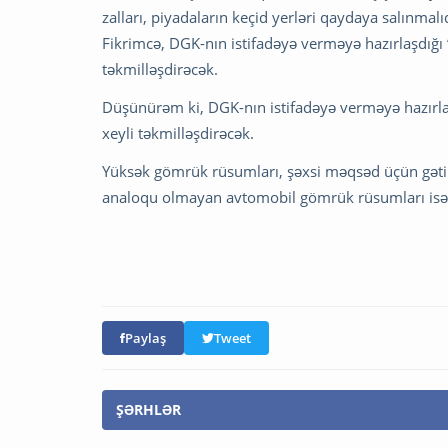
zalları, piyadaların keçid yerləri qaydaya salınmalıd
Fikrimcə, DGK-nın istifadəyə verməyə hazırlaşdığı
təkmilləşdirəcək.
Düşünürəm ki, DGK-nın istifadəyə verməyə hazırla
xeyli təkmilləşdirəcək.
Yüksək gömrük rüsumları, şəxsi məqsəd üçün gətir
analoqu olmayan avtomobil gömrük rüsumları isə
Paylaş
Tweet
ŞƏRHLƏR