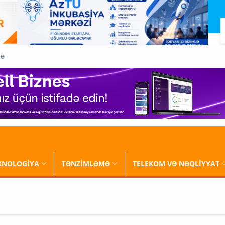
QƏ
XNOLOGİYA
TƏNZİMLƏMƏ
TELEKOM VƏ NƏQLİYYAT