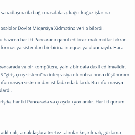
ənədləşmə ilə bağlı məsələlərə, kağız-kuğuz işlərinə
əsələlər Dövlət Miqarsiya Xidmətinə verilə bilərdi.
u hazırda hər iki Pəncərədə qəbul edilərək məlumatlar təkrar–
nformasiya sistemləri bir-birinə inteqrasiya olunmayıb. Hərə
əncərədə və bir kompüterə, yalnız bir dəfə daxil edilmıəlidir.
S “giriş-çıxış sistemi”nə inteqrasiya olunubsa onda düşünürəm
nformasiya sistemindən istifadə edə bilərdi. Bu informasiya
lardı.
şdə, hər iki Pəncərədə və çıxışda ) yoxlanılır. Hər iki qurum
adılmalı, əməkdaşlara tez-tez təlimlər keçirilməli, gözləmə