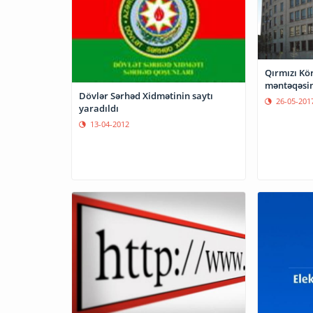
Qırmızı Kö
məntəqəsin
Dövlər Sərhəd Xidmətinin saytı
26-05-201
yaradıldı
13-04-2012