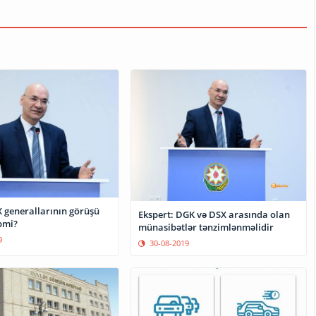
 generallarının görüşü
Ekspert: DGK və DSX arasında olan
bmi?
münasibətlər tənzimlənməlidir
9
30-08-2019