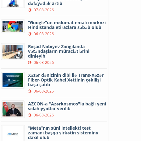
dəfəyədək artıb
07-08-2026
“Google”un məlumat emalı mərkəzi
Hindistanda etirazlara səbəb olub
06-08-2026
Rəşad Nəbiyev Zəngilanda
vətəndaşların müraciətlərini
dinləyib
06-08-2026
Xəzər dənizinin dibi ilə Trans-Xəzər
Fiber-Optik Kabel Xəttinin çəkilişi
başa çatıb
06-08-2026
AZCON-a "Azərkosmos"la bağlı yeni
səlahiyyətlər verilib
06-08-2026
“Meta”nın süni intellekti test
zamanı başqa şirkətin sisteminə
daxil olub