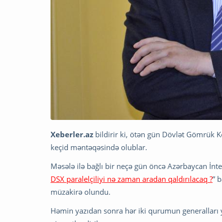
Xeberler.az
bildirir ki, ötən gün Dövlət Gömrük K
keçid məntəqəsində olublar.
Məsələ ilə bağlı bir neçə gün öncə Azərbaycan İ
DSX paralelçiliyi nə zaman aradan qaldırılacaq ?
” 
müzakirə olundu.
Həmin yazıdan sonra hər iki qurumun generalları 