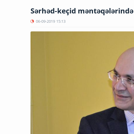
Sərhəd-keçid məntəqələrində 
06-09-2019
15:13