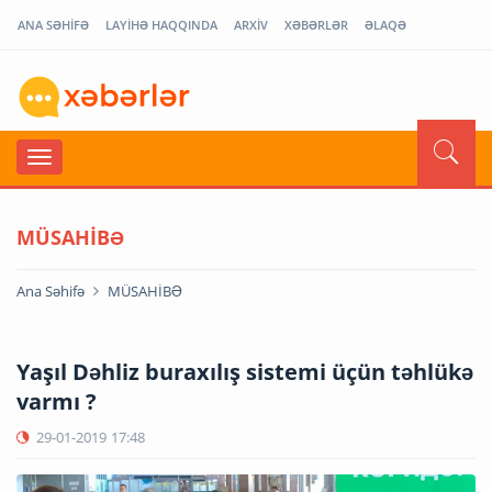
ANA SƏHİFƏ
LAYİHƏ HAQQINDA
ARXİV
XƏBƏRLƏR
ƏLAQƏ
MÜSAHİBƏ
Ana Səhifə
MÜSAHİBƏ
Yaşıl Dəhliz buraxılış sistemi üçün təhlükə
varmı ?
29-01-2019
17:48