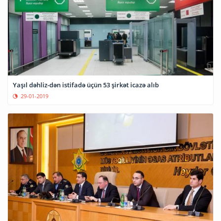
Yaşıl dəhliz-dən istifadə üçün 53 şirkət icazə alıb
29-01-2019