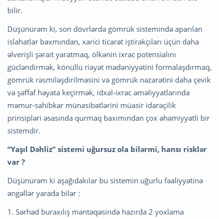
bilir.
Düşünürəm ki, son dövrlərdə gömrük sistemində aparılan
islahatlar baxmından, xarici ticarət iştirakçıları üçün daha
əlverişli şərait yaratmaq, ölkənin ixrac potensialını
gücləndirmək, könüllü riayət mədəniyyətini formalaşdırmaq,
gömrük rəsmiləşdirilməsini və gömrük nəzarətini daha çevik
və şəffaf həyata keçirmək, idxal-ixrac əməliyyatlarında
məmur-sahibkar münasibətlərini müasir idarəçilik
prinsipləri əsasında qurmaq baxımından çox əhəmiyyətli bir
sistemdir.
“Yaşıl Dəhliz” sistemi uğursuz ola bilərmi, hansı risklər
var ?
Düşünürəm ki aşağıdakılar bu sistemin uğurlu fəaliyyətinə
əngəllər yarada bilər :
1. Sərhəd buraxılış məntəqəsində hazırda 2 yoxlama