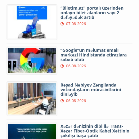
“Biletim.az” portalı üzərindən
onlayn bilet alanların sayı 2
dəfəyədək artıb
07-08-2026
“Google”un məlumat emalı
mərkəzi Hindistanda etirazlara
səbəb olub
06-08-2026
Rəşad Nəbiyev Zəngilanda
vətəndaşların müraciətlərini
dinləyib
06-08-2026
Xəzər dənizinin dibi ilə Trans-
Xəzər Fiber-Optik Kabel Xəttinin
çəkilişi başa çatıb