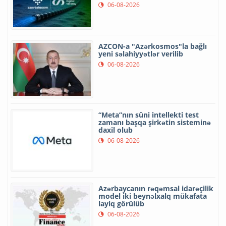
06-08-2026
AZCON-a "Azərkosmos"la bağlı
yeni səlahiyyətlər verilib
06-08-2026
“Meta”nın süni intellekti test
zamanı başqa şirkətin sisteminə
daxil olub
06-08-2026
Azərbaycanın rəqəmsal idarəçilik
model iki beynəlxalq mükafata
layiq görülüb
06-08-2026