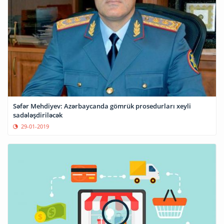
Səfər Mehdiyev: Azərbaycanda gömrük prosedurları xeyli
sadələşdiriləcək
29-01-2019