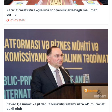
Xarici ticarət iştirakçılarına son yeniliklərlə bağlı məlumat
verilib
01-03-2019
Cavad Qasımov: Yaşıl dəhliz buraxılış sistemi üzrə 241 müraciət
daxil olub