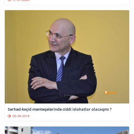
Sərhəd-keçid məntəqələrində ciddi islahatlar olacaqmı ?
06-09-2019