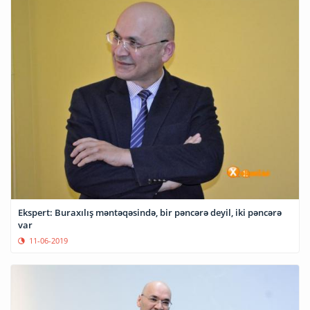
Ekspert: Buraxılış məntəqəsində, bir pəncərə deyil, iki pəncərə
var
11-06-2019