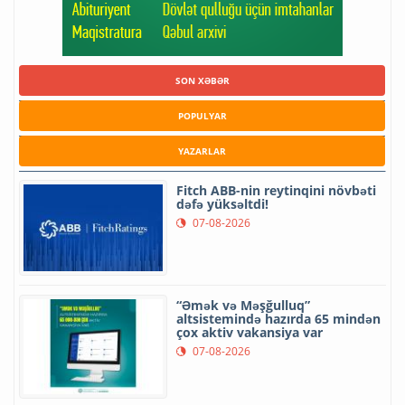
SON XƏBƏR
POPULYAR
YAZARLAR
Fitch ABB-nin reytinqini növbəti
dəfə yüksəltdi!
07-08-2026
“Əmək və Məşğulluq”
altsistemində hazırda 65 mindən
çox aktiv vakansiya var
07-08-2026