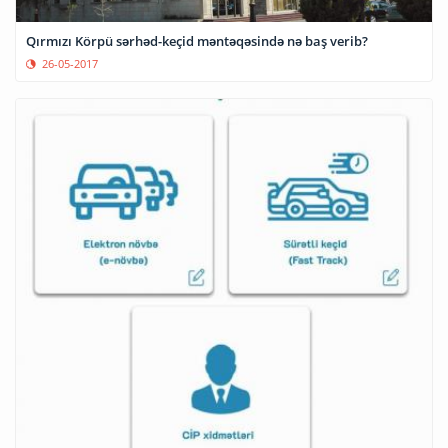
Qırmızı Körpü sərhəd-keçid məntəqəsində nə baş verib?
26-05-2017