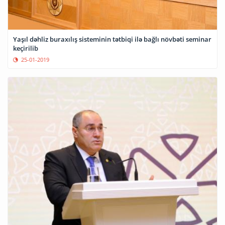
Yaşıl dəhliz buraxılış sisteminin tətbiqi ilə bağlı növbəti seminar
keçirilib
25-01-2019