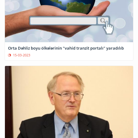
Orta Dəhliz boyu ölkələrinin "vahid tranzit portalı" yaradılıb
15-03-2023