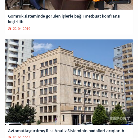
Gömrük sistemində görülən işlərlə bağlı mətbuat konfransı
keçirilib
22-04-2019
Avtomatlaşdırılmış Risk Analiz Sisteminin hədəfləri açıqlanıb
31-01-2024