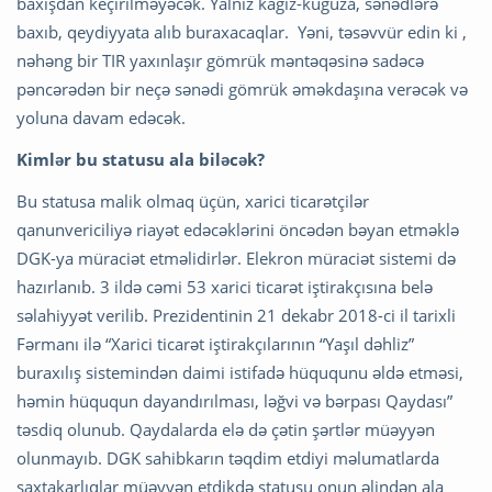
baxışdan keçirilməyəcək. Yalnız kağız-kuğuza, sənədlərə
baxıb, qeydiyyata alıb buraxacaqlar. Yəni, təsəvvür edin ki ,
nəhəng bir TIR yaxınlaşır gömrük məntəqəsinə sadəcə
pəncərədən bir neçə sənədi gömrük əməkdaşına verəcək və
yoluna davam edəcək.
Kimlər bu statusu ala biləcək?
Bu statusa malik olmaq üçün, xarici ticarətçilər
qanunvericiliyə riayət edəcəklərini öncədən bəyan etməklə
DGK-ya müraciət etməlidirlər. Elekron müraciət sistemi də
hazırlanıb. 3 ildə cəmi 53 xarici ticarət iştirakçısına belə
səlahiyyət verilib. Prezidentinin 21 dekabr 2018-ci il tarixli
Fərmanı ilə “Xarici ticarət iştirakçılarının “Yaşıl dəhliz”
buraxılış sistemindən daimi istifadə hüququnu əldə etməsi,
həmin hüququn dayandırılması, ləğvi və bərpası Qaydası”
təsdiq olunub. Qaydalarda elə də çətin şərtlər müəyyən
olunmayıb. DGK sahibkarın təqdim etdiyi məlumatlarda
saxtakarlıqlar müəyyən etdikdə statusu onun əlindən ala