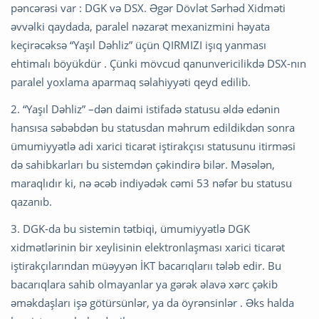
pəncərəsi var : DGK və DSX. Əgər Dövlət Sərhəd Xidməti
əvvəlki qaydada, paralel nəzarət mexanizmini həyata
keçirəcəksə “Yaşıl Dəhliz” üçün QIRMIZI işıq yanması
ehtimalı böyükdür . Çünki mövcud qanunvericilikdə DSX-nın
paralel yoxlama aparmaq səlahiyyəti qeyd edilib.
2. “Yaşıl Dəhliz” –dən daimi istifadə statusu əldə edənin
hansısa səbəbdən bu statusdan məhrum edildikdən sonra
ümumiyyətlə adi xarici ticarət iştirakçısı statusunu itirməsi
də sahibkarları bu sistemdən çəkindirə bilər. Məsələn,
maraqlıdır ki, nə əcəb indiyədək cəmi 53 nəfər bu statusu
qazanıb.
3. DGK-da bu sistemin tətbiqi, ümumiyyətlə DGK
xidmətlərinin bir xeylisinin elektronlaşması xarici ticarət
iştirakçılarından müəyyən İKT bacarıqlarıı tələb edir. Bu
bacarıqlara sahib olmayanlar ya gərək əlavə xərc çəkib
əməkdaşları işə götürsünlər, ya da öyrənsinlər . Əks halda