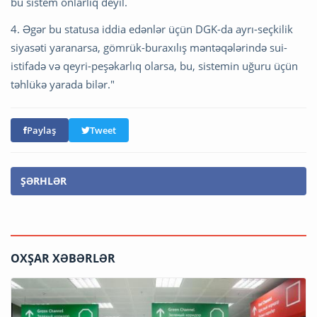
bu sistem onlarlıq deyil.
4. Əgər bu statusa iddia edənlər üçün DGK-da ayrı-seçkilik
siyasəti yaranarsa, gömrük-buraxılış məntəqələrində sui-
istifadə və qeyri-peşəkarlıq olarsa, bu, sistemin uğuru üçün
təhlükə yarada bilər."
Paylaş
Tweet
ŞƏRHLƏR
OXŞAR XƏBƏRLƏR