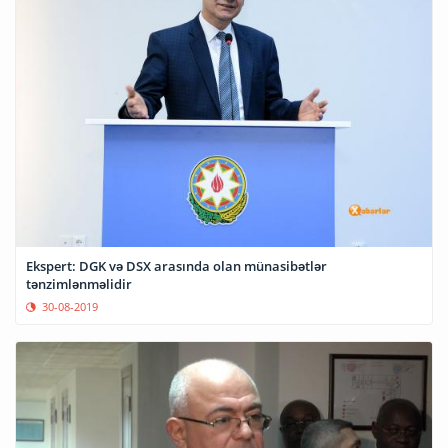
Ekspert: DGK və DSX arasında olan münasibətlər
tənzimlənməlidir
30-08-2019