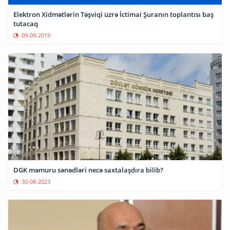
Elektron Xidmətlərin Təşviqi üzrə İctimai Şuranın toplantısı baş
tutacaq
09-09-2019
DGK məmuru sənədləri necə saxtalaşdıra bilib?
30-08-2023