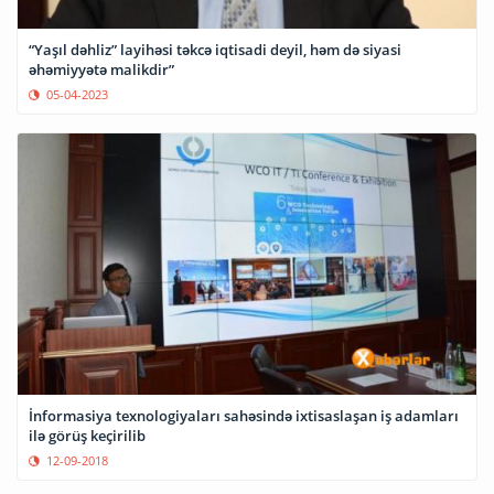
“Yaşıl dəhliz” layihəsi təkcə iqtisadi deyil, həm də siyasi
əhəmiyyətə malikdir”
05-04-2023
İnformasiya texnologiyaları sahəsində ixtisaslaşan iş adamları
ilə görüş keçirilib
12-09-2018