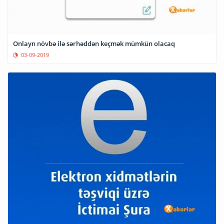
Onlayn növbə ilə sərhəddən keçmək mümkün olacaq
03-09-2019