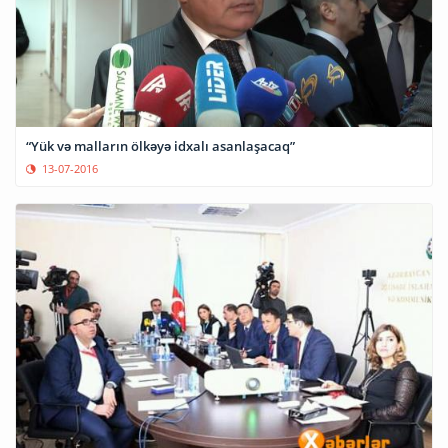
“Yük və malların ölkəyə idxalı asanlaşacaq”
13-07-2016