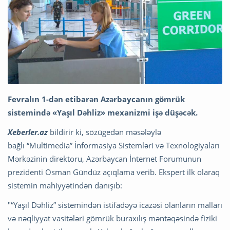
Fevralın 1-dən etibarən Azərbaycanın gömrük
sistemində «Yaşıl Dəhliz» mexanizmi işə düşəcək.
Xeberler.az
bildirir ki, sözügedən məsələylə
bağlı
“Multimedia” İnformasiya Sistemləri və Texnologiyaları
Mərkəzinin direktoru, Azərbaycan İnternet Forumunun
prezidenti Osman Gündüz açıqlama verib. Ekspert ilk olaraq
sistemin mahiyyətindən danışıb:
"“Yaşıl Dəhliz” sistemindən istifadəyə icazəsi olanların malları
və nəqliyyat vasitələri gömrük buraxılış məntəqəsində fiziki