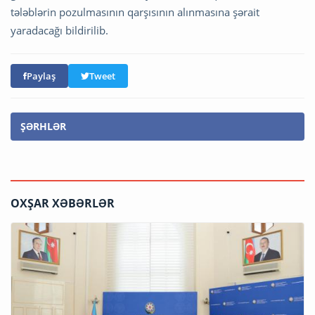
tələblərin pozulmasının qarşısının alınmasına şərait
yaradacağı bildirilib.
Paylaş
Tweet
ŞƏRHLƏR
OXŞAR XƏBƏRLƏR