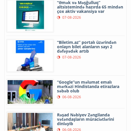
“Əmək və Məşğulluq”
altsistemində hazırda 65 mindən
çox aktiv vakansiya var
07-08-2026
“Biletim.az” portalı üzərindən
onlayn bilet alanların sayı 2
dəfəyədək artıb
07-08-2026
“Google”un məlumat emalı
mərkəzi Hindistanda etirazlara
səbəb olub
06-08-2026
Rəşad Nəbiyev Zəngilanda
vətəndaşların müraciətlərini
dinləyib
06-08-2026