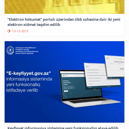
“Elektron hökumət” portalı üzərindən tibb sahəsinə dair iki yeni
elektron xidmət təqdim edilib
13-12-2013
Keyfiyyət informasiya sisteminə yeni funksionallıq əlavə edilib