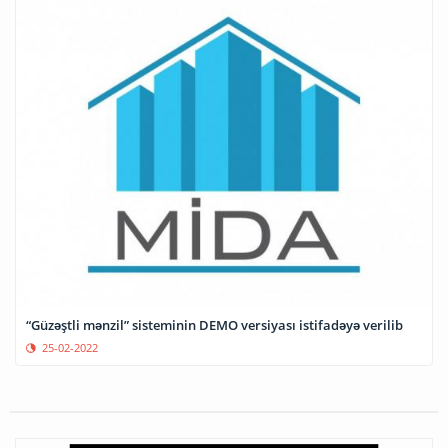
“Güzəştli mənzil” sisteminin DEMO versiyası istifadəyə verilib
25-02-2022