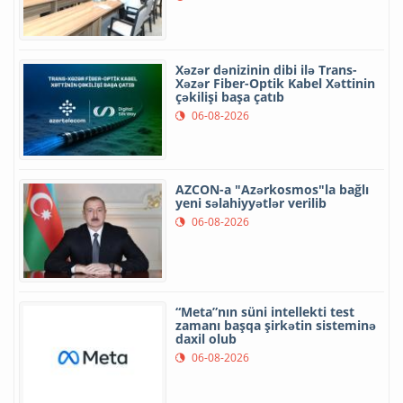
Xəzər dənizinin dibi ilə Trans-
Xəzər Fiber-Optik Kabel Xəttinin
çəkilişi başa çatıb
06-08-2026
AZCON-a "Azərkosmos"la bağlı
yeni səlahiyyətlər verilib
06-08-2026
“Meta”nın süni intellekti test
zamanı başqa şirkətin sisteminə
daxil olub
06-08-2026