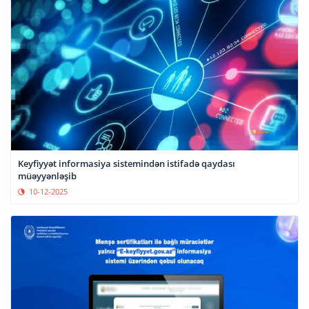
Keyfiyyət informasiya sistemindən istifadə qaydası
müəyyənləşib
10-12-2025