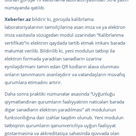
nümayəndə qatılıb.
Xeberler.az
bildirir ki, görüşdə kalibrləmə
laboratoriyalarının təmsilçilərinə asan imza və ya elektron
imza vasitəsilə sözügedən modul üzərindən “Kalibrlənmə
sertifikatı”nı elektron qaydada tərtib etmək imkanı barədə
məlumat verilib. Bildirilib ki, yeni modulun tətbiqi ilə
elektron formada yaradılan sənədlərin üzərinə
eyniləşdirməni təmin edən QR kodların əlavə olunması
onların tanınmasını asanlaşdırır və vətəndaşların müvafiq
qurumlara etimadını artırır.
Daha sonra praktiki nümunələr əsasında “Uyğunluğu
qiymətləndirən qurumların fəaliyyətinin nəticələri barədə
digər sənədlərin elektron yaradılması” alt modulunun
funksionllığına dair izahlar təqdim olunub. Yeni modulun
tətbiqinin qurumların qanunvericiliyə uyğun fəaliyyət
göstərməsinə və akkreditasiya sahəsində qüvvədə olan