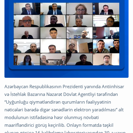
Azərbaycan Respublikasının Prezidenti yanında Antiinhisar
və İstehlak Bazarına Nəzarət Dövlət Agentliyi tərəfindən
“Uyğunluğu qiymətləndirən qurumların fəaliyyətinin
nəticələri barədə digər sənədlərin elektron yaradılması” alt
modulunun istifadəsinə həsr olunmuş növbəti
maarifləndirici görüş keçirilib. Onlayn formatda təşkil
olunan görüşə 16 kalibrləmə laboratoriyasından 30-a yaxın