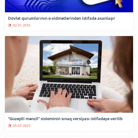
Dövlət qurumlarının e-xidmətlərindən istifadə asanlaşır
02-01-2016
“Güzəştli mənzil” sisteminin sınaq versiyası istifadəyə verilib
05-07-2023