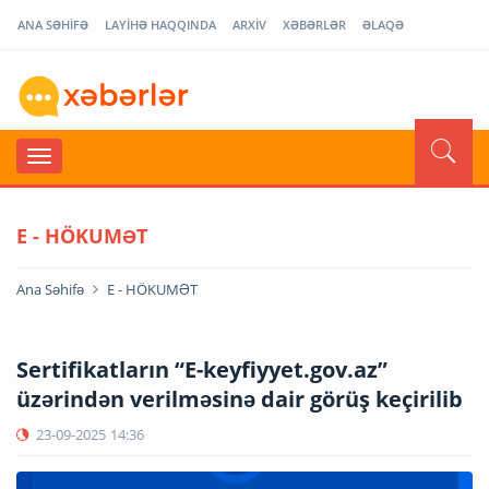
ANA SƏHİFƏ
LAYİHƏ HAQQINDA
ARXİV
XƏBƏRLƏR
ƏLAQƏ
E - HÖKUMƏT
Ana Səhifə
E - HÖKUMƏT
Sertifikatların “E-keyfiyyet.gov.az”
üzərindən verilməsinə dair görüş keçirilib
23-09-2025
14:36