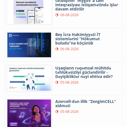
tətbiqinin “mygov”a tam
inteqrasiyası istiqamətində işlər
davam etdirilir
06-08-2026
Beş İcra Hakimiyyəti İT
sistemlərini “Hökumət
buludu”na köçürüb
06-08-2026
Uşaqların rəqəmsal mühitdə
təhlükəsizliyi gücləndirilir -
Dəyişikliklər nəyi ehtiva edir?
05-08-2026
Azercell-dən illik “ZengimCELL”
xidməti
05-08-2026