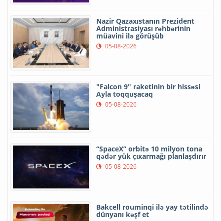
Nazir Qazaxıstanın Prezident
Administrasiyası rəhbərinin
müavini ilə görüşüb
05-08-2026
"Falcon 9" raketinin bir hissəsi
Ayla toqquşacaq
05-08-2026
“SpaceX” orbitə 10 milyon tona
qədər yük çıxarmağı planlaşdırır
05-08-2026
Bakcell rouminqi ilə yay tətilində
dünyanı kəşf et