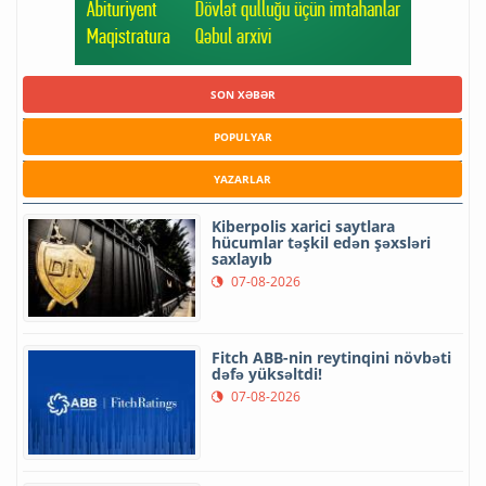
SON XƏBƏR
POPULYAR
YAZARLAR
Kiberpolis xarici saytlara
hücumlar təşkil edən şəxsləri
saxlayıb
07-08-2026
Fitch ABB-nin reytinqini növbəti
dəfə yüksəltdi!
07-08-2026