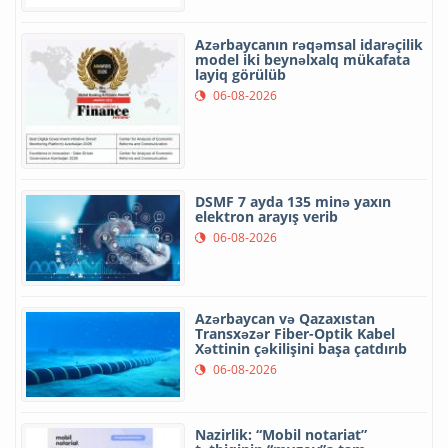
Azərbaycanın rəqəmsal idarəçilik
model iki beynəlxalq mükafata
layiq görülüb
06-08-2026
DSMF 7 ayda 135 minə yaxın
elektron arayış verib
06-08-2026
Azərbaycan və Qazaxıstan
Transxəzər Fiber-Optik Kabel
Xəttinin çəkilişini başa çatdırıb
06-08-2026
Nazirlik: “Mobil notariat”