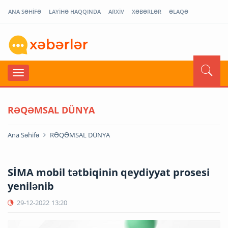
ANA SƏHİFƏ
LAYİHƏ HAQQINDA
ARXİV
XƏBƏRLƏR
ƏLAQƏ
RƏQƏMSAL DÜNYA
Ana Səhifə
RƏQƏMSAL DÜNYA
SİMA mobil tətbiqinin qeydiyyat prosesi
yenilənib
29-12-2022
13:20