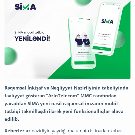
Rəqəmsal İnkişaf və Nəqliyyat Nazirliyinin tabeliyində
fəaliyyət göstərən “AzInTelecom” MMC tərəfindən
yaradılan SİMA yeni nəsil rəqəmsal imzanın mobil
tətbiqi təkmilləşdirilərək yeni funksionallıqlar əlavə
edilib.
Xeberler.az
nazirliyin yaydığı məlumata istinadən xəbər