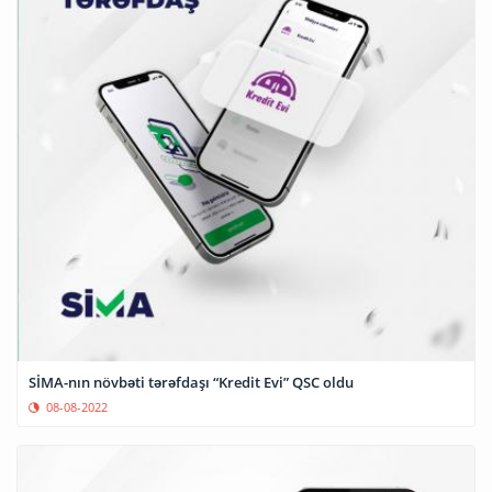
SİMA-nın növbəti tərəfdaşı “Kredit Evi” QSC oldu
08-08-2022