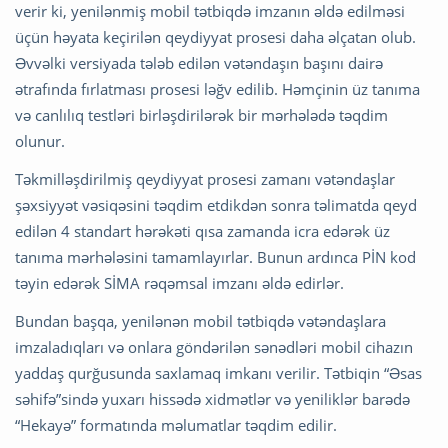
verir ki, yenilənmiş mobil tətbiqdə imzanın əldə edilməsi
üçün həyata keçirilən qeydiyyat prosesi daha əlçatan olub.
Əvvəlki versiyada tələb edilən vətəndaşın başını dairə
ətrafında fırlatması prosesi ləğv edilib. Həmçinin üz tanıma
və canlılıq testləri birləşdirilərək bir mərhələdə təqdim
olunur.
Təkmilləşdirilmiş qeydiyyat prosesi zamanı vətəndaşlar
şəxsiyyət vəsiqəsini təqdim etdikdən sonra təlimatda qeyd
edilən 4 standart hərəkəti qısa zamanda icra edərək üz
tanıma mərhələsini tamamlayırlar. Bunun ardınca PİN kod
təyin edərək SİMA rəqəmsal imzanı əldə edirlər.
Bundan başqa, yenilənən mobil tətbiqdə vətəndaşlara
imzaladıqları və onlara göndərilən sənədləri mobil cihazın
yaddaş qurğusunda saxlamaq imkanı verilir. Tətbiqin “Əsas
səhifə”sində yuxarı hissədə xidmətlər və yeniliklər barədə
“Hekayə” formatında məlumatlar təqdim edilir.