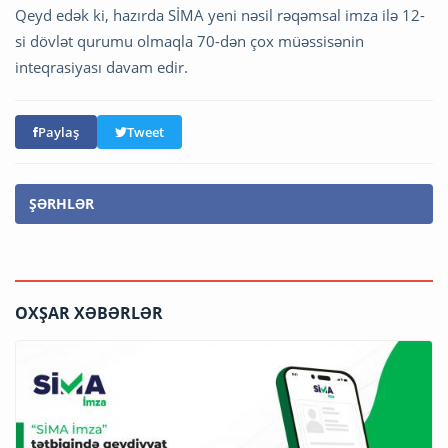
Qeyd edək ki, hazırda SİMA yeni nəsil rəqəmsal imza ilə 12-
si dövlət qurumu olmaqla 70-dən çox müəssisənin
inteqrasiyası davam edir.
Paylaş
Tweet
ŞƏRHLƏR
OXŞAR XƏBƏRLƏR