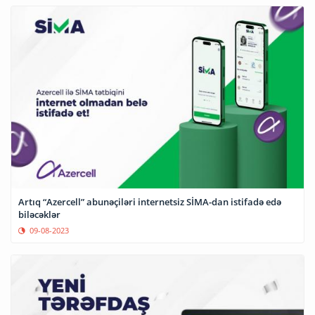
Artıq “Azercell” abunəçiləri internetsiz SİMA-dan istifadə edə
biləcəklər
09-08-2023