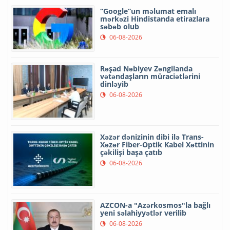
“Google”un məlumat emalı
mərkəzi Hindistanda etirazlara
səbəb olub
06-08-2026
Rəşad Nəbiyev Zəngilanda
vətəndaşların müraciətlərini
dinləyib
06-08-2026
Xəzər dənizinin dibi ilə Trans-
Xəzər Fiber-Optik Kabel Xəttinin
çəkilişi başa çatıb
06-08-2026
AZCON-a "Azərkosmos"la bağlı
yeni səlahiyyətlər verilib
06-08-2026