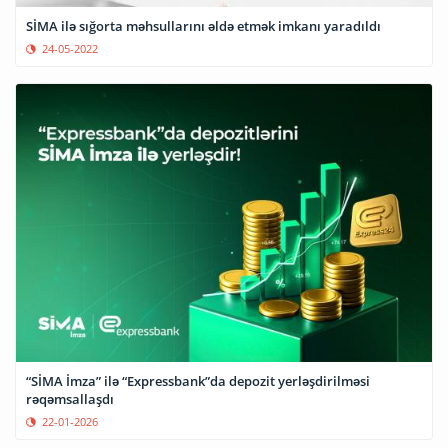
SİMA ilə sığorta məhsullarını əldə etmək imkanı yaradıldı
24-05-2022
“SİMA İmza” ilə “Expressbank”da depozit yerləşdirilməsi
rəqəmsallaşdı
22-01-2026