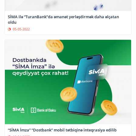
SİMA ilə “TuranBank”da əmanət yerləşdirmək daha əlçatan
oldu
05-05-2022
“SİMA İmza” “Dostbank” mobil tətbiqinə inteqrasiya edilib