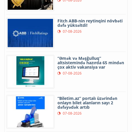
07-08-2026
Fitch ABB-nin reytinqini növbəti
dəfə yüksəltdi!
07-08-2026
“Əmək və Məşğulluq”
altsistemində hazırda 65 mindən
çox aktiv vakansiya var
07-08-2026
“Biletim.az” portalı üzərindən
onlayn bilet alanların sayı 2
dəfəyədək artıb
07-08-2026