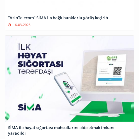
“AzInTelecom” SİMA ilə bağlı banklarla görüş keçirib
16-03-2023
SİMA ilə həyat sığortası məhsullarını əldə etmək imkanı
yaradıldı