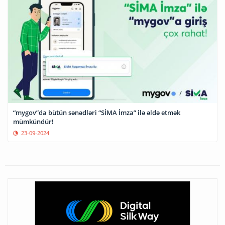
“mygov”da bütün sənədləri “SİMA İmza” ilə əldə etmək
mümkündür!
23-09-2024