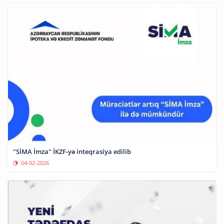
"SİMA İmza" İKZF-yə inteqrasiya edilib
04-02-2026