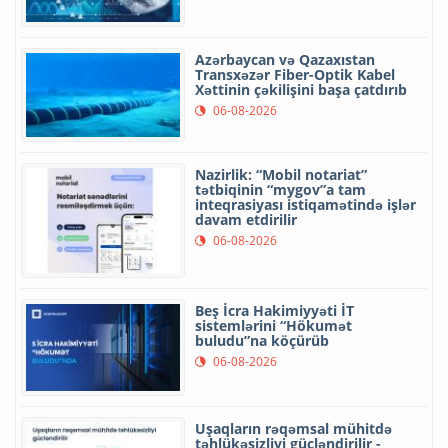
Azərbaycan və Qazaxıstan
Transxəzər Fiber-Optik Kabel
Xəttinin çəkilişini başa çatdırıb
06-08-2026
Nazirlik: “Mobil notariat”
tətbiqinin “mygov”a tam
inteqrasiyası istiqamətində işlər
davam etdirilir
06-08-2026
Beş İcra Hakimiyyəti İT
sistemlərini “Hökumət
buludu”na köçürüb
06-08-2026
Uşaqların rəqəmsal mühitdə
təhlükəsizliyi gücləndirilir -