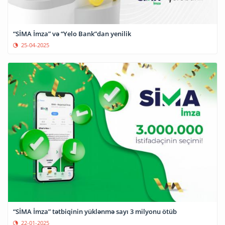
“SİMA İmza” və “Yelo Bank”dan yenilik
25-04-2025
“SİMA İmza” tətbiqinin yüklənmə sayı 3 milyonu ötüb
22-01-2025