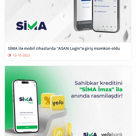
SİMA ilə mobil cihazlarda “ASAN Login”ə giriş mümkün oldu
12-10-2022