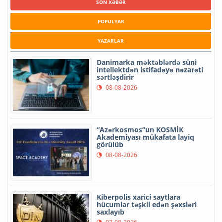
SON XƏBƏR
POPULYAR
YAZARLAR
Danimarka məktəblərdə süni
intellektdən istifadəyə nəzarəti
sərtləşdirir
08-08-2026
“Azərkosmos”un KOSMİK
Akademiyası mükafata layiq
görülüb
08-08-2026
Kiberpolis xarici saytlara
hücumlar təşkil edən şəxsləri
saxlayıb